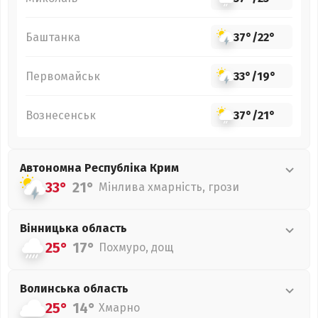
Баштанка
37°
/
22°
Первомайськ
33°
/
19°
Вознесенськ
37°
/
21°
Автономна Республіка Крим
33°
21°
Мінлива хмарність, грози
Вінницька
область
25°
17°
Похмуро, дощ
Волинська
область
25°
14°
Хмарно