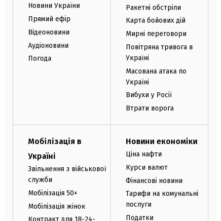
Новини України
Ракетні обстріли
Прямий ефір
Карта бойових дій
Відеоновини
Мирні переговори
Аудіоновини
Повітряна тривога в
Україні
Погода
Масована атака по
Україні
Вибухи у Росії
Втрати ворога
Мобілізація в
Новини економіки
Ціна нафти
Україні
Курси валют
Звільнення з військової
служби
Фінансові новини
Мобілізація 50+
Тарифи на комунальні
послуги
Мобілізація жінок
Податки
Контракт для 18-24-