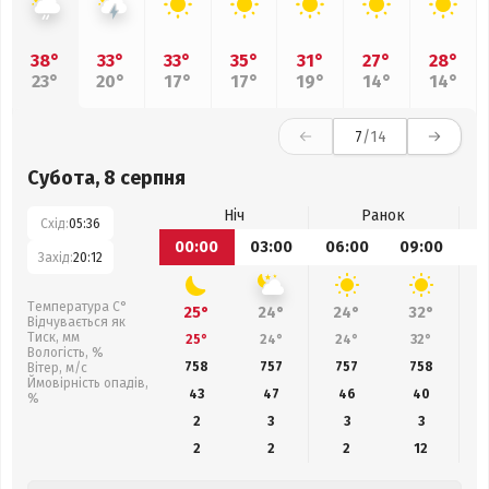
38°
33°
33°
35°
31°
27°
28°
23°
20°
17°
17°
19°
14°
14°
7
/14
Субота, 8 серпня
Ніч
Ранок
Схід:
05:36
00:00
03:00
06:00
09:00
1
Захід:
20:12
Температура С°
25°
24°
24°
32°
Відчувається як
Тиск, мм
25°
24°
24°
32°
Вологість, %
758
757
757
758
Вітер, м/с
Ймовірність опадів,
43
47
46
40
%
2
3
3
3
2
2
2
12