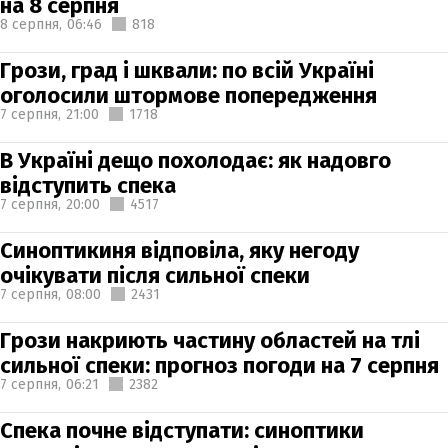
на 8 серпня
8 серпня,
06:46
818
Грози, град і шквали: по всій Україні
оголосили штормове попередження
7 серпня,
21:00
1718
В Україні дещо похолодає: як надовго
відступить спека
7 серпня,
20:00
4517
Синоптикиня відповіла, яку негоду
очікувати після сильної спеки
7 серпня,
08:00
2431
Грози накриють частину областей на тлі
сильної спеки: прогноз погоди на 7 серпня
7 серпня,
06:21
2382
Спека почне відступати: синоптики