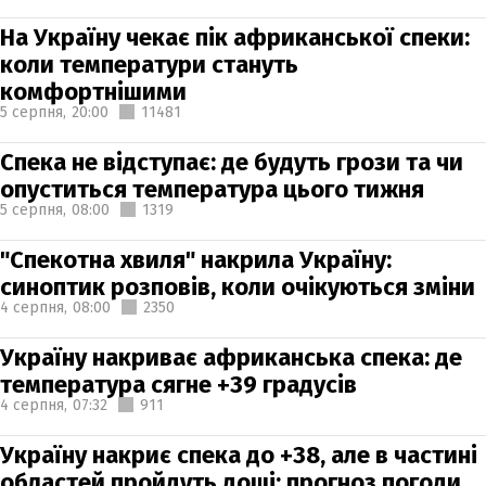
На Україну чекає пік африканської спеки:
коли температури стануть
комфортнішими
5 серпня,
20:00
11481
Спека не відступає: де будуть грози та чи
опуститься температура цього тижня
5 серпня,
08:00
1319
"Спекотна хвиля" накрила Україну:
синоптик розповів, коли очікуються зміни
4 серпня,
08:00
2350
Україну накриває африканська спека: де
температура сягне +39 градусів
4 серпня,
07:32
911
Україну накриє спека до +38, але в частині
областей пройдуть дощі: прогноз погоди