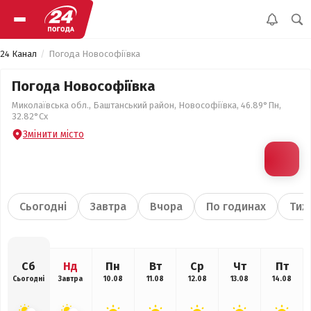
24 Канал
Погода Новософіївка
Погода Новософіївка
Миколаївська обл., Баштанський район, Новософіївка, 46.89°Пн,
32.82°Сх
Змінити місто
Сьогодні
Завтра
Вчора
По годинах
Тиж
Сб
Нд
Пн
Вт
Ср
Чт
Пт
Сьогодні
Завтра
10.08
11.08
12.08
13.08
14.08