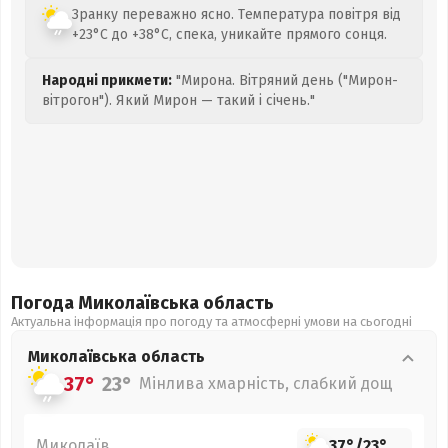
Зранку переважно ясно. Температура повітря від
+23°C до +38°C, спека, уникайте прямого сонця.
Народні прикмети:
"Мирона. Вітряний день ("Мирон-
вітрогон"). Який Мирон — такий і січень."
Погода Миколаївська
область
Актуальна інформація про погоду та атмосферні умови на сьогодні
Миколаївська
область
37°
23°
Мінлива хмарність, слабкий дощ
Миколаїв
37°
/
23°