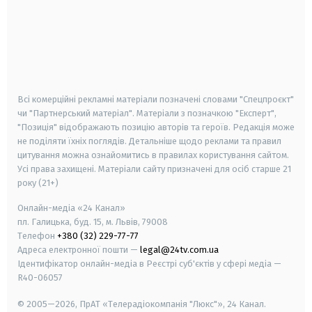
android
apple
smart tv
samsung smart tv
Всі комерційні рекламні матеріали позначені словами "Спецпроєкт"
чи "Партнерський матеріал". Матеріали з позначкою "Експерт",
"Позиція" відображають позицію авторів та героїв. Редакція може
не поділяти їхніх поглядів. Детальніше щодо реклами та правил
цитування можна ознайомитись в правилах користування сайтом.
Усі права захищені.
Матеріали сайту призначені для осіб старше
21
року (21+)
Онлайн-медіа «24 Канал»
пл. Галицька, буд. 15, м. Львів, 79008
Телефон
+380 (32) 229-77-77
Адреса електронної пошти —
legal@24tv.com.ua
Ідентифікатор онлайн-медіа в Реєстрі суб'єктів у сфері медіа —
R40-06057
© 2005—2026,
ПрАТ «Телерадіокомпанія "Люкс"», 24 Канал.