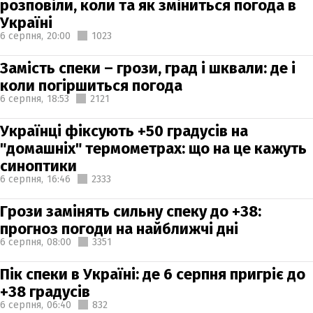
розповіли, коли та як зміниться погода в
Україні
6 серпня,
20:00
1023
Замість спеки – грози, град і шквали: де і
коли погіршиться погода
6 серпня,
18:53
2121
Українці фіксують +50 градусів на
"домашніх" термометрах: що на це кажуть
синоптики
6 серпня,
16:46
2333
Грози замінять сильну спеку до +38:
прогноз погоди на найближчі дні
6 серпня,
08:00
3351
Пік спеки в Україні: де 6 серпня пригріє до
+38 градусів
6 серпня,
06:40
832