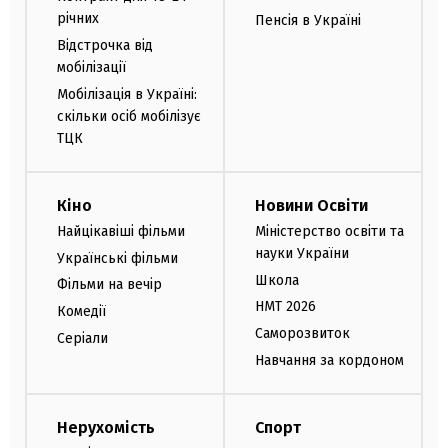
річних
Пенсія в Україні
Відстрочка від
мобілізації
Мобілізація в Україні:
скільки осіб мобілізує
ТЦК
Кіно
Новини Освіти
Найцікавіші фільми
Міністерство освіти та
науки України
Українські фільми
Школа
Фільми на вечір
НМТ 2026
Комедії
Саморозвиток
Серіали
Навчання за кордоном
Нерухомість
Спорт