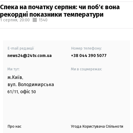
Спека на початку серпня: чи поб'є вона
рекордні показники температури
1 серпня,
20:00
1540
E-mail редакції
Номер телефону:
news24@24tv.com.ua
+38 044 390 5077
Ми тут:
Ми в соцмережах:
м.Київ
,
вул. Володимирська
офіс
61/11,
50
Про нас
Угода Користувача Спільноти