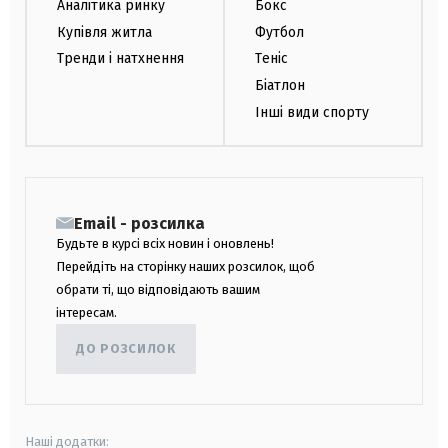
Аналітика ринку
Бокс
Купівля житла
Футбол
Тренди і натхнення
Теніс
Біатлон
Інші види спорту
Email - розсилка
Будьте в курсі всіх новин і оновлень!
Перейдіть на сторінку наших розсилок, щоб
обрати ті, що відповідають вашим
інтересам.
ДО РОЗСИЛОК
Наші додатки: