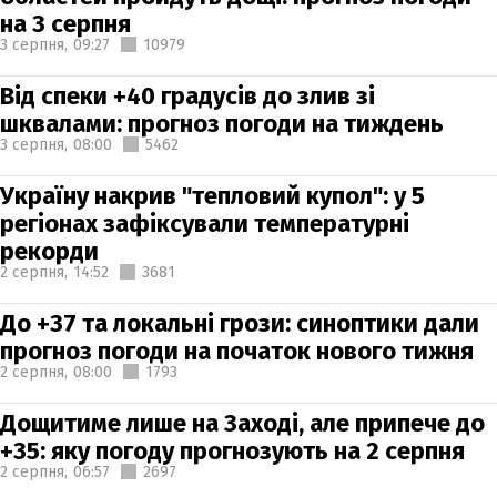
на 3 серпня
3 серпня,
09:27
10979
Від спеки +40 градусів до злив зі
шквалами: прогноз погоди на тиждень
3 серпня,
08:00
5462
Україну накрив "тепловий купол": у 5
регіонах зафіксували температурні
рекорди
2 серпня,
14:52
3681
До +37 та локальні грози: синоптики дали
прогноз погоди на початок нового тижня
2 серпня,
08:00
1793
Дощитиме лише на Заході, але припече до
+35: яку погоду прогнозують на 2 серпня
2 серпня,
06:57
2697