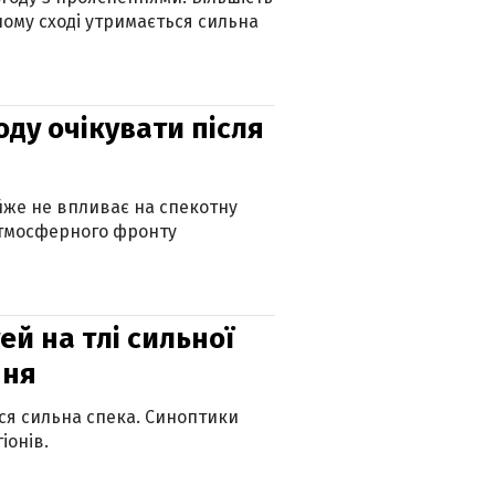
ному сході утримається сильна
оду очікувати після
айже не впливає на спекотну
атмосферного фронту
й на тлі сильної
пня
ься сильна спека. Синоптики
іонів.