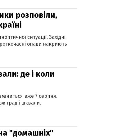
ики розповіли,
країні
оптичної ситуації. Західні
ороткочасні опади накриють
вали: де і коли
 зміниться вже 7 серпня.
ж град і шквали.
 на "домашніх"