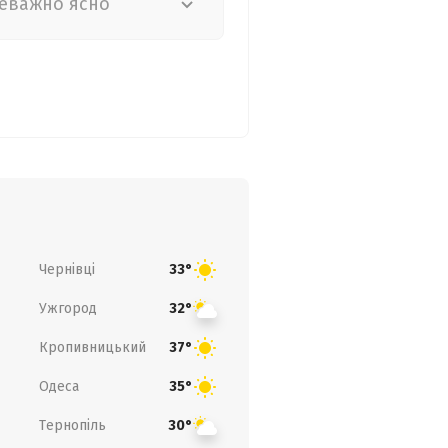
еважно ясно
Чернівці
33°
Ужгород
32°
Кропивницький
37°
Одеса
35°
Тернопіль
30°