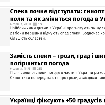
Спека почне відступати: синопт
коли та як зміниться погода в У
6 серпня,
20:00
974
Найближчими днями в Україні прогнозують зміну син
регіони першими відчують спад спеки. Водночас к
більшість областей.
Замість спеки – грози, град і шк
погіршиться погода
6 серпня,
18:53
2113
Після сильної спеки погода в частині України різко
Синоптики попереджають про грози, а місцями тако
Українці фіксують +50 градусів