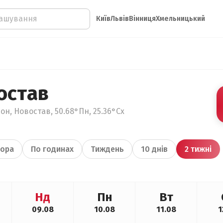
Київ
Львів
Вінниця
Хмельницький
остав
он, Новостав, 50.68°Пн, 25.36°Сх
ора
По годинах
Тиждень
10 днів
2 тижні
Нд
Пн
Вт
09.08
10.08
11.08
1