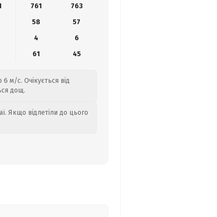
1
761
763
58
57
4
6
9
61
45
6 м/с. Очікується від
ься дощ.
аї. Якщо відлетіли до цього