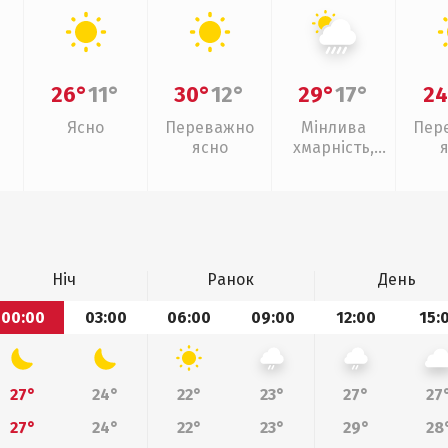
26°
11°
30°
12°
29°
17°
24
Ясно
Переважно
Мінлива
Пер
ясно
хмарність,
зливи
Ніч
Ранок
День
00:00
03:00
06:00
09:00
12:00
15:
27°
24°
22°
23°
27°
27
27°
24°
22°
23°
29°
28