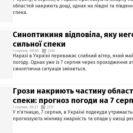
областей накриють дощі, однак на півдні та півден
спека.
Синоптикиня відповіла, яку нег
сильної спеки
7 серпня,
08:00
2410
Наразі в Україні переважає слабкий вітер, який м
погоду. Однак уже із 7 серпня через проходження 
синоптична ситуація зміниться.
Грози накриють частину областе
спеки: прогноз погоди на 7 сер
7 серпня,
06:21
2371
У п'ятницю, 7 серпня, в Україні подекуди утримаєт
прогнозують мінливу хмарність та опади у низці рег