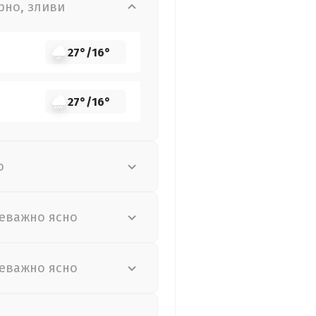
рно, зливи
27°
/
16°
27°
/
16°
о
еважно ясно
еважно ясно