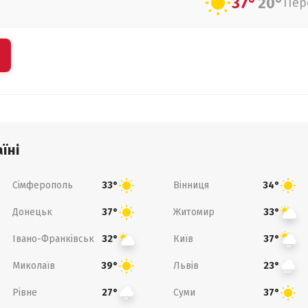
37°
20°
Пер
їні
Сімферополь
Вінниця
33°
34°
Донецьк
Житомир
37°
33°
Івано-Франківськ
Київ
32°
37°
Миколаїв
Львів
39°
23°
Рівне
Суми
27°
37°