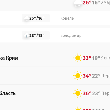
26°
16°
Хма
26°
/
16°
Ковель
28°
/
18°
Володимир
33°
19°
ка Крим
Ясн
34°
22°
Пер
36°
23°
бласть
Пер