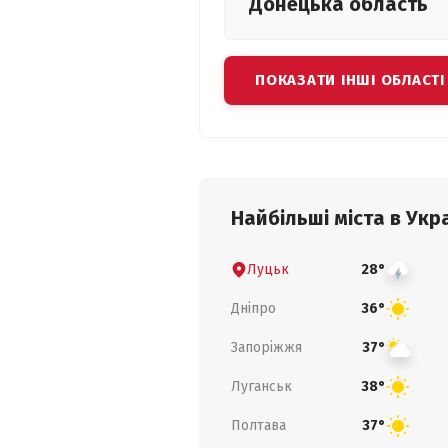
Донецька
область
ПОКАЗАТИ ІНШІ ОБЛАСТІ
Найбільші міста в Укра
Луцьк
28°
Дніпро
36°
Запоріжжя
37°
Луганськ
38°
Полтава
37°