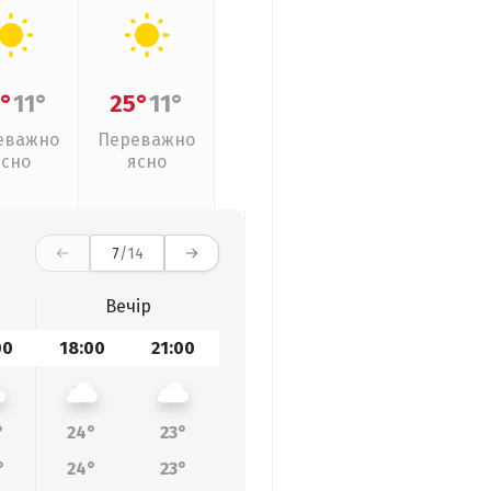
°
11°
25°
11°
еважно
Переважно
ясно
ясно
7
/14
Вечір
00
18:00
21:00
°
24°
23°
°
24°
23°