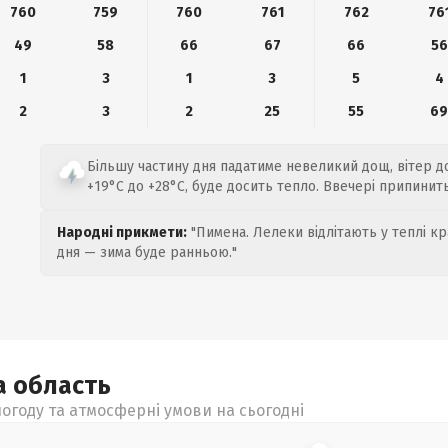
760
759
760
761
762
76
49
58
66
67
66
56
1
3
1
3
5
4
2
3
2
25
55
6
Більшу частину дня падатиме невеликий дощ, вітер до 
+19°C до +28°C, буде досить тепло. Ввечері припинит
Народні прикмети:
"Пимена. Лелеки відлітають у теплі кр
дня — зима буде ранньою."
а
область
огоду та атмосферні умови на сьогодні