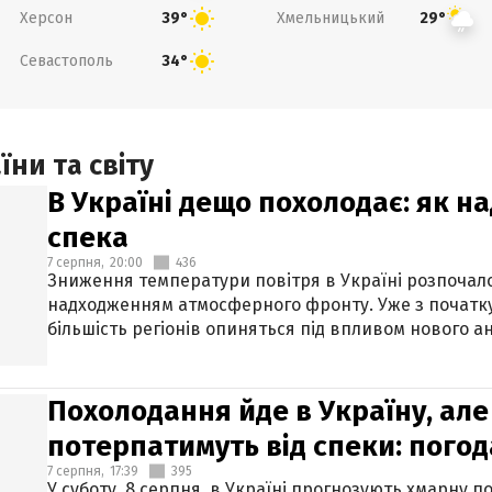
Херсон
Хмельницький
39°
29°
Севастополь
34°
ни та світу
В Україні дещо похолодає: як н
спека
7 серпня,
20:00
436
Зниження температури повітря в Україні розпочалос
надходженням атмосферного фронту. Уже з початку
більшість регіонів опиняться під впливом нового а
Похолодання йде в Україну, але
потерпатимуть від спеки: погод
7 серпня,
17:39
395
У суботу, 8 серпня, в Україні прогнозують хмарну п