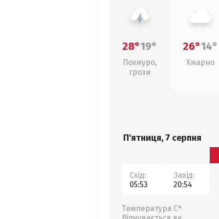
28°
19°
26°
14°
Похмуро,
Хмарно
грози
П'ятниця, 7 серпня
Схід:
Захід:
05:53
20:54
Температура С°
Відчувається як