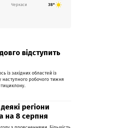
Черкаси
38°
адовго відступить
ь із західних областей із
 наступного робочого тижня
нтициклону.
 деякі регіони
а на 8 серпня
огоду з проясненнями. Більшість