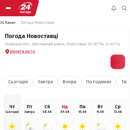
24 Канал
Погода Новоставці
Погода Новоставці
Львівська обл., Шептицький район, Новоставці, 50.26°Пн, 24.92°Сх
Змінити місто
Сьогодні
Завтра
Вчора
По годинах
Тиж
Чт
Пт
Сб
Нд
Пн
Вт
Ср
Сьогодні
Завтра
08.08
09.08
10.08
11.08
12.08