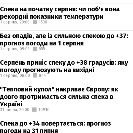
Спека на початку серпня: чи поб'є вона
рекордні показники температури
1 серпня,
20:00
1538
Без опадів, але із сильною спекою до +37:
прогноз погоди на 1 серпня
1 серпня,
09:05
655
Серпень приніс спеку до +38 градусів: яку
погоду прогнозують на вихідні
1 серпня,
08:00
844
"Тепловий купол" накриває Європу: як
довго протримається сильна спека в
Україні
31 липня,
20:00
10910
Спека до +34 повертається: прогноз
погоди на 31 липня