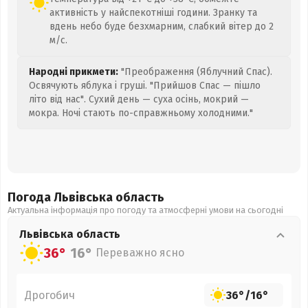
активність у найспекотніші години. Зранку та
вдень небо буде безхмарним, слабкий вітер до 2
м/с.
Народні прикмети:
"Преображення (Яблучний Спас).
Освячують яблука і груші. "Прийшов Спас — пішло
літо від нас". Сухий день — суха осінь, мокрий —
мокра. Ночі стають по-справжньому холодними."
Погода Львівська
область
Актуальна інформація про погоду та атмосферні умови на сьогодні
Львівська
область
36°
16°
Переважно ясно
Дрогобич
36°
/
16°