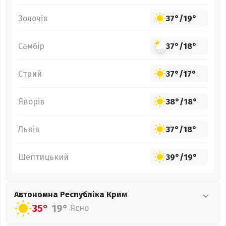
Золочів
37°
/
19°
Самбір
37°
/
18°
Стрий
37°
/
17°
Яворів
38°
/
18°
Львів
37°
/
18°
Шептицький
39°
/
19°
Автономна Республіка Крим
35°
19°
Ясно