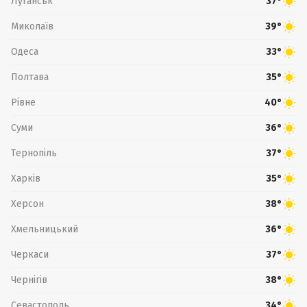
Луганськ
37°
Миколаїв
39°
Одеса
33°
Полтава
35°
Рівне
40°
Суми
36°
Тернопіль
37°
Харків
35°
Херсон
38°
Хмельницький
36°
Черкаси
37°
Чернігів
38°
Севастополь
34°