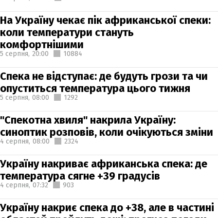
На Україну чекає пік африканської спеки:
коли температури стануть
комфортнішими
5 серпня,
20:00
10884
Спека не відступає: де будуть грози та чи
опуститься температура цього тижня
5 серпня,
08:00
1292
"Спекотна хвиля" накрила Україну:
синоптик розповів, коли очікуються зміни
4 серпня,
08:00
2324
Україну накриває африканська спека: де
температура сягне +39 градусів
4 серпня,
07:32
903
Україну накриє спека до +38, але в частині