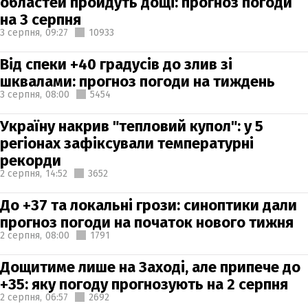
областей пройдуть дощі: прогноз погоди
на 3 серпня
3 серпня,
09:27
10933
Від спеки +40 градусів до злив зі
шквалами: прогноз погоди на тиждень
3 серпня,
08:00
5454
Україну накрив "тепловий купол": у 5
регіонах зафіксували температурні
рекорди
2 серпня,
14:52
3652
До +37 та локальні грози: синоптики дали
прогноз погоди на початок нового тижня
2 серпня,
08:00
1791
Дощитиме лише на Заході, але припече до
+35: яку погоду прогнозують на 2 серпня
2 серпня,
06:57
2692