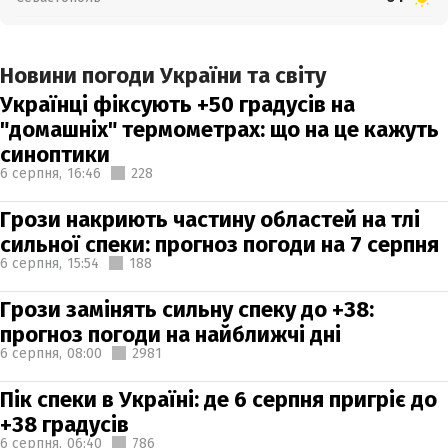
Новини погоди України та світу
Українці фіксують +50 градусів на
"домашніх" термометрах: що на це кажуть
синоптики
6 серпня,
16:46
228
Грози накриють частину областей на тлі
сильної спеки: прогноз погоди на 7 серпня
6 серпня,
15:54
188
Грози замінять сильну спеку до +38:
прогноз погоди на найближчі дні
6 серпня,
08:00
2981
Пік спеки в Україні: де 6 серпня пригріє до
+38 градусів
6 серпня,
06:40
786