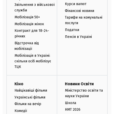
Курси валют
Звільнення з військової
служби
Фінансові новини
Мобілізація 50+
Тарифи на комунальні
послуги
Мобілізація жінок
Податки
Контракт для 18-24-
річних
Пенсія в Україні
Відстрочка від
мобілізації
Мобілізація в Україні:
скільки осіб мобілізує
ТЦК
Кіно
Новини Освіти
Найцікавіші фільми
Міністерство освіти та
науки України
Українські фільми
Школа
Фільми на вечір
НМТ 2026
Комедії