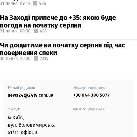
31 липня,
09:15
936
На Заході припече до +35: якою буде
погода на початку серпня
31 липня,
08:00
428
Чи дощитиме на початку серпня під час
повернення спеки
30 липня,
20:00
2315
E-mail редакції
Номер телефону:
news24@24tv.com.ua
+38 044 390 5077
Ми тут:
Ми в соцмережах:
м.Київ
,
вул. Володимирська
офіс
61/11,
50