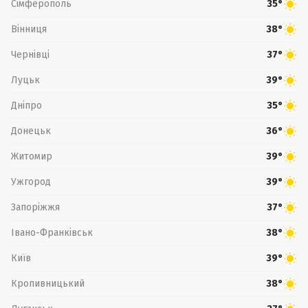
Сімферополь
35°
Вінниця
38°
Чернівці
37°
Луцьк
39°
Дніпро
35°
Донецьк
36°
Житомир
39°
Ужгород
39°
Запоріжжя
37°
Івано-Франківськ
38°
Київ
39°
Кропивницький
38°