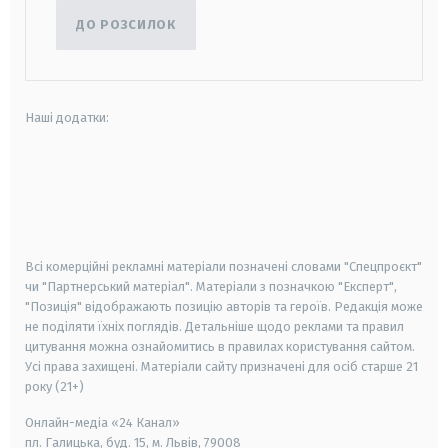
ДО РОЗСИЛОК
Наші додатки:
android
apple
smart tv
samsung smart tv
Всі комерційні рекламні матеріали позначені словами "Спецпроєкт"
чи "Партнерський матеріал". Матеріали з позначкою "Експерт",
"Позиція" відображають позицію авторів та героїв. Редакція може
не поділяти їхніх поглядів. Детальніше щодо реклами та правил
цитування можна ознайомитись в правилах користування сайтом.
Усі права захищені.
Матеріали сайту призначені для осіб старше
21
року (21+)
Онлайн-медіа «24 Канал»
пл. Галицька, буд. 15, м. Львів, 79008