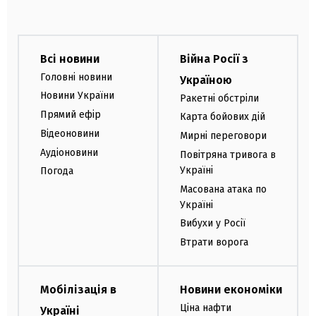
Всі новини
Війна Росії з
Головні новини
Україною
Новини України
Ракетні обстріли
Прямий ефір
Карта бойових дій
Відеоновини
Мирні переговори
Аудіоновини
Повітряна тривога в
Україні
Погода
Масована атака по
Україні
Вибухи у Росії
Втрати ворога
Мобілізація в
Новини економіки
Ціна нафти
Україні