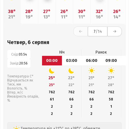
38°
28°
27°
26°
30°
32°
26°
21°
19°
13°
11°
11°
16°
14°
7
/14
Четвер, 6 серпня
Ніч
Ранок
Схід:
05:54
00:00
03:00
06:00
09:00
1
Захід:
20:56
Температура С°
25°
22°
21°
27°
Відчувається як
Тиск, мм
25°
22°
21°
28°
Вологість, %
762
762
762
762
Вітер, м/с
Ймовірність опадів,
61
66
66
58
%
2
2
2
1
2
2
2
2
Температура від +21°C до +38°C, обмежте