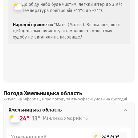
До обіду небо буде чистим, легкий вітер до 3 м/с.
Температура повітря від +11°C до +24°C.
Народні прикмети:
"Матія (Матвія). Вважалося, що в
цей день змії висмоктують молоко з корів, тому
худобу не виганяли на пасовище."
Погода Хмельницька
область
Актуальна інформація про погоду та атмосферні умови на сьогодні
Хмельницька
область
24°
13°
Мінлива хмарність
Хмельницький
24°
/
13°