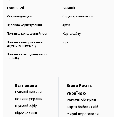
Телеведучі
Вакансії
Рекламодавцям
Структура власності
Правила користування
Архів
Політика конфіденційності
Карта сайту
Політика використання
Ігри
штучного інтелекту
Політика конфіденційності
додатку
Всі новини
Війна Росії з
Головні новини
Україною
Новини України
Ракетні обстріли
Прямий ефір
Карта бойових дій
Відеоновини
Мирні переговори