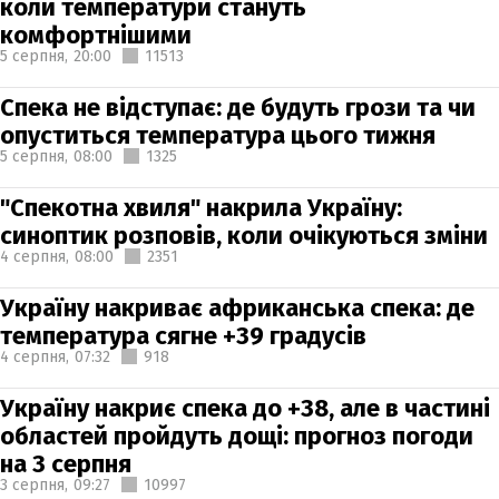
коли температури стануть
комфортнішими
5 серпня,
20:00
11513
Спека не відступає: де будуть грози та чи
опуститься температура цього тижня
5 серпня,
08:00
1325
"Спекотна хвиля" накрила Україну:
синоптик розповів, коли очікуються зміни
4 серпня,
08:00
2351
Україну накриває африканська спека: де
температура сягне +39 градусів
4 серпня,
07:32
918
Україну накриє спека до +38, але в частині
областей пройдуть дощі: прогноз погоди
на 3 серпня
3 серпня,
09:27
10997