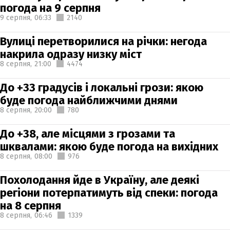
погода на 9 серпня
9 серпня,
06:33
2140
Вулиці перетворилися на річки: негода
накрила одразу низку міст
8 серпня,
21:00
4474
До +33 градусів і локальні грози: якою
буде погода найближчими днями
8 серпня,
20:00
780
До +38, але місцями з грозами та
шквалами: якою буде погода на вихідних
8 серпня,
08:00
976
Похолодання йде в Україну, але деякі
регіони потерпатимуть від спеки: погода
на 8 серпня
8 серпня,
06:46
1339