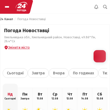
24 Канал
Погода Новоставці
Погода Новоставці
Хмельницька обл., Хмельницький район, Новоставці, 49.86°Пн,
26.4°Сх
Змінити місто
Сьогодні
Завтра
Вчора
По годинах
Тиж
Нд
Пн
Вт
Ср
Чт
Пт
Сб
Сьогодні
Завтра
11.08
12.08
13.08
14.08
15.08