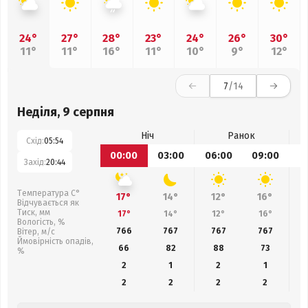
24°
27°
28°
23°
24°
26°
30°
11°
11°
16°
11°
10°
9°
12°
7
/14
Неділя, 9 серпня
Ніч
Ранок
Схід:
05:54
00:00
03:00
06:00
09:00
1
Захід:
20:44
Температура С°
17°
14°
12°
16°
Відчувається як
Тиск, мм
17°
14°
12°
16°
Вологість, %
766
767
767
767
Вітер, м/с
Ймовірність опадів,
66
82
88
73
%
2
1
2
1
2
2
2
2