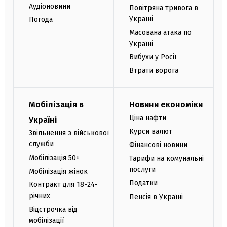
Аудіоновини
Повітряна тривога в
Україні
Погода
Масована атака по
Україні
Вибухи у Росії
Втрати ворога
Мобілізація в
Новини економіки
Ціна нафти
Україні
Курси валют
Звільнення з військової
служби
Фінансові новини
Мобілізація 50+
Тарифи на комунальні
послуги
Мобілізація жінок
Податки
Контракт для 18-24-
річних
Пенсія в Україні
Відстрочка від
мобілізації