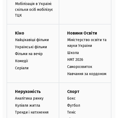
Мобілізація в Україні:
скільки осіб мобілізує
ТЦК
Кіно
Новини Освіти
Найцікавіші фільми
Міністерство освіти та
науки України
Українські фільми
Школа
Фільми на вечір
НМТ 2026
Комедії
Саморозвиток
Серіали
Навчання за кордоном
Нерухомість
Спорт
Аналітика ринку
Бокс
Купівля житла
Футбол
Тренди і натхнення
Теніс