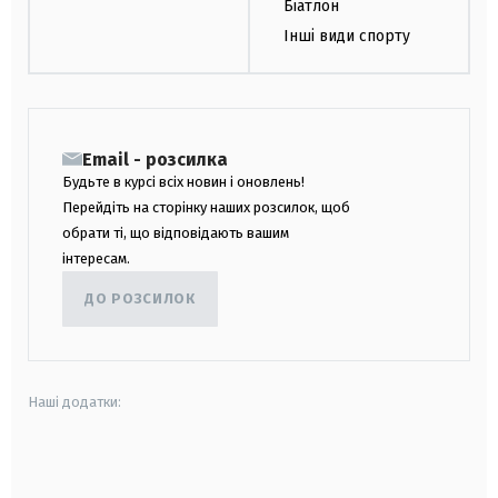
Біатлон
Інші види спорту
Email - розсилка
Будьте в курсі всіх новин і оновлень!
Перейдіть на сторінку наших розсилок, щоб
обрати ті, що відповідають вашим
інтересам.
ДО РОЗСИЛОК
Наші додатки:
android
apple