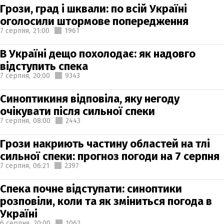
Грози, град і шквали: по всій Україні
оголосили штормове попередження
7 серпня,
21:00
1961
В Україні дещо похолодає: як надовго
відступить спека
7 серпня,
20:00
9343
Синоптикиня відповіла, яку негоду
очікувати після сильної спеки
7 серпня,
08:00
2443
Грози накриють частину областей на тлі
сильної спеки: прогноз погоди на 7 серпня
7 серпня,
06:21
2397
Спека почне відступати: синоптики
розповіли, коли та як зміниться погода в
Україні
6 серпня,
20:00
1062