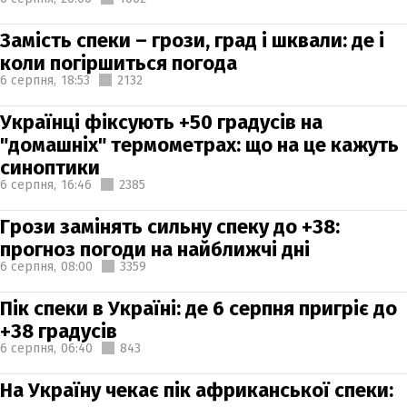
Замість спеки – грози, град і шквали: де і
коли погіршиться погода
6 серпня,
18:53
2132
Українці фіксують +50 градусів на
"домашніх" термометрах: що на це кажуть
синоптики
6 серпня,
16:46
2385
Грози замінять сильну спеку до +38:
прогноз погоди на найближчі дні
6 серпня,
08:00
3359
Пік спеки в Україні: де 6 серпня пригріє до
+38 градусів
6 серпня,
06:40
843
На Україну чекає пік африканської спеки: