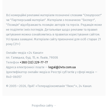
smart tv
samsung smart tv
Всі комерційні рекламні матеріали позначені словами "Спецпроєкт"
чи "Партнерський матеріал". Матеріали з позначкою "Експерт",
"Позиція" відображають позицію авторів та героїв. Редакція може
не поділяти їхніх поглядів. Детальніше щодо реклами та правил
цитування можна ознайомитись в правилах користування сайтом.
Усі права захищені.
Матеріали сайту призначені для осіб старше
21
року (21+)
Онлайн-медіа «24 Канал»
пл. Галицька, буд. 15, м. Львів, 79008
Телефон
+380 (32) 229-77-77
Адреса електронної пошти —
legal@24tv.com.ua
Ідентифікатор онлайн-медіа в Реєстрі суб'єктів у сфері медіа —
R40-06057
© 2005—2026,
ПрАТ «Телерадіокомпанія "Люкс"», 24 Канал.
Розробка сайту
-