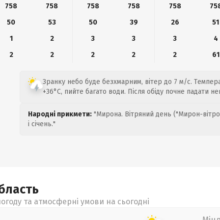
758
758
758
758
758
75
50
53
50
39
26
51
1
2
3
3
3
4
2
2
2
2
2
61
Зранку небо буде безхмарним, вітер до 7 м/с. Темпера
+36°C, пийте багато води. Після обіду почне падати н
Народні прикмети:
"Мирона. Вітряний день ("Мирон-вітро
і січень."
бласть
огоду та атмосферні умови на сьогодні