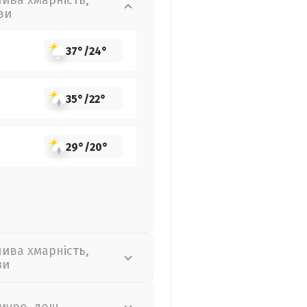
лива хмарність,
ви
37°
/
24°
35°
/
22°
29°
/
20°
лива хмарність,
зи