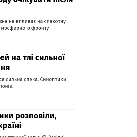
айже не впливає на спекотну
атмосферного фронту
й на тлі сильної
пня
ься сильна спека. Синоптики
іонів.
ики розповіли,
країні