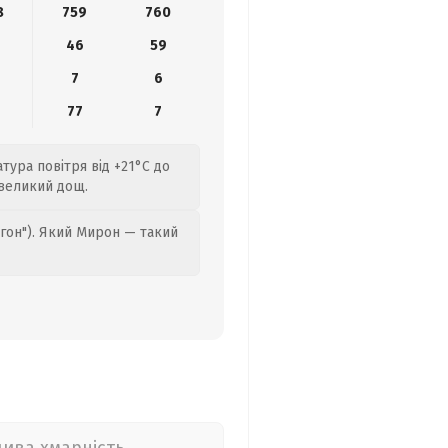
8
759
760
46
59
7
6
77
7
тура повітря від +21°C до
евеликий дощ.
гон"). Який Мирон — такий