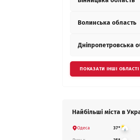
Вінницька
область
Волинська
область
Дніпропетровська
о
ПОКАЗАТИ ІНШІ ОБЛАСТІ
Найбільші міста в Укра
Одеса
37°