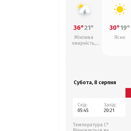
36°
21°
30°
19°
Мінлива
Ясно
хмарність,
грози
Субота, 8 серпня
Схід:
Захід:
05:45
20:21
Температура С°
Відчувається як