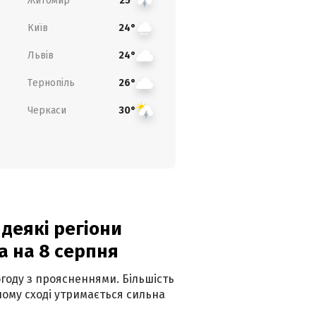
Житомир
25°
Київ
24°
Львів
24°
Тернопіль
26°
Черкаси
30°
 деякі регіони
а на 8 серпня
огоду з проясненнями. Більшість
ному сході утримається сильна