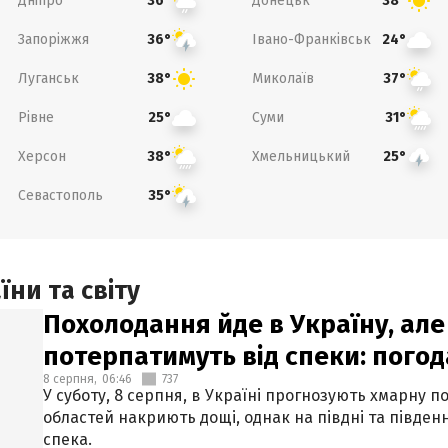
Дніпро
Донецьк
36°
38°
Запоріжжя
Івано-Франківськ
36°
24°
Луганськ
Миколаїв
38°
37°
Рівне
Суми
25°
31°
Херсон
Хмельницький
38°
25°
Севастополь
35°
ни та світу
Похолодання йде в Україну, але
потерпатимуть від спеки: погод
8 серпня,
06:46
737
У суботу, 8 серпня, в Україні прогнозують хмарну п
областей накриють дощі, однак на півдні та півден
спека.