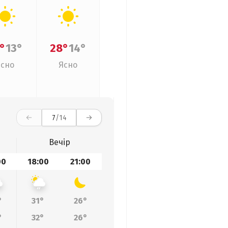
°
13°
28°
14°
Ясно
Ясно
7
/14
Вечір
00
18:00
21:00
°
31°
26°
°
32°
26°