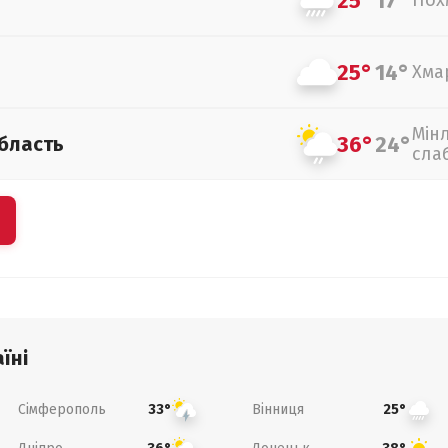
25°
17°
Пох
25°
14°
Хма
Мін
36°
24°
бласть
сла
їні
Сімферополь
Вінниця
33°
25°