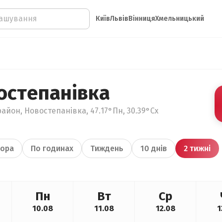
Київ
Львів
Вінниця
Хмельницький
остепанівка
айон, Новостепанівка, 47.17°Пн, 30.39°Сх
ора
По годинах
Тиждень
10 днів
2 тижні
Пн
Вт
Ср
10.08
11.08
12.08
1