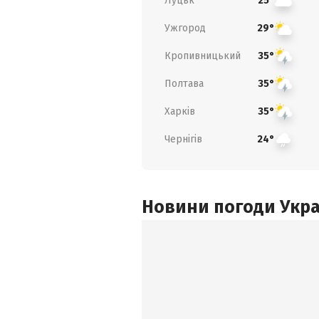
Луцьк
25°
Ужгород
29°
Кропивницький
35°
Полтава
35°
Харків
35°
Чернігів
24°
Новини погоди Украї