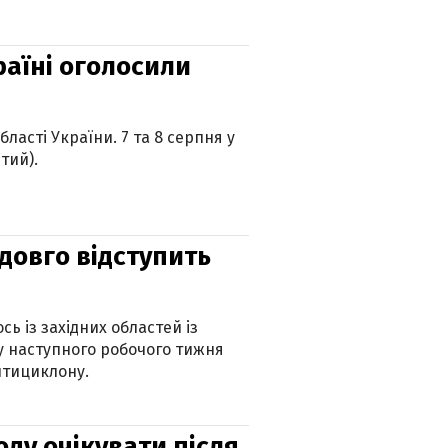
країні оголосили
ласті України. 7 та 8 серпня у
тий).
адовго відступить
ь із західних областей із
 наступного робочого тижня
нтициклону.
оду очікувати після