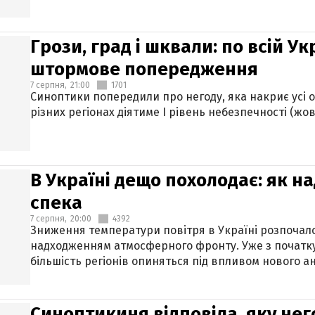
Грози, град і шквали: по всій У
штормове попередження
7 серпня,
21:00
1701
Синоптики попередили про негоду, яка накриє усі об
різних регіонах діятиме І рівень небезпечності (жов
В Україні дещо похолодає: як н
спека
7 серпня,
20:00
4392
Зниження температури повітря в Україні розпочалос
надходженням атмосферного фронту. Уже з початку
більшість регіонів опиняться під впливом нового а
Синоптикиня відповіла, яку нег