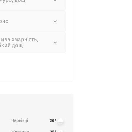
муро, дощ
рно
лива хмарність,
бкий дощ
Чернівці
26°