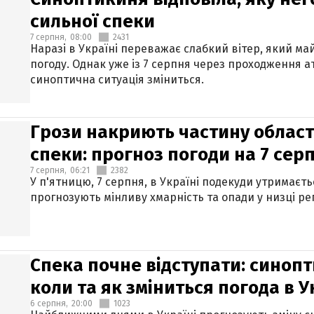
сильної спеки
7 серпня,
08:00
2431
Наразі в Україні переважає слабкий вітер, який м
погоду. Однак уже із 7 серпня через проходження 
синоптична ситуація зміниться.
Грози накриють частину областе
спеки: прогноз погоди на 7 сер
7 серпня,
06:21
2382
У п'ятницю, 7 серпня, в Україні подекуди утримаєт
прогнозують мінливу хмарність та опади у низці рег
Спека почне відступати: синопт
коли та як зміниться погода в У
6 серпня,
20:00
1023