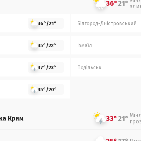
Мін
36°
21°
зли
36°
/
21°
Білгород-Дністровський
35°
/
22°
Ізмаїл
37°
/
23°
Подільськ
35°
/
20°
Мін
33°
21°
ка Крим
гро