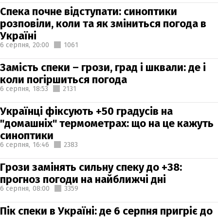
Спека почне відступати: синоптики
розповіли, коли та як зміниться погода в
Україні
6 серпня,
20:00
1061
Замість спеки – грози, град і шквали: де і
коли погіршиться погода
6 серпня,
18:53
2131
Українці фіксують +50 градусів на
"домашніх" термометрах: що на це кажуть
синоптики
6 серпня,
16:46
2383
Грози замінять сильну спеку до +38:
прогноз погоди на найближчі дні
6 серпня,
08:00
3359
Пік спеки в Україні: де 6 серпня пригріє до