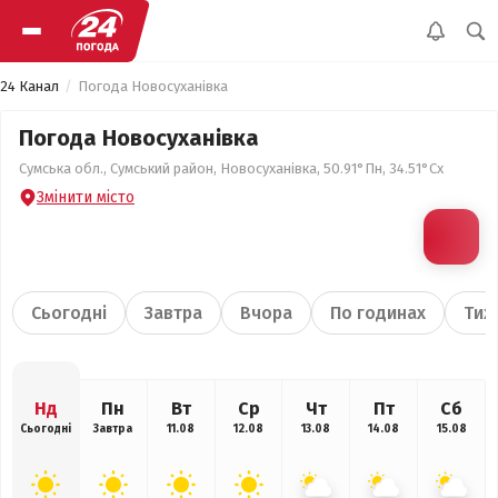
24 Канал
Погода Новосуханівка
Погода Новосуханівка
Сумська обл., Сумський район, Новосуханівка, 50.91°Пн, 34.51°Сх
Змінити місто
Сьогодні
Завтра
Вчора
По годинах
Тиж
Нд
Пн
Вт
Ср
Чт
Пт
Сб
Сьогодні
Завтра
11.08
12.08
13.08
14.08
15.08