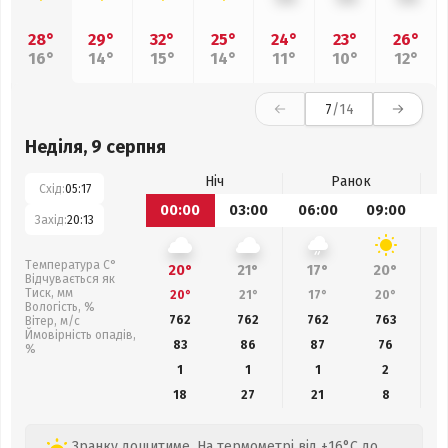
28°
29°
32°
25°
24°
23°
26°
16°
14°
15°
14°
11°
10°
12°
7
/14
Неділя, 9 серпня
Ніч
Ранок
Схід:
05:17
00:00
03:00
06:00
09:00
1
Захід:
20:13
Температура С°
20°
21°
17°
20°
Відчувається як
Тиск, мм
20°
21°
17°
20°
Вологість, %
762
762
762
763
Вітер, м/с
Ймовірність опадів,
83
86
87
76
%
1
1
1
2
18
27
21
8
Зранку дощитиме. На термометрі від +16°C до