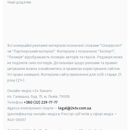
Наші додатки:
android
apple
smart tv
samsung smart tv
Всі комерційні рекламні матеріали позначені словами "Спецпроєкт"
чи "Партнерський матеріал". Матеріали з позначкою "Експерт",
"Позиція" відображають позицію авторів та героїв. Редакція може
не поділяти їхніх поглядів. Детальніше щодо реклами та правил
цитування можна ознайомитись в правилах користування сайтом.
Усі права захищені.
Матеріали сайту призначені для осіб старше
21
року (21+)
Онлайн-медіа «24 Канал»
пл. Галицька, буд. 15, м. Львів, 79008
Телефон
+380 (32) 229-77-77
Адреса електронної пошти —
legal@24tv.com.ua
Ідентифікатор онлайн-медіа в Реєстрі суб'єктів у сфері медіа —
R40-06057