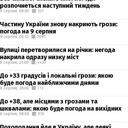
розпочнеться наступний тиждень
9 серпня,
08:00
321
Частину України знову накриють грози:
погода на 9 серпня
9 серпня,
06:33
2095
Вулиці перетворилися на річки: негода
накрила одразу низку міст
8 серпня,
21:00
4430
До +33 градусів і локальні грози: якою
буде погода найближчими днями
8 серпня,
20:00
773
До +38, але місцями з грозами та
шквалами: якою буде погода на вихідних
8 серпня,
08:00
976
Похолодання йде в Україну, але деякі