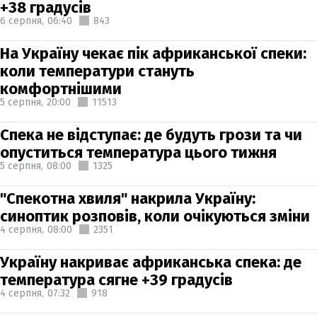
+38 градусів
6 серпня,
06:40
843
На Україну чекає пік африканської спеки:
коли температури стануть
комфортнішими
5 серпня,
20:00
11513
Спека не відступає: де будуть грози та чи
опуститься температура цього тижня
5 серпня,
08:00
1325
"Спекотна хвиля" накрила Україну:
синоптик розповів, коли очікуються зміни
4 серпня,
08:00
2351
Україну накриває африканська спека: де
температура сягне +39 градусів
4 серпня,
07:32
918