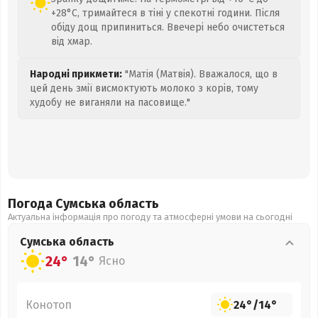
+28°C, тримайтеся в тіні у спекотні години. Після
обіду дощ припиниться. Ввечері небо очистеться
від хмар.
Народні прикмети:
"Матія (Матвія). Вважалося, що в
цей день змії висмоктують молоко з корів, тому
худобу не виганяли на пасовище."
Погода Сумська
область
Актуальна інформація про погоду та атмосферні умови на сьогодні
Сумська
область
24°
14°
Ясно
Конотоп
24°
/
14°