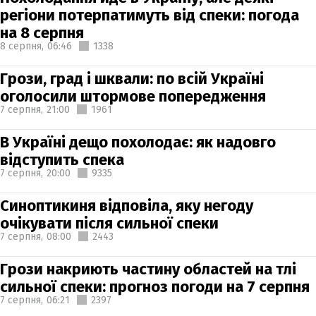
регіони потерпатимуть від спеки: погода
на 8 серпня
8 серпня,
06:46
1338
Грози, град і шквали: по всій Україні
оголосили штормове попередження
7 серпня,
21:00
1961
В Україні дещо похолодає: як надовго
відступить спека
7 серпня,
20:00
9335
Синоптикиня відповіла, яку негоду
очікувати після сильної спеки
7 серпня,
08:00
2443
Грози накриють частину областей на тлі
сильної спеки: прогноз погоди на 7 серпня
7 серпня,
06:21
2397