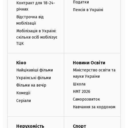
Податки
Контракт для 18-24-
річних
Пенсія в Україні
Відстрочка від
мобілізації
Мобілізація в Україні:
скільки осіб мобілізує
ТЦК
Кіно
Новини Освіти
Найцікавіші фільми
Міністерство освіти та
науки України
Українські фільми
Школа
Фільми на вечір
НМТ 2026
Комедії
Саморозвиток
Серіали
Навчання за кордоном
Нерухомість
Спорт