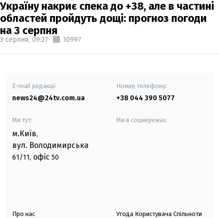
Україну накриє спека до +38, але в частині
областей пройдуть дощі: прогноз погоди
на 3 серпня
3 серпня,
09:27
10997
E-mail редакції
Номер телефону:
news24@24tv.com.ua
+38 044 390 5077
Ми тут:
Ми в соцмережах:
м.Київ
,
вул. Володимирська
офіс
61/11,
50
Про нас
Угода Користувача Спільноти