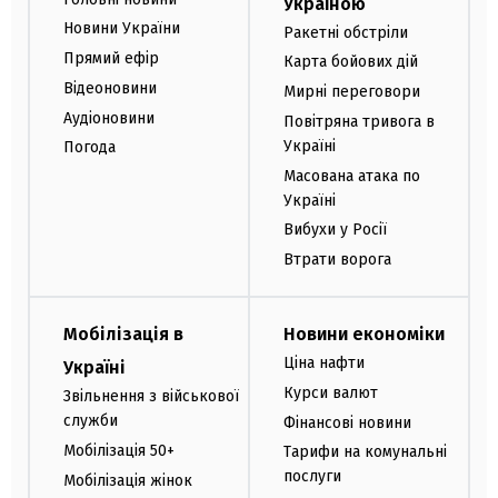
Україною
Новини України
Ракетні обстріли
Прямий ефір
Карта бойових дій
Відеоновини
Мирні переговори
Аудіоновини
Повітряна тривога в
Україні
Погода
Масована атака по
Україні
Вибухи у Росії
Втрати ворога
Мобілізація в
Новини економіки
Ціна нафти
Україні
Курси валют
Звільнення з військової
служби
Фінансові новини
Мобілізація 50+
Тарифи на комунальні
послуги
Мобілізація жінок