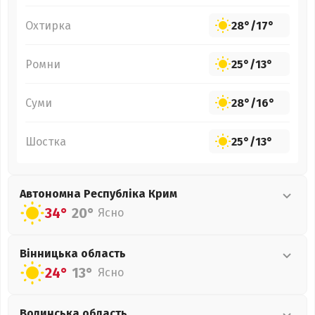
Охтирка
28°
/
17°
Ромни
25°
/
13°
Суми
28°
/
16°
Шостка
25°
/
13°
Автономна Республіка Крим
34°
20°
Ясно
Вінницька
область
24°
13°
Ясно
Волинська
область