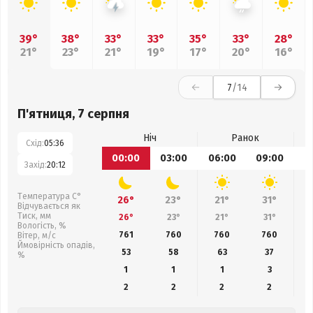
39°
38°
33°
33°
35°
33°
28°
21°
23°
21°
19°
17°
20°
16°
7
/14
П'ятниця, 7 серпня
Ніч
Ранок
Схід:
05:36
00:00
03:00
06:00
09:00
1
Захід:
20:12
Температура С°
26°
23°
21°
31°
Відчувається як
Тиск, мм
26°
23°
21°
31°
Вологість, %
761
760
760
760
Вітер, м/с
Ймовірність опадів,
53
58
63
37
%
1
1
1
3
2
2
2
2