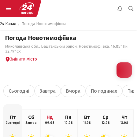
24 Канал
Погода Новотимофіївка
Погода Новотимофіївка
Миколаївська обл., Баштанський район, Новотимофіївка, 46.85°Пн,
32.79°Сх
Змінити місто
Сьогодні
Завтра
Вчора
По годинах
Тиж
Пт
Сб
Нд
Пн
Вт
Ср
Чт
Сьогодні
Завтра
09.08
10.08
11.08
12.08
13.08