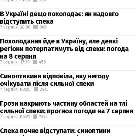
В Україні дещо похолодає: як надовго
відступить спека
7 серпня,
20:00
806
Похолодання йде в Україну, але деякі
регіони потерпатимуть від спеки: погода
на 8 серпня
7 серпня,
17:39
458
Синоптикиня відповіла, яку негоду
очікувати після сильної спеки
7 серпня,
08:00
2415
Грози накриють частину областей на тлі
сильної спеки: прогноз погоди на 7 серпня
7 серпня,
06:21
2375
Спека почне відступати: синоптики