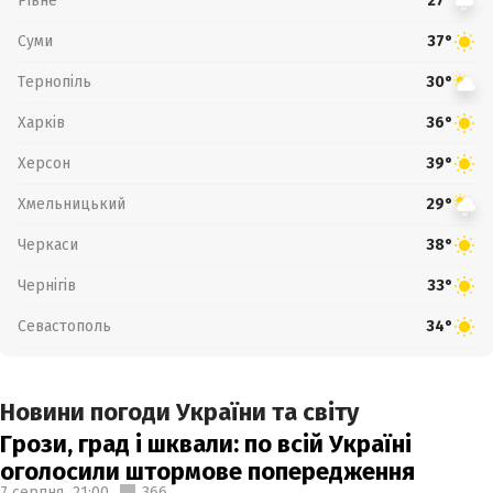
Рівне
27°
Суми
37°
Тернопіль
30°
Харків
36°
Херсон
39°
Хмельницький
29°
Черкаси
38°
Чернігів
33°
Севастополь
34°
Новини погоди України та світу
Грози, град і шквали: по всій Україні
оголосили штормове попередження
7 серпня,
21:00
366