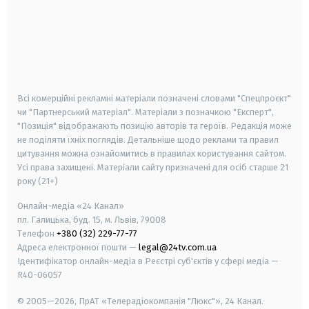
android
apple
smart tv
samsung smart tv
Всі комерційні рекламні матеріали позначені словами "Спецпроєкт"
чи "Партнерський матеріал". Матеріали з позначкою "Експерт",
"Позиція" відображають позицію авторів та героїв. Редакція може
не поділяти їхніх поглядів. Детальніше щодо реклами та правил
цитування можна ознайомитись в правилах користування сайтом.
Усі права захищені.
Матеріали сайту призначені для осіб старше
21
року (21+)
Онлайн-медіа «24 Канал»
пл. Галицька, буд. 15, м. Львів, 79008
Телефон
+380 (32) 229-77-77
Адреса електронної пошти —
legal@24tv.com.ua
Ідентифікатор онлайн-медіа в Реєстрі суб'єктів у сфері медіа —
R40-06057
© 2005—2026,
ПрАТ «Телерадіокомпанія "Люкс"», 24 Канал.