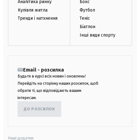
Аналітика ринку
Бокс
Купівля житла
Футбол
Тренди і натхнення
Теніс
Біатлон
Інші види спорту
Email - розсилка
Будьте в курсі всіх новин і оновлень!
Перейдіть на сторінку наших розсилок, щоб
обрати ті, що відповідають вашим
інтересам.
ДО РОЗСИЛОК
Наші додатки: