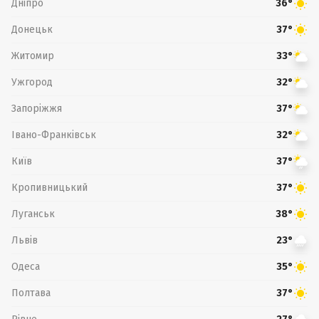
Дніпро
36°
Донецьк
37°
Житомир
33°
Ужгород
32°
Запоріжжя
37°
Івано-Франківськ
32°
Київ
37°
Кропивницький
37°
Луганськ
38°
Львів
23°
Одеса
35°
Полтава
37°