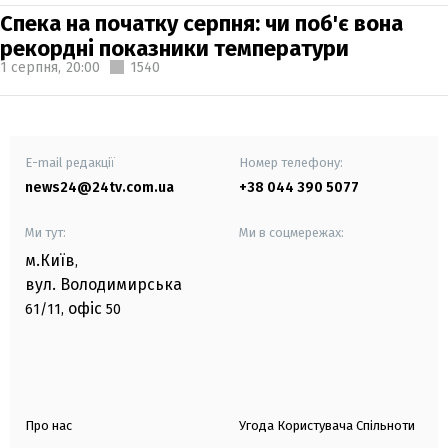
Спека на початку серпня: чи поб'є вона
рекордні показники температури
1 серпня,
20:00
1540
E-mail редакції
Номер телефону:
news24@24tv.com.ua
+38 044 390 5077
Ми тут:
Ми в соцмережах:
м.Київ
,
вул. Володимирська
офіс
61/11,
50
Про нас
Угода Користувача Спільноти