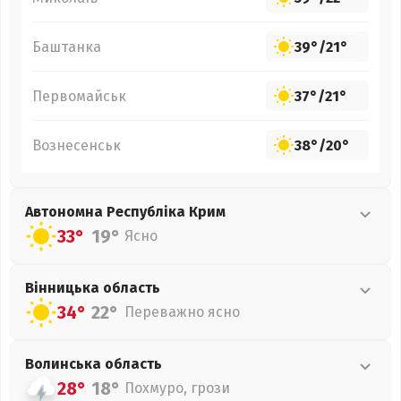
Баштанка
39°
/
21°
Первомайськ
37°
/
21°
Вознесенськ
38°
/
20°
Автономна Республіка Крим
33°
19°
Ясно
Вінницька
область
34°
22°
Переважно ясно
Волинська
область
28°
18°
Похмуро, грози