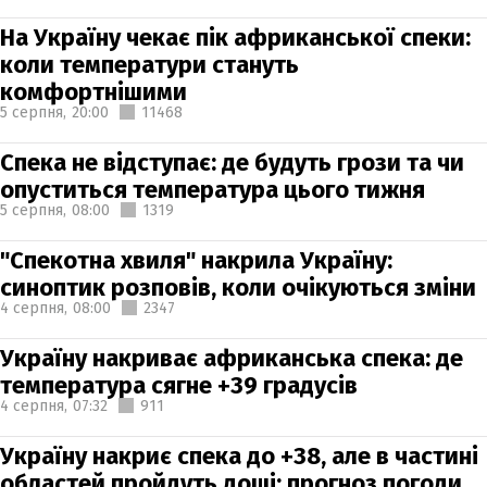
На Україну чекає пік африканської спеки:
коли температури стануть
комфортнішими
5 серпня,
20:00
11468
Спека не відступає: де будуть грози та чи
опуститься температура цього тижня
5 серпня,
08:00
1319
"Спекотна хвиля" накрила Україну:
синоптик розповів, коли очікуються зміни
4 серпня,
08:00
2347
Україну накриває африканська спека: де
температура сягне +39 градусів
4 серпня,
07:32
911
Україну накриє спека до +38, але в частині
областей пройдуть дощі: прогноз погоди