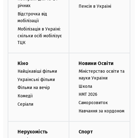
річних
Пенсія в Україні
Відстрочка від
мобілізації
Мобілізація в Україні:
скільки осіб мобілізує
ТЦК
Кіно
Новини Освіти
Найцікавіші фільми
Міністерство освіти та
науки України
Українські фільми
Школа
Фільми на вечір
НМТ 2026
Комедії
Саморозвиток
Серіали
Навчання за кордоном
Нерухомість
Спорт