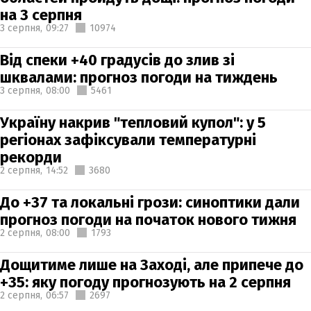
на 3 серпня
3 серпня,
09:27
10974
Від спеки +40 градусів до злив зі
шквалами: прогноз погоди на тиждень
3 серпня,
08:00
5461
Україну накрив "тепловий купол": у 5
регіонах зафіксували температурні
рекорди
2 серпня,
14:52
3680
До +37 та локальні грози: синоптики дали
прогноз погоди на початок нового тижня
2 серпня,
08:00
1793
Дощитиме лише на Заході, але припече до
+35: яку погоду прогнозують на 2 серпня
2 серпня,
06:57
2697