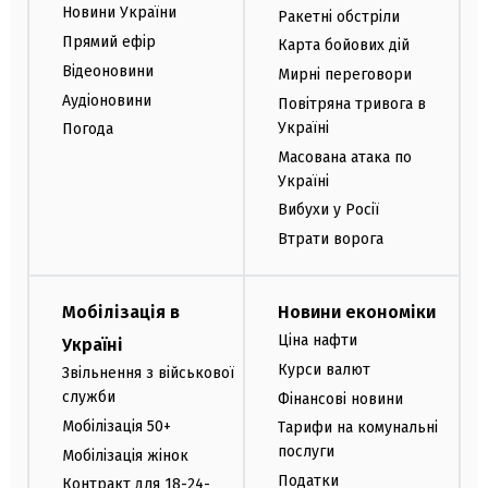
Новини України
Ракетні обстріли
Прямий ефір
Карта бойових дій
Відеоновини
Мирні переговори
Аудіоновини
Повітряна тривога в
Україні
Погода
Масована атака по
Україні
Вибухи у Росії
Втрати ворога
Мобілізація в
Новини економіки
Ціна нафти
Україні
Курси валют
Звільнення з військової
служби
Фінансові новини
Мобілізація 50+
Тарифи на комунальні
послуги
Мобілізація жінок
Податки
Контракт для 18-24-