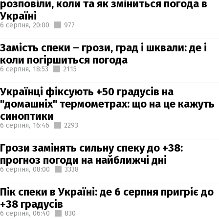
розповіли, коли та як зміниться погода в
Україні
6 серпня,
20:00
977
Замість спеки – грози, град і шквали: де і
коли погіршиться погода
6 серпня,
18:53
2115
Українці фіксують +50 градусів на
"домашніх" термометрах: що на це кажуть
синоптики
6 серпня,
16:46
2293
Грози замінять сильну спеку до +38:
прогноз погоди на найближчі дні
6 серпня,
08:00
3338
Пік спеки в Україні: де 6 серпня пригріє до
+38 градусів
6 серпня,
06:40
830