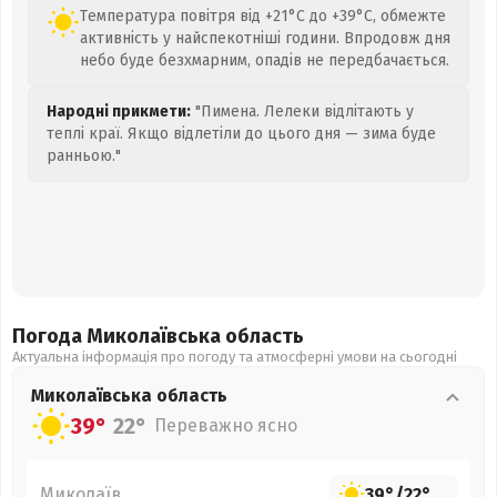
Температура повітря від +21°C до +39°C, обмежте
активність у найспекотніші години. Впродовж дня
небо буде безхмарним, опадів не передбачається.
Народні прикмети:
"Пимена. Лелеки відлітають у
теплі краї. Якщо відлетіли до цього дня — зима буде
ранньою."
Погода Миколаївська
область
Актуальна інформація про погоду та атмосферні умови на сьогодні
Миколаївська
область
39°
22°
Переважно ясно
Миколаїв
39°
/
22°