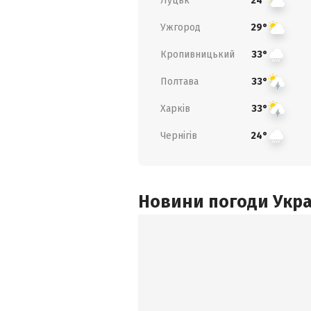
Луцьк
24°
Ужгород
29°
Кропивницький
33°
Полтава
33°
Харків
33°
Чернігів
24°
Новини погоди Украї