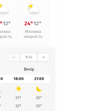
°
12°
24°
12°
нлива
Мінлива
рність
хмарність
7
/14
Вечір
00
18:00
21:00
°
31°
25°
°
32°
25°