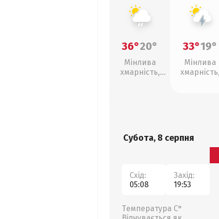
36°
20°
33°
19°
Мінлива
Мінлива
хмарність,
хмарність
слабкий дощ
грози
Субота, 8 серпня
Схід:
Захід:
05:08
19:53
Температура С°
Відчувається як