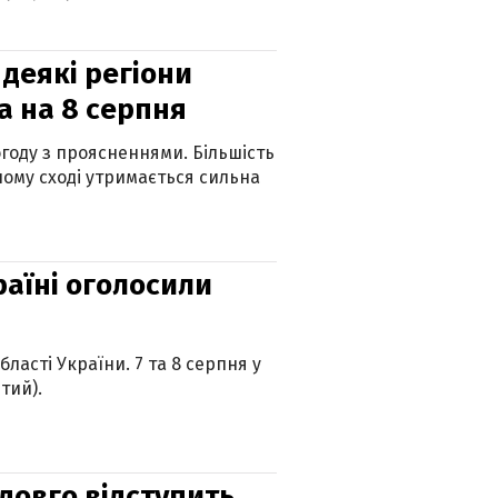
 деякі регіони
а на 8 серпня
огоду з проясненнями. Більшість
ному сході утримається сильна
країні оголосили
ласті України. 7 та 8 серпня у
тий).
адовго відступить