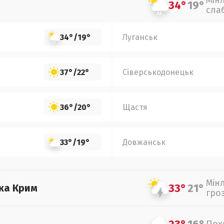
Мін
34°
19°
сла
34°
/
19°
Луганськ
37°
/
22°
Сіверськодонецьк
36°
/
20°
Щастя
33°
/
19°
Довжанськ
Мін
33°
21°
ка Крим
гро