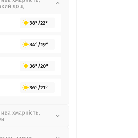
лива хмарність,
бкий дощ
38°
/
22°
34°
/
19°
36°
/
20°
36°
/
21°
лива хмарність,
зи