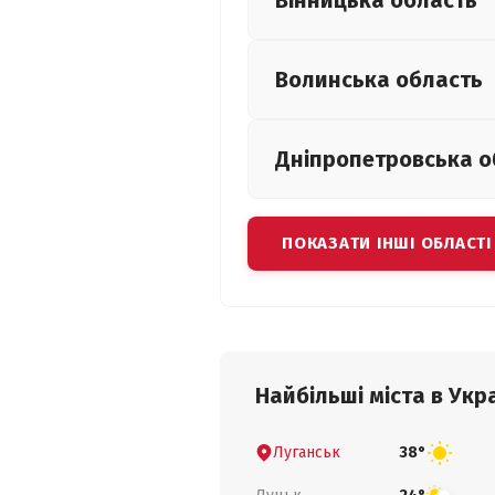
Вінницька
область
Волинська
область
Дніпропетровська
о
ПОКАЗАТИ ІНШІ ОБЛАСТІ
Найбільші міста в Укра
Луганськ
38°