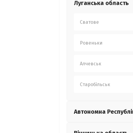
Луганська
область
Сватове
Ровеньки
Алчевськ
Старобільськ
Автономна Республі