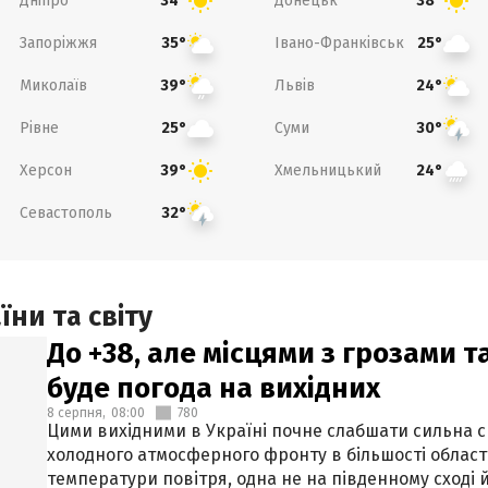
Дніпро
Донецьк
34°
38°
Запоріжжя
Івано-Франківськ
35°
25°
Миколаїв
Львів
39°
24°
Рівне
Суми
25°
30°
Херсон
Хмельницький
39°
24°
Севастополь
32°
ни та світу
До +38, але місцями з грозами 
буде погода на вихідних
8 серпня,
08:00
780
Цими вихідними в Україні почне слабшати сильна 
холодного атмосферного фронту в більшості област
температури повітря, одна не на південному сході й