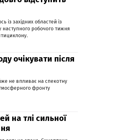
ь із західних областей із
 наступного робочого тижня
нтициклону.
оду очікувати після
айже не впливає на спекотну
атмосферного фронту
й на тлі сильної
пня