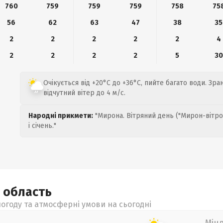
760
759
759
759
758
75
56
62
63
47
38
35
2
2
2
2
2
4
2
2
2
2
5
30
Очікується від +20°C до +36°C, пийте багато води. Зр
відчутний вітер до 4 м/с.
Народні прикмети:
"Мирона. Вітряний день ("Мирон-вітро
і січень."
а
область
огоду та атмосферні умови на сьогодні