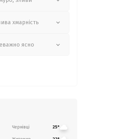
муро, зливи
лива хмарність
еважно ясно
Чернівці
25°