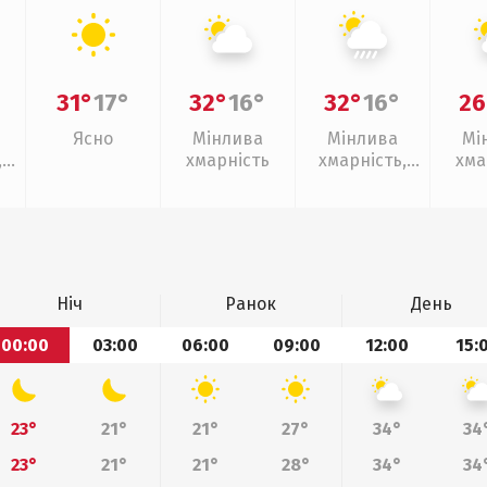
31°
17°
32°
16°
32°
16°
26
Ясно
Мінлива
Мінлива
Мі
,
хмарність
хмарність,
хма
зливи
Ніч
Ранок
День
00:00
03:00
06:00
09:00
12:00
15:
23°
21°
21°
27°
34°
34
23°
21°
21°
28°
34°
34