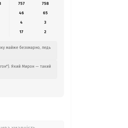
8
757
758
46
65
4
3
17
2
анку майже безхмарно, ледь
гон"). Який Мирон — такий