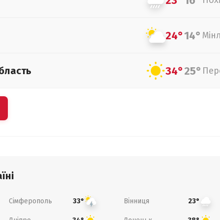
23°
16°
Пох
24°
14°
Мін
34°
25°
бласть
Пер
їні
Сімферополь
Вінниця
33°
23°