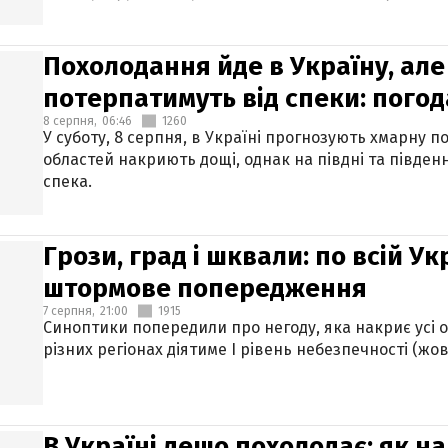
Похолодання йде в Україну, але
потерпатимуть від спеки: погод
8 серпня,
06:46
1260
У суботу, 8 серпня, в Україні прогнозують хмарну п
областей накриють дощі, однак на півдні та півден
спека.
Грози, град і шквали: по всій У
штормове попередження
7 серпня,
21:00
1915
Синоптики попередили про негоду, яка накриє усі об
різних регіонах діятиме І рівень небезпечності (жов
В Україні дещо похолодає: як н