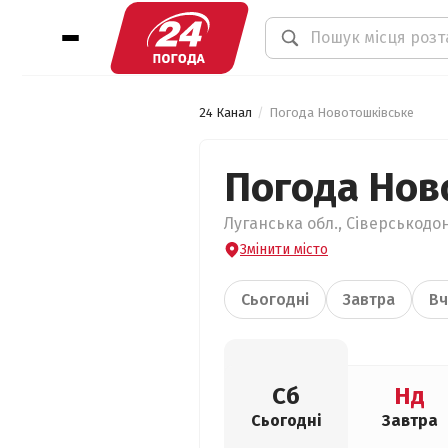
24 Канал
Погода Новотошківське
Погода Нов
Луганська обл., Сіверськодо
Змінити місто
Сьогодні
Завтра
Вч
Сб
Нд
Сьогодні
Завтра