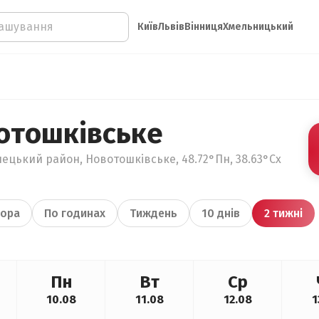
Київ
Львів
Вінниця
Хмельницький
отошківське
нецький район, Новотошківське, 48.72°Пн, 38.63°Сх
ора
По годинах
Тиждень
10 днів
2 тижні
Пн
Вт
Ср
10.08
11.08
12.08
1