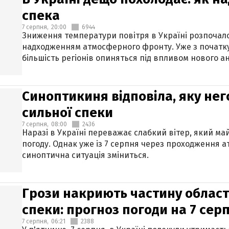
спека
7 серпня,
20:00
6944
Зниження температури повітря в Україні розпочалос
надходженням атмосферного фронту. Уже з початку
більшість регіонів опиняться під впливом нового а
Синоптикиня відповіла, яку нег
сильної спеки
7 серпня,
08:00
2436
Наразі в Україні переважає слабкий вітер, який м
погоду. Однак уже із 7 серпня через проходження 
синоптична ситуація зміниться.
Грози накриють частину областе
спеки: прогноз погоди на 7 сер
7 серпня,
06:21
2388