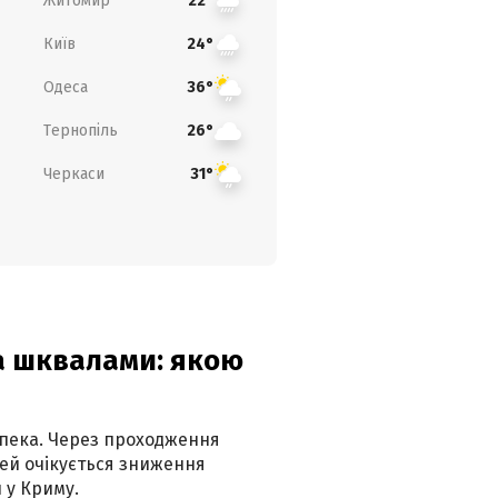
Житомир
22°
Київ
24°
Одеса
36°
Тернопіль
26°
Черкаси
31°
та шквалами: якою
спека. Через проходження
ей очікується зниження
 у Криму.