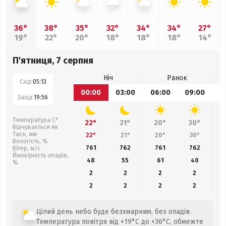
36°
38°
35°
32°
34°
34°
27°
19°
22°
20°
18°
18°
18°
14°
П'ятниця, 7 серпня
Ніч
Ранок
Схід:
05:13
00:00
03:00
06:00
09:00
1
Захід:
19:56
Температура С°
22°
21°
20°
30°
Відчувається як
Тиск, мм
22°
21°
20°
30°
Вологість, %
761
762
761
762
Вітер, м/с
Ймовірність опадів,
48
55
61
40
%
2
2
2
2
2
2
2
2
Цілий день небо буде безхмарним, без опадів.
Температура повітря від +19°C до +36°C, обмежте