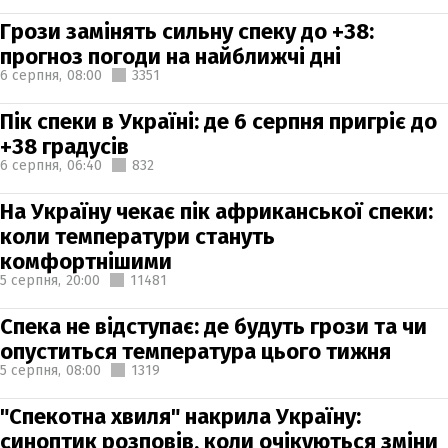
Грози замінять сильну спеку до +38:
прогноз погоди на найближчі дні
6 серпня,
08:00
3351
Пік спеки в Україні: де 6 серпня пригріє до
+38 градусів
6 серпня,
06:40
832
На Україну чекає пік африканської спеки:
коли температури стануть
комфортнішими
5 серпня,
20:00
11481
Спека не відступає: де будуть грози та чи
опуститься температура цього тижня
5 серпня,
08:00
1319
"Спекотна хвиля" накрила Україну:
синоптик розповів, коли очікуються зміни