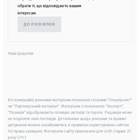
обрати ті, що відповідають вашим
інтересам.
ДО РОЗСИЛОК
Наші додатки:
android
apple
smart tv
samsung smart tv
Всі комерційні рекламні матеріали позначені словами "Спецпроєкт"
чи "Партнерський матеріал". Матеріали з позначкою "Експерт",
"Позиція" відображають позицію авторів та героїв. Редакція може
не поділяти їхніх поглядів. Детальніше щодо реклами та правил
цитування можна ознайомитись в правилах користування сайтом.
Усі права захищені.
Матеріали сайту призначені для осіб старше
21
року (21+)