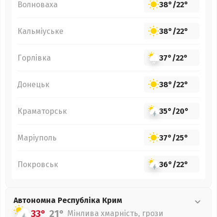
Волноваха
38°
/
22°
Кальміуське
38°
/
22°
Горлівка
37°
/
22°
Донецьк
38°
/
22°
Краматорськ
35°
/
20°
Маріуполь
37°
/
25°
Покровськ
36°
/
22°
Автономна Республіка Крим
33°
21°
Мінлива хмарність, грози