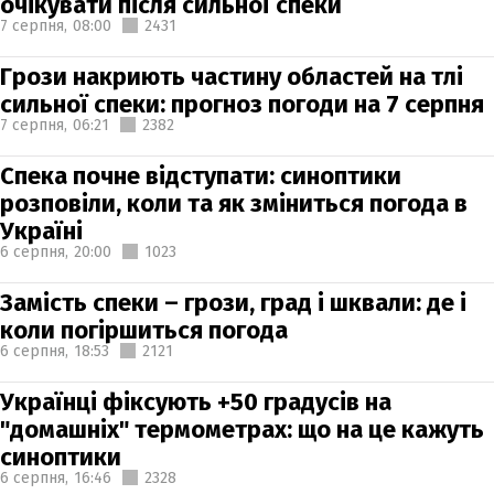
очікувати після сильної спеки
7 серпня,
08:00
2431
Грози накриють частину областей на тлі
сильної спеки: прогноз погоди на 7 серпня
7 серпня,
06:21
2382
Спека почне відступати: синоптики
розповіли, коли та як зміниться погода в
Україні
6 серпня,
20:00
1023
Замість спеки – грози, град і шквали: де і
коли погіршиться погода
6 серпня,
18:53
2121
Українці фіксують +50 градусів на
"домашніх" термометрах: що на це кажуть
синоптики
6 серпня,
16:46
2328