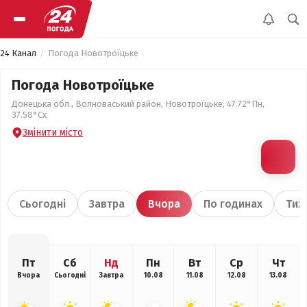
24 Канал
Погода Новотроїцьке
Погода Новотроїцьке
Донецька обл., Волноваський район, Новотроїцьке, 47.72°Пн,
37.58°Сх
Змінити місто
Сьогодні
Завтра
Вчора
По годинах
Тиж
Пт
Сб
Нд
Пн
Вт
Ср
Чт
Вчора
Сьогодні
Завтра
10.08
11.08
12.08
13.08