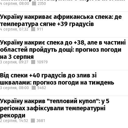
4 серпня,
08:00
2350
Україну накриває африканська спека: де
температура сягне +39 градусів
4 серпня,
07:32
911
Україну накриє спека до +38, але в частині
областей пройдуть дощі: прогноз погоди
на 3 серпня
3 серпня,
09:27
10979
Від спеки +40 градусів до злив зі
шквалами: прогноз погоди на тиждень
3 серпня,
08:00
5462
Україну накрив "тепловий купол": у 5
регіонах зафіксували температурні
рекорди
2 серпня,
14:52
3681