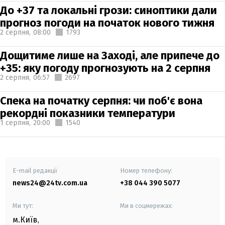
До +37 та локальні грози: синоптики дали
прогноз погоди на початок нового тижня
2 серпня,
08:00
1793
Дощитиме лише на Заході, але припече до
+35: яку погоду прогнозують на 2 серпня
2 серпня,
06:57
2697
Спека на початку серпня: чи поб'є вона
рекордні показники температури
1 серпня,
20:00
1540
E-mail редакції
Номер телефону:
news24@24tv.com.ua
+38 044 390 5077
Ми тут:
Ми в соцмережах:
м.Київ
,