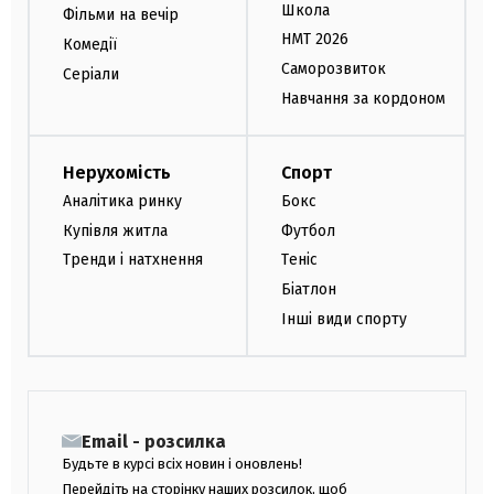
Школа
Фільми на вечір
НМТ 2026
Комедії
Саморозвиток
Серіали
Навчання за кордоном
Нерухомість
Спорт
Аналітика ринку
Бокс
Купівля житла
Футбол
Тренди і натхнення
Теніс
Біатлон
Інші види спорту
Email - розсилка
Будьте в курсі всіх новин і оновлень!
Перейдіть на сторінку наших розсилок, щоб