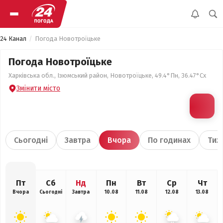
24 Канал
Погода Новотроїцьке
Погода Новотроїцьке
Харківська обл., Ізюмський район, Новотроїцьке, 49.4°Пн, 36.47°Сх
Змінити місто
Сьогодні
Завтра
Вчора
По годинах
Тиж
Пт
Сб
Нд
Пн
Вт
Ср
Чт
Вчора
Сьогодні
Завтра
10.08
11.08
12.08
13.08