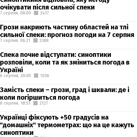
очікувати після сильної спеки
7 серпня,
08:00
2437
Грози накриють частину областей на тлі
сильної спеки: прогноз погоди на 7 серпня
7 серпня,
06:21
2388
Спека почне відступати: синоптики
розповіли, коли та як зміниться погода в
Україні
6 серпня,
20:00
1036
Замість спеки – грози, град і шквали: де і
коли погіршиться погода
6 серпня,
18:53
2127
Українці фіксують +50 градусів на
"домашніх" термометрах: що на це кажуть
синоптики