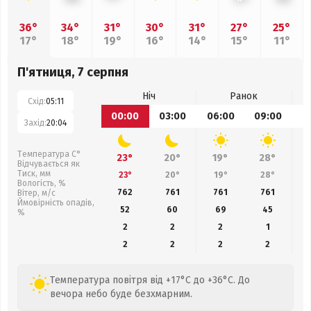
36°
34°
31°
30°
31°
27°
25°
17°
18°
19°
16°
14°
15°
11°
П'ятниця, 7 серпня
Ніч
Ранок
Схід:
05:11
00:00
03:00
06:00
09:00
1
Захід:
20:04
Температура С°
23°
20°
19°
28°
Відчувається як
Тиск, мм
23°
20°
19°
28°
Вологість, %
762
761
761
761
Вітер, м/с
Ймовірність опадів,
52
60
69
45
%
2
2
2
1
2
2
2
2
Температура повітря від +17°C до +36°C. До
вечора небо буде безхмарним.