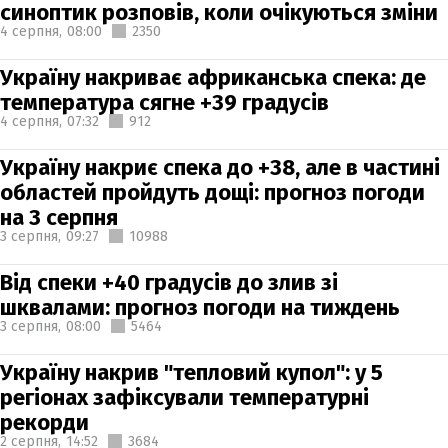
синоптик розповів, коли очікуються зміни
4 серпня,
08:00
2350
Україну накриває африканська спека: де
температура сягне +39 градусів
4 серпня,
07:32
912
Україну накриє спека до +38, але в частині
областей пройдуть дощі: прогноз погоди
на 3 серпня
3 серпня,
09:27
10988
Від спеки +40 градусів до злив зі
шквалами: прогноз погоди на тиждень
3 серпня,
08:00
5464
Україну накрив "тепловий купол": у 5
регіонах зафіксували температурні
рекорди
2 серпня,
14:52
3684