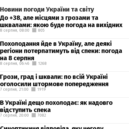
Новини погоди України та світу
До +38, але місцями з грозами та
шквалами: якою буде погода на вихідних
8 серпня,
08:00
805
Похолодання йде в Україну, але деякі
регіони потерпатимуть від спеки: погода
на 8 серпня
8 серпня,
06:46
1268
Грози, град і шквали: по всій Україні
оголосили штормове попередження
7 серпня,
21:00
1919
В Україні дещо похолодає: як надовго
відступить спека
7 серпня,
20:00
7082
Синоптикиня відповіла, яку негоду