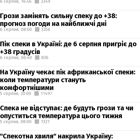
6 серпня,
16:46
2349
Грози замінять сильну спеку до +38:
прогноз погоди на найближчі дні
6 серпня,
08:00
3356
Пік спеки в Україні: де 6 серпня пригріє до
+38 градусів
6 серпня,
06:40
836
На Україну чекає пік африканської спеки:
коли температури стануть
комфортнішими
5 серпня,
20:00
11497
Спека не відступає: де будуть грози та чи
опуститься температура цього тижня
5 серпня,
08:00
1321
"Спекотна хвиля" накрила Україну: