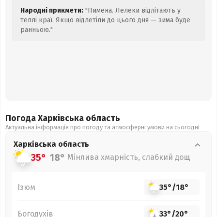
Народні прикмети:
"Пимена. Лелеки відлітають у
теплі краї. Якщо відлетіли до цього дня — зима буде
ранньою."
Погода Харківська
область
Актуальна інформація про погоду та атмосферні умови на сьогодні
Харківська
область
35°
18°
Мінлива хмарність, слабкий дощ
Ізюм
35°
/
18°
Богодухів
33°
/
20°