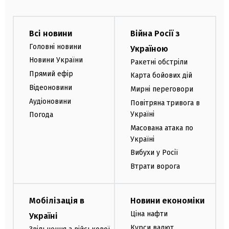
Всі новини
Війна Росії з
Головні новини
Україною
Новини України
Ракетні обстріли
Прямий ефір
Карта бойових дій
Відеоновини
Мирні переговори
Аудіоновини
Повітряна тривога в
Україні
Погода
Масована атака по
Україні
Вибухи у Росії
Втрати ворога
Мобілізація в
Новини економіки
Ціна нафти
Україні
Курси валют