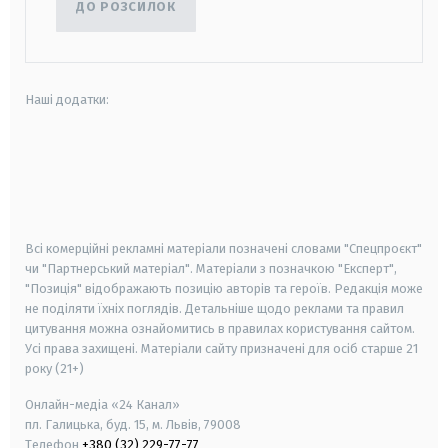
ДО РОЗСИЛОК
Наші додатки:
android
apple
smart tv
samsung smart tv
Всі комерційні рекламні матеріали позначені словами "Спецпроєкт"
чи "Партнерський матеріал". Матеріали з позначкою "Експерт",
"Позиція" відображають позицію авторів та героїв. Редакція може
не поділяти їхніх поглядів. Детальніше щодо реклами та правил
цитування можна ознайомитись в правилах користування сайтом.
Усі права захищені.
Матеріали сайту призначені для осіб старше
21
року (21+)
Онлайн-медіа «24 Канал»
пл. Галицька, буд. 15, м. Львів, 79008
Телефон
+380 (32) 229-77-77