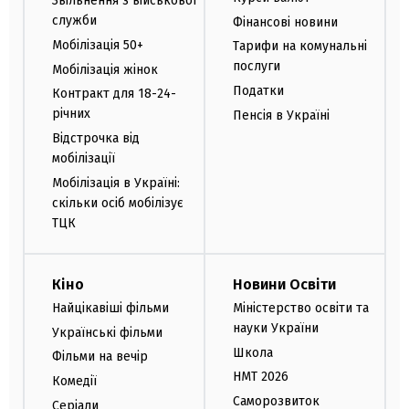
Звільнення з військової
служби
Фінансові новини
Мобілізація 50+
Тарифи на комунальні
послуги
Мобілізація жінок
Податки
Контракт для 18-24-
річних
Пенсія в Україні
Відстрочка від
мобілізації
Мобілізація в Україні:
скільки осіб мобілізує
ТЦК
Кіно
Новини Освіти
Найцікавіші фільми
Міністерство освіти та
науки України
Українські фільми
Школа
Фільми на вечір
НМТ 2026
Комедії
Саморозвиток
Серіали