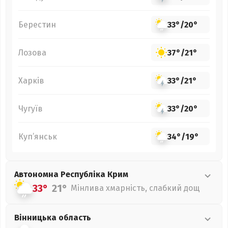
Берестин
33°
/
20°
Лозова
37°
/
21°
Харків
33°
/
21°
Чугуїв
33°
/
20°
Куп’янськ
34°
/
19°
Автономна Республіка Крим
33°
21°
Мінлива хмарність, слабкий дощ
Вінницька
область