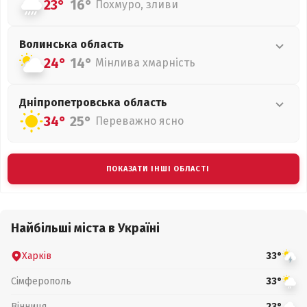
23°
16°
Похмуро, зливи
Волинська
область
24°
14°
Мінлива хмарність
Дніпропетровська
область
34°
25°
Переважно ясно
ПОКАЗАТИ ІНШІ ОБЛАСТІ
Найбільші міста в Україні
Харків
33°
Сімферополь
33°
Вінниця
23°