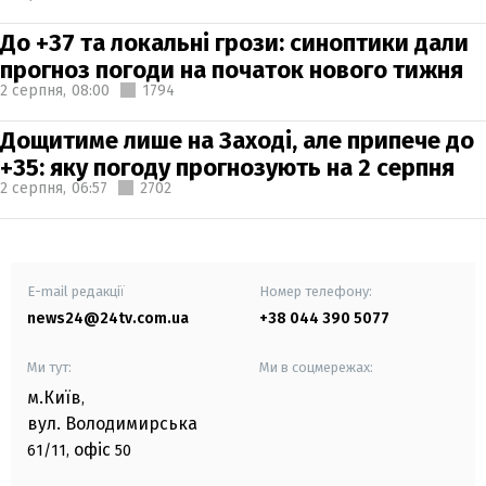
До +37 та локальні грози: синоптики дали
прогноз погоди на початок нового тижня
2 серпня,
08:00
1794
Дощитиме лише на Заході, але припече до
+35: яку погоду прогнозують на 2 серпня
2 серпня,
06:57
2702
E-mail редакції
Номер телефону:
news24@24tv.com.ua
+38 044 390 5077
Ми тут:
Ми в соцмережах:
м.Київ
,
вул. Володимирська
офіс
61/11,
50