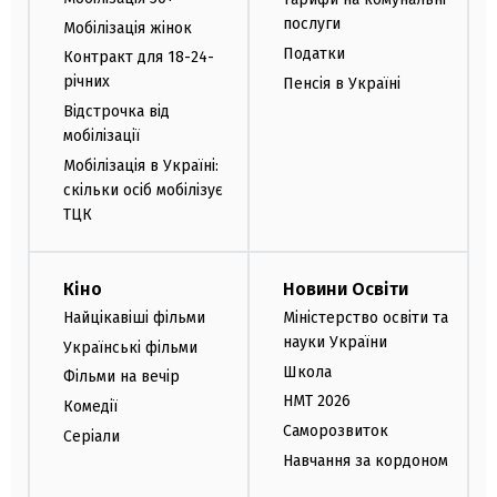
послуги
Мобілізація жінок
Податки
Контракт для 18-24-
річних
Пенсія в Україні
Відстрочка від
мобілізації
Мобілізація в Україні:
скільки осіб мобілізує
ТЦК
Кіно
Новини Освіти
Найцікавіші фільми
Міністерство освіти та
науки України
Українські фільми
Школа
Фільми на вечір
НМТ 2026
Комедії
Саморозвиток
Серіали
Навчання за кордоном