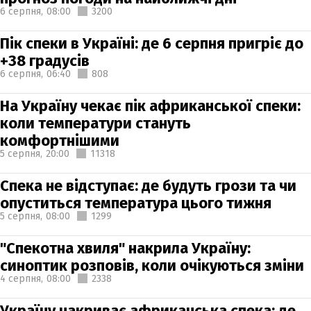
6 серпня,
08:00
3200
Пік спеки в Україні: де 6 серпня пригріє до
+38 градусів
6 серпня,
06:40
808
На Україну чекає пік африканської спеки:
коли температури стануть
комфортнішими
5 серпня,
20:00
11318
Спека не відступає: де будуть грози та чи
опуститься температура цього тижня
5 серпня,
08:00
1299
"Спекотна хвиля" накрила Україну:
синоптик розповів, коли очікуються зміни
4 серпня,
08:00
2338
Україну накриває африканська спека: де