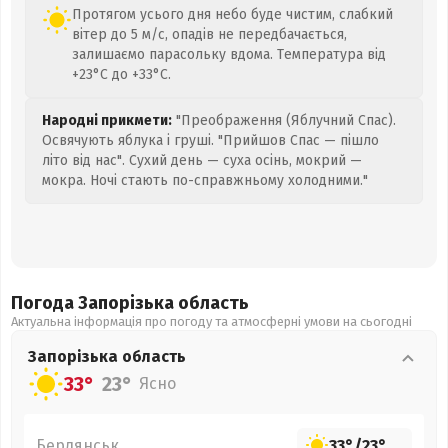
Протягом усього дня небо буде чистим, слабкий
вітер до 5 м/с, опадів не передбачається,
залишаємо парасольку вдома. Температура від
+23°C до +33°C.
Народні прикмети:
"Преображення (Яблучний Спас).
Освячують яблука і груші. "Прийшов Спас — пішло
літо від нас". Сухий день — суха осінь, мокрий —
мокра. Ночі стають по-справжньому холодними."
Погода Запорізька
область
Актуальна інформація про погоду та атмосферні умови на сьогодні
Запорізька
область
33°
23°
Ясно
Бердянськ
33°
/
23°