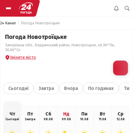
24 Канал
Погода Новотроїцьке
Погода Новотроїцьке
Запорізька обл., Бердянський район, Новотроїцьке, 46.96°Пн,
36.66°Сх
Змінити місто
Сьогодні
Завтра
Вчора
По годинах
Тиж
Чт
Пт
Сб
Нд
Пн
Вт
Ср
Сьогодні
Завтра
08.08
09.08
10.08
11.08
12.08