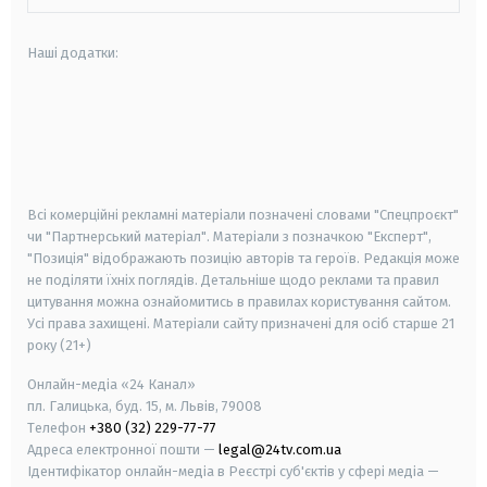
Наші додатки:
android
apple
smart tv
samsung smart tv
Всі комерційні рекламні матеріали позначені словами "Спецпроєкт"
чи "Партнерський матеріал". Матеріали з позначкою "Експерт",
"Позиція" відображають позицію авторів та героїв. Редакція може
не поділяти їхніх поглядів. Детальніше щодо реклами та правил
цитування можна ознайомитись в правилах користування сайтом.
Усі права захищені.
Матеріали сайту призначені для осіб старше
21
року (21+)
Онлайн-медіа «24 Канал»
пл. Галицька, буд. 15, м. Львів, 79008
Телефон
+380 (32) 229-77-77
Адреса електронної пошти —
legal@24tv.com.ua
Ідентифікатор онлайн-медіа в Реєстрі суб'єктів у сфері медіа —