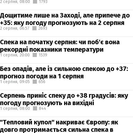
2 серпня,
08:00
1793
Дощитиме лише на Заході, але припече до
+35: яку погоду прогнозують на 2 серпня
2 серпня,
06:57
2693
Спека на початку серпня: чи поб'є вона
рекордні показники температури
1 серпня,
20:00
1539
Без опадів, але із сильною спекою до +37:
прогноз погоди на 1 серпня
1 серпня,
09:05
656
Серпень приніс спеку до +38 градусів: яку
погоду прогнозують на вихідні
1 серпня,
08:00
844
"Тепловий купол" накриває Європу: як
довго протримається сильна спека в