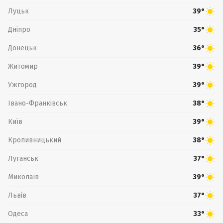
Луцьк
39°
Дніпро
35°
Донецьк
36°
Житомир
39°
Ужгород
39°
Івано-Франківськ
38°
Київ
39°
Кропивницький
38°
Луганськ
37°
Миколаїв
39°
Львів
37°
Одеса
33°