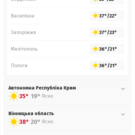
Василівка
37°
/
22°
Запоріжжя
37°
/
23°
Мелітополь
36°
/
21°
Пологи
36°
/
21°
Автономна Республіка Крим
35°
19°
Ясно
Вінницька
область
38°
20°
Ясно