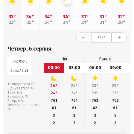
33°
34°
34°
34°
31°
31°
32°
23°
25°
24°
24°
21°
21°
20°
7
/14
Четвер, 6 серпня
Ніч
Ранок
Схід:
05:18
00:00
03:00
06:00
09:00
1
Захід:
19:58
Температура С°
24°
24°
23°
29°
Відчувається як
Тиск, мм
24°
24°
23°
32°
Вологість, %
761
761
762
762
Вітер, м/с
Ймовірність опадів,
61
61
62
67
%
3
3
3
5
2
2
2
2