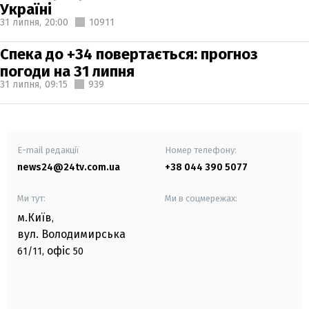
Україні
31 липня,
20:00
10911
Спека до +34 повертається: прогноз
погоди на 31 липня
31 липня,
09:15
939
E-mail редакції
Номер телефону:
news24@24tv.com.ua
+38 044 390 5077
Ми тут:
Ми в соцмережах:
м.Київ
,
вул. Володимирська
офіс
61/11,
50