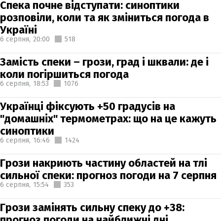
Спека почне відступати: синоптики
розповіли, коли та як зміниться погода в
Україні
6 серпня,
20:00
518
Замість спеки – грози, град і шквали: де і
коли погіршиться погода
6 серпня,
18:53
1076
Українці фіксують +50 градусів на
"домашніх" термометрах: що на це кажуть
синоптики
6 серпня,
16:46
1424
Грози накриють частину областей на тлі
сильної спеки: прогноз погоди на 7 серпня
6 серпня,
15:54
353
Грози замінять сильну спеку до +38:
прогноз погоди на найближчі дні