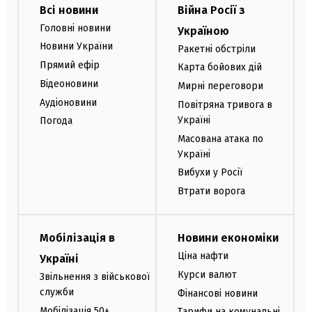
Всі новини
Війна Росії з
Головні новини
Україною
Новини України
Ракетні обстріли
Прямий ефір
Карта бойових дій
Відеоновини
Мирні переговори
Аудіоновини
Повітряна тривога в
Україні
Погода
Масована атака по
Україні
Вибухи у Росії
Втрати ворога
Мобілізація в
Новини економіки
Ціна нафти
Україні
Курси валют
Звільнення з військової
служби
Фінансові новини
Мобілізація 50+
Тарифи на комунальні