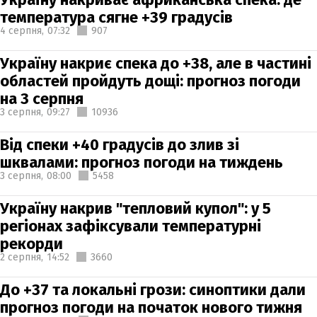
температура сягне +39 градусів
4 серпня,
07:32
907
Україну накриє спека до +38, але в частині
областей пройдуть дощі: прогноз погоди
на 3 серпня
3 серпня,
09:27
10936
Від спеки +40 градусів до злив зі
шквалами: прогноз погоди на тиждень
3 серпня,
08:00
5458
Україну накрив "тепловий купол": у 5
регіонах зафіксували температурні
рекорди
2 серпня,
14:52
3660
До +37 та локальні грози: синоптики дали
прогноз погоди на початок нового тижня