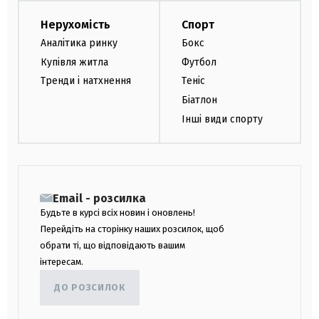
Нерухомість
Спорт
Аналітика ринку
Бокс
Купівля житла
Футбол
Тренди і натхнення
Теніс
Біатлон
Інші види спорту
Email - розсилка
Будьте в курсі всіх новин і оновлень!
Перейдіть на сторінку наших розсилок, щоб
обрати ті, що відповідають вашим
інтересам.
ДО РОЗСИЛОК