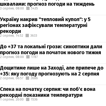
шквалами: прогноз погоди на тиждень
3 серпня,
08:00
5435
Україну накрив "тепловий купол": у 5
регіонах зафіксували температурні
рекорди
2 серпня,
14:52
3633
До +37 та локальні грози: синоптики дали
прогноз погоди на початок нового тижня
2 серпня,
08:00
1787
Дощитиме лише на Заході, але припече до
+35: яку погоду прогнозують на 2 серпня
2 серпня,
06:57
2686
Спека на початку серпня: чи поб'є вона
рекордні показники температури
1 серпня,
20:00
1536