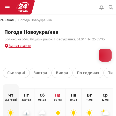
24 Канал
Погода Новоукраїнка
Погода Новоукраїнка
Волинська обл., Луцький район, Новоукраїнка, 51.04°Пн, 25.65°Сх
Змінити місто
Сьогодні
Завтра
Вчора
По годинах
Тиж
Чт
Пт
Сб
Нд
Пн
Вт
Ср
Сьогодні
Завтра
08.08
09.08
10.08
11.08
12.08