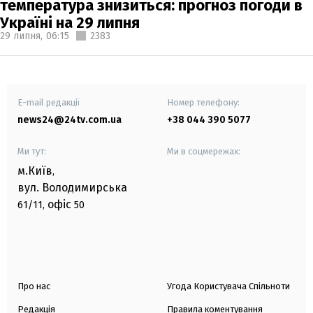
температура знизиться: прогноз погоди в
Україні на 29 липня
29 липня,
06:15
2383
E-mail редакції
Номер телефону:
news24@24tv.com.ua
+38 044 390 5077
Ми тут:
Ми в соцмережах:
м.Київ
,
вул. Володимирська
офіс
61/11,
50
Про нас
Угода Користувача Спільноти
Редакція
Правила коментування