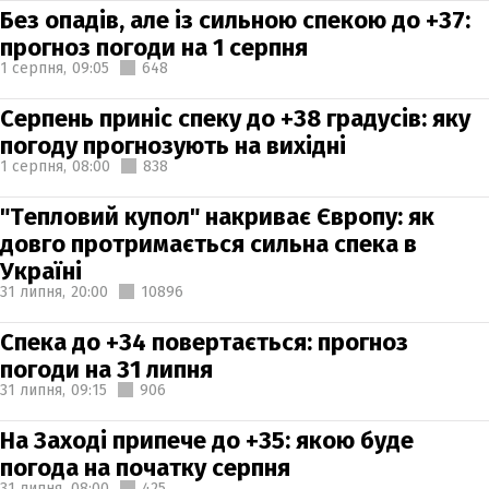
Без опадів, але із сильною спекою до +37:
прогноз погоди на 1 серпня
1 серпня,
09:05
648
Серпень приніс спеку до +38 градусів: яку
погоду прогнозують на вихідні
1 серпня,
08:00
838
"Тепловий купол" накриває Європу: як
довго протримається сильна спека в
Україні
31 липня,
20:00
10896
Спека до +34 повертається: прогноз
погоди на 31 липня
31 липня,
09:15
906
На Заході припече до +35: якою буде
погода на початку серпня
31 липня,
08:00
425