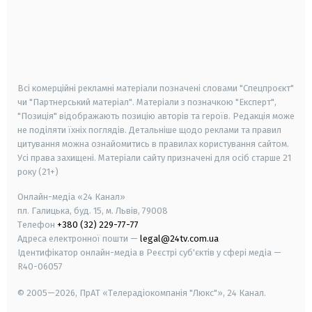
android
apple
smart tv
samsung smart tv
Всі комерційні рекламні матеріали позначені словами "Спецпроєкт"
чи "Партнерський матеріал". Матеріали з позначкою "Експерт",
"Позиція" відображають позицію авторів та героїв. Редакція може
не поділяти їхніх поглядів. Детальніше щодо реклами та правил
цитування можна ознайомитись в правилах користування сайтом.
Усі права захищені.
Матеріали сайту призначені для осіб старше
21
року (21+)
Онлайн-медіа «24 Канал»
пл. Галицька, буд. 15, м. Львів, 79008
Телефон
+380 (32) 229-77-77
Адреса електронної пошти —
legal@24tv.com.ua
Ідентифікатор онлайн-медіа в Реєстрі суб'єктів у сфері медіа —
R40-06057
© 2005—2026,
ПрАТ «Телерадіокомпанія "Люкс"», 24 Канал.