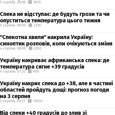
5 серпня,
20:00
3615
Спека не відступає: де будуть грози та чи
опуститься температура цього тижня
5 серпня,
08:00
1235
"Спекотна хвиля" накрила Україну:
синоптик розповів, коли очікуються зміни
4 серпня,
08:00
2302
Україну накриває африканська спека: де
температура сягне +39 градусів
4 серпня,
07:32
900
Україну накриє спека до +38, але в частині
областей пройдуть дощі: прогноз погоди
на 3 серпня
3 серпня,
09:27
10924
Від спеки +40 градусів до злив зі