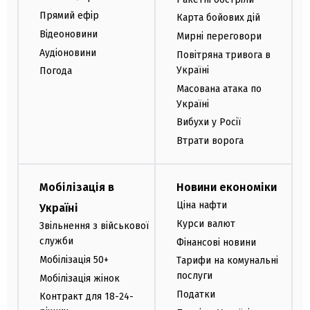
Прямий ефір
Карта бойових дій
Відеоновини
Мирні переговори
Аудіоновини
Повітряна тривога в
Україні
Погода
Масована атака по
Україні
Вибухи у Росії
Втрати ворога
Мобілізація в
Новини економіки
Ціна нафти
Україні
Курси валют
Звільнення з військової
служби
Фінансові новини
Мобілізація 50+
Тарифи на комунальні
послуги
Мобілізація жінок
Податки
Контракт для 18-24-