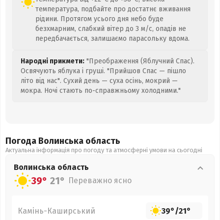
температура, подбайте про достатнє вживання
рідини. Протягом усього дня небо буде
безхмарним, слабкий вітер до 3 м/с, опадів не
передбачається, залишаємо парасольку вдома.
Народні прикмети:
"Преображення (Яблучний Спас).
Освячують яблука і груші. "Прийшов Спас — пішло
літо від нас". Сухий день — суха осінь, мокрий —
мокра. Ночі стають по-справжньому холодними."
Погода Волинська
область
Актуальна інформація про погоду та атмосферні умови на сьогодні
Волинська
область
39°
21°
Переважно ясно
Камінь-Каширський
39°
/
21°