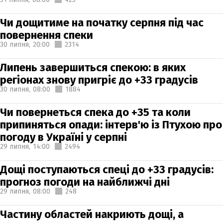
Чи дощитиме на початку серпня під час
повернення спеки
30 липня,
20:00
2314
Липень завершиться спекою: в яких
регіонах знову пригріє до +33 градусів
30 липня,
08:00
1884
Чи повернеться спека до +35 та коли
припиняться опади: інтерв'ю із Птухою про
погоду в Україні у серпні
29 липня,
14:00
2494
Дощі поступаються спеці до +33 градусів:
прогноз погоди на найближчі дні
29 липня,
08:00
248
Частину областей накриють дощі, а