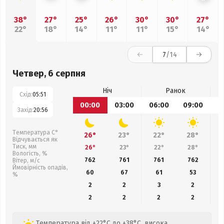
38°
27°
25°
26°
30°
30°
27°
22°
18°
14°
11°
11°
15°
14°
7
/14
Четвер, 6 серпня
Ніч
Ранок
Схід:
05:51
00:00
03:00
06:00
09:00
1
Захід:
20:56
Температура С°
26°
23°
22°
28°
Відчувається як
Тиск, мм
26°
23°
22°
28°
Вологість, %
762
761
761
762
Вітер, м/с
Ймовірність опадів,
60
67
61
53
%
2
2
3
2
2
2
2
2
Температура від +22°C до +38°C, висока