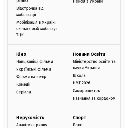
річних
Пенсія в Україні
Відстрочка від
мобілізації
Мобілізація в Україні:
скільки осіб мобілізує
ТЦК
Кіно
Новини Освіти
Найцікавіші фільми
Міністерство освіти та
науки України
Українські фільми
Школа
Фільми на вечір
НМТ 2026
Комедії
Саморозвиток
Серіали
Навчання за кордоном
Нерухомість
Спорт
Аналітика ринку
Бокс