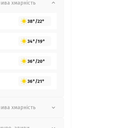
лива хмарність
38°
/
22°
34°
/
19°
36°
/
20°
36°
/
21°
лива хмарність