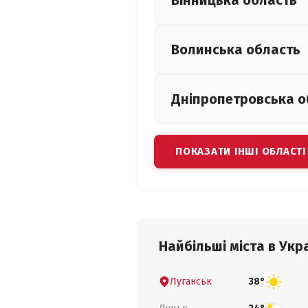
Вінницька
область
Волинська
область
Дніпропетровська
о
ПОКАЗАТИ ІНШІ ОБЛАСТІ
Найбільші міста в Укра
Луганськ
38°