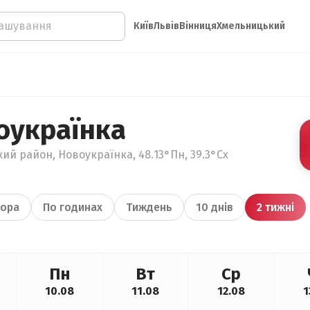
Київ
Львів
Вінниця
Хмельницький
оукраїнка
кий район, Новоукраїнка, 48.13°Пн, 39.3°Сх
ора
По годинах
Тиждень
10 днів
2 тижні
Пн
Вт
Ср
10.08
11.08
12.08
1