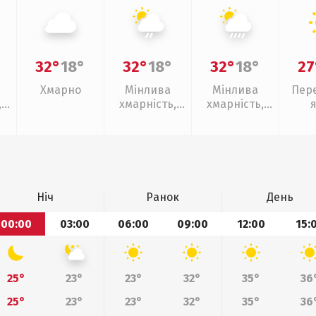
32°
18°
32°
18°
32°
18°
27
Хмарно
Мінлива
Мінлива
Пер
,
хмарність,
хмарність,
слабкий дощ
зливи
Ніч
Ранок
День
00:00
03:00
06:00
09:00
12:00
15:
25°
23°
23°
32°
35°
36
25°
23°
23°
32°
35°
36