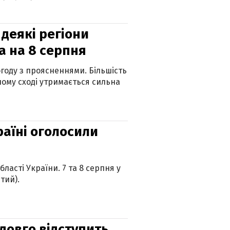
 деякі регіони
а на 8 серпня
огоду з проясненнями. Більшість
ному сході утримається сильна
країні оголосили
ласті України. 7 та 8 серпня у
тий).
адовго відступить