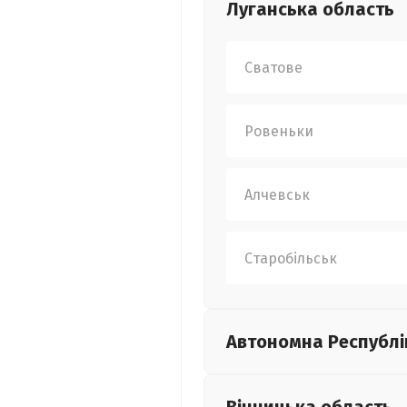
Луганська
область
Сватове
Ровеньки
Алчевськ
Старобільськ
Автономна Республі