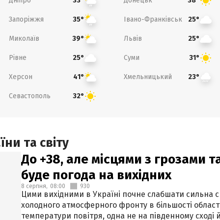
Дніпро
Донецьк
33°
38°
Запоріжжя
Івано-Франківськ
35°
25°
Миколаїв
Львів
39°
25°
Рівне
Суми
25°
31°
Херсон
Хмельницький
41°
23°
Севастополь
32°
ни та світу
До +38, але місцями з грозами 
буде погода на вихідних
8 серпня,
08:00
930
Цими вихідними в Україні почне слабшати сильна 
холодного атмосферного фронту в більшості област
температури повітря, одна не на південному сході й