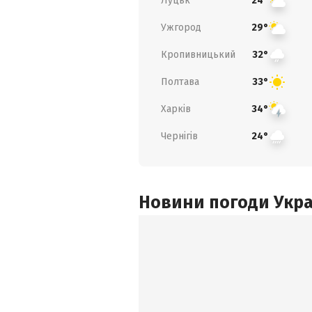
Луцьк
24°
Ужгород
29°
Кропивницький
32°
Полтава
33°
Харків
34°
Чернігів
24°
Новини погоди Украї