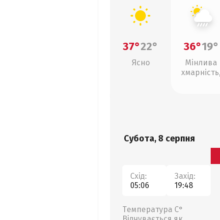
37°
22°
36°
19°
Ясно
Мінлива
хмарність
зливи
Субота, 8 серпня
Схід:
Захід:
05:06
19:48
Температура С°
Відчувається як