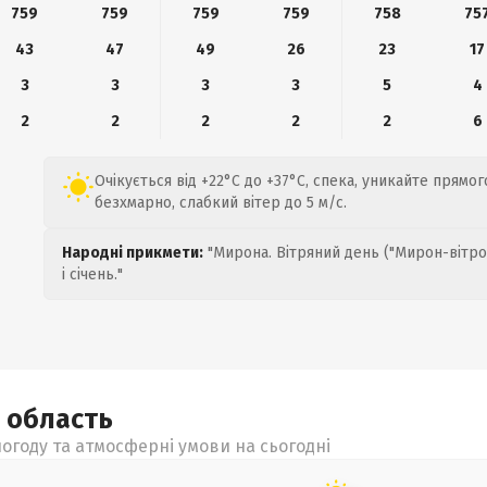
759
759
759
759
758
75
43
47
49
26
23
17
3
3
3
3
5
4
2
2
2
2
2
6
Очікується від +22°C до +37°C, спека, уникайте прямо
безхмарно, слабкий вітер до 5 м/с.
Народні прикмети:
"Мирона. Вітряний день ("Мирон-вітро
і січень."
а
область
огоду та атмосферні умови на сьогодні