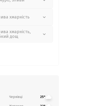
муро, зливи
лива хмарність
лива хмарність,
бкий дощ
Чернівці
25°