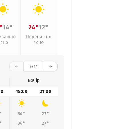
°
14°
24°
12°
еважно
Переважно
ясно
ясно
7
/14
Вечір
00
18:00
21:00
°
34°
27°
°
34°
27°