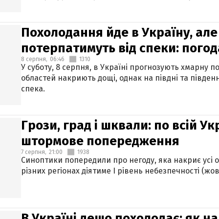
Похолодання йде в Україну, але
потерпатимуть від спеки: погод
8 серпня,
06:46
1310
У суботу, 8 серпня, в Україні прогнозують хмарну п
областей накриють дощі, однак на півдні та півден
спека.
Грози, град і шквали: по всій У
штормове попередження
7 серпня,
21:00
1938
Синоптики попередили про негоду, яка накриє усі об
різних регіонах діятиме І рівень небезпечності (жов
В Україні дещо похолодає: як н