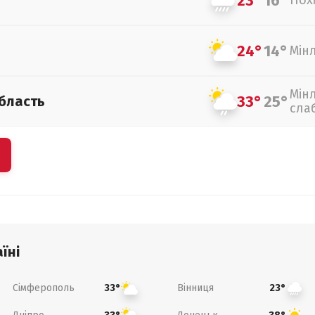
23°
16°
Пох
24°
14°
Мін
Мін
33°
25°
бласть
сла
їні
Сімферополь
Вінниця
33°
23°