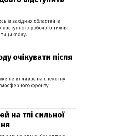
ь із західних областей із
 наступного робочого тижня
нтициклону.
оду очікувати після
айже не впливає на спекотну
атмосферного фронту
й на тлі сильної
пня