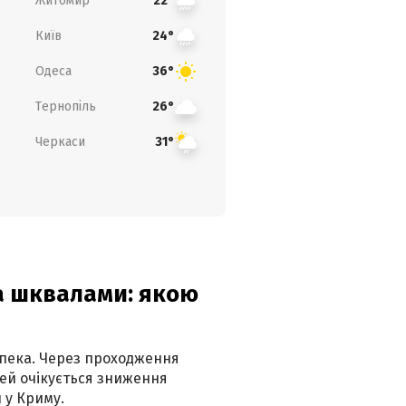
Житомир
22°
Київ
24°
Одеса
36°
Тернопіль
26°
Черкаси
31°
та шквалами: якою
спека. Через проходження
ей очікується зниження
 у Криму.