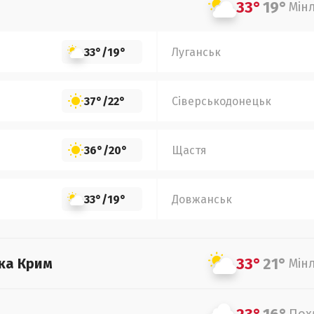
33°
19°
Мін
33°
/
19°
Луганськ
37°
/
22°
Сіверськодонецьк
36°
/
20°
Щастя
33°
/
19°
Довжанськ
33°
21°
ка Крим
Мін