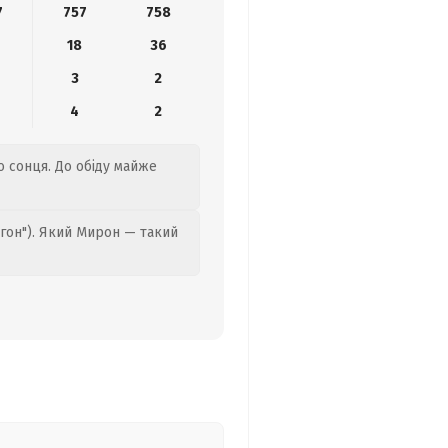
7
757
758
18
36
3
2
4
2
го сонця. До обіду майже
гон"). Який Мирон — такий