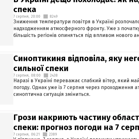
спека
7 серпня,
20:00
8249
Зниження температури повітря в Україні розпочалос
надходженням атмосферного фронту. Уже з початку
більшість регіонів опиняться під впливом нового а
Синоптикиня відповіла, яку нег
сильної спеки
7 серпня,
08:00
2438
Наразі в Україні переважає слабкий вітер, який м
погоду. Однак уже із 7 серпня через проходження 
синоптична ситуація зміниться.
Грози накриють частину областе
спеки: прогноз погоди на 7 сер
7 серпня,
06:21
2389