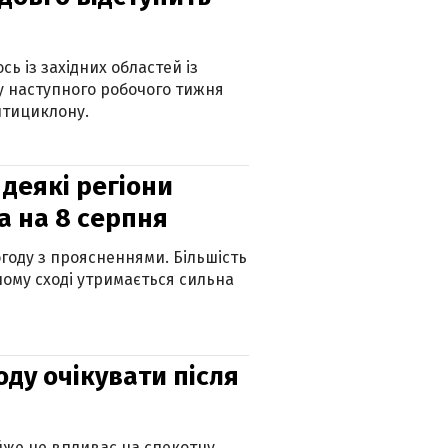
ь із західних областей із
 наступного робочого тижня
нтициклону.
 деякі регіони
а на 8 серпня
огоду з проясненнями. Більшість
ному сході утримається сильна
оду очікувати після
айже не впливає на спекотну