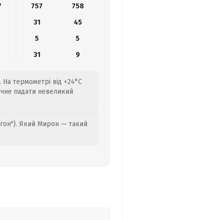
7
757
758
31
45
5
5
31
9
. На термометрі від +24°C
почне падати невеликий
гон"). Який Мирон — такий