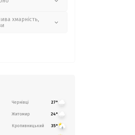
рно
лива хмарність,
зи
Чернівці
27°
Житомир
24°
Кропивницький
35°