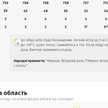
759
758
758
758
757
75
39
45
48
36
22
34
3
4
4
4
4
4
2
2
2
2
17
67
До обіду небо буде безхмарним, легкий вітер до 5 м/с
до +36°C, дуже тепло, тримайтеся в тіні. Після обіду 
дощ. Ввечері припиниться дощ.
Народні прикмети:
"Мирона. Вітряний день ("Мирон-вітро
і січень."
ка
область
огоду та атмосферні умови на сьогодні