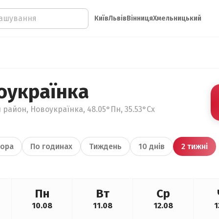
Київ
Львів
Вінниця
Хмельницький
оукраїнка
 район, Новоукраїнка, 48.05°Пн, 35.53°Сх
ора
По годинах
Тиждень
10 днів
2 тижні
Пн
Вт
Ср
10.08
11.08
12.08
1