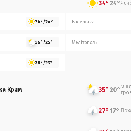
34°
24°
Ясн
34°
/
24°
Василівка
36°
/
25°
Мелітополь
38°
/
23°
Мін
35°
20°
ка Крим
гро
27°
17°
Пох