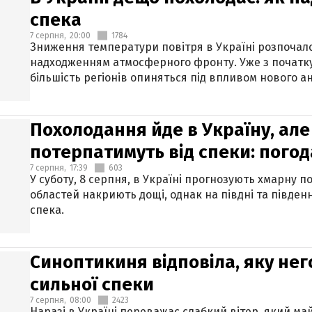
спека
7 серпня,
20:00
1784
Зниження температури повітря в Україні розпочалос
надходженням атмосферного фронту. Уже з початку
більшість регіонів опиняться під впливом нового а
Похолодання йде в Україну, але
потерпатимуть від спеки: погод
7 серпня,
17:39
603
У суботу, 8 серпня, в Україні прогнозують хмарну п
областей накриють дощі, однак на півдні та півден
спека.
Синоптикиня відповіла, яку нег
сильної спеки
7 серпня,
08:00
2423
Наразі в Україні переважає слабкий вітер, який м