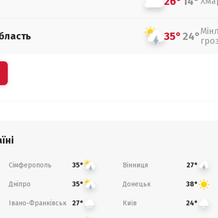
26°
14°
Хма
Мін
35°
24°
бласть
гро
їні
Сімферополь
Вінниця
35°
27°
Дніпро
Донецьк
35°
38°
Івано-Франківськ
Київ
27°
24°