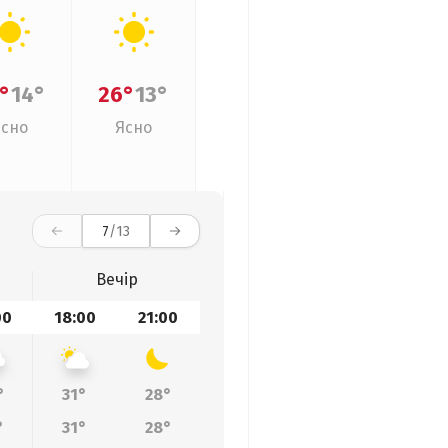
°
14°
26°
13°
Ясно
Ясно
7
/13
Вечір
00
18:00
21:00
°
31°
28°
°
31°
28°