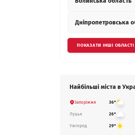
Волинська
область
Дніпропетровська
о
ПОКАЗАТИ ІНШІ ОБЛАСТІ
Найбільші міста в Укра
Запоріжжя
36°
Луцьк
26°
Ужгород
29°