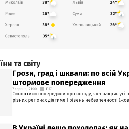
Миколаїв
Львів
38°
24°
Рівне
Суми
26°
32°
Херсон
Хмельницький
38°
26°
Севастополь
35°
ни та світу
Грози, град і шквали: по всій У
штормове попередження
7 серпня,
21:00
1317
Синоптики попередили про негоду, яка накриє усі об
різних регіонах діятиме І рівень небезпечності (жов
В Україні дещо похолодає: як н