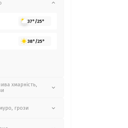
о
37°
/
25°
38°
/
25°
лива хмарність,
зи
муро, грози