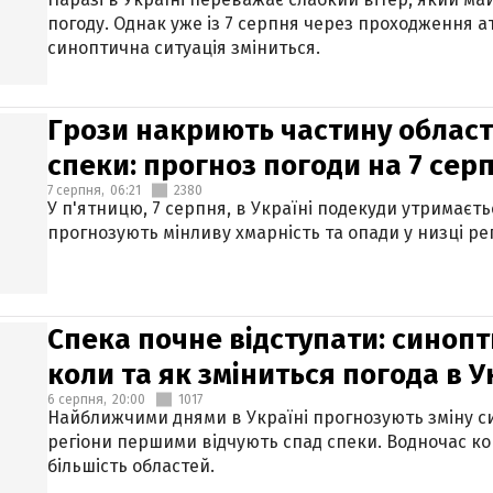
погоду. Однак уже із 7 серпня через проходження 
синоптична ситуація зміниться.
Грози накриють частину областе
спеки: прогноз погоди на 7 сер
7 серпня,
06:21
2380
У п'ятницю, 7 серпня, в Україні подекуди утримаєт
прогнозують мінливу хмарність та опади у низці рег
Спека почне відступати: синопт
коли та як зміниться погода в У
6 серпня,
20:00
1017
Найближчими днями в Україні прогнозують зміну син
регіони першими відчують спад спеки. Водночас к
більшість областей.