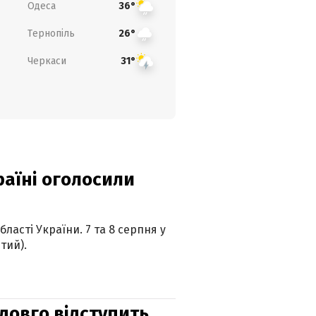
Одеса
36°
Тернопіль
26°
Черкаси
31°
країні оголосили
ласті України. 7 та 8 серпня у
тий).
адовго відступить