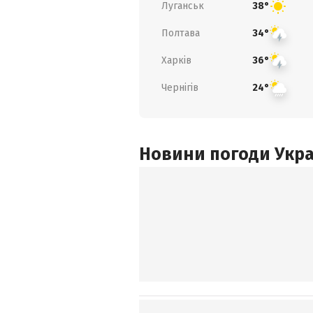
Луганськ
38°
Полтава
34°
Харків
36°
Чернігів
24°
Новини погоди Украї