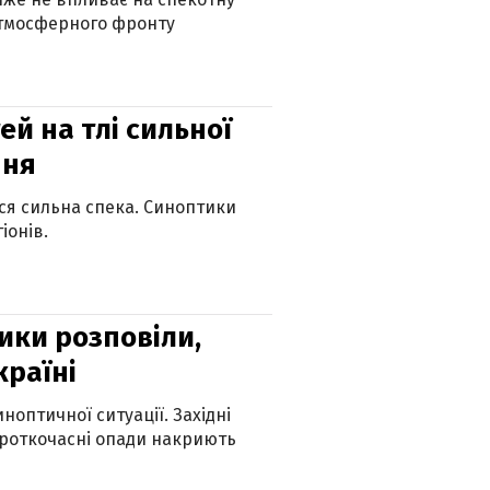
атмосферного фронту
й на тлі сильної
пня
ься сильна спека. Синоптики
іонів.
ики розповіли,
країні
оптичної ситуації. Західні
ороткочасні опади накриють