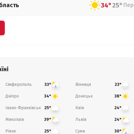
34°
25°
бласть
Пер
їні
Сімферополь
Вінниця
33°
23°
Дніпро
Донецьк
34°
38°
Івано-Франківськ
Київ
25°
24°
Миколаїв
Львів
39°
24°
Рівне
Суми
25°
30°