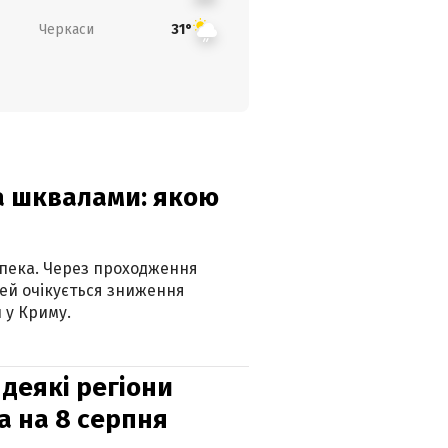
Черкаси
31°
та шквалами: якою
спека. Через проходження
ей очікується зниження
 у Криму.
 деякі регіони
а на 8 серпня