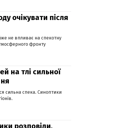
оду очікувати після
айже не впливає на спекотну
атмосферного фронту
й на тлі сильної
пня
ься сильна спека. Синоптики
іонів.
ики розповіли,