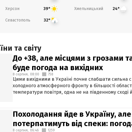
Херсон
Хмельницький
39°
24°
Севастополь
32°
ни та світу
До +38, але місцями з грозами 
буде погода на вихідних
8 серпня,
08:00
758
Цими вихідними в Україні почне слабшати сильна 
холодного атмосферного фронту в більшості област
температури повітря, одна не на південному сході й
Похолодання йде в Україну, але
потерпатимуть від спеки: погод
8 серпня,
06:46
1259