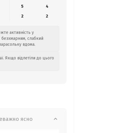
5
4
2
2
ежте активність у
е безхмарним, слабкий
 парасольку вдома.
аї. Якщо відлетіли до цього
еважно ясно