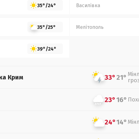
35°
/
24°
Василівка
35°
/
25°
Мелітополь
39°
/
24°
Мін
33°
21°
ка Крим
гро
23°
16°
Пох
24°
14°
Мін