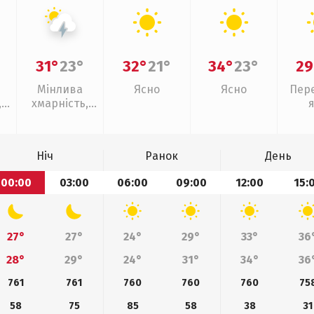
31°
23°
32°
21°
34°
23°
29
Мінлива
Ясно
Ясно
Пер
,
хмарність,
ощ
грози
Ніч
Ранок
День
00:00
03:00
06:00
09:00
12:00
15:
27°
27°
24°
29°
33°
36
28°
29°
24°
31°
34°
36
761
761
760
760
760
75
58
75
85
58
38
31