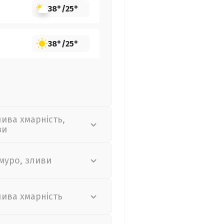
38°
/
25°
38°
/
25°
лива хмарність,
зи
муро, зливи
лива хмарність