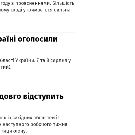
огоду з проясненнями. Більшість
ному сході утримається сильна
країні оголосили
ласті України. 7 та 8 серпня у
тий).
адовго відступить
ь із західних областей із
 наступного робочого тижня
нтициклону.