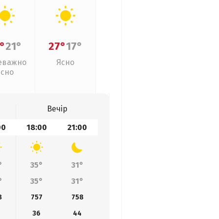
°
21°
27°
17°
еважно
Ясно
ясно
Вечір
00
18:00
21:00
°
35°
31°
°
35°
31°
8
757
758
36
44