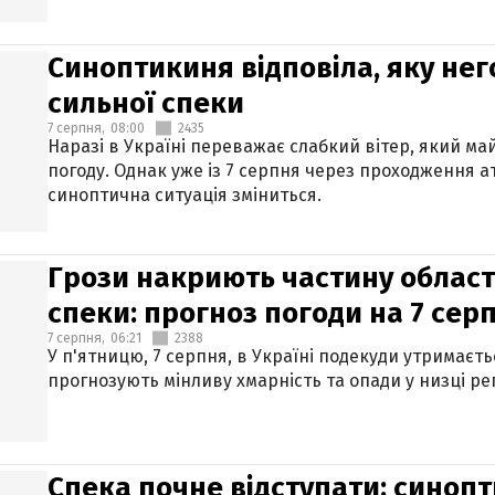
Синоптикиня відповіла, яку нег
сильної спеки
7 серпня,
08:00
2435
Наразі в Україні переважає слабкий вітер, який м
погоду. Однак уже із 7 серпня через проходження 
синоптична ситуація зміниться.
Грози накриють частину областе
спеки: прогноз погоди на 7 сер
7 серпня,
06:21
2388
У п'ятницю, 7 серпня, в Україні подекуди утримаєт
прогнозують мінливу хмарність та опади у низці рег
Спека почне відступати: синопт