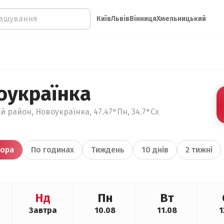
Київ
Львів
Вінниця
Хмельницький
оукраїнка
й район, Новоукраїнка, 47.47°Пн, 34.7°Сх
ора
По годинах
Тиждень
10 днів
2 тижні
Нд
Пн
Вт
Завтра
10.08
11.08
1