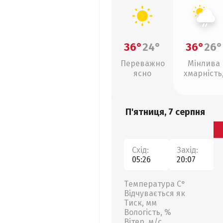
36°
24°
36°
26°
Переважно
Мінлива
ясно
хмарність
слабкий д
П'ятниця, 7 серпня
Схід:
Захід:
05:26
20:07
Температура С°
Відчувається як
Тиск, мм
Вологість, %
Вітер, м/с