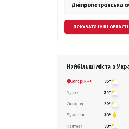
Дніпропетровська
о
ПОКАЗАТИ ІНШІ ОБЛАСТІ
Найбільші міста в Укра
Запоріжжя
35°
Луцьк
24°
Ужгород
29°
Луганськ
38°
Полтава
33°