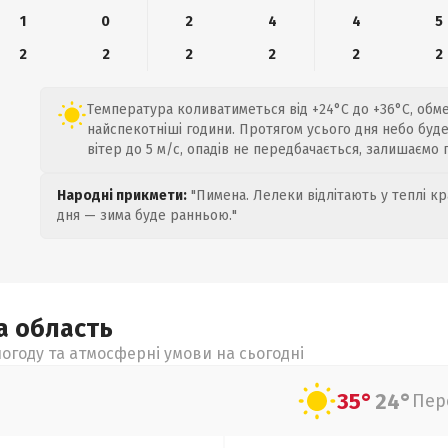
1
0
2
4
4
5
2
2
2
2
2
2
Температура коливатиметься від +24°C до +36°C, обм
найспекотніші години. Протягом усього дня небо буд
вітер до 5 м/с, опадів не передбачається, залишаємо
Народні прикмети:
"Пимена. Лелеки відлітають у теплі кр
дня — зима буде ранньою."
ка
область
огоду та атмосферні умови на сьогодні
35°
24°
Пер