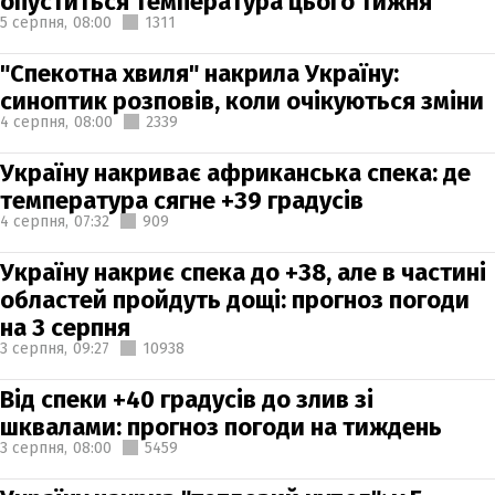
опуститься температура цього тижня
5 серпня,
08:00
1311
"Спекотна хвиля" накрила Україну:
синоптик розповів, коли очікуються зміни
4 серпня,
08:00
2339
Україну накриває африканська спека: де
температура сягне +39 градусів
4 серпня,
07:32
909
Україну накриє спека до +38, але в частині
областей пройдуть дощі: прогноз погоди
на 3 серпня
3 серпня,
09:27
10938
Від спеки +40 градусів до злив зі
шквалами: прогноз погоди на тиждень
3 серпня,
08:00
5459