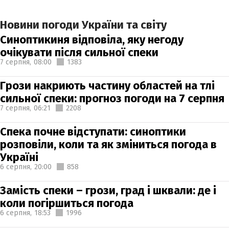
Новини погоди України та світу
Синоптикиня відповіла, яку негоду
очікувати після сильної спеки
7 серпня,
08:00
1383
Грози накриють частину областей на тлі
сильної спеки: прогноз погоди на 7 серпня
7 серпня,
06:21
2208
Спека почне відступати: синоптики
розповіли, коли та як зміниться погода в
Україні
6 серпня,
20:00
858
Замість спеки – грози, град і шквали: де і
коли погіршиться погода
6 серпня,
18:53
1996