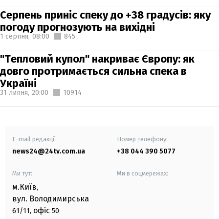
Серпень приніс спеку до +38 градусів: яку
погоду прогнозують на вихідні
1 серпня,
08:00
845
"Тепловий купол" накриває Європу: як
довго протримається сильна спека в
Україні
31 липня,
20:00
10914
E-mail редакції
Номер телефону:
news24@24tv.com.ua
+38 044 390 5077
Ми тут:
Ми в соцмережах:
м.Київ
,
вул. Володимирська
офіс
61/11,
50