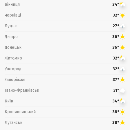
Вінниця
34°
Чернівці
32°
Луцьк
27°
Дніпро
36°
Донецьк
36°
Житомир
32°
Ужгород
32°
Запоріжжя
37°
Івано-Франківськ
31°
Київ
34°
Кропивницький
38°
Луганськ
38°