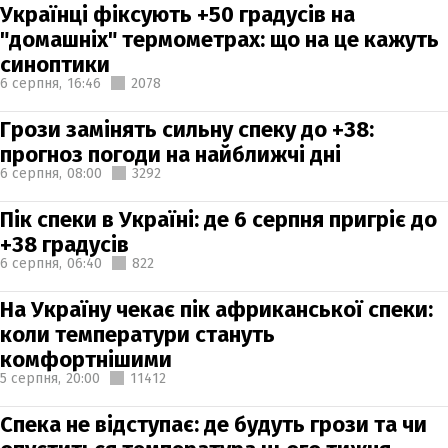
Українці фіксують +50 градусів на
"домашніх" термометрах: що на це кажуть
синоптики
6 серпня,
16:46
2078
Грози замінять сильну спеку до +38:
прогноз погоди на найближчі дні
6 серпня,
08:00
3292
Пік спеки в Україні: де 6 серпня пригріє до
+38 градусів
6 серпня,
06:40
822
На Україну чекає пік африканської спеки:
коли температури стануть
комфортнішими
5 серпня,
20:00
11412
Спека не відступає: де будуть грози та чи