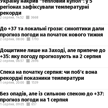
Україну накрив "тепловий купол": у 5
регіонах зафіксували температурні
рекорди
2 серпня,
14:52
3668
До +37 та локальні грози: синоптики дали
прогноз погоди на початок нового тижня
2 серпня,
08:00
1793
Дощитиме лише на Заході, але припече до
+35: яку погоду прогнозують на 2 серпня
2 серпня,
06:57
2696
Спека на початку серпня: чи поб'є вона
рекордні показники температури
1 серпня,
20:00
1539
Без опадів, але із сильною спекою до +37:
прогноз погоди на 1 серпня
1 серпня,
09:05
657