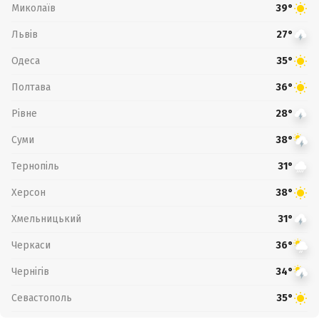
Миколаїв
39°
Львів
27°
Одеса
35°
Полтава
36°
Рівне
28°
Суми
38°
Тернопіль
31°
Херсон
38°
Хмельницький
31°
Черкаси
36°
Чернігів
34°
Севастополь
35°