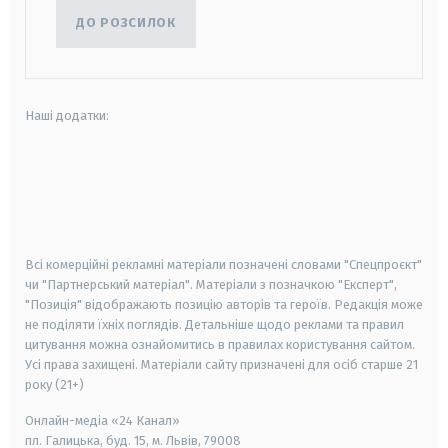
ДО РОЗСИЛОК
Наші додатки:
android
apple
smart tv
samsung smart tv
Всі комерційні рекламні матеріали позначені словами "Спецпроєкт"
чи "Партнерський матеріал". Матеріали з позначкою "Експерт",
"Позиція" відображають позицію авторів та героїв. Редакція може
не поділяти їхніх поглядів. Детальніше щодо реклами та правил
цитування можна ознайомитись в правилах користування сайтом.
Усі права захищені.
Матеріали сайту призначені для осіб старше
21
року (21+)
Онлайн-медіа «24 Канал»
пл. Галицька, буд. 15, м. Львів, 79008