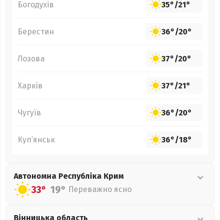
Богодухів
35°
/
21°
Берестин
36°
/
20°
Лозова
37°
/
20°
Харків
37°
/
21°
Чугуїв
36°
/
20°
Куп’янськ
36°
/
18°
Автономна Республіка Крим
33°
19°
Переважно ясно
Вінницька
область