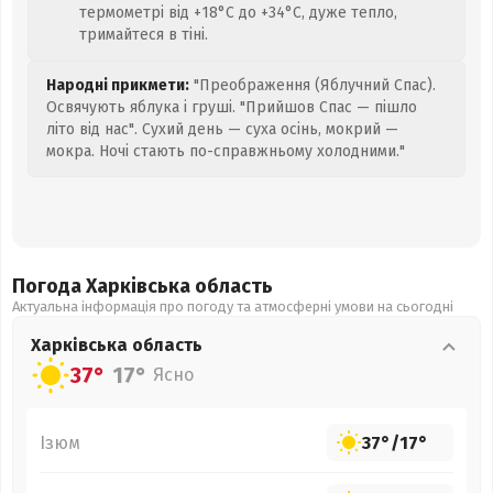
термометрі від +18°C до +34°C, дуже тепло,
тримайтеся в тіні.
Народні прикмети:
"Преображення (Яблучний Спас).
Освячують яблука і груші. "Прийшов Спас — пішло
літо від нас". Сухий день — суха осінь, мокрий —
мокра. Ночі стають по-справжньому холодними."
Погода Харківська
область
Актуальна інформація про погоду та атмосферні умови на сьогодні
Харківська
область
37°
17°
Ясно
Ізюм
37°
/
17°