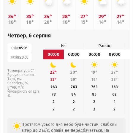
34°
35°
34°
28°
27°
29°
27°
18°
18°
20°
18°
15°
14°
14°
Четвер, 6 серпня
Ніч
Ранок
Схід:
05:05
00:00
03:00
06:00
09:00
1
Захід:
20:05
Температура С°
22°
20°
19°
27°
Відчувається як
Тиск, мм
22°
20°
19°
28°
Вологість, %
763
763
763
763
Вітер, м/с
Ймовірність опадів,
73
84
85
62
%
2
2
2
1
2
2
2
2
Протягом усього дня небо буде чистим, слабкий
вітер до 2 м/с, опадів не передбачається. На