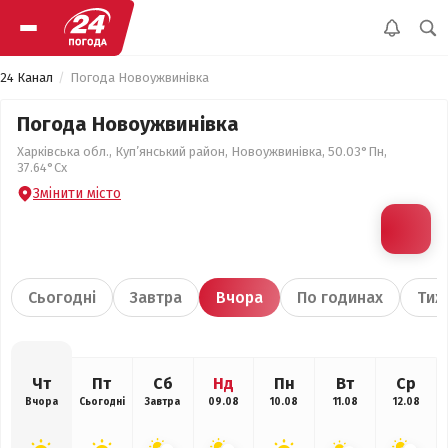
24 Канал
Погода Новоужвинівка
Погода Новоужвинівка
Харківська обл., Куп’янський район, Новоужвинівка, 50.03°Пн,
37.64°Сх
Змінити місто
Сьогодні
Завтра
Вчора
По годинах
Тиж
Чт
Пт
Сб
Нд
Пн
Вт
Ср
Вчора
Сьогодні
Завтра
09.08
10.08
11.08
12.08