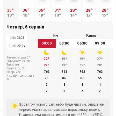
35°
36°
36°
31°
28°
29°
28°
18°
18°
19°
18°
14°
12°
15°
Четвер, 6 серпня
Ніч
Ранок
Схід:
05:05
00:00
03:00
06:00
09:00
1
Захід:
20:04
Температура С°
22°
19°
19°
27°
Відчувається як
Тиск, мм
22°
19°
19°
28°
Вологість, %
763
763
763
763
Вітер, м/с
Ймовірність опадів,
75
86
86
55
%
2
1
1
1
2
2
2
2
Протягом усього дня небо буде чистим, опадів не
передбачається, залишаємо парасольку вдома.
Температура коливатиметься від +18°C до +35°C,