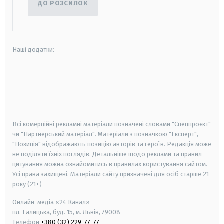
ДО РОЗСИЛОК
Наші додатки:
android
apple
smart tv
samsung smart tv
Всі комерційні рекламні матеріали позначені словами "Спецпроєкт"
чи "Партнерський матеріал". Матеріали з позначкою "Експерт",
"Позиція" відображають позицію авторів та героїв. Редакція може
не поділяти їхніх поглядів. Детальніше щодо реклами та правил
цитування можна ознайомитись в правилах користування сайтом.
Усі права захищені.
Матеріали сайту призначені для осіб старше
21
року (21+)
Онлайн-медіа «24 Канал»
пл. Галицька, буд. 15, м. Львів, 79008
Телефон
+380 (32) 229-77-77