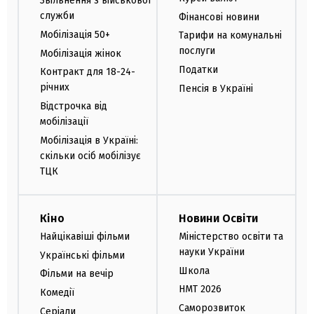
Звільнення з військової
служби
Фінансові новини
Мобілізація 50+
Тарифи на комунальні
послуги
Мобілізація жінок
Податки
Контракт для 18-24-
річних
Пенсія в Україні
Відстрочка від
мобілізації
Мобілізація в Україні:
скільки осіб мобілізує
ТЦК
Кіно
Новини Освіти
Найцікавіші фільми
Міністерство освіти та
науки України
Українські фільми
Школа
Фільми на вечір
НМТ 2026
Комедії
Саморозвиток
Серіали