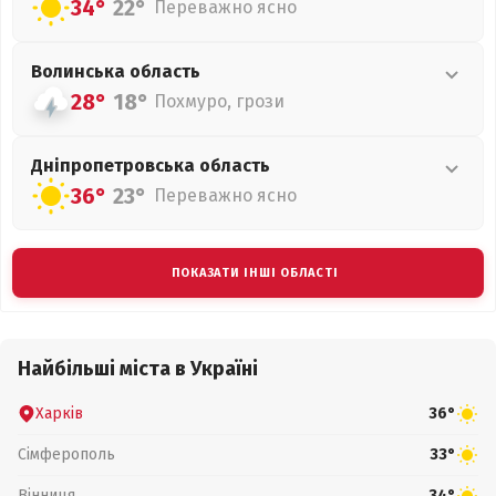
34°
22°
Переважно ясно
Волинська
область
28°
18°
Похмуро, грози
Дніпропетровська
область
36°
23°
Переважно ясно
ПОКАЗАТИ ІНШІ ОБЛАСТІ
Найбільші міста в Україні
Харків
36°
Сімферополь
33°
Вінниця
34°