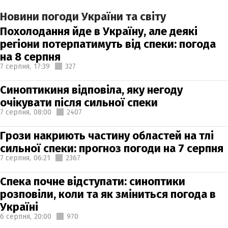
Новини погоди України та світу
Похолодання йде в Україну, але деякі
регіони потерпатимуть від спеки: погода
на 8 серпня
7 серпня,
17:39
327
Синоптикиня відповіла, яку негоду
очікувати після сильної спеки
7 серпня,
08:00
2407
Грози накриють частину областей на тлі
сильної спеки: прогноз погоди на 7 серпня
7 серпня,
06:21
2367
Спека почне відступати: синоптики
розповіли, коли та як зміниться погода в
Україні
6 серпня,
20:00
970