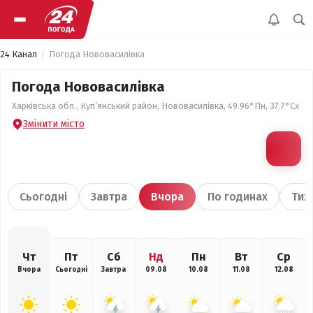
24 Канал
Погода Нововасилівка
Погода Нововасилівка
Харківська обл., Куп’янський район, Нововасилівка, 49.96°Пн, 37.7°Сх
Змінити місто
Сьогодні
Завтра
Вчора
По годинах
Тиж
Чт
Пт
Сб
Нд
Пн
Вт
Ср
Вчора
Сьогодні
Завтра
09.08
10.08
11.08
12.08