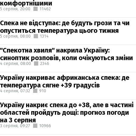
комфортнішими
5 серпня,
20:00
11462
Спека не відступає: де будуть грози та чи
опуститься температура цього тижня
5 серпня,
08:00
1314
"Спекотна хвиля" накрила Україну:
синоптик розповів, коли очікуються зміни
4 серпня,
08:00
2346
Україну накриває африканська спека: де
температура сягне +39 градусів
4 серпня,
07:32
910
Україну накриє спека до +38, але в частині
областей пройдуть дощі: прогноз погоди
на 3 серпня
3 серпня,
09:27
10966