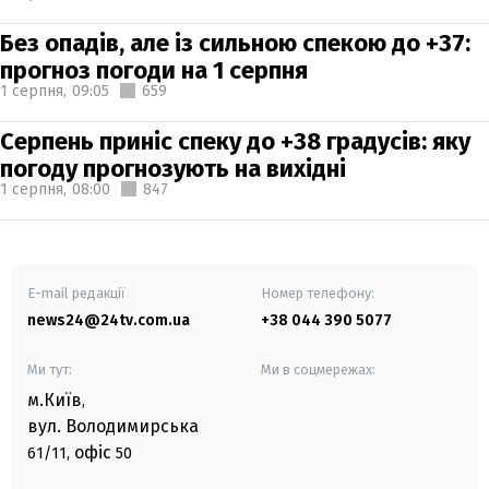
Без опадів, але із сильною спекою до +37:
прогноз погоди на 1 серпня
1 серпня,
09:05
659
Серпень приніс спеку до +38 градусів: яку
погоду прогнозують на вихідні
1 серпня,
08:00
847
E-mail редакції
Номер телефону:
news24@24tv.com.ua
+38 044 390 5077
Ми тут:
Ми в соцмережах:
м.Київ
,
вул. Володимирська
офіс
61/11,
50