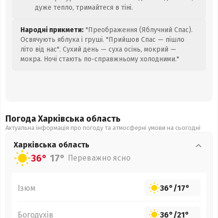
дуже тепло, тримайтеся в тіні.
Народні прикмети:
"Преображення (Яблучний Спас).
Освячують яблука і груші. "Прийшов Спас — пішло
літо від нас". Сухий день — суха осінь, мокрий —
мокра. Ночі стають по-справжньому холодними."
Погода Харківська
область
Актуальна інформація про погоду та атмосферні умови на сьогодні
Харківська
область
36°
17°
Переважно ясно
Ізюм
36°
/
17°
Богодухів
36°
/
21°