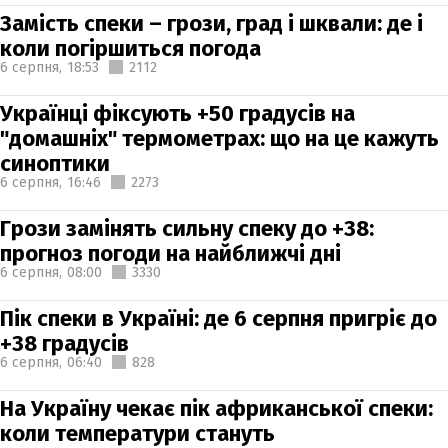
Замість спеки – грози, град і шквали: де і
коли погіршиться погода
6 серпня,
18:53
2112
Українці фіксують +50 градусів на
"домашніх" термометрах: що на це кажуть
синоптики
6 серпня,
16:46
2273
Грози замінять сильну спеку до +38:
прогноз погоди на найближчі дні
6 серпня,
08:00
3330
Пік спеки в Україні: де 6 серпня пригріє до
+38 градусів
6 серпня,
06:40
828
На Україну чекає пік африканської спеки:
коли температури стануть