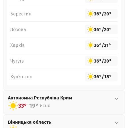
Берестин
36°
/
20°
Лозова
36°
/
20°
Харків
36°
/
21°
Чугуїв
36°
/
20°
Куп’янськ
36°
/
18°
Автономна Республіка Крим
33°
19°
Ясно
Вінницька
область