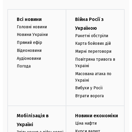
Всі новини
Війна Росії з
Головні новини
Україною
Новини України
Ракетні обстріли
Прямий ефір
Карта бойових дій
Відеоновини
Мирні переговори
Аудіоновини
Повітряна тривога в
Україні
Погода
Масована атака по
Україні
Вибухи у Росії
Втрати ворога
Мобілізація в
Новини економіки
Ціна нафти
Україні
Курси валют