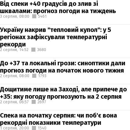
Від спеки +40 градусів до злив зі
шквалами: прогноз погоди на тиждень
3 серпня,
08:00
5461
Україну накрив "тепловий купол": у 5
регіонах зафіксували температурні
рекорди
2 серпня,
14:52
3680
До +37 та локальні грози: синоптики дали
прогноз погоди на початок нового тижня
2 серпня,
08:00
1793
Дощитиме лише на Заході, але припече до
+35: яку погоду прогнозують на 2 серпня
2 серпня,
06:57
2697
Спека на початку серпня: чи поб'є вона
рекордні показники температури
1 серпня,
20:00
1540