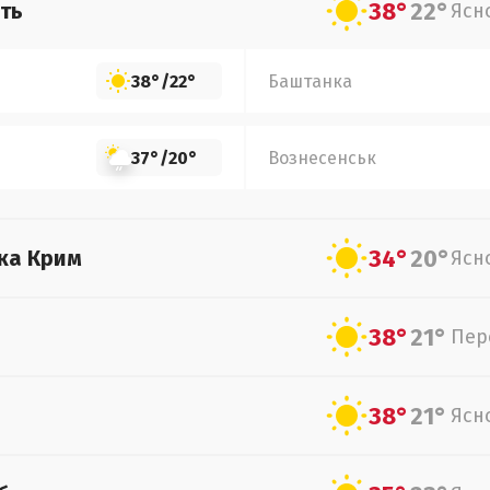
38°
22°
ть
Ясн
38°
/
22°
Баштанка
37°
/
20°
Вознесенськ
34°
20°
ка Крим
Ясн
38°
21°
Пер
38°
21°
Ясн