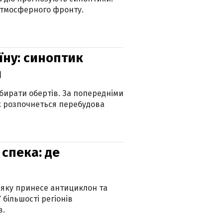
атмосферного фронту.
їну: синоптик
и
бирати обертів. За попередніми
х розпочнеться перебудова
спека: де
 яку принесе антициклон та
 більшості регіонів
в.