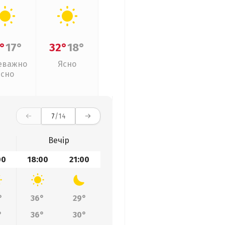
°
17°
32°
18°
еважно
Ясно
ясно
7
/14
Вечір
00
18:00
21:00
°
36°
29°
°
36°
30°