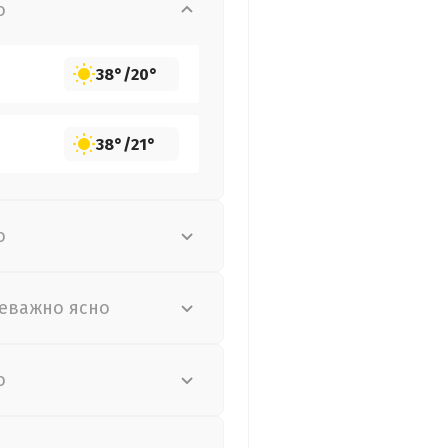
о
38°
/
20°
38°
/
21°
о
еважно ясно
о