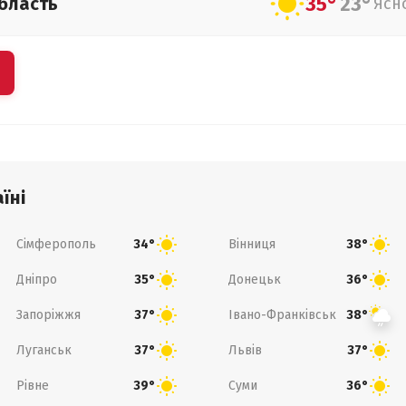
35°
23°
бласть
Ясн
їні
Сімферополь
Вінниця
34°
38°
Дніпро
Донецьк
35°
36°
Запоріжжя
Івано-Франківськ
37°
38°
Луганськ
Львів
37°
37°
Рівне
Суми
39°
36°