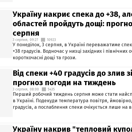
Україну накриє спека до +38, ал
областей пройдуть дощі: прогно
серпня
3 серпня,
09:27
10923
У понеділок, 3 серпня, в Україні переважатиме спе
+38 градусів. Водночас у низці західних і північних
короткочасні дощі та грози.
Від спеки +40 градусів до злив 
прогноз погоди на тиждень
3 серпня,
08:00
5435
Перший робочий тиждень серпня може стати найсп
в Україні. Подекуди температура повітря, ймовірно,
градусів, а послаблення спеки очікується лише на в
Україну накрив "тепловий купол"