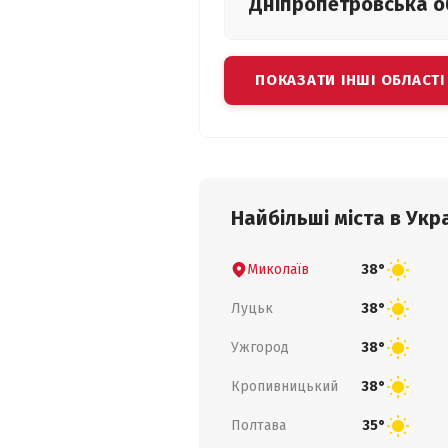
Дніпропетровська
о
ПОКАЗАТИ ІНШІ ОБЛАСТІ
Найбільші міста в Укра
Миколаїв
38°
Луцьк
38°
Ужгород
38°
Кропивницький
38°
Полтава
35°