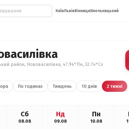
Київ
Львів
Вінниця
Хмельницький
овасилівка
кий район, Нововасилівка, 47.94°Пн, 32.74°Сх
ора
По годинах
Тиждень
10 днів
2 тижні
Сб
Нд
Пн
08.08
09.08
10.08
1