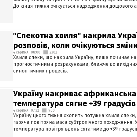
До кінця тижня очікується надходження дощового 
"Спекотна хвиля" накрила Укра
розповів, коли очікуються змін
4 серпня,
08:00
2302
Хвиля спеки, що накрила Україну, лише починає на
прогностичними розрахунками, ближче до вихідни
синоптичних процесів.
Україну накриває африканська 
температура сягне +39 градусів
4 серпня,
07:32
900
Україну цього тижня охопить потужна хвиля спеки,
гаряча повітряна маса субтропічного походження. У
температура повітря вдень сягатиме до +39 градусі