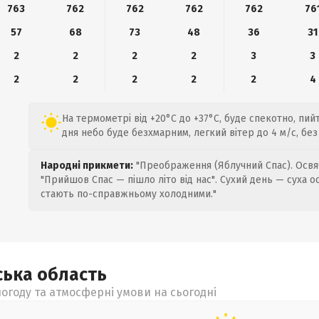
763
762
762
762
762
76
57
68
73
48
36
31
2
2
2
2
3
3
2
2
2
2
2
4
На термометрі від +20°C до +37°C, буде спекотно, пи
дня небо буде безхмарним, легкий вітер до 4 м/с, без 
Народні прикмети:
"Преображення (Яблучний Спас). Освяч
"Прийшов Спас — пішло літо від нас". Сухий день — суха о
стають по-справжньому холодними."
ська
область
огоду та атмосферні умови на сьогодні