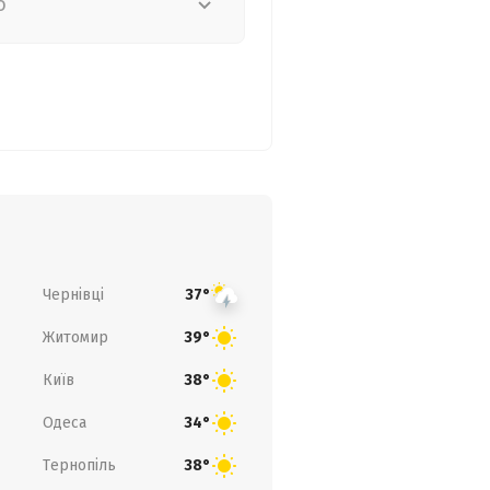
о
Чернівці
37°
Житомир
39°
Київ
38°
Одеса
34°
Тернопіль
38°