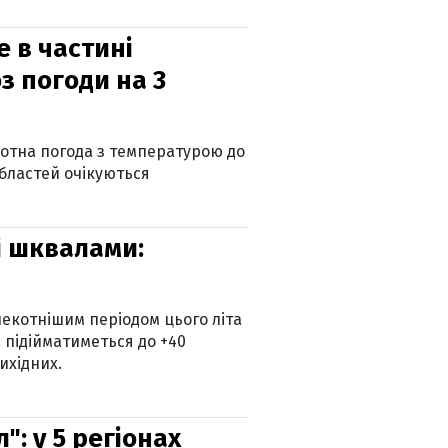
е в частині
з погоди на 3
котна погода з температурою до
 областей очікуються
зі шквалами:
екотнішим періодом цього літа
 підійматиметься до +40
ихідних.
: у 5 регіонах