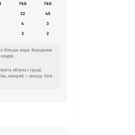
1
760
760
32
45
4
3
2
2
йте більше води. Впродовж
опадів.
ують яблука і груші.
сінь, мокрий — мокра. Ночі