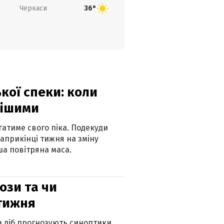
Черкаси
36°
кої спеки: коли
нішими
атиме свого піка. Подекуди
наприкінці тижня на зміну
а повітряна маса.
рози та чи
 тижня
ка діб прогнозують синоптики.