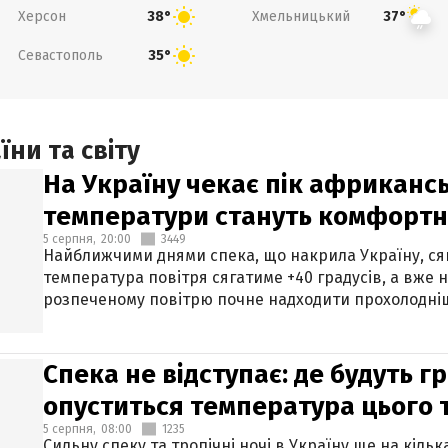
Херсон
Хмельницький
38°
37°
Севастополь
35°
ни та світу
На Україну чекає пік африкансь
температури стануть комфорт
5 серпня,
20:00
3449
Найближчими днями спека, що накрила Україну, сяг
температура повітря сягатиме +40 градусів, а вже 
розпеченому повітрю почне надходити прохолодніш
Спека не відступає: де будуть г
опуститься температура цього
5 серпня,
08:00
1235
Сильну спеку та тропічні ночі в Україну ще на кіль