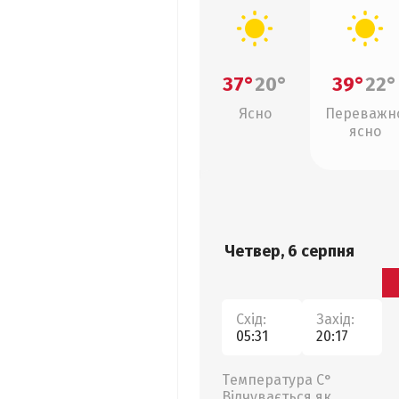
37°
20°
39°
22°
Ясно
Переважн
ясно
Четвер, 6 серпня
Схід:
Захід:
05:31
20:17
Температура С°
Відчувається як