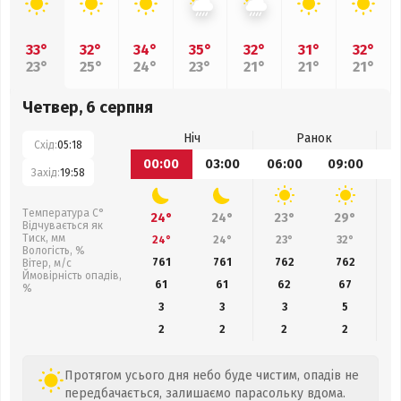
33°
32°
34°
35°
32°
31°
32°
23°
25°
24°
23°
21°
21°
21°
Четвер, 6 серпня
Ніч
Ранок
Схід:
05:18
00:00
03:00
06:00
09:00
1
Захід:
19:58
Температура С°
24°
24°
23°
29°
Відчувається як
Тиск, мм
24°
24°
23°
32°
Вологість, %
761
761
762
762
Вітер, м/с
Ймовірність опадів,
61
61
62
67
%
3
3
3
5
2
2
2
2
Протягом усього дня небо буде чистим, опадів не
передбачається, залишаємо парасольку вдома.