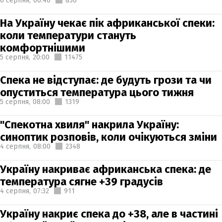
6 серпня,
06:40
830
На Україну чекає пік африканської спеки:
коли температури стануть
комфортнішими
5 серпня,
20:00
11475
Спека не відступає: де будуть грози та чи
опуститься температура цього тижня
5 серпня,
08:00
1319
"Спекотна хвиля" накрила Україну:
синоптик розповів, коли очікуються зміни
4 серпня,
08:00
2348
Україну накриває африканська спека: де
температура сягне +39 градусів
4 серпня,
07:32
911
Україну накриє спека до +38, але в частині