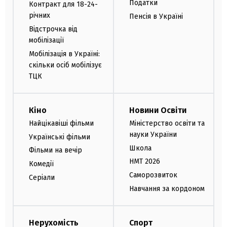
Податки
Контракт для 18-24-
річних
Пенсія в Україні
Відстрочка від
мобілізації
Мобілізація в Україні:
скільки осіб мобілізує
ТЦК
Кіно
Новини Освіти
Найцікавіші фільми
Міністерство освіти та
науки України
Українські фільми
Школа
Фільми на вечір
НМТ 2026
Комедії
Саморозвиток
Серіали
Навчання за кордоном
Нерухомість
Спорт