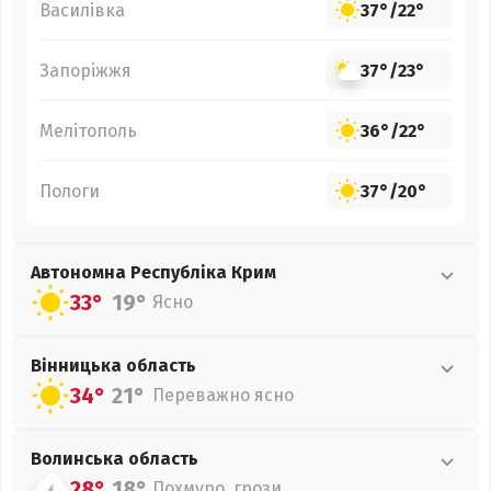
Василівка
37°
/
22°
Запоріжжя
37°
/
23°
Мелітополь
36°
/
22°
Пологи
37°
/
20°
Автономна Республіка Крим
33°
19°
Ясно
Вінницька
область
34°
21°
Переважно ясно
Волинська
область
28°
18°
Похмуро, грози