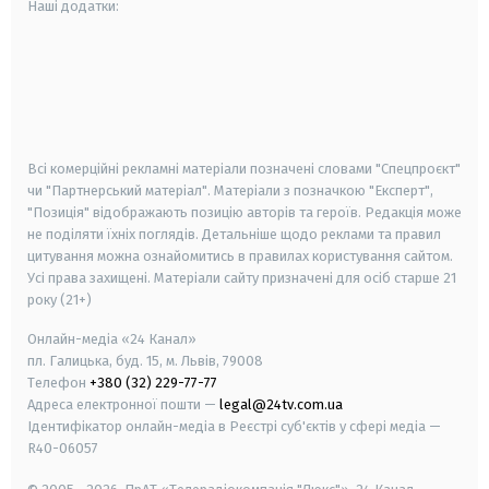
Наші додатки:
android
apple
smart tv
samsung smart tv
Всі комерційні рекламні матеріали позначені словами "Спецпроєкт"
чи "Партнерський матеріал". Матеріали з позначкою "Експерт",
"Позиція" відображають позицію авторів та героїв. Редакція може
не поділяти їхніх поглядів. Детальніше щодо реклами та правил
цитування можна ознайомитись в правилах користування сайтом.
Усі права захищені.
Матеріали сайту призначені для осіб старше
21
року (21+)
Онлайн-медіа «24 Канал»
пл. Галицька, буд. 15, м. Львів, 79008
Телефон
+380 (32) 229-77-77
Адреса електронної пошти —
legal@24tv.com.ua
Ідентифікатор онлайн-медіа в Реєстрі суб'єктів у сфері медіа —
R40-06057