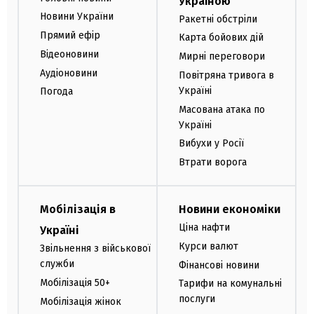
Україною
Новини України
Ракетні обстріли
Прямий ефір
Карта бойових дій
Відеоновини
Мирні переговори
Аудіоновини
Повітряна тривога в
Україні
Погода
Масована атака по
Україні
Вибухи у Росії
Втрати ворога
Мобілізація в
Новини економіки
Ціна нафти
Україні
Курси валют
Звільнення з військової
служби
Фінансові новини
Мобілізація 50+
Тарифи на комунальні
послуги
Мобілізація жінок