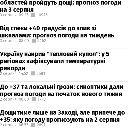
областей пройдуть дощі: прогноз погоди
на 3 серпня
3 серпня,
09:27
10976
Від спеки +40 градусів до злив зі
шквалами: прогноз погоди на тиждень
3 серпня,
08:00
5462
Україну накрив "тепловий купол": у 5
регіонах зафіксували температурні
рекорди
2 серпня,
14:52
3681
До +37 та локальні грози: синоптики дали
прогноз погоди на початок нового тижня
2 серпня,
08:00
1793
Дощитиме лише на Заході, але припече до
+35: яку погоду прогнозують на 2 серпня
2 серпня,
06:57
2697