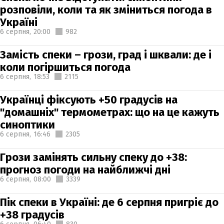
розповіли, коли та як зміниться погода в
Україні
6 серпня,
20:00
982
Замість спеки – грози, град і шквали: де і
коли погіршиться погода
6 серпня,
18:53
2115
Українці фіксують +50 градусів на
"домашніх" термометрах: що на це кажуть
синоптики
6 серпня,
16:46
2305
Грози замінять сильну спеку до +38:
прогноз погоди на найближчі дні
6 серпня,
08:00
3339
Пік спеки в Україні: де 6 серпня пригріє до
+38 градусів