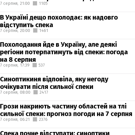
7 серпня,
21:00
1105
В Україні дещо похолодає: як надовго
відступить спека
7 серпня,
20:00
1461
Похолодання йде в Україну, але деякі
регіони потерпатимуть від спеки: погода
на 8 серпня
7 серпня,
17:39
537
Синоптикиня відповіла, яку негоду
очікувати після сильної спеки
7 серпня,
08:00
2417
Грози накриють частину областей на тлі
сильної спеки: прогноз погоди на 7 серпня
7 серпня,
06:21
2376
Спека почне відступати: синоптики