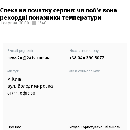
Спека на початку серпня: чи поб'є вона
рекордні показники температури
1 серпня,
20:00
1540
E-mail редакції
Номер телефону:
news24@24tv.com.ua
+38 044 390 5077
Ми тут:
Ми в соцмережах:
м.Київ
,
вул. Володимирська
офіс
61/11,
50
Про нас
Угода Користувача Спільноти