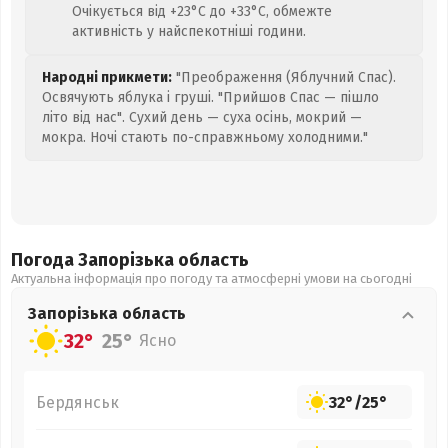
Очікується від +23°C до +33°C, обмежте
активність у найспекотніші години.
Народні прикмети:
"Преображення (Яблучний Спас).
Освячують яблука і груші. "Прийшов Спас — пішло
літо від нас". Сухий день — суха осінь, мокрий —
мокра. Ночі стають по-справжньому холодними."
Погода Запорізька
область
Актуальна інформація про погоду та атмосферні умови на сьогодні
Запорізька
область
32°
25°
Ясно
Бердянськ
32°
/
25°