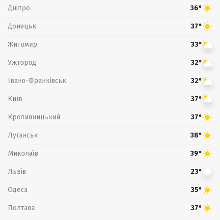
Дніпро
36°
Донецьк
37°
Житомир
33°
Ужгород
32°
Івано-Франківськ
32°
Київ
37°
Кропивницький
37°
Луганськ
38°
Миколаїв
39°
Львів
23°
Одеса
35°
Полтава
37°