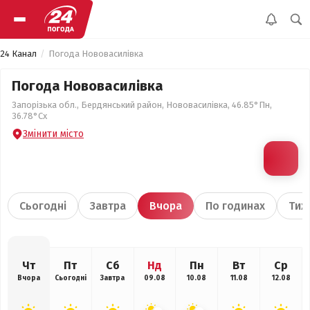
24 Канал
Погода Нововасилівка
Погода Нововасилівка
Запорізька обл., Бердянський район, Нововасилівка, 46.85°Пн,
36.78°Сх
Змінити місто
Сьогодні
Завтра
Вчора
По годинах
Тиж
Чт
Пт
Сб
Нд
Пн
Вт
Ср
Вчора
Сьогодні
Завтра
09.08
10.08
11.08
12.08