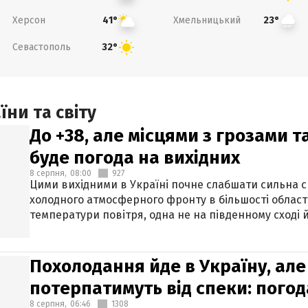
Херсон
Хмельницький
41°
23°
Севастополь
32°
ни та світу
До +38, але місцями з грозами 
буде погода на вихідних
8 серпня,
08:00
927
Цими вихідними в Україні почне слабшати сильна 
холодного атмосферного фронту в більшості област
температури повітря, одна не на південному сході й
Похолодання йде в Україну, але
потерпатимуть від спеки: погод
8 серпня,
06:46
1308