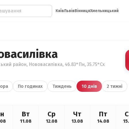
Київ
Львів
Вінниця
Хмельницький
овасилівка
ський район, Нововасилівка, 46.83°Пн, 35.75°Сх
ора
По годинах
Тиждень
10 днів
2 тижні
н
Вт
Ср
Чт
Пт
С
.08
11.08
12.08
13.08
14.08
15