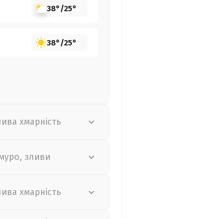
38°
/
25°
38°
/
25°
лива хмарність
муро, зливи
лива хмарність