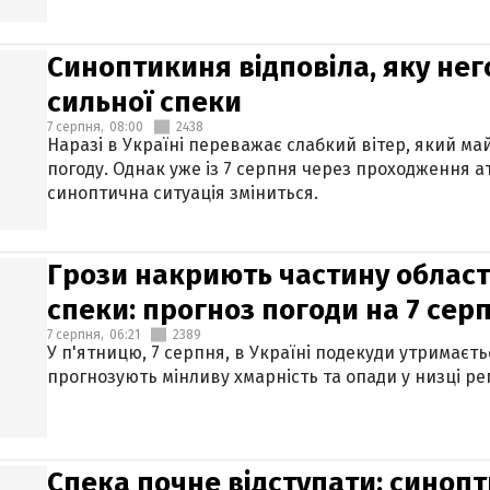
Синоптикиня відповіла, яку нег
сильної спеки
7 серпня,
08:00
2438
Наразі в Україні переважає слабкий вітер, який м
погоду. Однак уже із 7 серпня через проходження 
синоптична ситуація зміниться.
Грози накриють частину областе
спеки: прогноз погоди на 7 сер
7 серпня,
06:21
2389
У п'ятницю, 7 серпня, в Україні подекуди утримаєт
прогнозують мінливу хмарність та опади у низці рег
Спека почне відступати: синопт