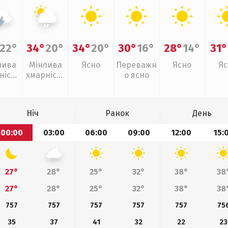
22°
34°
20°
34°
20°
30°
16°
28°
14°
31°
лива
Мінлива
Ясно
Переважн
Ясно
Яс
ність
хмарність
о ясно
рози
, слабкий
дощ
Ніч
Ранок
День
00:00
03:00
06:00
09:00
12:00
15:
27°
28°
25°
32°
38°
38
27°
28°
25°
32°
38°
38
757
757
757
757
757
75
35
37
41
32
22
23