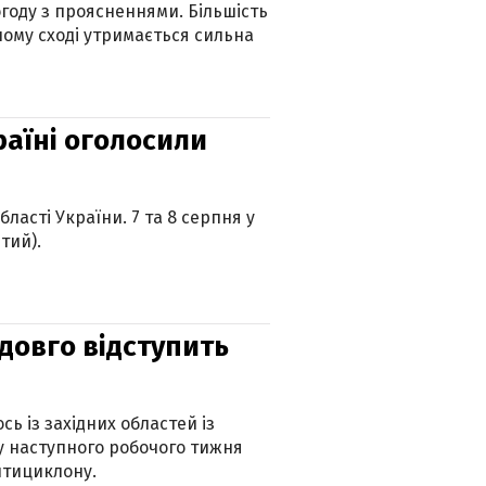
огоду з проясненнями. Більшість
ному сході утримається сильна
країні оголосили
ласті України. 7 та 8 серпня у
тий).
адовго відступить
ь із західних областей із
 наступного робочого тижня
нтициклону.