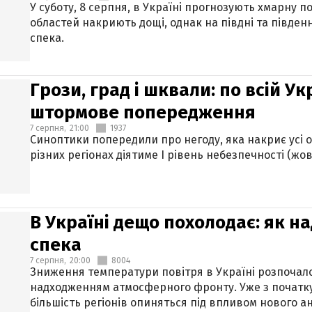
У суботу, 8 серпня, в Україні прогнозують хмарну п
областей накриють дощі, однак на півдні та півден
спека.
Грози, град і шквали: по всій У
штормове попередження
7 серпня,
21:00
1937
Синоптики попередили про негоду, яка накриє усі об
різних регіонах діятиме І рівень небезпечності (жов
В Україні дещо похолодає: як н
спека
7 серпня,
20:00
8004
Зниження температури повітря в Україні розпочалос
надходженням атмосферного фронту. Уже з початку
більшість регіонів опиняться під впливом нового а