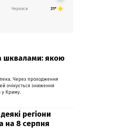
Черкаси
31°
та шквалами: якою
спека. Через проходження
ей очікується зниження
 у Криму.
 деякі регіони
а на 8 серпня