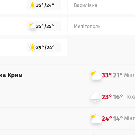
35°
/
24°
Василівка
35°
/
25°
Мелітополь
39°
/
24°
33°
21°
ка Крим
Мін
23°
16°
Пох
24°
14°
Мін