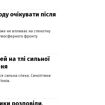
оду очікувати після
айже не впливає на спекотну
атмосферного фронту
й на тлі сильної
пня
ься сильна спека. Синоптики
іонів.
ики розповіли,