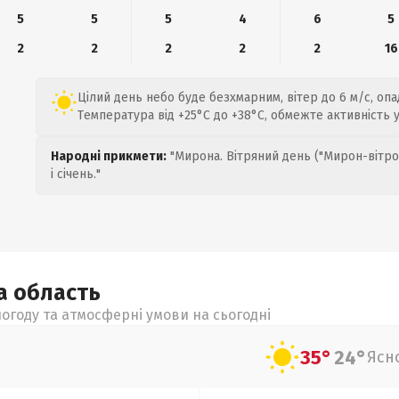
5
5
5
4
6
5
2
2
2
2
2
16
Цілий день небо буде безхмарним, вітер до 6 м/с, опа
Температура від +25°C до +38°C, обмежте активність 
Народні прикмети:
"Мирона. Вітряний день ("Мирон-вітро
і січень."
ка
область
огоду та атмосферні умови на сьогодні
35°
24°
Ясн