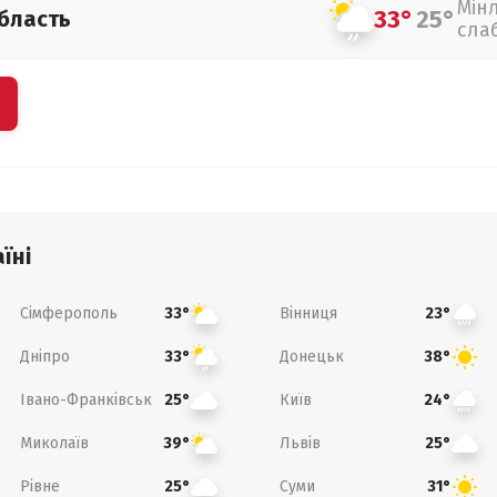
Мін
33°
25°
бласть
сла
їні
Сімферополь
Вінниця
33°
23°
Дніпро
Донецьк
33°
38°
Івано-Франківськ
Київ
25°
24°
Миколаїв
Львів
39°
25°
Рівне
Суми
25°
31°