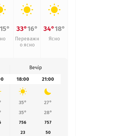
15°
33°
16°
34°
18°
но
Переважн
Ясно
о ясно
Вечір
00
18:00
21:00
°
35°
27°
°
35°
28°
6
756
757
23
50