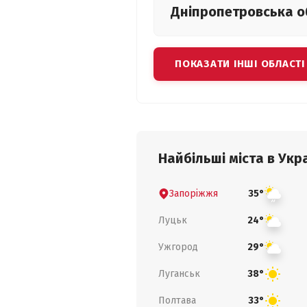
Дніпропетровська
о
ПОКАЗАТИ ІНШІ ОБЛАСТІ
Найбільші міста в Укра
Запоріжжя
35°
Луцьк
24°
Ужгород
29°
Луганськ
38°
Полтава
33°