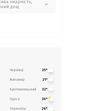
лива хмарність,
бкий дощ
Чернівці
25°
Житомир
21°
Кропивницький
32°
Одеса
36°
Тернопіль
26°