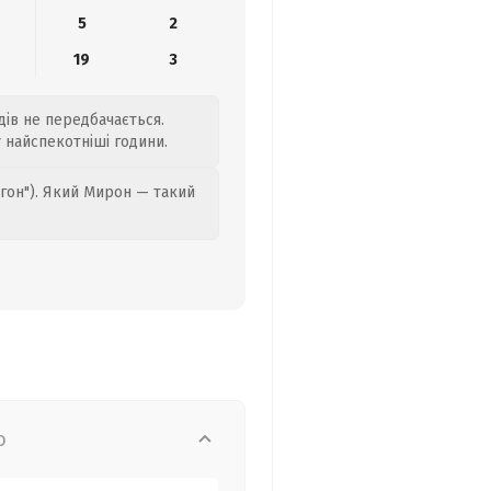
5
2
19
3
дів не передбачається.
у найспекотніші години.
гон"). Який Мирон — такий
о