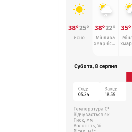
38°
25°
38°
22°
35°
Ясно
Мінлива
Мін
хмарність
хмар
, слабкий
, г
дощ
Субота, 8 серпня
Схід:
Захід:
05:24
19:59
Температура С°
Відчувається як
Тиск, мм
Вологість, %
Вітер, м/с