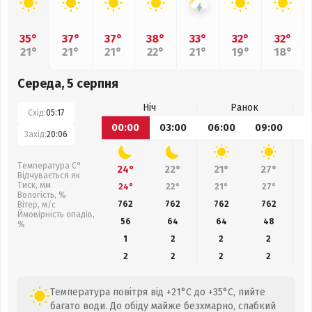
35°
37°
37°
38°
33°
32°
32°
21°
21°
21°
22°
21°
19°
18°
Середа, 5 серпня
Ніч
Ранок
Схід:
05:17
00:00
03:00
06:00
09:00
1
Захід:
20:06
Температура С°
24°
22°
21°
27°
Відчувається як
Тиск, мм
24°
22°
21°
27°
Вологість, %
762
762
762
762
Вітер, м/с
Ймовірність опадів,
56
64
64
48
%
1
2
2
2
2
2
2
2
Температура повітря від +21°C до +35°C, пийте
багато води. До обіду майже безхмарно, слабкий