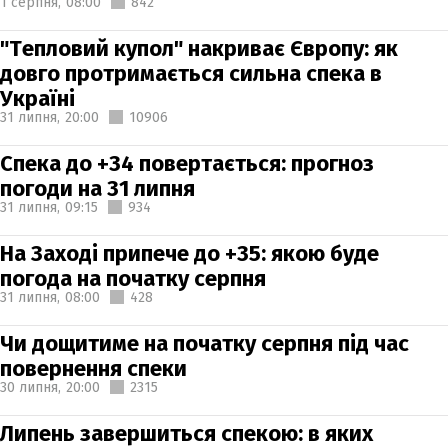
1 серпня,
08:00
842
"Тепловий купол" накриває Європу: як
довго протримається сильна спека в
Україні
31 липня,
20:00
10906
Спека до +34 повертається: прогноз
погоди на 31 липня
31 липня,
09:15
934
На Заході припече до +35: якою буде
погода на початку серпня
31 липня,
08:00
428
Чи дощитиме на початку серпня під час
повернення спеки
30 липня,
20:00
2315
Липень завершиться спекою: в яких