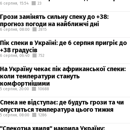
6 серпня,
15:54
23
Грози замінять сильну спеку до +38:
прогноз погоди на найближчі дні
6 серпня,
08:00
2815
Пік спеки в Україні: де 6 серпня пригріє до
+38 градусів
6 серпня,
06:40
752
На Україну чекає пік африканської спеки:
коли температури стануть
комфортнішими
5 серпня,
20:00
10688
Спека не відступає: де будуть грози та чи
опуститься температура цього тижня
5 серпня,
08:00
1286
"Спекотна хвиля" накрила Україну: