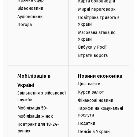
Прямий ефір
Карта бойових дій
Відеоновини
Мирні переговори
Аудіоновини
Повітряна тривога в
Україні
Погода
Масована атака по
Україні
Вибухи у Росії
Втрати ворога
Мобілізація в
Новини економіки
Ціна нафти
Україні
Курси валют
Звільнення з військової
служби
Фінансові новини
Мобілізація 50+
Тарифи на комунальні
послуги
Мобілізація жінок
Податки
Контракт для 18-24-
річних
Пенсія в Україні