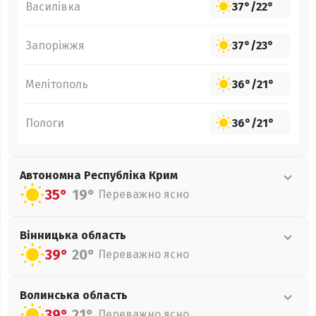
Василівка
37°
/
22°
Запоріжжя
37°
/
23°
Мелітополь
36°
/
21°
Пологи
36°
/
21°
Автономна Республіка Крим
35°
19°
Переважно ясно
Вінницька
область
39°
20°
Переважно ясно
Волинська
область
39°
21°
Переважно ясно