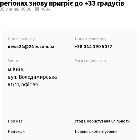
регіонах знову пригріє до +33 градусів
30 липня,
08:00
1884
E-mail редакції
Номер телефону:
news24@24tv.com.ua
+38 044 390 5077
Ми тут:
Ми в соцмережах:
м.Київ
,
вул. Володимирська
офіс
61/11,
50
Про нас
Угода Користувача Спільноти
Редакція
Правила коментування