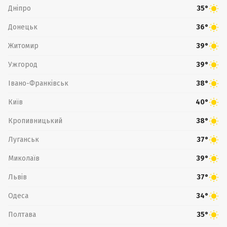
Дніпро
35°
Донецьк
36°
Житомир
39°
Ужгород
39°
Івано-Франківськ
38°
Київ
40°
Кропивницький
38°
Луганськ
37°
Миколаїв
39°
Львів
37°
Одеса
34°
Полтава
35°