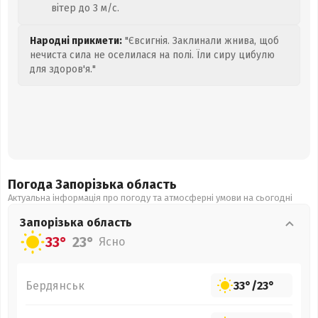
вітер до 3 м/с.
Народні прикмети:
"Євсигнія. Заклинали жнива, щоб
нечиста сила не оселилася на полі. Їли сиру цибулю
для здоров'я."
Погода Запорізька
область
Актуальна інформація про погоду та атмосферні умови на сьогодні
Запорізька
область
33°
23°
Ясно
Бердянськ
33°
/
23°