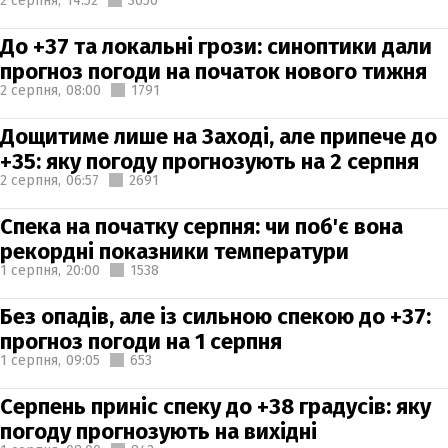
2 серпня,
14:52
3650
До +37 та локальні грози: синоптики дали
прогноз погоди на початок нового тижня
2 серпня,
08:00
1791
Дощитиме лише на Заході, але припече до
+35: яку погоду прогнозують на 2 серпня
2 серпня,
06:57
2691
Спека на початку серпня: чи поб'є вона
рекордні показники температури
1 серпня,
20:00
1538
Без опадів, але із сильною спекою до +37:
прогноз погоди на 1 серпня
1 серпня,
09:05
653
Серпень приніс спеку до +38 градусів: яку
погоду прогнозують на вихідні