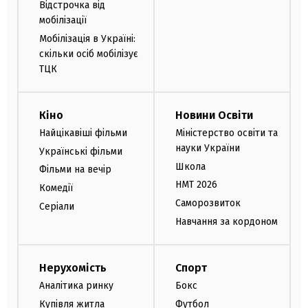
Відстрочка від
мобілізації
Мобілізація в Україні:
скільки осіб мобілізує
ТЦК
Кіно
Новини Освіти
Найцікавіші фільми
Міністерство освіти та
науки України
Українські фільми
Школа
Фільми на вечір
НМТ 2026
Комедії
Саморозвиток
Серіали
Навчання за кордоном
Нерухомість
Спорт
Аналітика ринку
Бокс
Купівля житла
Футбол