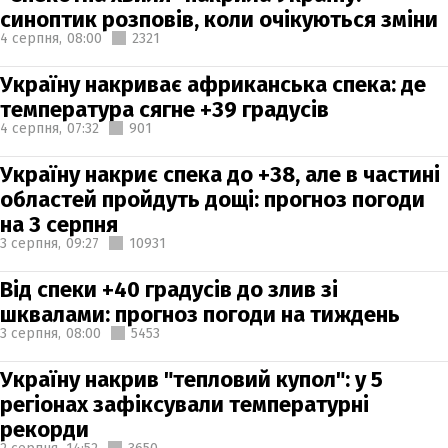
синоптик розповів, коли очікуються зміни
4 серпня,
08:00
2321
Україну накриває африканська спека: де
температура сягне +39 градусів
4 серпня,
07:32
901
Україну накриє спека до +38, але в частині
областей пройдуть дощі: прогноз погоди
на 3 серпня
3 серпня,
09:27
10931
Від спеки +40 градусів до злив зі
шквалами: прогноз погоди на тиждень
3 серпня,
08:00
5453
Україну накрив "тепловий купол": у 5
регіонах зафіксували температурні
рекорди