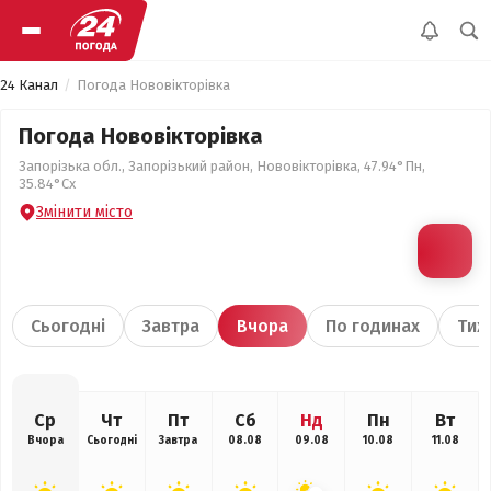
24 Канал
Погода Нововікторівка
Погода Нововікторівка
Запорізька обл., Запорізький район, Нововікторівка, 47.94°Пн,
35.84°Сх
Змінити місто
Сьогодні
Завтра
Вчора
По годинах
Тиж
Ср
Чт
Пт
Сб
Нд
Пн
Вт
Вчора
Сьогодні
Завтра
08.08
09.08
10.08
11.08