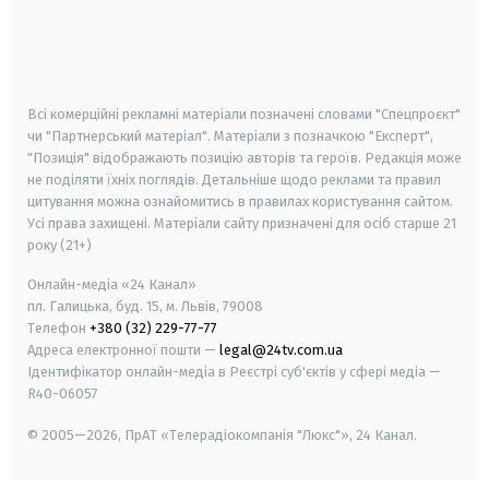
android
apple
smart tv
samsung smart tv
Всі комерційні рекламні матеріали позначені словами "Спецпроєкт"
чи "Партнерський матеріал". Матеріали з позначкою "Експерт",
"Позиція" відображають позицію авторів та героїв. Редакція може
не поділяти їхніх поглядів. Детальніше щодо реклами та правил
цитування можна ознайомитись в правилах користування сайтом.
Усі права захищені.
Матеріали сайту призначені для осіб старше
21
року (21+)
Онлайн-медіа «24 Канал»
пл. Галицька, буд. 15, м. Львів, 79008
Телефон
+380 (32) 229-77-77
Адреса електронної пошти —
legal@24tv.com.ua
Ідентифікатор онлайн-медіа в Реєстрі суб'єктів у сфері медіа —
R40-06057
© 2005—2026,
ПрАТ «Телерадіокомпанія "Люкс"», 24 Канал.