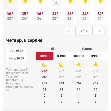
36°
35°
36°
33°
33°
34°
32°
22°
24°
24°
23°
22°
21°
21°
7
/14
Четвер, 6 серпня
Ніч
Ранок
Схід:
05:32
00:00
03:00
06:00
09:00
1
Захід:
20:08
Температура С°
26°
23°
23°
28°
Відчувається як
Тиск, мм
26°
23°
23°
31°
Вологість, %
762
761
762
762
Вітер, м/с
Ймовірність опадів,
69
79
74
66
%
0
2
1
2
2
2
2
2