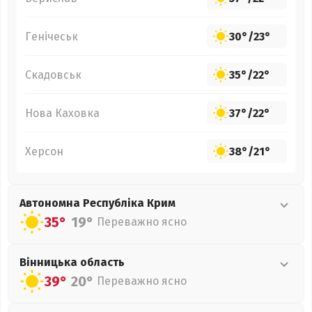
Генічеськ
30°
/
23°
Скадовськ
35°
/
22°
Нова Каховка
37°
/
22°
Херсон
38°
/
21°
Автономна Республіка Крим
35°
19°
Переважно ясно
Вінницька
область
39°
20°
Переважно ясно