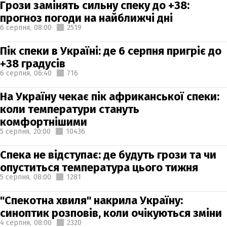
Грози замінять сильну спеку до +38:
прогноз погоди на найближчі дні
6 серпня,
08:00
2519
Пік спеки в Україні: де 6 серпня пригріє до
+38 градусів
6 серпня,
06:40
716
На Україну чекає пік африканської спеки:
коли температури стануть
комфортнішими
5 серпня,
20:00
10436
Спека не відступає: де будуть грози та чи
опуститься температура цього тижня
5 серпня,
08:00
1281
"Спекотна хвиля" накрила Україну:
синоптик розповів, коли очікуються зміни
4 серпня,
08:00
2320