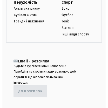
Нерухомість
Спорт
Аналітика ринку
Бокс
Купівля житла
Футбол
Тренди і натхнення
Теніс
Біатлон
Інші види спорту
Email - розсилка
Будьте в курсі всіх новин і оновлень!
Перейдіть на сторінку наших розсилок, щоб
обрати ті, що відповідають вашим
інтересам.
ДО РОЗСИЛОК