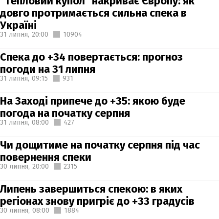
"Тепловий купол" накриває Європу: як
довго протримається сильна спека в
Україні
31 липня,
20:00
10904
Спека до +34 повертається: прогноз
погоди на 31 липня
31 липня,
09:15
931
На Заході припече до +35: якою буде
погода на початку серпня
31 липня,
08:00
427
Чи дощитиме на початку серпня під час
повернення спеки
30 липня,
20:00
2315
Липень завершиться спекою: в яких
регіонах знову пригріє до +33 градусів
30 липня,
08:00
1884