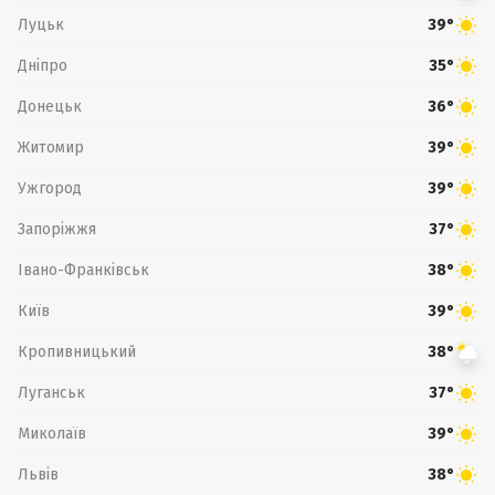
Луцьк
39°
Дніпро
35°
Донецьк
36°
Житомир
39°
Ужгород
39°
Запоріжжя
37°
Івано-Франківськ
38°
Київ
39°
Кропивницький
38°
Луганськ
37°
Миколаїв
39°
Львів
38°