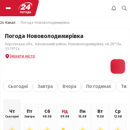
24 Канал
Погода Нововолодимирівка
Погода Нововолодимирівка
Херсонська обл., Каховський район, Нововолодимирівка, 46.28°Пн,
33.79°Сх
Змінити місто
Сьогодні
Завтра
Вчора
По годинах
Тиж
Чт
Пт
Сб
Нд
Пн
Вт
Ср
Сьогодні
Завтра
08.08
09.08
10.08
11.08
12.08