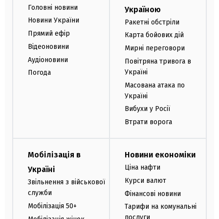
Головні новини
Україною
Новини України
Ракетні обстріли
Прямий ефір
Карта бойових дій
Відеоновини
Мирні переговори
Аудіоновини
Повітряна тривога в
Україні
Погода
Масована атака по
Україні
Вибухи у Росії
Втрати ворога
Мобілізація в
Новини економіки
Ціна нафти
Україні
Курси валют
Звільнення з військової
служби
Фінансові новини
Мобілізація 50+
Тарифи на комунальні
послуги