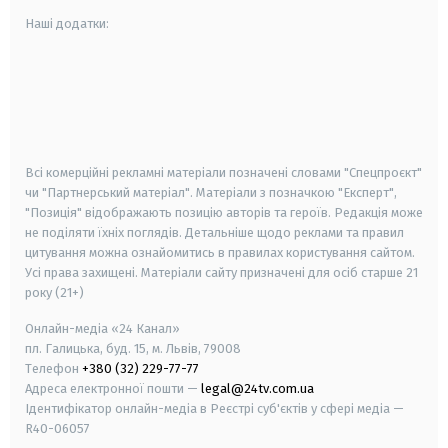
Наші додатки:
android
apple
smart tv
samsung smart tv
Всі комерційні рекламні матеріали позначені словами "Спецпроєкт"
чи "Партнерський матеріал". Матеріали з позначкою "Експерт",
"Позиція" відображають позицію авторів та героїв. Редакція може
не поділяти їхніх поглядів. Детальніше щодо реклами та правил
цитування можна ознайомитись в правилах користування сайтом.
Усі права захищені.
Матеріали сайту призначені для осіб старше
21
року (21+)
Онлайн-медіа «24 Канал»
пл. Галицька, буд. 15, м. Львів, 79008
Телефон
+380 (32) 229-77-77
Адреса електронної пошти —
legal@24tv.com.ua
Ідентифікатор онлайн-медіа в Реєстрі суб'єктів у сфері медіа —
R40-06057