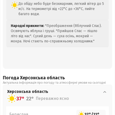
До обіду небо буде безхмарним, легкий вітер до 5
м/с. На термометрі від +22°C до +36°C, пийте
багато води.
Народні прикмети:
"Преображення (Яблучний Спас).
Освячують яблука і груші. "Прийшов Спас — пішло
літо від нас". Сухий день — суха осінь, мокрий —
мокра. Ночі стають по-справжньому холодними."
Погода Херсонська
область
Актуальна інформація про погоду та атмосферні умови на сьогодні
Херсонська
область
37°
22°
Переважно ясно
Берислав
37°
/
22°