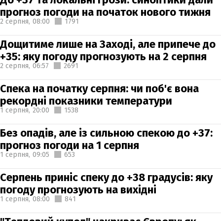
прогноз погоди на початок нового тижня
2 серпня,
08:00
1791
Дощитиме лише на Заході, але припече до
+35: яку погоду прогнозують на 2 серпня
2 серпня,
06:57
2691
Спека на початку серпня: чи поб'є вона
рекордні показники температури
1 серпня,
20:00
1538
Без опадів, але із сильною спекою до +37:
прогноз погоди на 1 серпня
1 серпня,
09:05
653
Серпень приніс спеку до +38 градусів: яку
погоду прогнозують на вихідні
1 серпня,
08:00
841