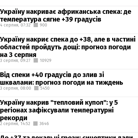
Україну накриває африканська спека: де
температура сягне +39 градусів
4 серпня,
07:32
900
Україну накриє спека до +38, але в частині
областей пройдуть дощі: прогноз погоди
на 3 серпня
3 серпня,
09:27
10929
Від спеки +40 градусів до злив зі
шквалами: прогноз погоди на тиждень
3 серпня,
08:00
5450
Україну накрив "тепловий купол": у 5
регіонах зафіксували температурні
рекорди
2 серпня,
14:52
3646
До +37 та локальні грози: синоптики дали