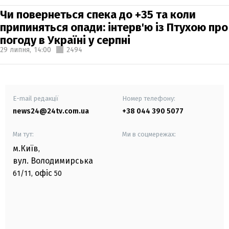
Чи повернеться спека до +35 та коли
припиняться опади: інтерв'ю із Птухою про
погоду в Україні у серпні
29 липня,
14:00
2494
E-mail редакції
Номер телефону:
news24@24tv.com.ua
+38 044 390 5077
Ми тут:
Ми в соцмережах:
м.Київ
,
вул. Володимирська
офіс
61/11,
50