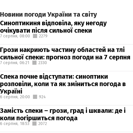
Новини погоди України та світу
Синоптикиня відповіла, яку негоду
очікувати після сильної спеки
7 серпня,
08:00
2279
Грози накриють частину областей на тлі
сильної спеки: прогноз погоди на 7 серпня
7 серпня,
06:21
2330
Спека почне відступати: синоптики
розповіли, коли та як зміниться погода в
Україні
6 серпня,
20:00
924
Замість спеки – грози, град і шквали: де і
коли погіршиться погода
6 серпня,
18:53
2072