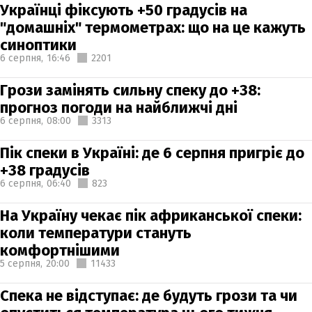
Українці фіксують +50 градусів на
"домашніх" термометрах: що на це кажуть
синоптики
6 серпня,
16:46
2201
Грози замінять сильну спеку до +38:
прогноз погоди на найближчі дні
6 серпня,
08:00
3313
Пік спеки в Україні: де 6 серпня пригріє до
+38 градусів
6 серпня,
06:40
823
На Україну чекає пік африканської спеки:
коли температури стануть
комфортнішими
5 серпня,
20:00
11433
Спека не відступає: де будуть грози та чи