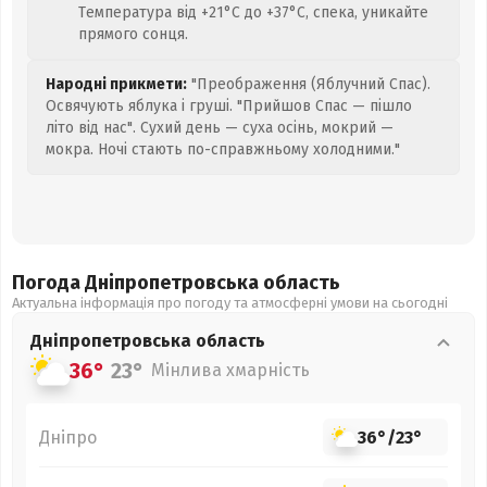
Температура від +21°C до +37°C, спека, уникайте
прямого сонця.
Народні прикмети:
"Преображення (Яблучний Спас).
Освячують яблука і груші. "Прийшов Спас — пішло
літо від нас". Сухий день — суха осінь, мокрий —
мокра. Ночі стають по-справжньому холодними."
Погода Дніпропетровська
область
Актуальна інформація про погоду та атмосферні умови на сьогодні
Дніпропетровська
область
36°
23°
Мінлива хмарність
Дніпро
36°
/
23°