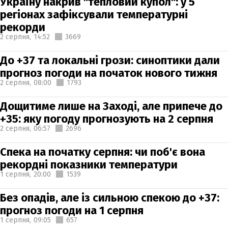
Україну накрив "тепловий купол": у 5
регіонах зафіксували температурні
рекорди
2 серпня,
14:52
3669
До +37 та локальні грози: синоптики дали
прогноз погоди на початок нового тижня
2 серпня,
08:00
1793
Дощитиме лише на Заході, але припече до
+35: яку погоду прогнозують на 2 серпня
2 серпня,
06:57
2696
Спека на початку серпня: чи поб'є вона
рекордні показники температури
1 серпня,
20:00
1539
Без опадів, але із сильною спекою до +37:
прогноз погоди на 1 серпня
1 серпня,
09:05
657