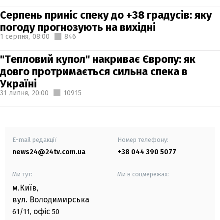
Серпень приніс спеку до +38 градусів: яку
погоду прогнозують на вихідні
1 серпня,
08:00
846
"Тепловий купол" накриває Європу: як
довго протримається сильна спека в
Україні
31 липня,
20:00
10915
E-mail редакції
Номер телефону:
news24@24tv.com.ua
+38 044 390 5077
Ми тут:
Ми в соцмережах:
м.Київ
,
вул. Володимирська
офіс
61/11,
50