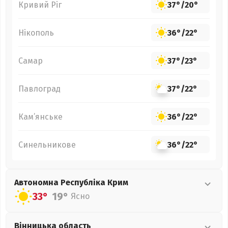
Кривий Ріг
37°
/
20°
Нікополь
36°
/
22°
Самар
37°
/
23°
Павлоград
37°
/
22°
Кам’янське
36°
/
22°
Синельникове
36°
/
22°
Автономна Республіка Крим
33°
19°
Ясно
Вінницька
область