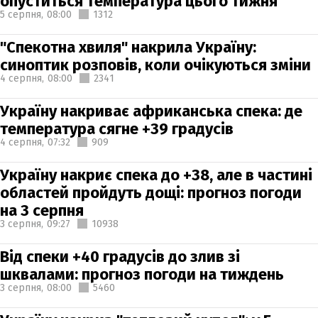
опуститься температура цього тижня
5 серпня,
08:00
1312
"Спекотна хвиля" накрила Україну:
синоптик розповів, коли очікуються зміни
4 серпня,
08:00
2341
Україну накриває африканська спека: де
температура сягне +39 градусів
4 серпня,
07:32
909
Україну накриє спека до +38, але в частині
областей пройдуть дощі: прогноз погоди
на 3 серпня
3 серпня,
09:27
10938
Від спеки +40 градусів до злив зі
шквалами: прогноз погоди на тиждень
3 серпня,
08:00
5460