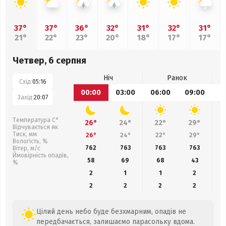
37°
37°
36°
32°
31°
32°
31°
21°
22°
23°
20°
18°
17°
17°
Четвер, 6 серпня
Ніч
Ранок
Схід:
05:16
00:00
03:00
06:00
09:00
1
Захід:
20:07
Температура С°
26°
24°
22°
29°
Відчувається як
Тиск, мм
26°
24°
22°
29°
Вологість, %
762
763
763
763
Вітер, м/с
Ймовірність опадів,
58
69
68
43
%
2
1
1
2
2
2
2
2
Цілий день небо буде безхмарним, опадів не
передбачається, залишаємо парасольку вдома.