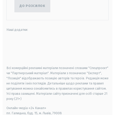
ДО РОЗСИЛОК
Наші додатки:
android
apple
smart tv
samsung smart tv
Всі комерційні рекламні матеріали позначені словами "Спецпроєкт"
чи "Партнерський матеріал". Матеріали з позначкою "Експерт",
"Позиція" відображають позицію авторів та героїв. Редакція може
не поділяти їхніх поглядів. Детальніше щодо реклами та правил
цитування можна ознайомитись в правилах користування сайтом.
Усі права захищені.
Матеріали сайту призначені для осіб старше
21
року (21+)
Онлайн-медіа «24 Канал»
пл. Галицька, буд. 15, м. Львів, 79008