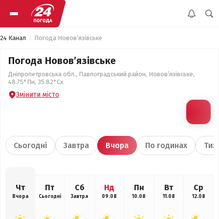
24 Канал
Погода Новов’язівське
Погода Новов’язівське
Дніпропетровська обл., Павлоградський район, Новов’язівське,
48.75°Пн, 35.82°Сх
Змінити місто
Сьогодні
Завтра
Вчора
По годинах
Тиж
Чт
Пт
Сб
Нд
Пн
Вт
Ср
Вчора
Сьогодні
Завтра
09.08
10.08
11.08
12.08