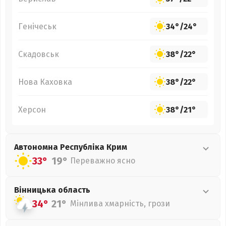
Генічеськ
34°
/
24°
Скадовськ
38°
/
22°
Нова Каховка
38°
/
22°
Херсон
38°
/
21°
Автономна Республіка Крим
33°
19°
Переважно ясно
Вінницька
область
34°
21°
Мінлива хмарність, грози