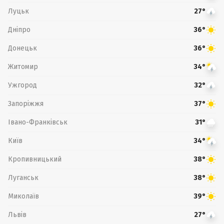
Луцьк
27°
Дніпро
36°
Донецьк
36°
Житомир
34°
Ужгород
32°
Запоріжжя
37°
Івано-Франківськ
31°
Київ
34°
Кропивницький
38°
Луганськ
38°
Миколаїв
39°
Львів
27°