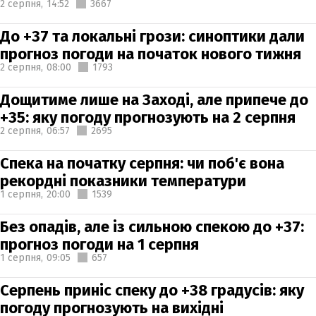
2 серпня,
14:52
3667
До +37 та локальні грози: синоптики дали
прогноз погоди на початок нового тижня
2 серпня,
08:00
1793
Дощитиме лише на Заході, але припече до
+35: яку погоду прогнозують на 2 серпня
2 серпня,
06:57
2695
Спека на початку серпня: чи поб'є вона
рекордні показники температури
1 серпня,
20:00
1539
Без опадів, але із сильною спекою до +37:
прогноз погоди на 1 серпня
1 серпня,
09:05
657
Серпень приніс спеку до +38 градусів: яку
погоду прогнозують на вихідні