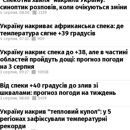
синоптик розповів, коли очікуються зміни
4 серпня,
08:00
2339
Україну накриває африканська спека: де
температура сягне +39 градусів
4 серпня,
07:32
909
Україну накриє спека до +38, але в частині
областей пройдуть дощі: прогноз погоди
на 3 серпня
3 серпня,
09:27
10938
Від спеки +40 градусів до злив зі
шквалами: прогноз погоди на тиждень
3 серпня,
08:00
5459
Україну накрив "тепловий купол": у 5
регіонах зафіксували температурні
рекорди