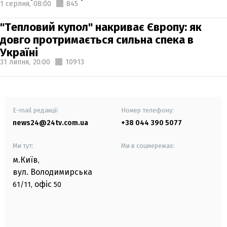
1 серпня,
08:00
845
"Тепловий купол" накриває Європу: як
довго протримається сильна спека в
Україні
31 липня,
20:00
10913
E-mail редакції
Номер телефону:
news24@24tv.com.ua
+38 044 390 5077
Ми тут:
Ми в соцмережах:
м.Київ
,
вул. Володимирська
офіс
61/11,
50