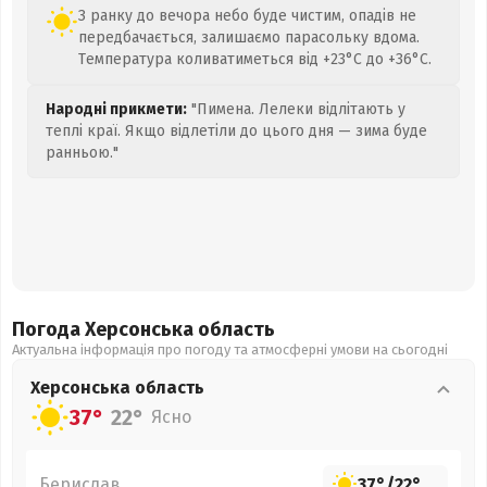
З ранку до вечора небо буде чистим, опадів не
передбачається, залишаємо парасольку вдома.
Температура коливатиметься від +23°C до +36°C.
Народні прикмети:
"Пимена. Лелеки відлітають у
теплі краї. Якщо відлетіли до цього дня — зима буде
ранньою."
Погода Херсонська
область
Актуальна інформація про погоду та атмосферні умови на сьогодні
Херсонська
область
37°
22°
Ясно
Берислав
37°
/
22°