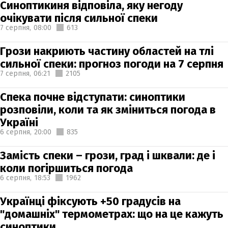
Синоптикиня відповіла, яку негоду
очікувати після сильної спеки
7 серпня,
08:00
613
Грози накриють частину областей на тлі
сильної спеки: прогноз погоди на 7 серпня
7 серпня,
06:21
2105
Спека почне відступати: синоптики
розповіли, коли та як зміниться погода в
Україні
6 серпня,
20:00
835
Замість спеки – грози, град і шквали: де і
коли погіршиться погода
6 серпня,
18:53
1962
Українці фіксують +50 градусів на
"домашніх" термометрах: що на це кажуть
синоптики