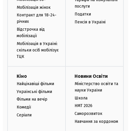
послуги
Мобілізація жінок
Податки
Контракт для 18-24-
річних
Пенсія в Україні
Відстрочка від
мобілізації
Мобілізація в Україні:
скільки осіб мобілізує
ТЦК
Кіно
Новини Освіти
Найцікавіші фільми
Міністерство освіти та
науки України
Українські фільми
Школа
Фільми на вечір
НМТ 2026
Комедії
Саморозвиток
Серіали
Навчання за кордоном