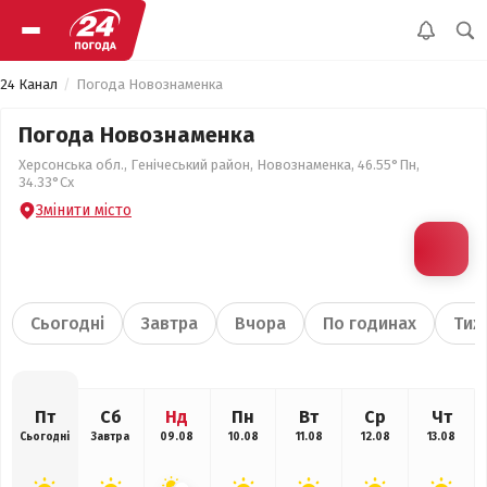
24 Канал
Погода Новознаменка
Погода Новознаменка
Херсонська обл., Генічеський район, Новознаменка, 46.55°Пн,
34.33°Сх
Змінити місто
Сьогодні
Завтра
Вчора
По годинах
Тиж
Пт
Сб
Нд
Пн
Вт
Ср
Чт
Сьогодні
Завтра
09.08
10.08
11.08
12.08
13.08