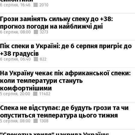
6 серпня,
16:46
2010
Грози замінять сильну спеку до +38:
прогноз погоди на найближчі дні
6 серпня,
08:00
3273
Пік спеки в Україні: де 6 серпня пригріє до
+38 градусів
6 серпня,
06:40
822
На Україну чекає пік африканської спеки:
коли температури стануть
комфортнішими
5 серпня,
20:00
11402
Спека не відступає: де будуть грози та чи
опуститься температура цього тижня
5 серпня,
08:00
1308
"Спекотна хвиля" накрила Україну: