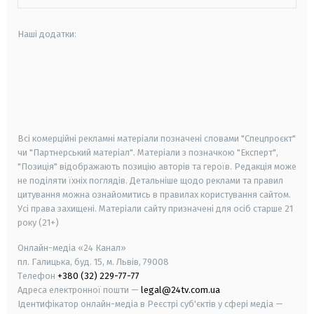
Наші додатки:
android
apple
smart tv
samsung smart tv
Всі комерційні рекламні матеріали позначені словами "Спецпроєкт"
чи "Партнерський матеріал". Матеріали з позначкою "Експерт",
"Позиція" відображають позицію авторів та героїв. Редакція може
не поділяти їхніх поглядів. Детальніше щодо реклами та правил
цитування можна ознайомитись в правилах користування сайтом.
Усі права захищені.
Матеріали сайту призначені для осіб старше
21
року (21+)
Онлайн-медіа «24 Канал»
пл. Галицька, буд. 15, м. Львів, 79008
Телефон
+380 (32) 229-77-77
Адреса електронної пошти —
legal@24tv.com.ua
Ідентифікатор онлайн-медіа в Реєстрі суб'єктів у сфері медіа —