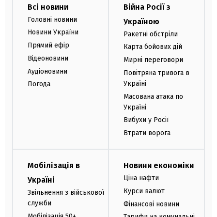
Всі новини
Війна Росії з
Головні новини
Україною
Новини України
Ракетні обстріли
Прямий ефір
Карта бойових дій
Відеоновини
Мирні переговори
Аудіоновини
Повітряна тривога в
Україні
Погода
Масована атака по
Україні
Вибухи у Росії
Втрати ворога
Мобілізація в
Новини економіки
Ціна нафти
Україні
Курси валют
Звільнення з військової
служби
Фінансові новини
Мобілізація 50+
Тарифи на комунальні