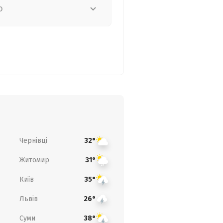
о
Чернівці
32°
Житомир
31°
Київ
35°
Львів
26°
Суми
38°