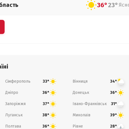
36°
23°
бласть
Ясн
їні
Сімферополь
Вінниця
33°
34°
Дніпро
Донецьк
36°
36°
Запоріжжя
Івано-Франківськ
37°
31°
Луганськ
Миколаїв
38°
39°
Полтава
Рівне
36°
28°