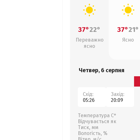
37°
22°
37°
21°
Переважно
Ясно
ясно
Четвер, 6 серпня
Схід:
Захід:
05:26
20:09
Температура С°
Відчувається як
Тиск, мм
Вологість, %
Вітер, м/с