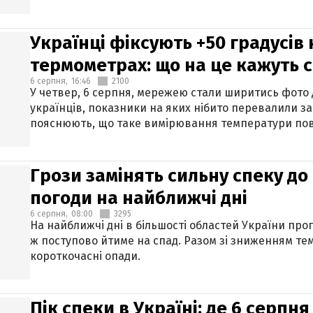
Українці фіксують +50 градусів
термометрах: що на це кажуть 
6 серпня,
16:46
2100
У четвер, 6 серпня, мережею стали ширитись фото
українців, показники на яких нібито перевалили за
пояснюють, що таке вимірювання температури пов
Грози замінять сильну спеку до 
погоди на найближчі дні
6 серпня,
08:00
3295
На найближчі дні в більшості областей України про
ж поступово йтиме на спад. Разом зі зниженням те
короткочасні опади.
Пік спеки в Україні: де 6 серпня