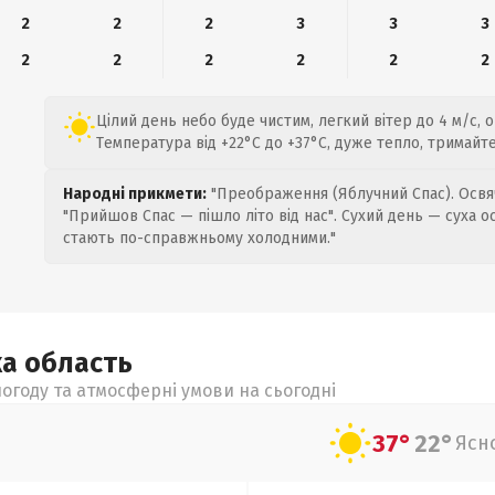
2
2
2
3
3
3
2
2
2
2
2
2
Цілий день небо буде чистим, легкий вітер до 4 м/с, 
Температура від +22°C до +37°C, дуже тепло, тримайтес
Народні прикмети:
"Преображення (Яблучний Спас). Освяч
"Прийшов Спас — пішло літо від нас". Сухий день — суха о
стають по-справжньому холодними."
ка
область
огоду та атмосферні умови на сьогодні
37°
22°
Ясн