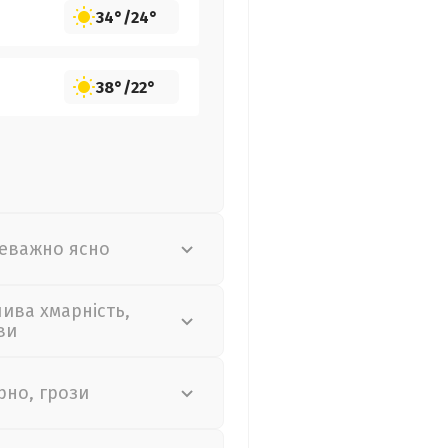
34°
/
24°
38°
/
22°
еважно ясно
лива хмарність,
ви
рно, грози