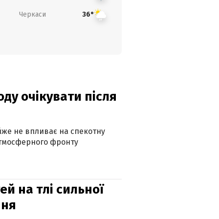
Черкаси
36°
оду очікувати після
айже не впливає на спекотну
атмосферного фронту
й на тлі сильної
пня