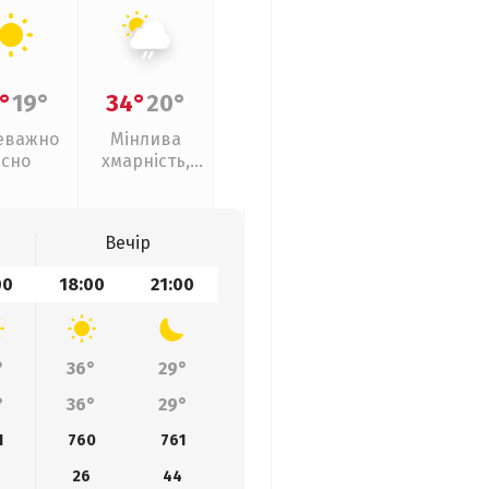
°
19°
34°
20°
еважно
Мінлива
ясно
хмарність,
слабкий дощ
Вечір
00
18:00
21:00
°
36°
29°
°
36°
29°
1
760
761
26
44