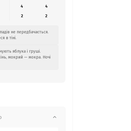
4
4
2
2
опадів не передбачається.
я в тіні.
ують яблука і груші.
сінь, мокрий — мокра. Ночі
о