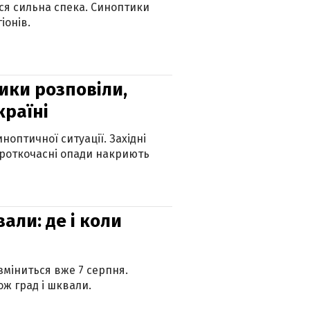
ься сильна спека. Синоптики
іонів.
ики розповіли,
країні
оптичної ситуації. Західні
ороткочасні опади накриють
вали: де і коли
 зміниться вже 7 серпня.
ж град і шквали.