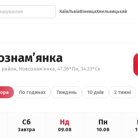
Київ
Львів
Вінниця
Хмельницький
ознам’янка
 район, Новознам’янка, 47.36°Пн, 34.23°Сх
ора
По годинах
Тиждень
10 днів
2 тижні
Сб
Нд
Пн
Завтра
09.08
10.08
1