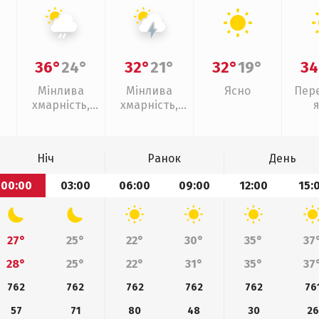
36°
24°
32°
21°
32°
19°
34
Мінлива
Мінлива
Ясно
Пер
хмарність,
хмарність,
слабкий дощ
грози
Ніч
Ранок
День
00:00
03:00
06:00
09:00
12:00
15:
27°
25°
22°
30°
35°
37
28°
25°
22°
31°
35°
37
762
762
762
762
762
76
57
71
80
48
30
26