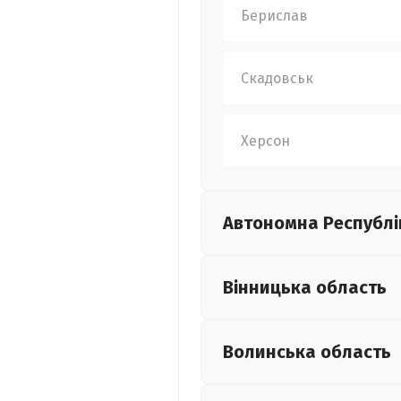
Берислав
Скадовськ
Херсон
Автономна Республі
Вінницька
область
Волинська
область