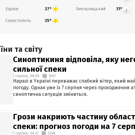
Харків
Хмельницький
37°
31°
Севастополь
35°
ни та світу
Синоптикиня відповіла, яку нег
сильної спеки
7 серпня,
08:00
1667
Наразі в Україні переважає слабкий вітер, який м
погоду. Однак уже із 7 серпня через проходження 
синоптична ситуація зміниться.
Грози накриють частину областе
спеки: прогноз погоди на 7 сер
7 серпня,
06:21
2248