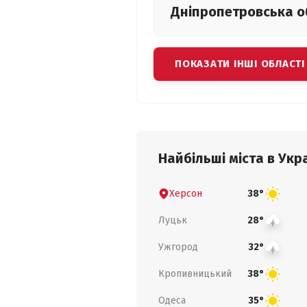
Дніпропетровська
о
ПОКАЗАТИ ІНШІ ОБЛАСТІ
Найбільші міста в Укра
Херсон
38°
Луцьк
28°
Ужгород
32°
Кропивницький
38°
Одеса
35°