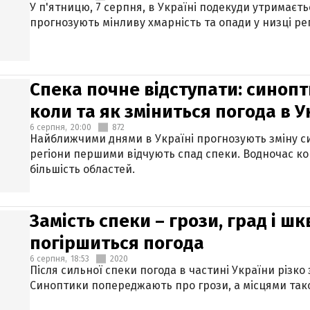
У п'ятницю, 7 серпня, в Україні подекуди утримаєт
прогнозують мінливу хмарність та опади у низці рег
Спека почне відступати: синопт
коли та як зміниться погода в У
6 серпня,
20:00
872
Найближчими днями в Україні прогнозують зміну син
регіони першими відчують спад спеки. Водночас к
більшість областей.
Замість спеки – грози, град і шк
погіршиться погода
6 серпня,
18:53
2020
Після сильної спеки погода в частині України різко
Синоптики попереджають про грози, а місцями тако