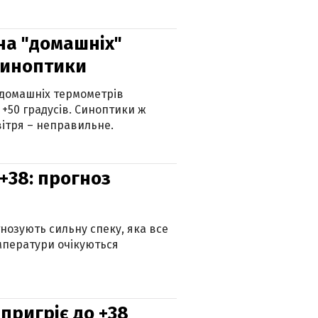
 на "домашніх"
синоптики
 домашніх термометрів
 +50 градусів. Синоптики ж
ітря – неправильне.
+38: прогноз
гнозують сильну спеку, яка все
мператури очікуються
 пригріє до +38