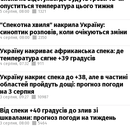
опуститься температура цього тижня
5 серпня,
08:00
1321
"Спекотна хвиля" накрила Україну:
синоптик розповів, коли очікуються зміни
4 серпня,
08:00
2350
Україну накриває африканська спека: де
температура сягне +39 градусів
4 серпня,
07:32
911
Україну накриє спека до +38, але в частині
областей пройдуть дощі: прогноз погоди
на 3 серпня
3 серпня,
09:27
10987
Від спеки +40 градусів до злив зі
шквалами: прогноз погоди на тиждень
3 серпня,
08:00
5464