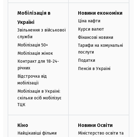
Мобілізація в
Новини економіки
Ціна нафти
Україні
Курси валют
Звільнення з військової
служби
Фінансові новини
Мобілізація 50+
Тарифи на комунальні
послуги
Мобілізація жінок
Податки
Контракт для 18-24-
річних
Пенсія в Україні
Відстрочка від
мобілізації
Мобілізація в Україні:
скільки осіб мобілізує
ТЦК
Кіно
Новини Освіти
Найцікавіші фільми
Міністерство освіти та