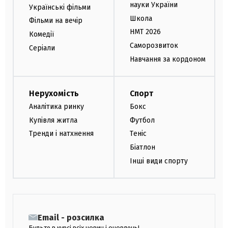
науки України
Українські фільми
Школа
Фільми на вечір
НМТ 2026
Комедії
Саморозвиток
Серіали
Навчання за кордоном
Нерухомість
Спорт
Аналітика ринку
Бокс
Купівля житла
Футбол
Тренди і натхнення
Теніс
Біатлон
Інші види спорту
Email - розсилка
Будьте в курсі всіх новин і оновлень!