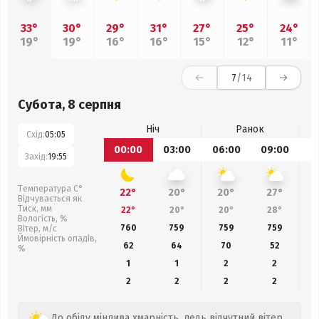
33°
30°
29°
31°
27°
25°
24°
19°
19°
16°
16°
15°
12°
11°
7
/14
Субота, 8 серпня
Ніч
Ранок
Схід:
05:05
00:00
03:00
06:00
09:00
1
Захід:
19:55
Температура С°
22°
20°
20°
27°
Відчувається як
Тиск, мм
22°
20°
20°
28°
Вологість, %
760
759
759
759
Вітер, м/с
Ймовірність опадів,
62
64
70
52
%
1
1
2
2
2
2
2
2
До обіду мінлива хмарність, ледь відчутний вітер