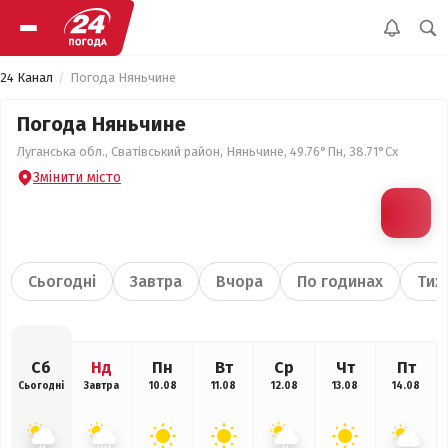
24 Канал
Погода Няньчине
Погода Няньчине
Луганська обл., Сватівський район, Няньчине, 49.76°Пн, 38.71°Сх
Змінити місто
Сьогодні
Завтра
Вчора
По годинах
Тиж
Сб
Нд
Пн
Вт
Ср
Чт
Пт
Сьогодні
Завтра
10.08
11.08
12.08
13.08
14.08