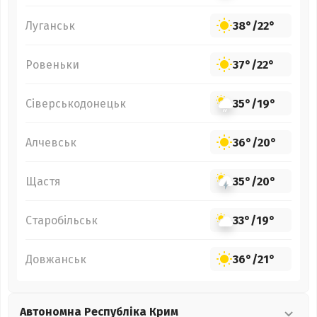
Луганськ
38°
/
22°
Ровеньки
37°
/
22°
Сіверськодонецьк
35°
/
19°
Алчевськ
36°
/
20°
Щастя
35°
/
20°
Старобільськ
33°
/
19°
Довжанськ
36°
/
21°
Автономна Республіка Крим