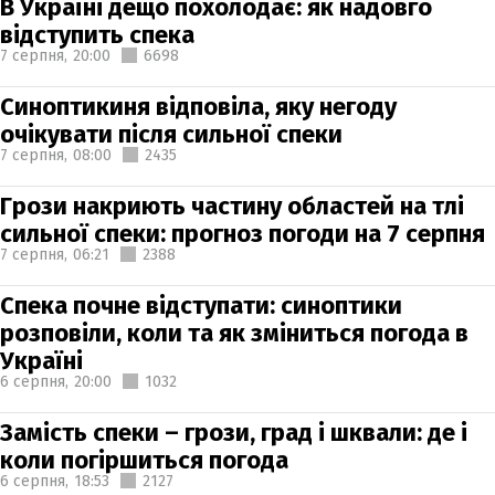
В Україні дещо похолодає: як надовго
відступить спека
7 серпня,
20:00
6698
Синоптикиня відповіла, яку негоду
очікувати після сильної спеки
7 серпня,
08:00
2435
Грози накриють частину областей на тлі
сильної спеки: прогноз погоди на 7 серпня
7 серпня,
06:21
2388
Спека почне відступати: синоптики
розповіли, коли та як зміниться погода в
Україні
6 серпня,
20:00
1032
Замість спеки – грози, град і шквали: де і
коли погіршиться погода
6 серпня,
18:53
2127