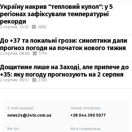
Україну накрив "тепловий купол": у 5
регіонах зафіксували температурні
рекорди
2 серпня,
14:52
3682
До +37 та локальні грози: синоптики дали
прогноз погоди на початок нового тижня
2 серпня,
08:00
1794
Дощитиме лише на Заході, але припече до
+35: яку погоду прогнозують на 2 серпня
2 серпня,
06:57
2700
E-mail редакції
Номер телефону:
news24@24tv.com.ua
+38 044 390 5077
Ми тут:
Ми в соцмережах: