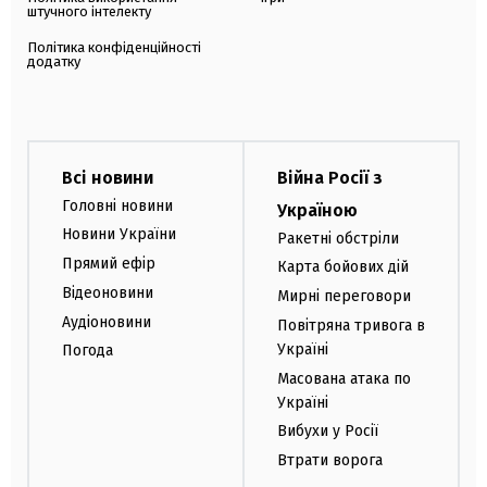
штучного інтелекту
Політика конфіденційності
додатку
Всі новини
Війна Росії з
Головні новини
Україною
Новини України
Ракетні обстріли
Прямий ефір
Карта бойових дій
Відеоновини
Мирні переговори
Аудіоновини
Повітряна тривога в
Україні
Погода
Масована атака по
Україні
Вибухи у Росії
Втрати ворога