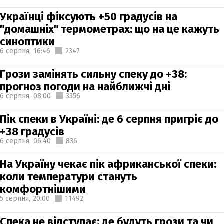
Українці фіксують +50 градусів на
"домашніх" термометрах: що на це кажуть
синоптики
6 серпня,
16:46
2347
Грози замінять сильну спеку до +38:
прогноз погоди на найближчі дні
6 серпня,
08:00
3356
Пік спеки в Україні: де 6 серпня пригріє до
+38 градусів
6 серпня,
06:40
836
На Україну чекає пік африканської спеки:
коли температури стануть
комфортнішими
5 серпня,
20:00
11492
Спека не відступає: де будуть грози та чи