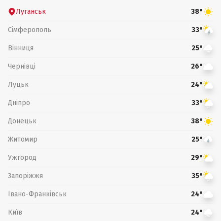
Луганськ
38°
Сімферополь
33°
Вінниця
25°
Чернівці
26°
Луцьк
24°
Дніпро
33°
Донецьк
38°
Житомир
25°
Ужгород
29°
Запоріжжя
35°
Івано-Франківськ
24°
Київ
24°