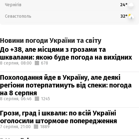
Чернігів
24°
Севастополь
32°
Новини погоди України та світу
До +38, але місцями з грозами та
шквалами: якою буде погода на вихідних
8 серпня,
08:00
678
Похолодання йде в Україну, але деякі
регіони потерпатимуть від спеки: погода
на 8 серпня
8 серпня,
06:46
1245
Грози, град і шквали: по всій Україні
оголосили штормове попередження
7 серпня,
21:00
1889