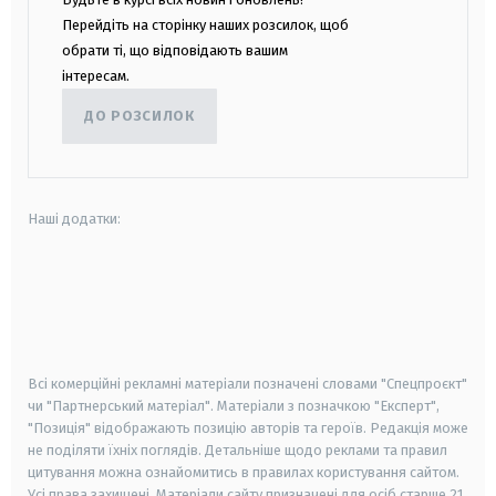
Перейдіть на сторінку наших розсилок, щоб
обрати ті, що відповідають вашим
інтересам.
ДО РОЗСИЛОК
Наші додатки:
android
apple
smart tv
samsung smart tv
Всі комерційні рекламні матеріали позначені словами "Спецпроєкт"
чи "Партнерський матеріал". Матеріали з позначкою "Експерт",
"Позиція" відображають позицію авторів та героїв. Редакція може
не поділяти їхніх поглядів. Детальніше щодо реклами та правил
цитування можна ознайомитись в правилах користування сайтом.
Усі права захищені.
Матеріали сайту призначені для осіб старше
21