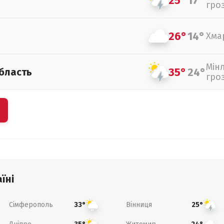
25°
17°
гро
26°
14°
Хма
Мін
35°
24°
бласть
гро
їні
Сімферополь
Вінниця
33°
25°