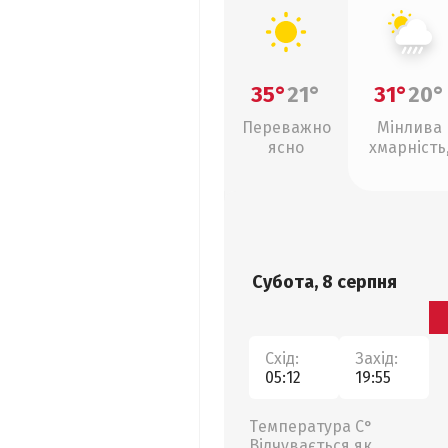
35°
21°
31°
20°
Переважно
Мінлива
ясно
хмарність
зливи
Субота, 8 серпня
Схід:
Захід:
05:12
19:55
Температура С°
Відчувається як