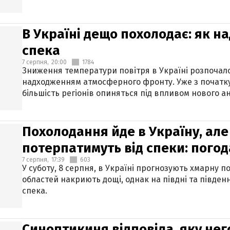
В Україні дещо похолодає: як н
спека
7 серпня,
20:00
1784
Зниження температури повітря в Україні розпочалос
надходженням атмосферного фронту. Уже з початку
більшість регіонів опиняться під впливом нового а
Похолодання йде в Україну, але
потерпатимуть від спеки: погод
7 серпня,
17:39
603
У суботу, 8 серпня, в Україні прогнозують хмарну п
областей накриють дощі, однак на півдні та півден
спека.
Синоптикиня відповіла, яку нег