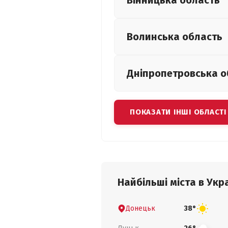
Вінницька
область
Волинська
область
Дніпропетровська
о
ПОКАЗАТИ ІНШІ ОБЛАСТІ
Найбільші міста в Укра
Донецьк
38°