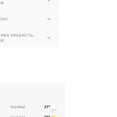
зи
рно
лива хмарність,
зи
Чернівці
27°