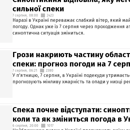
сильної спеки
7 серпня,
08:00
2423
Наразі в Україні переважає слабкий вітер, який м
погоду. Однак уже із 7 серпня через проходження 
синоптична ситуація зміниться.
Грози накриють частину областе
спеки: прогноз погоди на 7 сер
7 серпня,
06:21
2380
У п'ятницю, 7 серпня, в Україні подекуди утримаєт
прогнозують мінливу хмарність та опади у низці рег
Спека почне відступати: синопт
коли та як зміниться погода в У
6 серпня,
20:00
1017