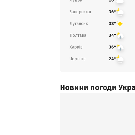
Луцьк
26°
Запоріжжя
36°
Луганськ
38°
Полтава
34°
Харків
36°
Чернігів
24°
Новини погоди Украї