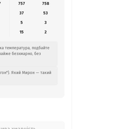
7
757
758
37
53
5
3
15
2
ока температура, подбайте
майже безхмарно, без
гон"). Який Мирон — такий