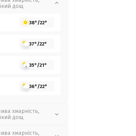
лива хмарність,
бкий дощ
38°
/
22°
37°
/
22°
35°
/
21°
36°
/
22°
лива хмарність,
бкий дощ
лива хмарність,