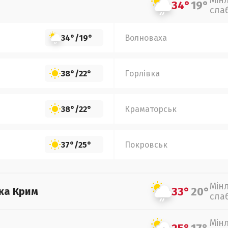
Мін
34°
19°
сла
34°
/
19°
Волноваха
38°
/
22°
Горлівка
38°
/
22°
Краматорськ
37°
/
25°
Покровськ
Мін
33°
20°
ка Крим
сла
Мін