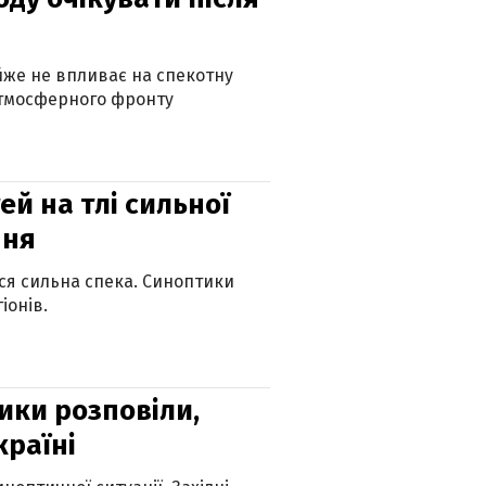
айже не впливає на спекотну
атмосферного фронту
й на тлі сильної
пня
ься сильна спека. Синоптики
іонів.
ики розповіли,
країні