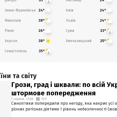
Дніпро
Житомир
35°
24°
Івано-Франківськ
Київ
24°
24°
Миколаїв
Львів
38°
24°
Рівне
Суми
26°
33°
Херсон
Хмельницький
38°
25°
Севастополь
35°
ни та світу
Грози, град і шквали: по всій У
штормове попередження
7 серпня,
21:00
1317
Синоптики попередили про негоду, яка накриє усі об
різних регіонах діятиме І рівень небезпечності (жов