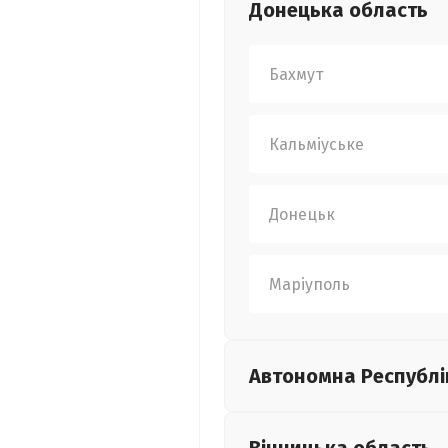
Донецька
область
Бахмут
Кальміуське
Донецьк
Маріуполь
Автономна Республі