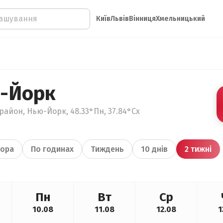
Київ
Львів
Вінниця
Хмельницький
-Йорк
район, Нью-Йорк, 48.33°Пн, 37.84°Сх
ора
По годинах
Тиждень
10 днів
2 тижні
Пн
Вт
Ср
10.08
11.08
12.08
1