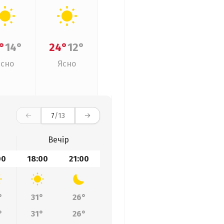
°
14°
24°
12°
Ясно
Ясно
7
/13
Вечір
00
18:00
21:00
°
31°
26°
°
31°
26°