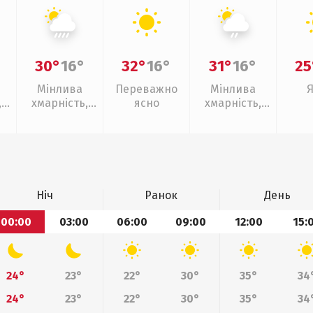
30°
16°
32°
16°
31°
16°
25
Мінлива
Переважно
Мінлива
,
хмарність,
ясно
хмарність,
зливи
слабкий дощ
Ніч
Ранок
День
00:00
03:00
06:00
09:00
12:00
15:
24°
23°
22°
30°
35°
34
24°
23°
22°
30°
35°
34