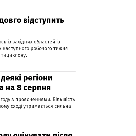
адовго відступить
ь із західних областей із
 наступного робочого тижня
нтициклону.
 деякі регіони
а на 8 серпня
огоду з проясненнями. Більшість
ному сході утримається сильна
оду очікувати після