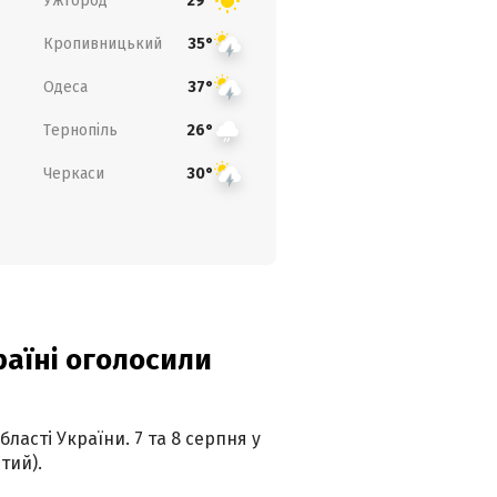
Ужгород
29°
Кропивницький
35°
Одеса
37°
Тернопіль
26°
Черкаси
30°
країні оголосили
ласті України. 7 та 8 серпня у
тий).