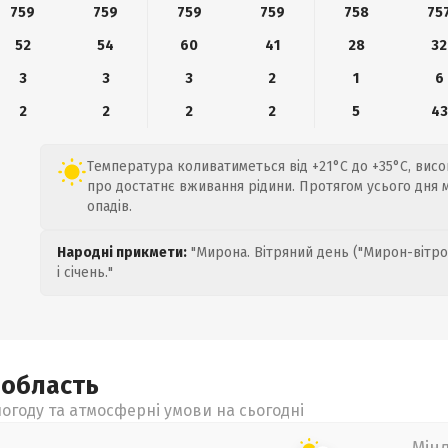
759
759
759
759
758
75
52
54
60
41
28
32
3
3
3
2
1
6
2
2
2
2
5
43
Температура коливатиметься від +21°C до +35°C, вис
про достатнє вживання рідини. Протягом усього дня 
опадів.
Народні прикмети:
"Мирона. Вітряний день ("Мирон-вітро
і січень."
а
область
огоду та атмосферні умови на сьогодні