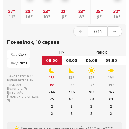
27°
28°
23°
22°
23°
28°
32°
11°
16°
10°
9°
8°
9°
14°
7
/14
Понеділок, 10 серпня
Ніч
Ранок
Схід:
05:47
00:00
03:00
06:00
09:00
1
Захід:
20:41
Температура С°
15°
13°
12°
19°
Відчувається як
Тиск, мм
15°
13°
12°
19°
Вологість, %
766
766
766
765
Вітер, м/с
Ймовірність опадів,
75
80
88
61
%
2
2
2
2
2
2
2
2
Температура коливатиметься від +11°C до +27°C,