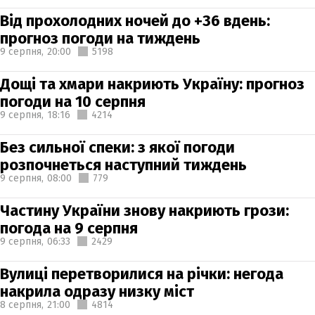
Від прохолодних ночей до +36 вдень:
прогноз погоди на тиждень
9 серпня,
20:00
5198
Дощі та хмари накриють Україну: прогноз
погоди на 10 серпня
9 серпня,
18:16
4214
Без сильної спеки: з якої погоди
розпочнеться наступний тиждень
9 серпня,
08:00
779
Частину України знову накриють грози:
погода на 9 серпня
9 серпня,
06:33
2429
Вулиці перетворилися на річки: негода
накрила одразу низку міст
8 серпня,
21:00
4814