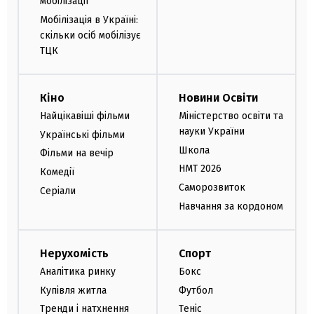
мобілізації
Мобілізація в Україні:
скільки осіб мобілізує
ТЦК
Кіно
Новини Освіти
Найцікавіші фільми
Міністерство освіти та
науки України
Українські фільми
Школа
Фільми на вечір
НМТ 2026
Комедії
Саморозвиток
Серіали
Навчання за кордоном
Нерухомість
Спорт
Аналітика ринку
Бокс
Купівля житла
Футбол
Тренди і натхнення
Теніс