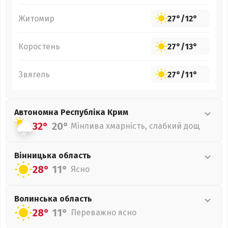
Житомир
27°
/
12°
Коростень
27°
/
13°
Звягель
27°
/
11°
Автономна Республіка Крим
32°
20°
Мінлива хмарність, слабкий дощ
Вінницька
область
28°
11°
Ясно
Волинська
область
28°
11°
Переважно ясно