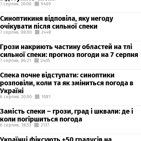
7 серпня,
20:00
9469
Синоптикиня відповіла, яку негоду
очікувати після сильної спеки
7 серпня,
08:00
2448
Грози накриють частину областей на тлі
сильної спеки: прогноз погоди на 7 серпня
7 серпня,
06:21
2405
Спека почне відступати: синоптики
розповіли, коли та як зміниться погода в
Україні
6 серпня,
20:00
1081
Замість спеки – грози, град і шквали: де і
коли погіршиться погода
6 серпня,
18:53
2137
Українці фіксують +50 градусів на