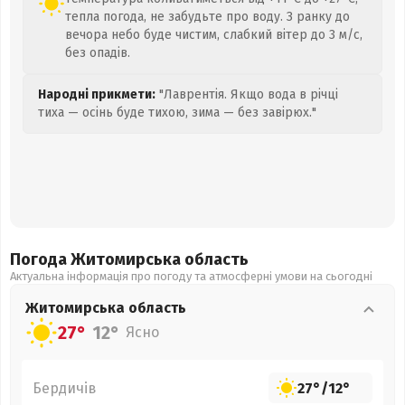
тепла погода, не забудьте про воду. З ранку до
вечора небо буде чистим, слабкий вітер до 3 м/с,
без опадів.
Народні прикмети:
"Лаврентія. Якщо вода в річці
тиха — осінь буде тихою, зима — без завірюх."
Погода Житомирська
область
Актуальна інформація про погоду та атмосферні умови на сьогодні
Житомирська
область
27°
12°
Ясно
Бердичів
27°
/
12°