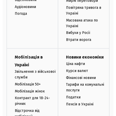
Мирні переговори
Аудіоновини
Повітряна тривога в
Україні
Погода
Масована атака по
Україні
Вибухи у Росії
Втрати ворога
Мобілізація в
Новини економіки
Ціна нафти
Україні
Курси валют
Звільнення з військової
служби
Фінансові новини
Мобілізація 50+
Тарифи на комунальні
послуги
Мобілізація жінок
Податки
Контракт для 18-24-
річних
Пенсія в Україні
Відстрочка від