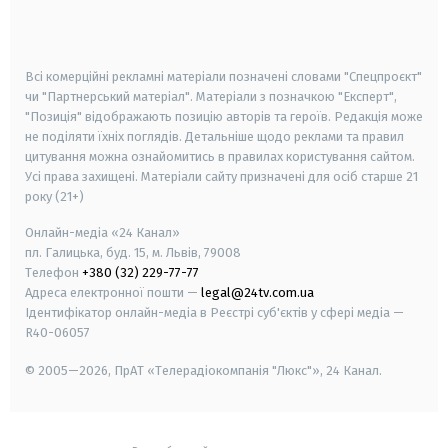
smart tv
samsung smart tv
Всі комерційні рекламні матеріали позначені словами "Спецпроєкт"
чи "Партнерський матеріал". Матеріали з позначкою "Експерт",
"Позиція" відображають позицію авторів та героїв. Редакція може
не поділяти їхніх поглядів. Детальніше щодо реклами та правил
цитування можна ознайомитись в правилах користування сайтом.
Усі права захищені.
Матеріали сайту призначені для осіб старше
21
року (21+)
Онлайн-медіа «24 Канал»
пл. Галицька, буд. 15, м. Львів, 79008
Телефон
+380 (32) 229-77-77
Адреса електронної пошти —
legal@24tv.com.ua
Ідентифікатор онлайн-медіа в Реєстрі суб'єктів у сфері медіа —
R40-06057
© 2005—2026,
ПрАТ «Телерадіокомпанія "Люкс"», 24 Канал.