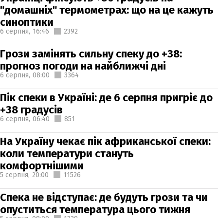
"домашніх" термометрах: що на це кажуть
синоптики
6 серпня,
16:46
2392
Грози замінять сильну спеку до +38:
прогноз погоди на найближчі дні
6 серпня,
08:00
3364
Пік спеки в Україні: де 6 серпня пригріє до
+38 градусів
6 серпня,
06:40
851
На Україну чекає пік африканської спеки:
коли температури стануть
комфортнішими
5 серпня,
20:00
11526
Спека не відступає: де будуть грози та чи
опуститься температура цього тижня