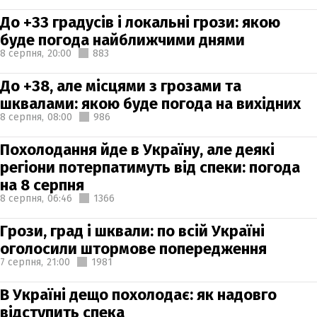
До +33 градусів і локальні грози: якою
буде погода найближчими днями
8 серпня,
20:00
883
До +38, але місцями з грозами та
шквалами: якою буде погода на вихідних
8 серпня,
08:00
986
Похолодання йде в Україну, але деякі
регіони потерпатимуть від спеки: погода
на 8 серпня
8 серпня,
06:46
1366
Грози, град і шквали: по всій Україні
оголосили штормове попередження
7 серпня,
21:00
1981
В Україні дещо похолодає: як надовго
відступить спека