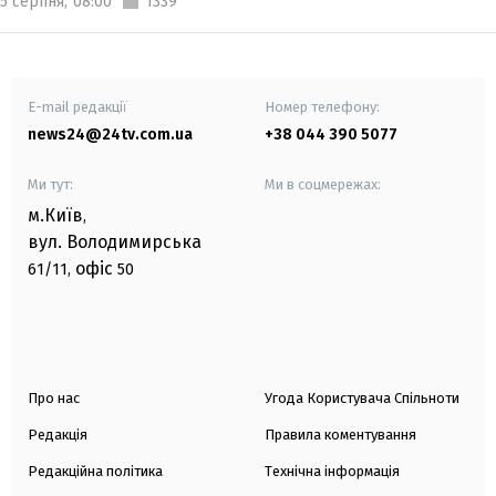
5 серпня,
08:00
1339
E-mail редакції
Номер телефону:
news24@24tv.com.ua
+38 044 390 5077
Ми тут:
Ми в соцмережах:
м.Київ
,
вул. Володимирська
офіс
61/11,
50
Про нас
Угода Користувача Спільноти
Редакція
Правила коментування
Редакційна політика
Технічна інформація