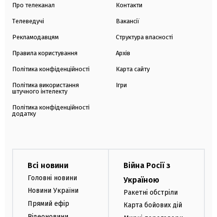
Про телеканал
Контакти
Телеведучі
Вакансії
Рекламодавцям
Структура власності
Правила користування
Архів
Політика конфіденційності
Карта сайту
Політика використання
Ігри
штучного інтелекту
Політика конфіденційності
додатку
Всі новини
Війна Росії з
Головні новини
Україною
Новини України
Ракетні обстріли
Прямий ефір
Карта бойових дій
Відеоновини