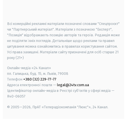
smart tv
samsung smart tv
Всі комерційні рекламні матеріали позначені словами "Спецпроєкт"
чи "Партнерський матеріал". Матеріали з позначкою "Експерт",
"Позиція" відображають позицію авторів та героїв. Редакція може
не поділяти їхніх поглядів. Детальніше щодо реклами та правил
цитування можна ознайомитись в правилах користування сайтом.
Усі права захищені.
Матеріали сайту призначені для осіб старше
21
року (21+)
Онлайн-медіа «24 Канал»
пл. Галицька, буд. 15, м. Львів, 79008
Телефон
+380 (32) 229-77-77
Адреса електронної пошти —
legal@24tv.com.ua
Ідентифікатор онлайн-медіа в Реєстрі суб'єктів у сфері медіа —
R40-06057
© 2005—2026,
ПрАТ «Телерадіокомпанія "Люкс"», 24 Канал.