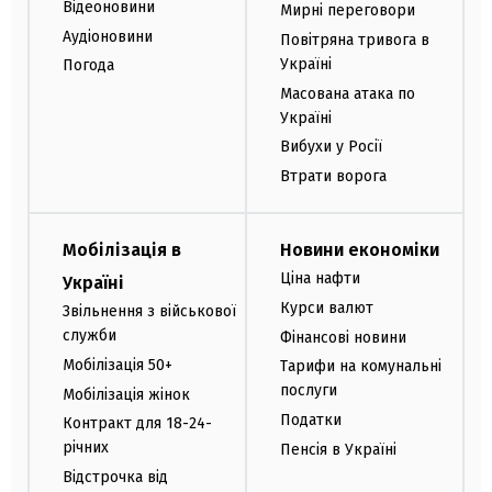
Відеоновини
Мирні переговори
Аудіоновини
Повітряна тривога в
Україні
Погода
Масована атака по
Україні
Вибухи у Росії
Втрати ворога
Мобілізація в
Новини економіки
Ціна нафти
Україні
Курси валют
Звільнення з військової
служби
Фінансові новини
Мобілізація 50+
Тарифи на комунальні
послуги
Мобілізація жінок
Податки
Контракт для 18-24-
річних
Пенсія в Україні
Відстрочка від