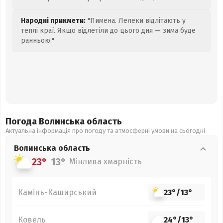
Народні прикмети:
"Пимена. Лелеки відлітають у
теплі краї. Якщо відлетіли до цього дня — зима буде
ранньою."
Погода Волинська
область
Актуальна інформація про погоду та атмосферні умови на сьогодні
Волинська
область
23°
13°
Мінлива хмарність
Камінь-Каширський
23°
/
13°
Ковель
24°
/
13°