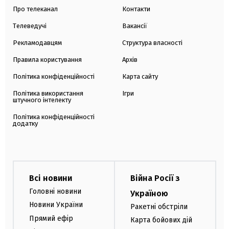
Про телеканал
Контакти
Телеведучі
Вакансії
Рекламодавцям
Структура власності
Правила користування
Архів
Політика конфіденційності
Карта сайту
Політика використання
Ігри
штучного інтелекту
Політика конфіденційності
додатку
Всі новини
Війна Росії з
Головні новини
Україною
Новини України
Ракетні обстріли
Прямий ефір
Карта бойових дій