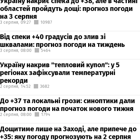
Україну накриє спека до +38, але в частині
областей пройдуть дощі: прогноз погоди
на 3 серпня
3 серпня,
09:27
10987
Від спеки +40 градусів до злив зі
шквалами: прогноз погоди на тиждень
3 серпня,
08:00
5464
Україну накрив "тепловий купол": у 5
регіонах зафіксували температурні
рекорди
2 серпня,
14:52
3682
До +37 та локальні грози: синоптики дали
прогноз погоди на початок нового тижня
2 серпня,
08:00
1794
Дощитиме лише на Заході, але припече до
+35: яку погоду прогнозують на 2 серпня