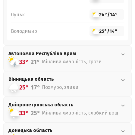
Луцьк
24°
/
14°
Володимир
25°
/
14°
Автономна Республіка Крим
33°
21°
Мінлива хмарність, грози
Вінницька
область
25°
17°
Похмуро, зливи
Дніпропетровська
область
33°
25°
Мінлива хмарність, слабкий дощ
Донецька
область