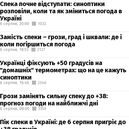
Спека почне відступати: синоптики
розповіли, коли та як зміниться погода в
Україні
6 серпня,
20:00
1032
Замість спеки – грози, град і шквали: де і
коли погіршиться погода
6 серпня,
18:53
2127
Українці фіксують +50 градусів на
"домашніх" термометрах: що на це кажуть
синоптики
6 серпня,
16:46
2346
Грози замінять сильну спеку до +38:
прогноз погоди на найближчі дні
6 серпня,
08:00
3356
Пік спеки в Україні: де 6 серпня пригріє до