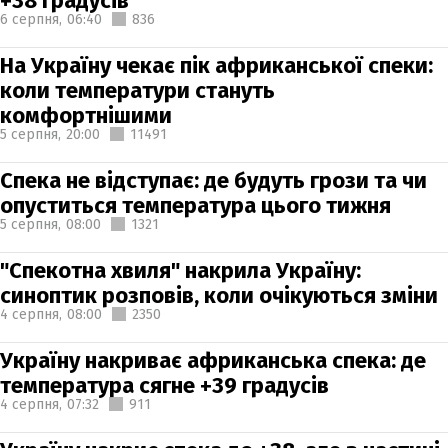
+38 градусів
6 серпня,
06:40
836
На Україну чекає пік африканської спеки:
коли температури стануть
комфортнішими
5 серпня,
20:00
11491
Спека не відступає: де будуть грози та чи
опуститься температура цього тижня
5 серпня,
08:00
1321
"Спекотна хвиля" накрила Україну:
синоптик розповів, коли очікуються зміни
4 серпня,
08:00
2350
Україну накриває африканська спека: де
температура сягне +39 градусів
4 серпня,
07:32
911