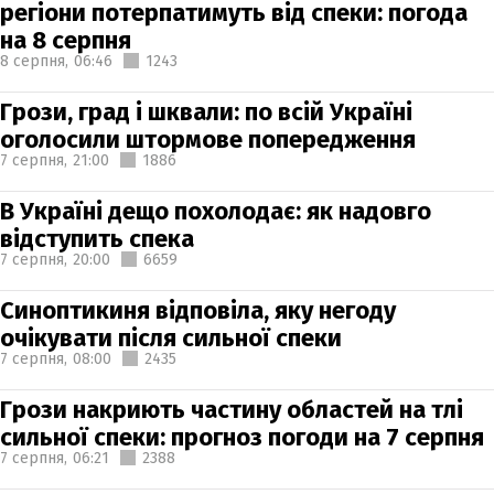
регіони потерпатимуть від спеки: погода
на 8 серпня
8 серпня,
06:46
1243
Грози, град і шквали: по всій Україні
оголосили штормове попередження
7 серпня,
21:00
1886
В Україні дещо похолодає: як надовго
відступить спека
7 серпня,
20:00
6659
Синоптикиня відповіла, яку негоду
очікувати після сильної спеки
7 серпня,
08:00
2435
Грози накриють частину областей на тлі
сильної спеки: прогноз погоди на 7 серпня
7 серпня,
06:21
2388