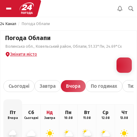
24 Канал
Погода Облапи
Погода Облапи
Волинська обл., Ковельський район, Облапи, 51.33°Пн, 24.69°Сх
Змінити місто
Сьогодні
Завтра
Вчора
По годинах
Тиж
Пт
Сб
Нд
Пн
Вт
Ср
Чт
Вчора
Сьогодні
Завтра
10.08
11.08
12.08
13.08