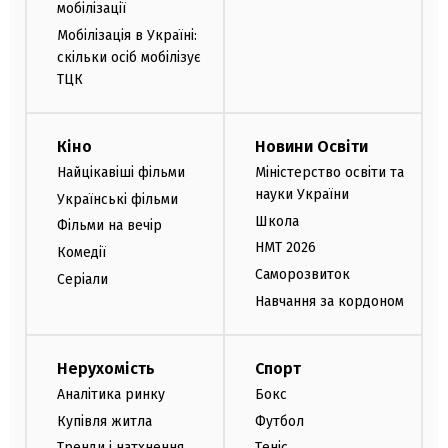
мобілізації
Мобілізація в Україні:
скільки осіб мобілізує
ТЦК
Кіно
Новини Освіти
Найцікавіші фільми
Міністерство освіти та
науки України
Українські фільми
Школа
Фільми на вечір
НМТ 2026
Комедії
Саморозвиток
Серіали
Навчання за кордоном
Нерухомість
Спорт
Аналітика ринку
Бокс
Купівля житла
Футбол
Тренди і натхнення
Теніс