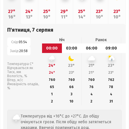
27°
24°
25°
29°
25°
23°
23°
16°
13°
10°
11°
14°
10°
10°
П'ятниця, 7 серпня
Ніч
Ранок
Схід:
05:54
00:00
03:00
06:00
09:00
1
Захід:
20:58
Температура С°
24°
23°
21°
23°
Відчувається як
Тиск, мм
24°
23°
21°
23°
Вологість, %
760
760
760
762
Вітер, м/с
Ймовірність опадів,
65
66
76
78
%
1
3
4
4
2
10
2
31
Температура від +16°C до +27°C. До обіду
очікуються грози. Після обіду небо затягнеться
хмарами. Ввечері припиниться дощ.