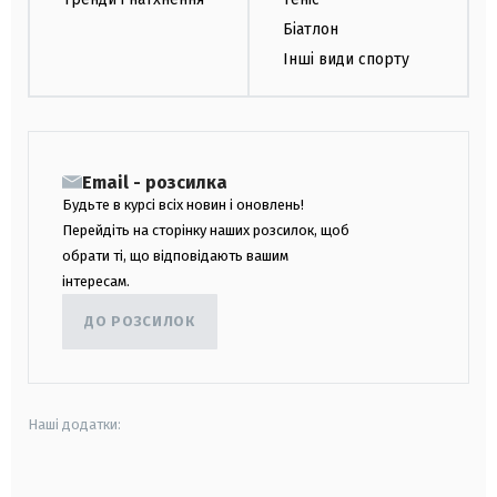
Біатлон
Інші види спорту
Email - розсилка
Будьте в курсі всіх новин і оновлень!
Перейдіть на сторінку наших розсилок, щоб
обрати ті, що відповідають вашим
інтересам.
ДО РОЗСИЛОК
Наші додатки:
android
apple