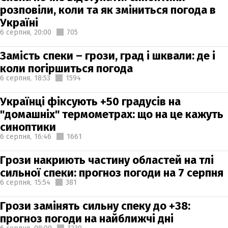
розповіли, коли та як зміниться погода в
Україні
6 серпня,
20:00
705
Замість спеки – грози, град і шквали: де і
коли погіршиться погода
6 серпня,
18:53
1594
Українці фіксують +50 градусів на
"домашніх" термометрах: що на це кажуть
синоптики
6 серпня,
16:46
1661
Грози накриють частину областей на тлі
сильної спеки: прогноз погоди на 7 серпня
6 серпня,
15:54
381
Грози замінять сильну спеку до +38:
прогноз погоди на найближчі дні