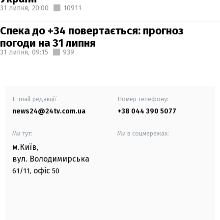
31 липня,
20:00
10911
Спека до +34 повертається: прогноз
погоди на 31 липня
31 липня,
09:15
939
E-mail редакції
Номер телефону:
news24@24tv.com.ua
+38 044 390 5077
Ми тут:
Ми в соцмережах:
м.Київ
,
вул. Володимирська
офіс
61/11,
50