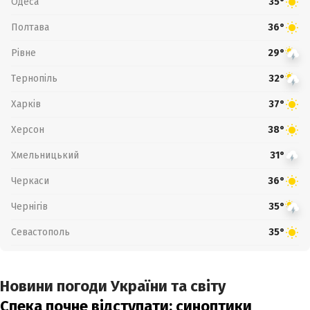
Одеса
35°
Полтава
36°
Рівне
29°
Тернопіль
32°
Харків
37°
Херсон
38°
Хмельницький
31°
Черкаси
36°
Чернігів
35°
Севастополь
35°
Новини погоди України та світу
Спека почне відступати: синоптики