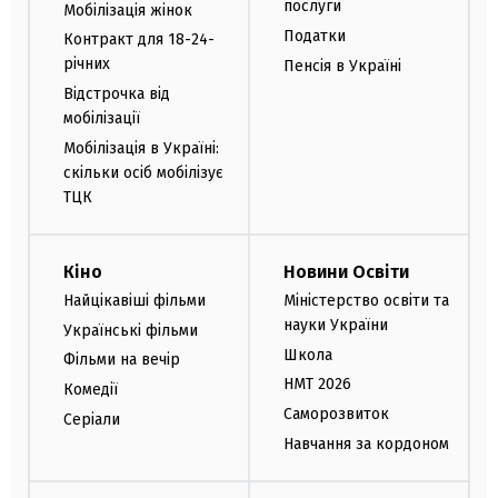
послуги
Мобілізація жінок
Податки
Контракт для 18-24-
річних
Пенсія в Україні
Відстрочка від
мобілізації
Мобілізація в Україні:
скільки осіб мобілізує
ТЦК
Кіно
Новини Освіти
Найцікавіші фільми
Міністерство освіти та
науки України
Українські фільми
Школа
Фільми на вечір
НМТ 2026
Комедії
Саморозвиток
Серіали
Навчання за кордоном