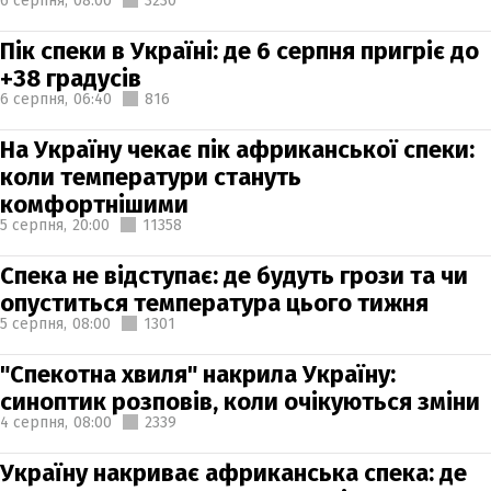
6 серпня,
08:00
3230
Пік спеки в Україні: де 6 серпня пригріє до
+38 градусів
6 серпня,
06:40
816
На Україну чекає пік африканської спеки:
коли температури стануть
комфортнішими
5 серпня,
20:00
11358
Спека не відступає: де будуть грози та чи
опуститься температура цього тижня
5 серпня,
08:00
1301
"Спекотна хвиля" накрила Україну:
синоптик розповів, коли очікуються зміни
4 серпня,
08:00
2339
Україну накриває африканська спека: де