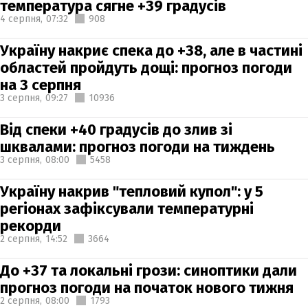
температура сягне +39 градусів
4 серпня,
07:32
908
Україну накриє спека до +38, але в частині
областей пройдуть дощі: прогноз погоди
на 3 серпня
3 серпня,
09:27
10936
Від спеки +40 градусів до злив зі
шквалами: прогноз погоди на тиждень
3 серпня,
08:00
5458
Україну накрив "тепловий купол": у 5
регіонах зафіксували температурні
рекорди
2 серпня,
14:52
3664
До +37 та локальні грози: синоптики дали
прогноз погоди на початок нового тижня
2 серпня,
08:00
1793