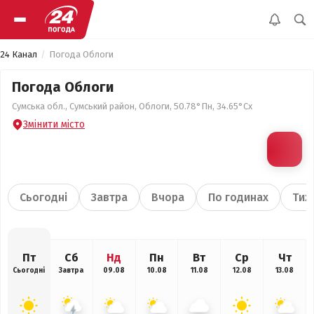
24 Канал
Погода Облоги
Погода Облоги
Сумська обл., Сумський район, Облоги, 50.78°Пн, 34.65°Сх
Змінити місто
Сьогодні
Завтра
Вчора
По годинах
Тиж
Пт
Сб
Нд
Пн
Вт
Ср
Чт
Сьогодні
Завтра
09.08
10.08
11.08
12.08
13.08