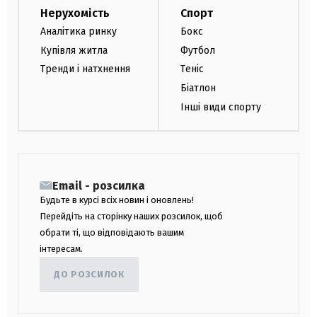
Нерухомість
Спорт
Аналітика ринку
Бокс
Купівля житла
Футбол
Тренди і натхнення
Теніс
Біатлон
Інші види спорту
Email - розсилка
Будьте в курсі всіх новин і оновлень!
Перейдіть на сторінку наших розсилок, щоб
обрати ті, що відповідають вашим
інтересам.
ДО РОЗСИЛОК