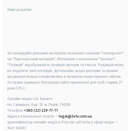
Наші додатки:
android
apple
smart tv
samsung smart tv
Всі комерційні рекламні матеріали позначені словами "Спецпроєкт"
чи "Партнерський матеріал". Матеріали з позначкою "Експерт",
"Позиція" відображають позицію авторів та героїв. Редакція може
не поділяти їхніх поглядів. Детальніше щодо реклами та правил
цитування можна ознайомитись в правилах користування сайтом.
Усі права захищені.
Матеріали сайту призначені для осіб старше
21
року (21+)
Онлайн-медіа «24 Канал»
пл. Галицька, буд. 15, м. Львів, 79008
Телефон
+380 (32) 229-77-77
Адреса електронної пошти —
legal@24tv.com.ua
Ідентифікатор онлайн-медіа в Реєстрі суб'єктів у сфері медіа —
R40-06057