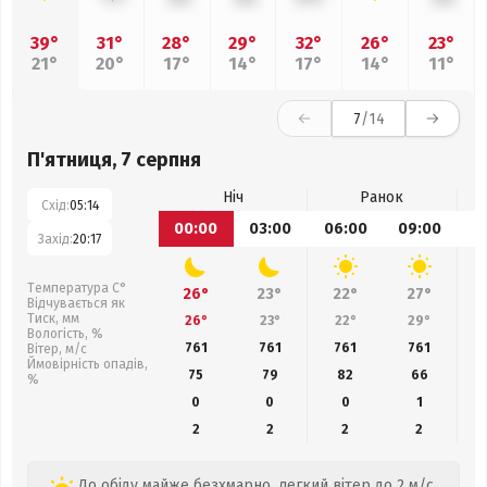
39°
31°
28°
29°
32°
26°
23°
21°
20°
17°
14°
17°
14°
11°
7
/14
П'ятниця, 7 серпня
Ніч
Ранок
Схід:
05:14
00:00
03:00
06:00
09:00
1
Захід:
20:17
Температура С°
26°
23°
22°
27°
Відчувається як
Тиск, мм
26°
23°
22°
29°
Вологість, %
761
761
761
761
Вітер, м/с
Ймовірність опадів,
75
79
82
66
%
0
0
0
1
2
2
2
2
До обіду майже безхмарно, легкий вітер до 2 м/с.