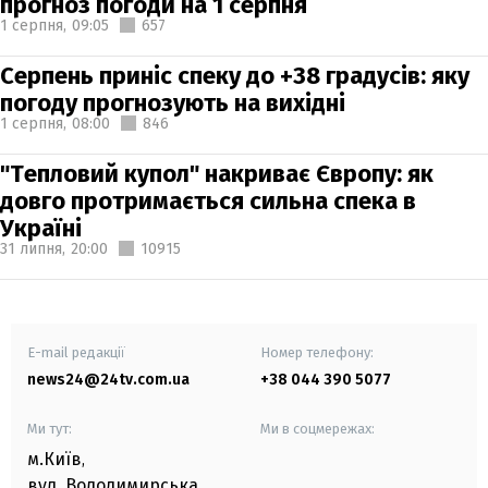
прогноз погоди на 1 серпня
1 серпня,
09:05
657
Серпень приніс спеку до +38 градусів: яку
погоду прогнозують на вихідні
1 серпня,
08:00
846
"Тепловий купол" накриває Європу: як
довго протримається сильна спека в
Україні
31 липня,
20:00
10915
E-mail редакції
Номер телефону:
news24@24tv.com.ua
+38 044 390 5077
Ми тут:
Ми в соцмережах:
м.Київ
,
вул. Володимирська