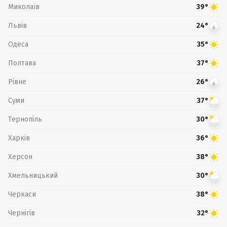
Миколаїв
39°
Львів
24°
Одеса
35°
Полтава
37°
Рівне
26°
Суми
37°
Тернопіль
30°
Харків
36°
Херсон
38°
Хмельницький
30°
Черкаси
38°
Чернігів
32°