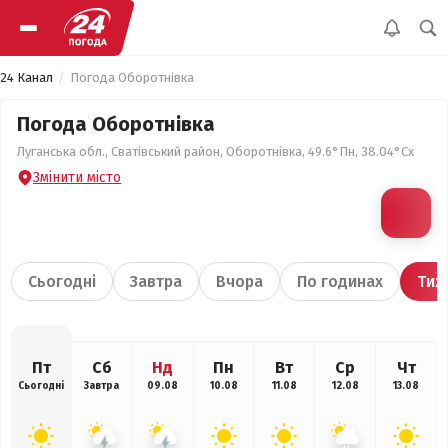
24 Канал
Погода Оборотнівка
Погода Оборотнівка
Луганська обл., Сватівський район, Оборотнівка, 49.6°Пн, 38.04°Сх
Змінити місто
Сьогодні
Завтра
Вчора
По годинах
Тиж
Пт
Сб
Нд
Пн
Вт
Ср
Чт
Сьогодні
Завтра
09.08
10.08
11.08
12.08
13.08