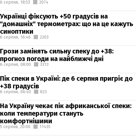
6 серпня,
18:53
2074
Українці фіксують +50 градусів на
"домашніх" термометрах: що на це кажуть
синоптики
6 серпня,
16:46
2203
Грози замінять сильну спеку до +38:
прогноз погоди на найближчі дні
6 серпня,
08:00
3313
Пік спеки в Україні: де 6 серпня пригріє до
+38 градусів
6 серпня,
06:40
823
На Україну чекає пік африканської спеки:
коли температури стануть
комфортнішими
5 серпня,
20:00
11435