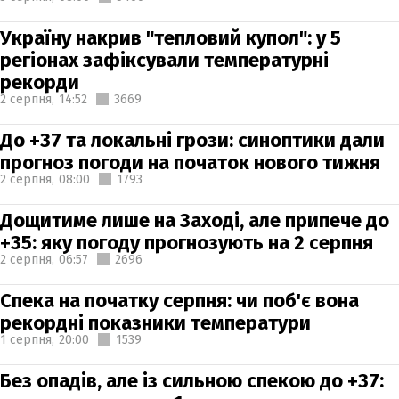
Україну накрив "тепловий купол": у 5
регіонах зафіксували температурні
рекорди
2 серпня,
14:52
3669
До +37 та локальні грози: синоптики дали
прогноз погоди на початок нового тижня
2 серпня,
08:00
1793
Дощитиме лише на Заході, але припече до
+35: яку погоду прогнозують на 2 серпня
2 серпня,
06:57
2696
Спека на початку серпня: чи поб'є вона
рекордні показники температури
1 серпня,
20:00
1539
Без опадів, але із сильною спекою до +37: