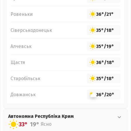
Ровеньки
36°
/
21°
Сіверськодонецьк
35°
/
18°
Алчевськ
35°
/
19°
Щастя
36°
/
18°
Старобільськ
35°
/
18°
Довжанськ
36°
/
20°
Автономна Республіка Крим
33°
19°
Ясно