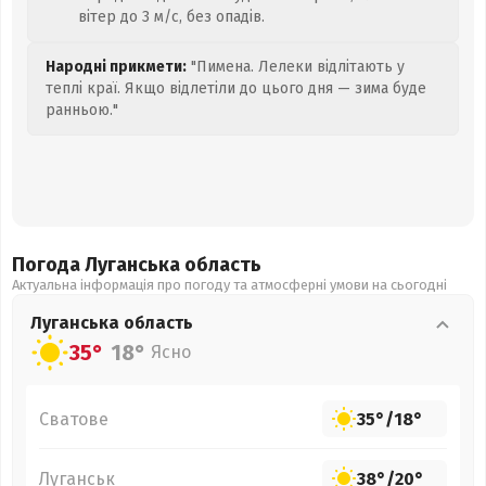
вітер до 3 м/с, без опадів.
Народні прикмети:
"Пимена. Лелеки відлітають у
теплі краї. Якщо відлетіли до цього дня — зима буде
ранньою."
Погода Луганська
область
Актуальна інформація про погоду та атмосферні умови на сьогодні
Луганська
область
35°
18°
Ясно
Сватове
35°
/
18°
Луганськ
38°
/
20°