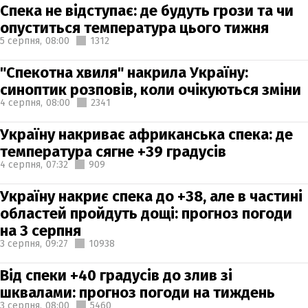
Спека не відступає: де будуть грози та чи
опуститься температура цього тижня
5 серпня,
08:00
1312
"Спекотна хвиля" накрила Україну:
синоптик розповів, коли очікуються зміни
4 серпня,
08:00
2341
Україну накриває африканська спека: де
температура сягне +39 градусів
4 серпня,
07:32
909
Україну накриє спека до +38, але в частині
областей пройдуть дощі: прогноз погоди
на 3 серпня
3 серпня,
09:27
10938
Від спеки +40 градусів до злив зі
шквалами: прогноз погоди на тиждень
3 серпня,
08:00
5460