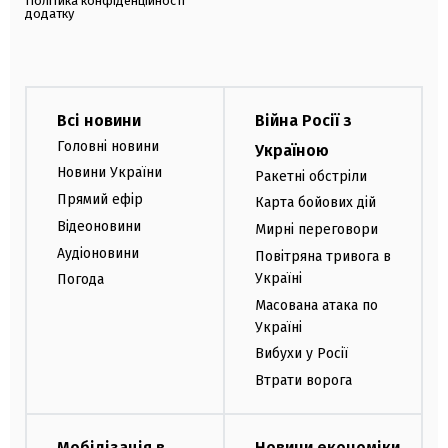
Політика конфіденційності
додатку
Всі новини
Війна Росії з
Головні новини
Україною
Новини України
Ракетні обстріли
Прямий ефір
Карта бойових дій
Відеоновини
Мирні переговори
Аудіоновини
Повітряна тривога в
Україні
Погода
Масована атака по
Україні
Вибухи у Росії
Втрати ворога
Мобілізація в
Новини економіки