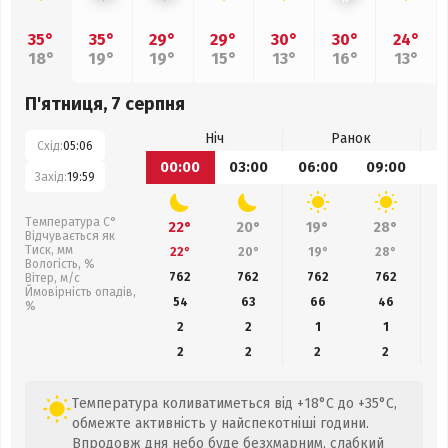
35°
35°
29°
29°
30°
30°
24°
18°
19°
19°
15°
13°
16°
13°
П'ятниця, 7 серпня
Ніч
Ранок
Схід:
05:06
00:00
03:00
06:00
09:00
1
Захід:
19:59
Температура С°
22°
20°
19°
28°
Відчувається як
Тиск, мм
22°
20°
19°
28°
Вологість, %
762
762
762
762
Вітер, м/с
Ймовірність опадів,
54
63
66
46
%
2
2
1
1
2
2
2
2
Температура коливатиметься від +18°C до +35°C,
обмежте активність у найспекотніші години.
Впродовж дня небо буде безхмарним, слабкий