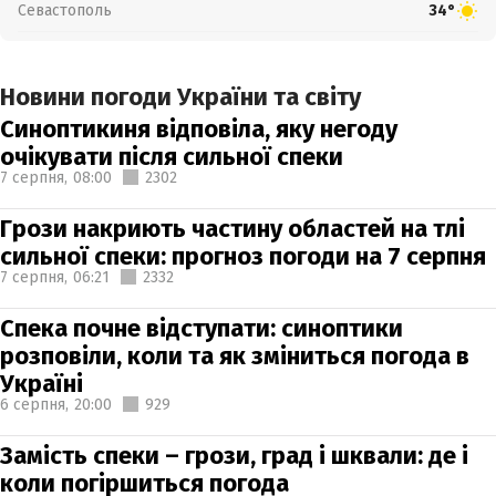
Севастополь
34°
Новини погоди України та світу
Синоптикиня відповіла, яку негоду
очікувати після сильної спеки
7 серпня,
08:00
2302
Грози накриють частину областей на тлі
сильної спеки: прогноз погоди на 7 серпня
7 серпня,
06:21
2332
Спека почне відступати: синоптики
розповіли, коли та як зміниться погода в
Україні
6 серпня,
20:00
929
Замість спеки – грози, град і шквали: де і
коли погіршиться погода