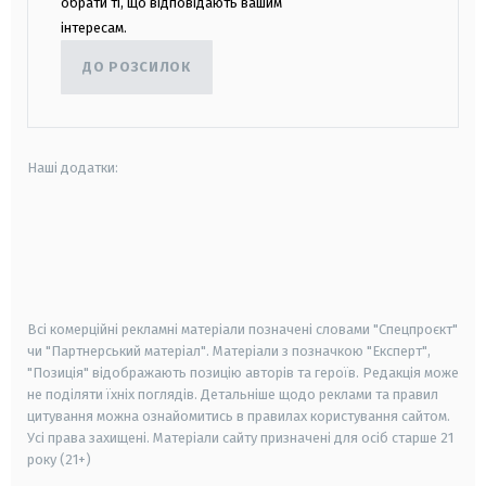
обрати ті, що відповідають вашим
інтересам.
ДО РОЗСИЛОК
Наші додатки:
android
apple
smart tv
samsung smart tv
Всі комерційні рекламні матеріали позначені словами "Спецпроєкт"
чи "Партнерський матеріал". Матеріали з позначкою "Експерт",
"Позиція" відображають позицію авторів та героїв. Редакція може
не поділяти їхніх поглядів. Детальніше щодо реклами та правил
цитування можна ознайомитись в правилах користування сайтом.
Усі права захищені.
Матеріали сайту призначені для осіб старше
21
року (21+)