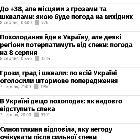
До +38, але місцями з грозами та
шквалами: якою буде погода на вихідних
8 серпня,
08:00
976
Похолодання йде в Україну, але деякі
регіони потерпатимуть від спеки: погода
на 8 серпня
8 серпня,
06:46
1334
Грози, град і шквали: по всій Україні
оголосили штормове попередження
7 серпня,
21:00
1956
В Україні дещо похолодає: як надовго
відступить спека
7 серпня,
20:00
9301
Синоптикиня відповіла, яку негоду
очікувати після сильної спеки