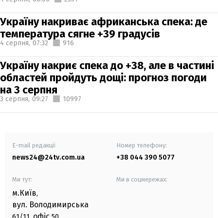
Україну накриває африканська спека: де
температура сягне +39 градусів
4 серпня,
07:32
916
Україну накриє спека до +38, але в частині
областей пройдуть дощі: прогноз погоди
на 3 серпня
3 серпня,
09:27
10997
E-mail редакції
Номер телефону:
news24@24tv.com.ua
+38 044 390 5077
Ми тут:
Ми в соцмережах:
м.Київ
,
вул. Володимирська
офіс
61/11,
50