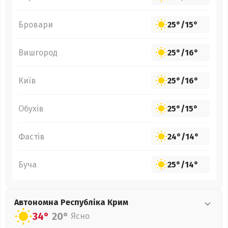
Бровари
25°
/
15°
Вишгород
25°
/
16°
Київ
25°
/
16°
Обухів
25°
/
15°
Фастів
24°
/
14°
Буча
25°
/
14°
Автономна Республіка Крим
34°
20°
Ясно