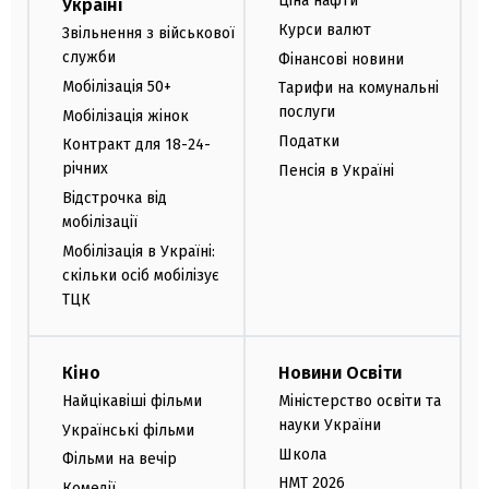
Ціна нафти
Україні
Курси валют
Звільнення з військової
служби
Фінансові новини
Мобілізація 50+
Тарифи на комунальні
послуги
Мобілізація жінок
Податки
Контракт для 18-24-
річних
Пенсія в Україні
Відстрочка від
мобілізації
Мобілізація в Україні:
скільки осіб мобілізує
ТЦК
Кіно
Новини Освіти
Найцікавіші фільми
Міністерство освіти та
науки України
Українські фільми
Школа
Фільми на вечір
НМТ 2026
Комедії