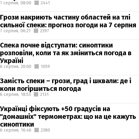
7 серпня,
08:00
2441
Грози накриють частину областей на тлі
сильної спеки: прогноз погоди на 7 серпня
7 серпня,
06:21
2397
Спека почне відступати: синоптики
розповіли, коли та як зміниться погода в
Україні
6 серпня,
20:00
1059
Замість спеки – грози, град і шквали: де і
коли погіршиться погода
6 серпня,
18:53
2131
Українці фіксують +50 градусів на
"домашніх" термометрах: що на це кажуть
синоптики
6 серпня,
16:46
2380