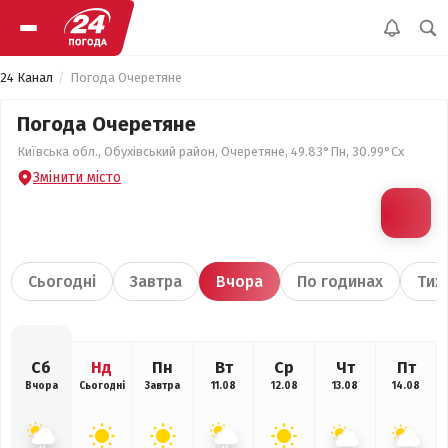
24 Канал
Погода Очеретяне
Погода Очеретяне
Київська обл., Обухівський район, Очеретяне, 49.83°Пн, 30.99°Сх
Змінити місто
Сьогодні
Завтра
Вчора
По годинах
Тиж
Сб
Нд
Пн
Вт
Ср
Чт
Пт
Вчора
Сьогодні
Завтра
11.08
12.08
13.08
14.08