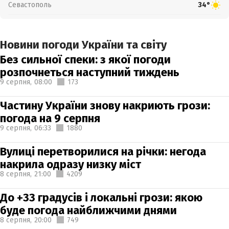
Севастополь
34°
Новини погоди України та світу
Без сильної спеки: з якої погоди
розпочнеться наступний тиждень
9 серпня,
08:00
173
Частину України знову накриють грози:
погода на 9 серпня
9 серпня,
06:33
1880
Вулиці перетворилися на річки: негода
накрила одразу низку міст
8 серпня,
21:00
4209
До +33 градусів і локальні грози: якою
буде погода найближчими днями
8 серпня,
20:00
749