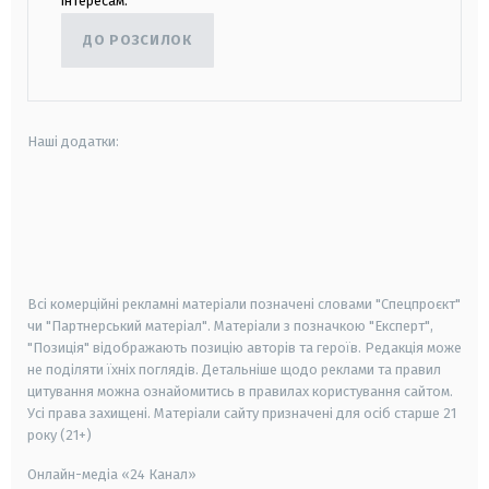
інтересам.
ДО РОЗСИЛОК
Наші додатки:
android
apple
smart tv
samsung smart tv
Всі комерційні рекламні матеріали позначені словами "Спецпроєкт"
чи "Партнерський матеріал". Матеріали з позначкою "Експерт",
"Позиція" відображають позицію авторів та героїв. Редакція може
не поділяти їхніх поглядів. Детальніше щодо реклами та правил
цитування можна ознайомитись в правилах користування сайтом.
Усі права захищені.
Матеріали сайту призначені для осіб старше
21
року (21+)
Онлайн-медіа «24 Канал»