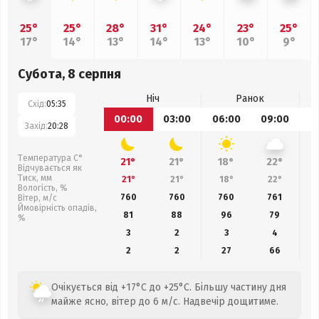
25°
25°
28°
31°
24°
23°
25°
17°
14°
13°
14°
13°
10°
9°
Субота, 8 серпня
Ніч
Ранок
Схід:
05:35
00:00
03:00
06:00
09:00
1
Захід:
20:28
Температура С°
21°
21°
18°
22°
Відчувається як
Тиск, мм
21°
21°
18°
22°
Вологість, %
760
760
760
761
Вітер, м/с
Ймовірність опадів,
81
88
96
79
%
3
2
3
4
2
2
27
66
Очікується від +17°C до +25°C. Більшу частину дня
майже ясно, вітер до 6 м/с. Надвечір дощитиме.