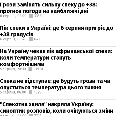
Грози замінять сильну спеку до +38:
прогноз погоди на найближчі дні
6 серпня,
08:00
3358
Пік спеки в Україні: де 6 серпня пригріє до
+38 градусів
6 серпня,
06:40
842
На Україну чекає пік африканської спеки:
коли температури стануть
комфортнішими
5 серпня,
20:00
11510
Спека не відступає: де будуть грози та чи
опуститься температура цього тижня
5 серпня,
08:00
1325
"Спекотна хвиля" накрила Україну:
синоптик розповів, коли очікуються зміни
4 серпня,
08:00
2351