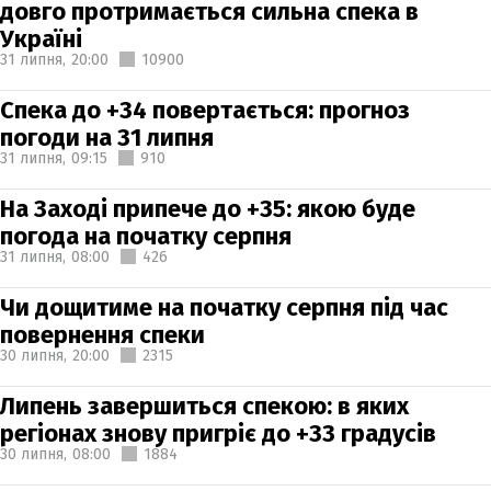
довго протримається сильна спека в
Україні
31 липня,
20:00
10900
Спека до +34 повертається: прогноз
погоди на 31 липня
31 липня,
09:15
910
На Заході припече до +35: якою буде
погода на початку серпня
31 липня,
08:00
426
Чи дощитиме на початку серпня під час
повернення спеки
30 липня,
20:00
2315
Липень завершиться спекою: в яких
регіонах знову пригріє до +33 градусів
30 липня,
08:00
1884