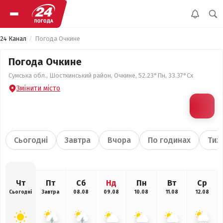
24 Канал
Погода Очкине
Погода Очкине
Сумська обл., Шосткинський район, Очкине, 52.23°Пн, 33.37°Сх
Змінити місто
Сьогодні
Завтра
Вчора
По годинах
Тиж
Чт
Пт
Сб
Нд
Пн
Вт
Ср
Сьогодні
Завтра
08.08
09.08
10.08
11.08
12.08