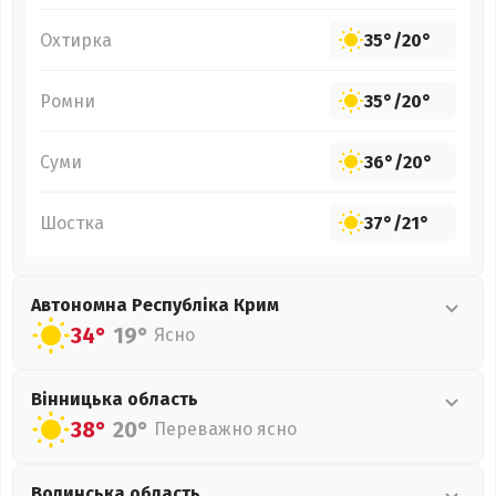
Охтирка
35°
/
20°
Ромни
35°
/
20°
Суми
36°
/
20°
Шостка
37°
/
21°
Автономна Республіка Крим
34°
19°
Ясно
Вінницька
область
38°
20°
Переважно ясно
Волинська
область