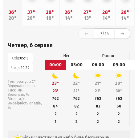
36°
37°
28°
26°
27°
28°
26°
20°
20°
18°
14°
13°
14°
14°
7
/14
Четвер, 6 серпня
Ніч
Ранок
Схід:
05:15
00:00
03:00
06:00
09:00
1
Захід:
20:29
Температура С°
23°
22°
21°
28°
Відчувається як
Тиск, мм
23°
22°
21°
30°
Вологість, %
762
762
762
762
Вітер, м/с
Ймовірність опадів,
84
82
83
60
%
2
2
2
2
1
2
2
2
Більшу частину дня небо буде безхмарним,