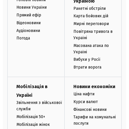
Україною
Новини України
Ракетні обстріли
Прямий ефір
Карта бойових дій
Відеоновини
Мирні переговори
Аудіоновини
Повітряна тривога в
Україні
Погода
Масована атака по
Україні
Вибухи у Росії
Втрати ворога
Мобілізація в
Новини економіки
Ціна нафти
Україні
Курси валют
Звільнення з військової
служби
Фінансові новини
Мобілізація 50+
Тарифи на комунальні
послуги
Мобілізація жінок