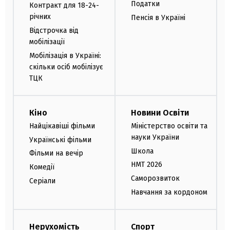
Податки
Контракт для 18-24-
річних
Пенсія в Україні
Відстрочка від
мобілізації
Мобілізація в Україні:
скільки осіб мобілізує
ТЦК
Кіно
Новини Освіти
Найцікавіші фільми
Міністерство освіти та
науки України
Українські фільми
Школа
Фільми на вечір
НМТ 2026
Комедії
Саморозвиток
Серіали
Навчання за кордоном
Нерухомість
Спорт