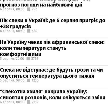
прогноз погоди на найближчі дні
6 серпня,
08:00
257
Пік спеки в Україні: де 6 серпня пригріє до
+38 градусів
6 серпня,
06:40
481
На Україну чекає пік африканської спеки:
коли температури стануть
комфортнішими
5 серпня,
20:00
5793
Спека не відступає: де будуть грози та чи
опуститься температура цього тижня
5 серпня,
08:00
1256
"Спекотна хвиля" накрила Україну:
синоптик розповів, коли очікуються зміни
4 серпня,
08:00
2312