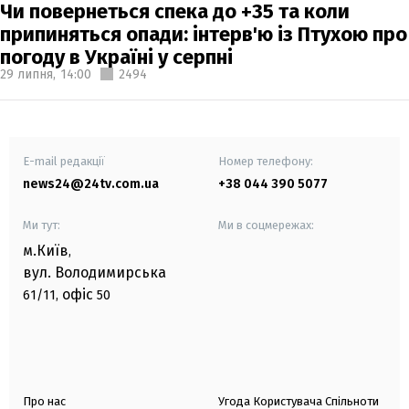
Чи повернеться спека до +35 та коли
припиняться опади: інтерв'ю із Птухою про
погоду в Україні у серпні
29 липня,
14:00
2494
E-mail редакції
Номер телефону:
news24@24tv.com.ua
+38 044 390 5077
Ми тут:
Ми в соцмережах:
м.Київ
,
вул. Володимирська
офіс
61/11,
50
Про нас
Угода Користувача Спільноти