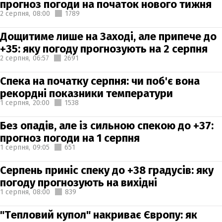
прогноз погоди на початок нового тижня
2 серпня,
08:00
1789
Дощитиме лише на Заході, але припече до
+35: яку погоду прогнозують на 2 серпня
2 серпня,
06:57
2691
Спека на початку серпня: чи поб'є вона
рекордні показники температури
1 серпня,
20:00
1538
Без опадів, але із сильною спекою до +37:
прогноз погоди на 1 серпня
1 серпня,
09:05
651
Серпень приніс спеку до +38 градусів: яку
погоду прогнозують на вихідні
1 серпня,
08:00
839
"Тепловий купол" накриває Європу: як