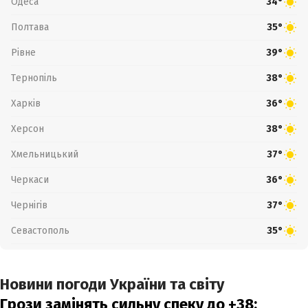
Одеса
34°
Полтава
35°
Рівне
39°
Тернопіль
38°
Харків
36°
Херсон
38°
Хмельницький
37°
Черкаси
36°
Чернігів
37°
Севастополь
35°
Новини погоди України та світу
Грози замінять сильну спеку до +38: