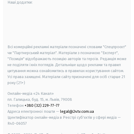
Наші додатки:
android
apple
smart tv
samsung smart tv
Всі комерційні рекламні матеріали позначені словами "Спецпроєкт"
чи "Партнерський матеріал". Матеріали з позначкою "Експерт",
"Позиція" відображають позицію авторів та героїв. Редакція може
не поділяти їхніх поглядів. Детальніше щодо реклами та правил
цитування можна ознайомитись в правилах користування сайтом.
Усі права захищені.
Матеріали сайту призначені для осіб старше
21
року (21+)
Онлайн-медіа «24 Канал»
пл. Галицька, буд. 15, м. Львів, 79008
Телефон
+380 (32) 229-77-77
Адреса електронної пошти —
legal@24tv.com.ua
Ідентифікатор онлайн-медіа в Реєстрі суб'єктів у сфері медіа —
R40-06057