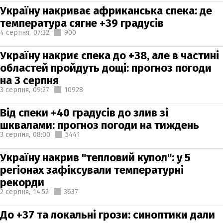
Україну накриває африканська спека: де
температура сягне +39 градусів
4 серпня,
07:32
900
Україну накриє спека до +38, але в частині
областей пройдуть дощі: прогноз погоди
на 3 серпня
3 серпня,
09:27
10928
Від спеки +40 градусів до злив зі
шквалами: прогноз погоди на тиждень
3 серпня,
08:00
5441
Україну накрив "тепловий купол": у 5
регіонах зафіксували температурні
рекорди
2 серпня,
14:52
3637
До +37 та локальні грози: синоптики дали