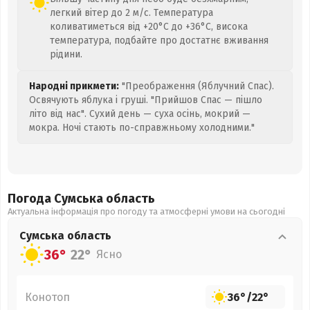
легкий вітер до 2 м/с. Температура
коливатиметься від +20°C до +36°C, висока
температура, подбайте про достатнє вживання
рідини.
Народні прикмети:
"Преображення (Яблучний Спас).
Освячують яблука і груші. "Прийшов Спас — пішло
літо від нас". Сухий день — суха осінь, мокрий —
мокра. Ночі стають по-справжньому холодними."
Погода Сумська
область
Актуальна інформація про погоду та атмосферні умови на сьогодні
Сумська
область
36°
22°
Ясно
Конотоп
36°
/
22°