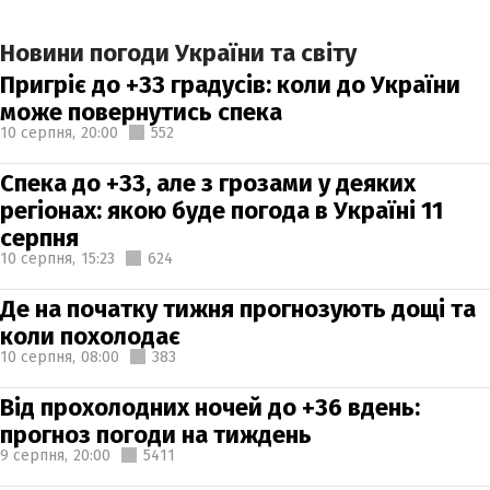
Новини погоди України та світу
Пригріє до +33 градусів: коли до України
може повернутись спека
10 серпня,
20:00
552
Спека до +33, але з грозами у деяких
регіонах: якою буде погода в Україні 11
серпня
10 серпня,
15:23
624
Де на початку тижня прогнозують дощі та
коли похолодає
10 серпня,
08:00
383
Від прохолодних ночей до +36 вдень:
прогноз погоди на тиждень
9 серпня,
20:00
5411