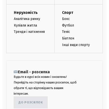
Нерухомість
Спорт
Аналітика ринку
Бокс
Купівля житла
Футбол
Тренди і натхнення
Теніс
Біатлон
Інші види спорту
Email - розсилка
Будьте в курсі всіх новин і оновлень!
Перейдіть на сторінку наших розсилок, щоб
обрати ті, що відповідають вашим
інтересам.
ДО РОЗСИЛОК