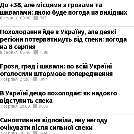
До +38, але місцями з грозами та
шквалами: якою буде погода на вихідних
8 серпня,
08:00
993
Похолодання йде в Україну, але деякі
регіони потерпатимуть від спеки: погода
на 8 серпня
8 серпня,
06:46
1380
Грози, град і шквали: по всій Україні
оголосили штормове попередження
7 серпня,
21:00
1994
В Україні дещо похолодає: як надовго
відступить спека
7 серпня,
20:00
9506
Синоптикиня відповіла, яку негоду
очікувати після сильної спеки
7 серпня,
08:00
2449