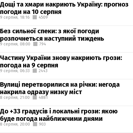
Дощі та хмари накриють Україну: прогноз
погоди на 10 серпня
9 серпня,
18:16
4509
Без сильної спеки: з якої погоди
розпочнеться наступний тиждень
9 серпня,
08:00
794
Частину України знову накриють грози:
погода на 9 серпня
9 серпня,
06:33
2443
Вулиці перетворилися на річки: негода
накрила одразу низку міст
8 серпня,
21:00
4881
До +33 градусів і локальні грози: якою
буде погода найближчими днями
8 серпня,
20:00
903