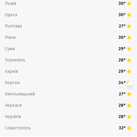
Львів
30°
Одеса
30°
Полтава
27°
Рівне
30°
Суми
29°
Тернопіль
28°
Харків
29°
Херсон
34°
Хмельницький
27°
Черкаси
28°
Чернігів
28°
Севастополь
32°