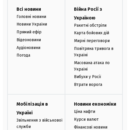
Всі новини
Війна Росії з
Головні новини
Україною
Новини України
Ракетні обстріли
Прямий ефір
Карта бойових дій
Відеоновини
Мирні переговори
Аудіоновини
Повітряна тривога в
Україні
Погода
Масована атака по
Україні
Вибухи у Росії
Втрати ворога
Мобілізація в
Новини економіки
Ціна нафти
Україні
Курси валют
Звільнення з військової
служби
Фінансові новини