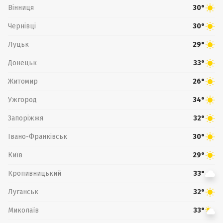
Вінниця
30°
Чернівці
30°
Луцьк
29°
Донецьк
33°
Житомир
26°
Ужгород
34°
Запоріжжя
32°
Івано-Франківськ
30°
Київ
29°
Кропивницький
33°
Луганськ
32°
Миколаїв
33°