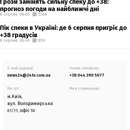
Грози замінять сильну спеку до +38:
прогноз погоди на найближчі дні
6 серпня,
08:00
3368
Пік спеки в Україні: де 6 серпня пригріє до
+38 градусів
6 серпня,
06:40
859
E-mail редакції
Номер телефону:
news24@24tv.com.ua
+38 044 390 5077
Ми тут:
Ми в соцмережах:
м.Київ
,
вул. Володимирська
офіс
61/11,
50