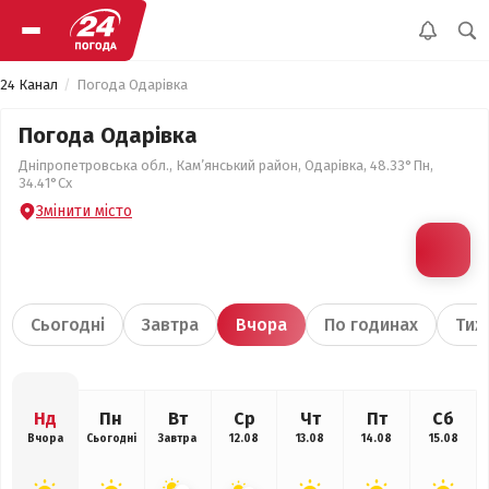
24 Канал
Погода Одарівка
Погода Одарівка
Дніпропетровська обл., Кам’янський район, Одарівка, 48.33°Пн,
34.41°Сх
Змінити місто
Сьогодні
Завтра
Вчора
По годинах
Тиж
Нд
Пн
Вт
Ср
Чт
Пт
Сб
Вчора
Сьогодні
Завтра
12.08
13.08
14.08
15.08