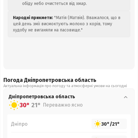
обіду небо очистеться від хмар.
Народні прикмети:
"Матія (Матвія). Вважалося, що в
цей день змії висмоктують молоко з корів, тому
худобу не виганяли на пасовище."
Погода Дніпропетровська
область
Актуальна інформація про погоду та атмосферні умови на сьогодні
Дніпропетровська
область
30°
21°
Переважно ясно
Дніпро
30°
/
21°