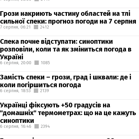
Грози накриють частину областей на тлі
сильної спеки: прогноз погоди на 7 серпня
7 серпня,
06:21
2412
Спека почне відступати: синоптики
розповіли, коли та як зміниться погода в
Україні
6 серпня,
20:00
1085
Замість спеки – грози, град і шквали: де і
коли погіршиться погода
6 серпня,
18:53
2139
Українці фіксують +50 градусів на
"домашніх" термометрах: що на це кажуть
синоптики
6 серпня,
16:46
2394