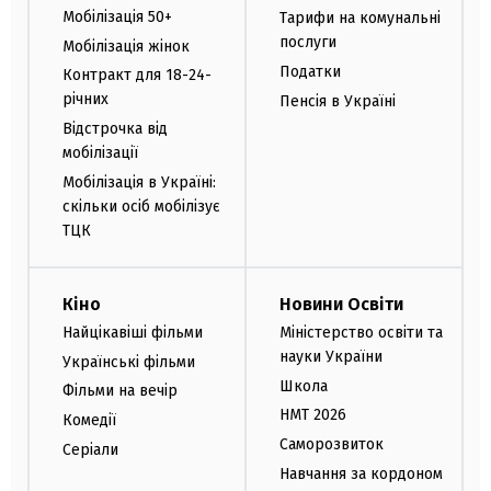
Мобілізація 50+
Тарифи на комунальні
послуги
Мобілізація жінок
Податки
Контракт для 18-24-
річних
Пенсія в Україні
Відстрочка від
мобілізації
Мобілізація в Україні:
скільки осіб мобілізує
ТЦК
Кіно
Новини Освіти
Найцікавіші фільми
Міністерство освіти та
науки України
Українські фільми
Школа
Фільми на вечір
НМТ 2026
Комедії
Саморозвиток
Серіали
Навчання за кордоном