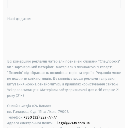
Наші додатки:
android
apple
smart tv
samsung smart tv
Всі комерційні рекламні матеріали позначені словами "Спецпроєкт"
чи "Партнерський матеріал". Матеріали з позначкою "Експерт",
"Позиція" відображають позицію авторів та героїв. Редакція може
не поділяти їхніх поглядів. Детальніше щодо реклами та правил
цитування можна ознайомитись в правилах користування сайтом.
Усі права захищені.
Матеріали сайту призначені для осіб старше
21
року (21+)
Онлайн-медіа «24 Канал»
пл. Галицька, буд. 15, м. Львів, 79008
Телефон
+380 (32) 229-77-77
Адреса електронної пошти —
legal@24tv.com.ua