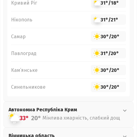
Кривий Ріг
31°
/
18°
Нікополь
31°
/
21°
Самар
30°
/
20°
Павлоград
31°
/
20°
Кам’янське
30°
/
20°
Синельникове
30°
/
20°
Автономна Республіка Крим
33°
20°
Мінлива хмарність, слабкий дощ
Вінницька
область