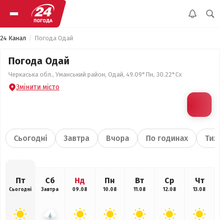
24 Канал
Погода Одай
Погода Одай
Черкаська обл., Уманський район, Одай, 49.09°Пн, 30.22°Сх
Змінити місто
Сьогодні
Завтра
Вчора
По годинах
Тиж
Пт
Сб
Нд
Пн
Вт
Ср
Чт
Сьогодні
Завтра
09.08
10.08
11.08
12.08
13.08