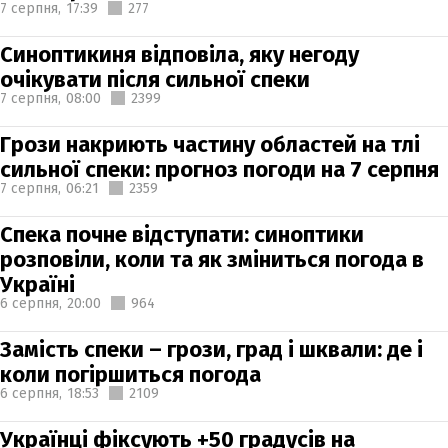
7 серпня,
17:39
277
Синоптикиня відповіла, яку негоду
очікувати після сильної спеки
7 серпня,
08:00
2399
Грози накриють частину областей на тлі
сильної спеки: прогноз погоди на 7 серпня
7 серпня,
06:21
2359
Спека почне відступати: синоптики
розповіли, коли та як зміниться погода в
Україні
6 серпня,
20:00
964
Замість спеки – грози, град і шквали: де і
коли погіршиться погода
6 серпня,
18:53
2109
Українці фіксують +50 градусів на