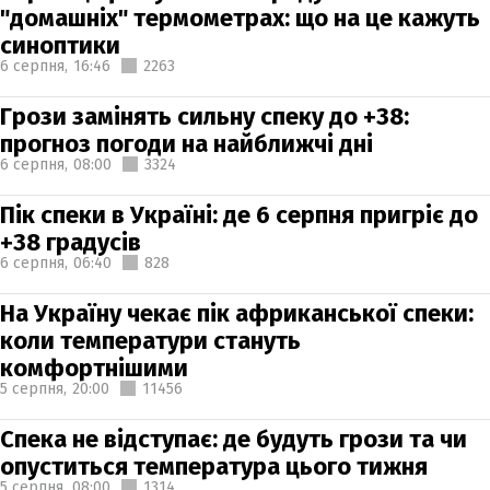
"домашніх" термометрах: що на це кажуть
синоптики
6 серпня,
16:46
2263
Грози замінять сильну спеку до +38:
прогноз погоди на найближчі дні
6 серпня,
08:00
3324
Пік спеки в Україні: де 6 серпня пригріє до
+38 градусів
6 серпня,
06:40
828
На Україну чекає пік африканської спеки:
коли температури стануть
комфортнішими
5 серпня,
20:00
11456
Спека не відступає: де будуть грози та чи
опуститься температура цього тижня
5 серпня,
08:00
1314