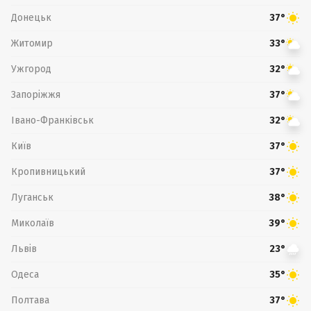
Донецьк
37°
Житомир
33°
Ужгород
32°
Запоріжжя
37°
Івано-Франківськ
32°
Київ
37°
Кропивницький
37°
Луганськ
38°
Миколаїв
39°
Львів
23°
Одеса
35°
Полтава
37°