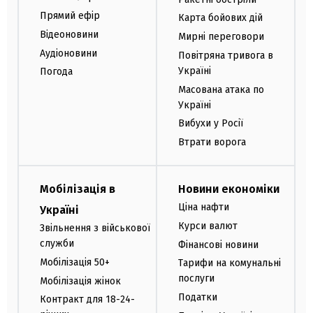
Прямий ефір
Карта бойових дій
Відеоновини
Мирні переговори
Аудіоновини
Повітряна тривога в
Україні
Погода
Масована атака по
Україні
Вибухи у Росії
Втрати ворога
Мобілізація в
Новини економіки
Ціна нафти
Україні
Курси валют
Звільнення з військової
служби
Фінансові новини
Мобілізація 50+
Тарифи на комунальні
послуги
Мобілізація жінок
Податки
Контракт для 18-24-