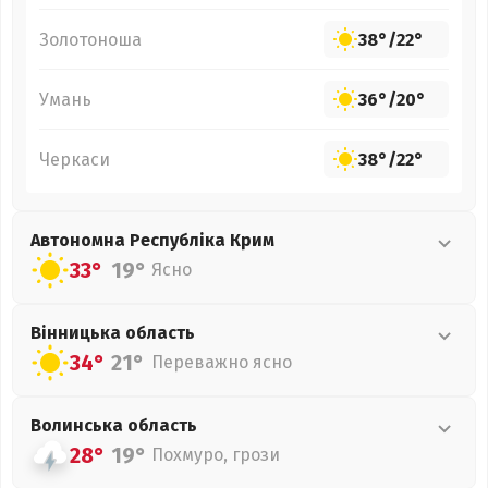
Золотоноша
38°
/
22°
Умань
36°
/
20°
Черкаси
38°
/
22°
Автономна Республіка Крим
33°
19°
Ясно
Вінницька
область
34°
21°
Переважно ясно
Волинська
область
28°
19°
Похмуро, грози