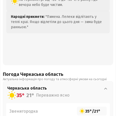
вечора небо буде чистим.
Народні прикмети:
"Пимена. Лелеки відлітають у
теплі краї. Якщо відлетіли до цього дня — зима буде
ранньою."
Погода Черкаська
область
Актуальна інформація про погоду та атмосферні умови на сьогодні
Черкаська
область
35°
21°
Переважно ясно
Звенигородка
35°
/
21°