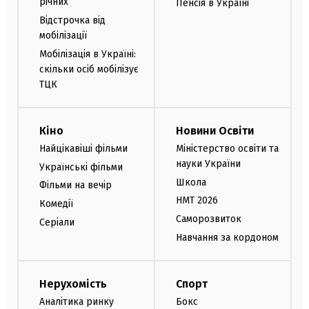
річних
Пенсія в Україні
Відстрочка від
мобілізації
Мобілізація в Україні:
скільки осіб мобілізує
ТЦК
Кіно
Новини Освіти
Найцікавіші фільми
Міністерство освіти та
науки України
Українські фільми
Школа
Фільми на вечір
НМТ 2026
Комедії
Саморозвиток
Серіали
Навчання за кордоном
Нерухомість
Спорт
Аналітика ринку
Бокс