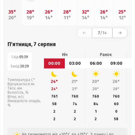
35°
28°
26°
28°
32°
26°
25°
20°
19°
14°
11°
14°
14°
12°
7
/14
П'ятниця, 7 серпня
Ніч
Ранок
Схід:
05:39
00:00
03:00
06:00
09:00
1
Захід:
20:29
Температура С°
24°
21°
20°
26°
Відчувається як
Тиск, мм
24°
21°
20°
26°
Вологість, %
761
760
760
760
Вітер, м/с
Ймовірність опадів,
58
74
84
60
%
2
2
1
0
2
2
2
58
На термометрі від +20°C до +35°C. З ранку і до