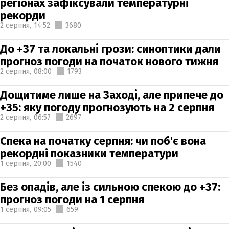
регіонах зафіксували температурні
рекорди
2 серпня,
14:52
3680
До +37 та локальні грози: синоптики дали
прогноз погоди на початок нового тижня
2 серпня,
08:00
1793
Дощитиме лише на Заході, але припече до
+35: яку погоду прогнозують на 2 серпня
2 серпня,
06:57
2697
Спека на початку серпня: чи поб'є вона
рекордні показники температури
1 серпня,
20:00
1540
Без опадів, але із сильною спекою до +37:
прогноз погоди на 1 серпня
1 серпня,
09:05
659