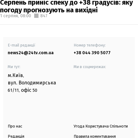
Серпень приніс спеку до +38 градусів: яку
погоду прогнозують на вихідні
1 серпня,
08:00
847
E-mail редакції
Номер телефону:
news24@24tv.com.ua
+38 044 390 5077
Ми тут:
Ми в соцмережах:
м.Київ
,
вул. Володимирська
офіс
61/11,
50
Про нас
Угода Користувача Спільноти
Редакція
Правила коментування