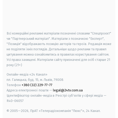
android
apple
smart tv
samsung smart tv
Всі комерційні рекламні матеріали позначені словами "Спецпроєкт"
чи "Партнерський матеріал". Матеріали з позначкою "Експерт",
"Позиція" відображають позицію авторів та героїв. Редакція може
не поділяти їхніх поглядів. Детальніше щодо реклами та правил
цитування можна ознайомитись в правилах користування сайтом.
Усі права захищені.
Матеріали сайту призначені для осіб старше
21
року (21+)
Онлайн-медіа «24 Канал»
пл. Галицька, буд. 15, м. Львів, 79008
Телефон
+380 (32) 229-77-77
Адреса електронної пошти —
legal@24tv.com.ua
Ідентифікатор онлайн-медіа в Реєстрі суб'єктів у сфері медіа —
R40-06057
© 2005—2026,
ПрАТ «Телерадіокомпанія "Люкс"», 24 Канал.