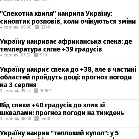
"Спекотна хвиля" накрила Україну:
синоптик розповів, коли очікуються зміни
4 серпня,
08:00
2346
Україну накриває африканська спека: де
температура сягне +39 градусів
4 серпня,
07:32
910
Україну накриє спека до +38, але в частині
областей пройдуть дощі: прогноз погоди
на 3 серпня
3 серпня,
09:27
10961
Від спеки +40 градусів до злив зі
шквалами: прогноз погоди на тиждень
3 серпня,
08:00
5460
Україну накрив "тепловий купол": у 5