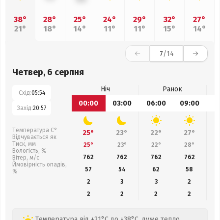
38°
28°
25°
24°
29°
32°
27°
21°
18°
14°
11°
11°
15°
14°
7
/14
Четвер, 6 серпня
Ніч
Ранок
Схід:
05:54
00:00
03:00
06:00
09:00
1
Захід:
20:57
Температура С°
25°
23°
22°
27°
Відчувається як
Тиск, мм
25°
23°
22°
28°
Вологість, %
762
762
762
762
Вітер, м/с
Ймовірність опадів,
57
54
62
58
%
2
3
3
2
2
2
2
2
Температура від +21°C до +38°C, дуже тепло,