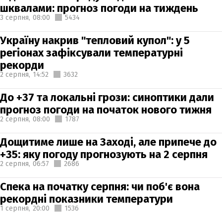
шквалами: прогноз погоди на тиждень
3 серпня,
08:00
5434
Україну накрив "тепловий купол": у 5
регіонах зафіксували температурні
рекорди
2 серпня,
14:52
3632
До +37 та локальні грози: синоптики дали
прогноз погоди на початок нового тижня
2 серпня,
08:00
1787
Дощитиме лише на Заході, але припече до
+35: яку погоду прогнозують на 2 серпня
2 серпня,
06:57
2686
Спека на початку серпня: чи поб'є вона
рекордні показники температури
1 серпня,
20:00
1536