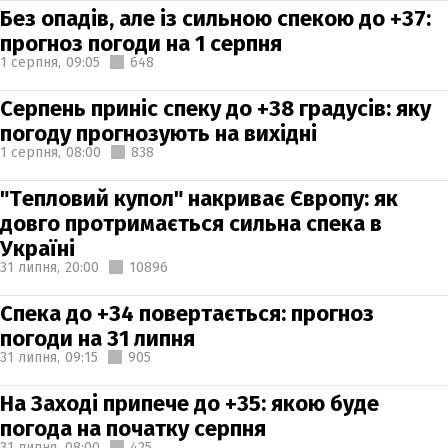
Без опадів, але із сильною спекою до +37:
прогноз погоди на 1 серпня
1 серпня,
09:05
648
Серпень приніс спеку до +38 градусів: яку
погоду прогнозують на вихідні
1 серпня,
08:00
838
"Тепловий купол" накриває Європу: як
довго протримається сильна спека в
Україні
31 липня,
20:00
10896
Спека до +34 повертається: прогноз
погоди на 31 липня
31 липня,
09:15
905
На Заході припече до +35: якою буде
погода на початку серпня
31 липня,
08:00
425