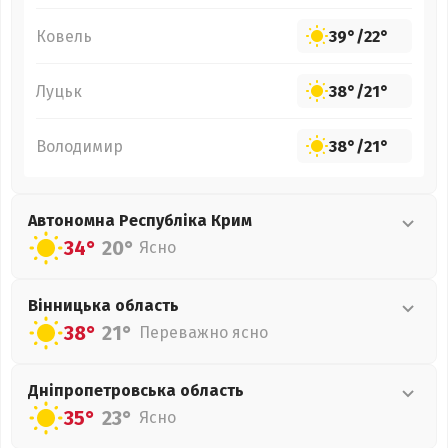
Ковель
39°
/
22°
Луцьк
38°
/
21°
Володимир
38°
/
21°
Автономна Республіка Крим
34°
20°
Ясно
Вінницька
область
38°
21°
Переважно ясно
Дніпропетровська
область
35°
23°
Ясно