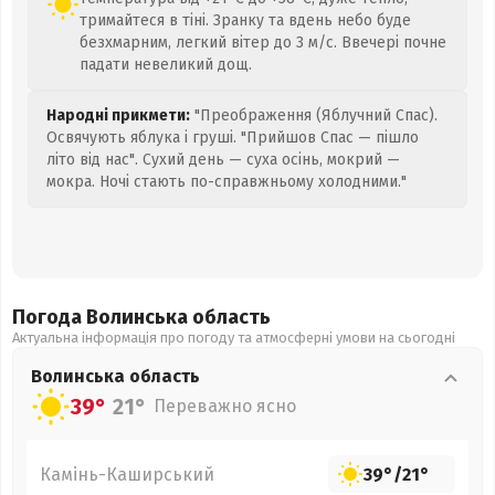
тримайтеся в тіні. Зранку та вдень небо буде
безхмарним, легкий вітер до 3 м/с. Ввечері почне
падати невеликий дощ.
Народні прикмети:
"Преображення (Яблучний Спас).
Освячують яблука і груші. "Прийшов Спас — пішло
літо від нас". Сухий день — суха осінь, мокрий —
мокра. Ночі стають по-справжньому холодними."
Погода Волинська
область
Актуальна інформація про погоду та атмосферні умови на сьогодні
Волинська
область
39°
21°
Переважно ясно
Камінь-Каширський
39°
/
21°