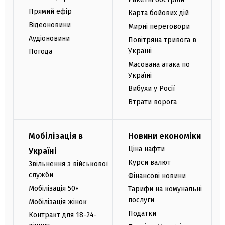
Прямий ефір
Карта бойових дій
Відеоновини
Мирні переговори
Аудіоновини
Повітряна тривога в
Україні
Погода
Масована атака по
Україні
Вибухи у Росії
Втрати ворога
Мобілізація в
Новини економіки
Ціна нафти
Україні
Курси валют
Звільнення з військової
служби
Фінансові новини
Мобілізація 50+
Тарифи на комунальні
послуги
Мобілізація жінок
Податки
Контракт для 18-24-