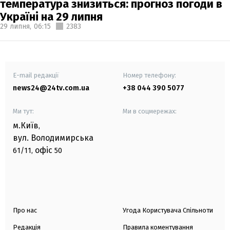
температура знизиться: прогноз погоди в
Україні на 29 липня
29 липня,
06:15
2383
E-mail редакції
Номер телефону:
news24@24tv.com.ua
+38 044 390 5077
Ми тут:
Ми в соцмережах:
м.Київ
,
вул. Володимирська
офіс
61/11,
50
Про нас
Угода Користувача Спільноти
Редакція
Правила коментування