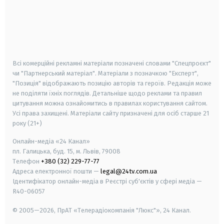
android
apple
smart tv
samsung smart tv
Всі комерційні рекламні матеріали позначені словами "Спецпроєкт"
чи "Партнерський матеріал". Матеріали з позначкою "Експерт",
"Позиція" відображають позицію авторів та героїв. Редакція може
не поділяти їхніх поглядів. Детальніше щодо реклами та правил
цитування можна ознайомитись в правилах користування сайтом.
Усі права захищені.
Матеріали сайту призначені для осіб старше
21
року (21+)
Онлайн-медіа «24 Канал»
пл. Галицька, буд. 15, м. Львів, 79008
Телефон
+380 (32) 229-77-77
Адреса електронної пошти —
legal@24tv.com.ua
Ідентифікатор онлайн-медіа в Реєстрі суб'єктів у сфері медіа —
R40-06057
© 2005—2026,
ПрАТ «Телерадіокомпанія "Люкс"», 24 Канал.