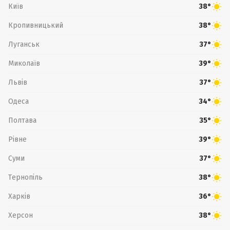
Київ
38°
Кропивницький
38°
Луганськ
37°
Миколаїв
39°
Львів
37°
Одеса
34°
Полтава
35°
Рівне
39°
Суми
37°
Тернопіль
38°
Харків
36°
Херсон
38°