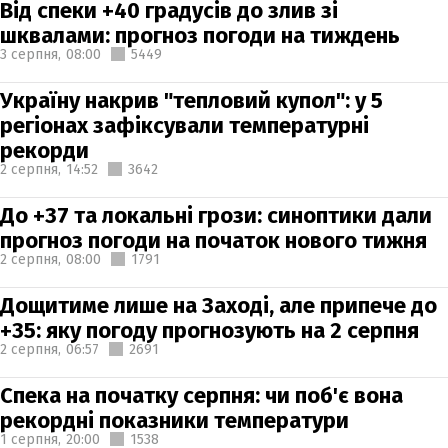
Від спеки +40 градусів до злив зі
шквалами: прогноз погоди на тиждень
3 серпня,
08:00
5449
Україну накрив "тепловий купол": у 5
регіонах зафіксували температурні
рекорди
2 серпня,
14:52
3642
До +37 та локальні грози: синоптики дали
прогноз погоди на початок нового тижня
2 серпня,
08:00
1791
Дощитиме лише на Заході, але припече до
+35: яку погоду прогнозують на 2 серпня
2 серпня,
06:57
2691
Спека на початку серпня: чи поб'є вона
рекордні показники температури
1 серпня,
20:00
1538