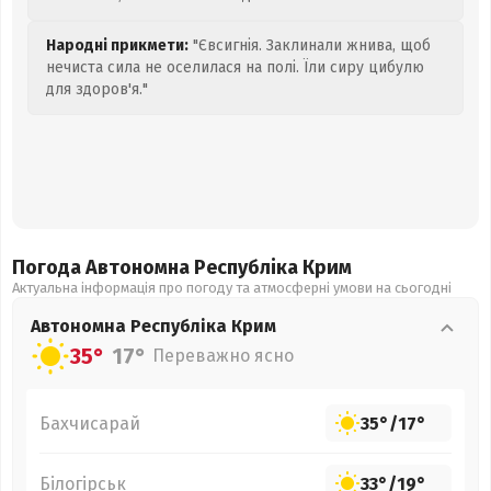
Народні прикмети:
"Євсигнія. Заклинали жнива, щоб
нечиста сила не оселилася на полі. Їли сиру цибулю
для здоров'я."
Погода Автономна Республіка Крим
Актуальна інформація про погоду та атмосферні умови на сьогодні
Автономна Республіка Крим
35°
17°
Переважно ясно
Бахчисарай
35°
/
17°
Білогірськ
33°
/
19°