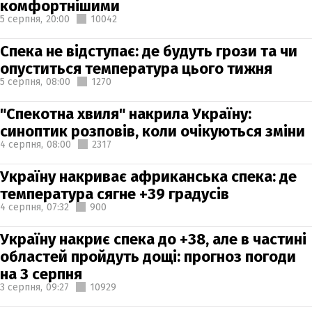
комфортнішими
5 серпня,
20:00
10042
Спека не відступає: де будуть грози та чи
опуститься температура цього тижня
5 серпня,
08:00
1270
"Спекотна хвиля" накрила Україну:
синоптик розповів, коли очікуються зміни
4 серпня,
08:00
2317
Україну накриває африканська спека: де
температура сягне +39 градусів
4 серпня,
07:32
900
Україну накриє спека до +38, але в частині
областей пройдуть дощі: прогноз погоди
на 3 серпня
3 серпня,
09:27
10929