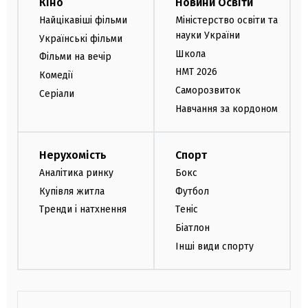
Кіно
Новини Освіти
Найцікавіші фільми
Міністерство освіти та
науки України
Українські фільми
Школа
Фільми на вечір
НМТ 2026
Комедії
Саморозвиток
Серіали
Навчання за кордоном
Нерухомість
Спорт
Аналітика ринку
Бокс
Купівля житла
Футбол
Тренди і натхнення
Теніс
Біатлон
Інші види спорту