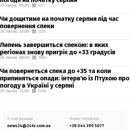
31 липня,
08:00
427
Чи дощитиме на початку серпня під час
повернення спеки
30 липня,
20:00
2315
Липень завершиться спекою: в яких
регіонах знову пригріє до +33 градусів
30 липня,
08:00
1884
Чи повернеться спека до +35 та коли
припиняться опади: інтерв'ю із Птухою про
погоду в Україні у серпні
29 липня,
14:00
2494
E-mail редакції
Номер телефону:
news24@24tv.com.ua
+38 044 390 5077