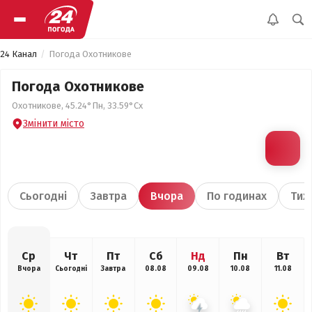
24 Канал
Погода Охотникове
Погода Охотникове
Охотникове, 45.24°Пн, 33.59°Сх
Змінити місто
Сьогодні
Завтра
Вчора
По годинах
Тиж
Ср
Чт
Пт
Сб
Нд
Пн
Вт
Вчора
Сьогодні
Завтра
08.08
09.08
10.08
11.08