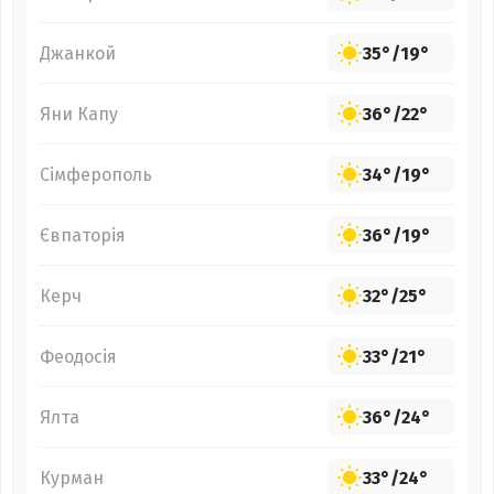
Джанкой
35°
/
19°
Яни Капу
36°
/
22°
Сімферополь
34°
/
19°
Євпаторія
36°
/
19°
Керч
32°
/
25°
Феодосія
33°
/
21°
Ялта
36°
/
24°
Курман
33°
/
24°