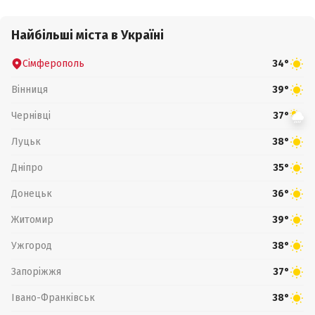
Найбільші міста в Україні
Сімферополь
34°
Вінниця
39°
Чернівці
37°
Луцьк
38°
Дніпро
35°
Донецьк
36°
Житомир
39°
Ужгород
38°
Запоріжжя
37°
Івано-Франківськ
38°