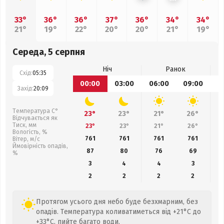
33°
36°
36°
37°
36°
34°
34°
21°
19°
22°
20°
20°
21°
19°
Середа, 5 серпня
Ніч
Ранок
Схід:
05:35
00:00
03:00
06:00
09:00
1
Захід:
20:09
Температура С°
23°
23°
21°
26°
Відчувається як
Тиск, мм
23°
23°
21°
26°
Вологість, %
761
761
761
761
Вітер, м/с
Ймовірність опадів,
87
80
76
69
%
3
4
4
3
2
2
2
2
Протягом усього дня небо буде безхмарним, без
опадів. Температура коливатиметься від +21°C до
+33°C, пийте багато води.