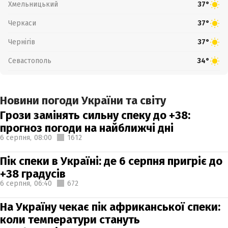
Хмельницький
37°
Черкаси
37°
Чернігів
37°
Севастополь
34°
Новини погоди України та світу
Грози замінять сильну спеку до +38:
прогноз погоди на найближчі дні
6 серпня,
08:00
1612
Пік спеки в Україні: де 6 серпня пригріє до
+38 градусів
6 серпня,
06:40
672
На Україну чекає пік африканської спеки:
коли температури стануть