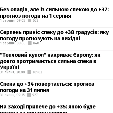
Без опадів, але із сильною спекою до +37:
прогноз погоди на 1 серпня
1 серпня,
09:05
653
Серпень приніс спеку до +38 градусів: яку
погоду прогнозують на вихідні
1 серпня,
08:00
840
"Тепловий купол" накриває Європу: як
довго протримається сильна спека в
Україні
31 липня,
20:00
10902
Спека до +34 повертається: прогноз
погоди на 31 липня
31 липня,
09:15
927
На Заході припече до +35: якою буде
погода на початку серпня