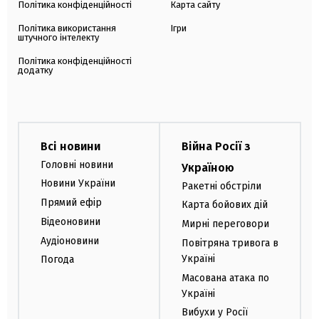
Політика конфіденційності
Карта сайту
Політика використання
Ігри
штучного інтелекту
Політика конфіденційності
додатку
Всі новини
Війна Росії з
Головні новини
Україною
Новини України
Ракетні обстріли
Прямий ефір
Карта бойових дій
Відеоновини
Мирні переговори
Аудіоновини
Повітряна тривога в
Україні
Погода
Масована атака по
Україні
Вибухи у Росії