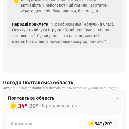
активність у найспекотніші години. Протягом
усього дня небо буде чистим, без опадів.
Народні прикмети:
"Преображення (Яблучний Спас).
Освячують яблука і груші. "Прийшов Спас — пішло
літо від нас". Сухий день — суха осінь, мокрий —
мокра. Ночі стають по-справжньому холодними."
Погода Полтавська
область
Актуальна інформація про погоду та атмосферні умови на сьогодні
Полтавська
область
34°
20°
Переважно ясно
Кременчук
34°
/
20°