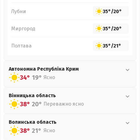
Лубни
35°
/
20°
Миргород
35°
/
20°
Полтава
35°
/
21°
Автономна Республіка Крим
34°
19°
Ясно
Вінницька
область
38°
20°
Переважно ясно
Волинська
область
38°
21°
Ясно