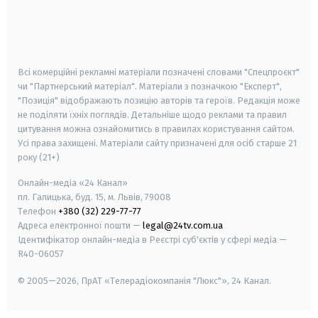
android
apple
smart tv
samsung smart tv
Всі комерційні рекламні матеріали позначені словами "Спецпроєкт"
чи "Партнерський матеріал". Матеріали з позначкою "Експерт",
"Позиція" відображають позицію авторів та героїв. Редакція може
не поділяти їхніх поглядів. Детальніше щодо реклами та правил
цитування можна ознайомитись в правилах користування сайтом.
Усі права захищені.
Матеріали сайту призначені для осіб старше
21
року (21+)
Онлайн-медіа «24 Канал»
пл. Галицька, буд. 15, м. Львів, 79008
Телефон
+380 (32) 229-77-77
Адреса електронної пошти —
legal@24tv.com.ua
Ідентифікатор онлайн-медіа в Реєстрі суб'єктів у сфері медіа —
R40-06057
© 2005—2026,
ПрАТ «Телерадіокомпанія "Люкс"», 24 Канал.