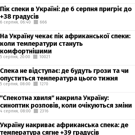
Пік спеки в Україні: де 6 серпня пригріє до
+38 градусів
6 серпня,
06:40
666
На Україну чекає пік африканської спеки:
коли температури стануть
комфортнішими
5 серпня,
20:00
10021
Спека не відступає: де будуть грози та чи
опуститься температура цього тижня
5 серпня,
08:00
1270
"Спекотна хвиля" накрила Україну:
синоптик розповів, коли очікуються зміни
4 серпня,
08:00
2316
Україну накриває африканська спека: де
температура сягне +39 градусів