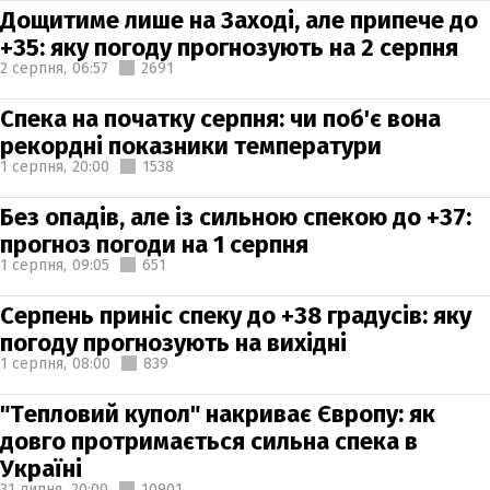
Дощитиме лише на Заході, але припече до
+35: яку погоду прогнозують на 2 серпня
2 серпня,
06:57
2691
Спека на початку серпня: чи поб'є вона
рекордні показники температури
1 серпня,
20:00
1538
Без опадів, але із сильною спекою до +37:
прогноз погоди на 1 серпня
1 серпня,
09:05
651
Серпень приніс спеку до +38 градусів: яку
погоду прогнозують на вихідні
1 серпня,
08:00
839
"Тепловий купол" накриває Європу: як
довго протримається сильна спека в
Україні
31 липня,
20:00
10901