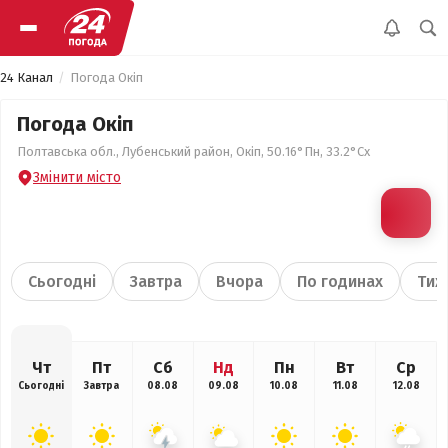
24 Канал
Погода Окіп
Погода Окіп
Полтавська обл., Лубенський район, Окіп, 50.16°Пн, 33.2°Сх
Змінити місто
Сьогодні
Завтра
Вчора
По годинах
Тиж
Чт
Пт
Сб
Нд
Пн
Вт
Ср
Сьогодні
Завтра
08.08
09.08
10.08
11.08
12.08