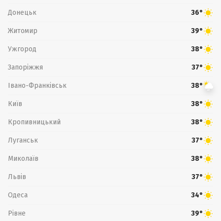
Донецьк
36°
Житомир
39°
Ужгород
38°
Запоріжжя
37°
Івано-Франківськ
38°
Київ
38°
Кропивницький
38°
Луганськ
37°
Миколаїв
38°
Львів
37°
Одеса
34°
Рівне
39°