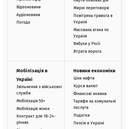
Карта бойових дій
Відеоновини
Мирні переговори
Аудіоновини
Повітряна тривога в
Україні
Погода
Масована атака по
Україні
Вибухи у Росії
Втрати ворога
Мобілізація в
Новини економіки
Ціна нафти
Україні
Курси валют
Звільнення з військової
служби
Фінансові новини
Мобілізація 50+
Тарифи на комунальні
послуги
Мобілізація жінок
Податки
Контракт для 18-24-
річних
Пенсія в Україні