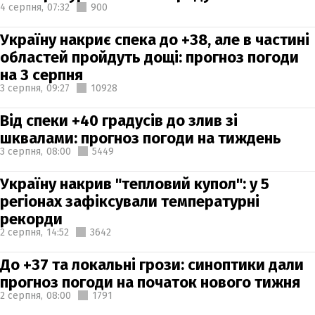
4 серпня,
07:32
900
Україну накриє спека до +38, але в частині
областей пройдуть дощі: прогноз погоди
на 3 серпня
3 серпня,
09:27
10928
Від спеки +40 градусів до злив зі
шквалами: прогноз погоди на тиждень
3 серпня,
08:00
5449
Україну накрив "тепловий купол": у 5
регіонах зафіксували температурні
рекорди
2 серпня,
14:52
3642
До +37 та локальні грози: синоптики дали
прогноз погоди на початок нового тижня
2 серпня,
08:00
1791