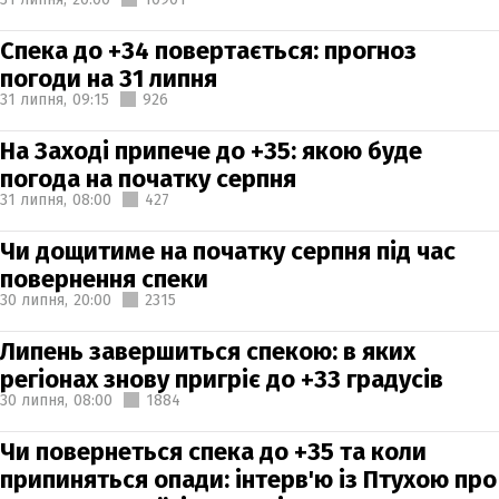
Спека до +34 повертається: прогноз
погоди на 31 липня
31 липня,
09:15
926
На Заході припече до +35: якою буде
погода на початку серпня
31 липня,
08:00
427
Чи дощитиме на початку серпня під час
повернення спеки
30 липня,
20:00
2315
Липень завершиться спекою: в яких
регіонах знову пригріє до +33 градусів
30 липня,
08:00
1884
Чи повернеться спека до +35 та коли
припиняться опади: інтерв'ю із Птухою про