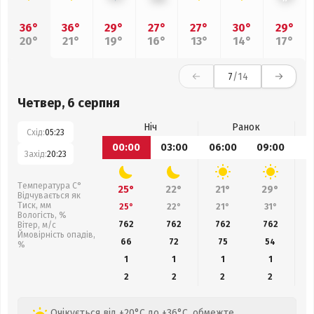
36°
36°
29°
27°
27°
30°
29°
20°
21°
19°
16°
13°
14°
17°
7
/14
Четвер, 6 серпня
Ніч
Ранок
Схід:
05:23
00:00
03:00
06:00
09:00
1
Захід:
20:23
Температура С°
25°
22°
21°
29°
Відчувається як
Тиск, мм
25°
22°
21°
31°
Вологість, %
762
762
762
762
Вітер, м/с
Ймовірність опадів,
66
72
75
54
%
1
1
1
1
2
2
2
2
Очікується від +20°C до +36°C, обмежте