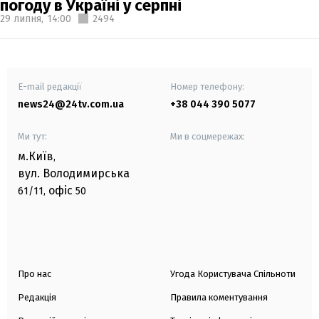
погоду в Україні у серпні
29 липня,
14:00
2494
E-mail редакції
Номер телефону:
news24@24tv.com.ua
+38 044 390 5077
Ми тут:
Ми в соцмережах:
м.Київ
,
вул. Володимирська
офіс
61/11,
50
Про нас
Угода Користувача Спільноти
Редакція
Правила коментування