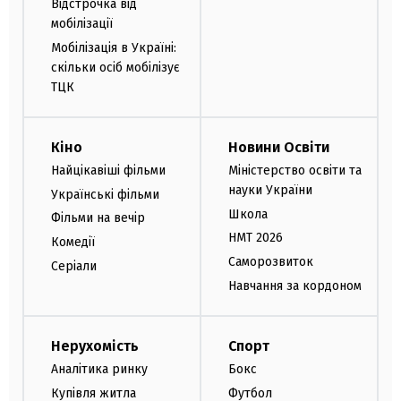
Відстрочка від
мобілізації
Мобілізація в Україні:
скільки осіб мобілізує
ТЦК
Кіно
Новини Освіти
Найцікавіші фільми
Міністерство освіти та
науки України
Українські фільми
Школа
Фільми на вечір
НМТ 2026
Комедії
Саморозвиток
Серіали
Навчання за кордоном
Нерухомість
Спорт
Аналітика ринку
Бокс
Купівля житла
Футбол