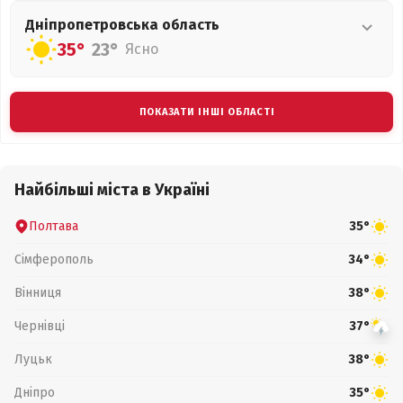
Дніпропетровська
область
35°
23°
Ясно
ПОКАЗАТИ ІНШІ ОБЛАСТІ
Найбільші міста в Україні
Полтава
35°
Сімферополь
34°
Вінниця
38°
Чернівці
37°
Луцьк
38°
Дніпро
35°