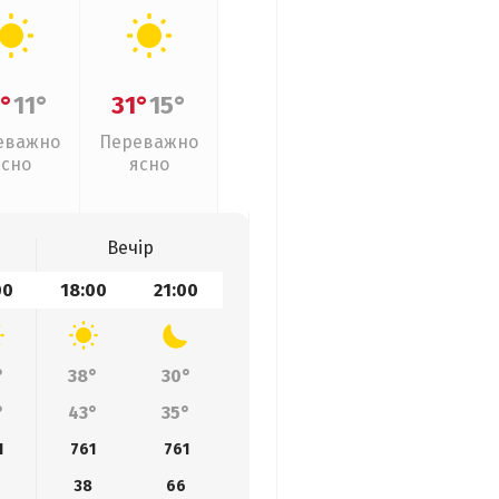
°
11°
31°
15°
еважно
Переважно
ясно
ясно
Вечір
00
18:00
21:00
°
38°
30°
°
43°
35°
1
761
761
38
66