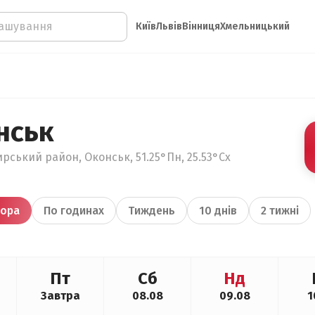
Київ
Львів
Вінниця
Хмельницький
нськ
рський район, Оконськ, 51.25°Пн, 25.53°Сх
ора
По годинах
Тиждень
10 днів
2 тижні
Пт
Сб
Нд
Завтра
08.08
09.08
1