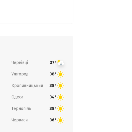
Чернівці
37°
Ужгород
38°
Кропивницький
38°
Одеса
34°
Тернопіль
38°
Черкаси
36°