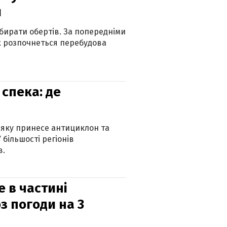
и
бирати обертів. За попередніми
х розпочнеться перебудова
спека: де
 яку принесе антициклон та
 більшості регіонів
в.
е в частині
з погоди на 3