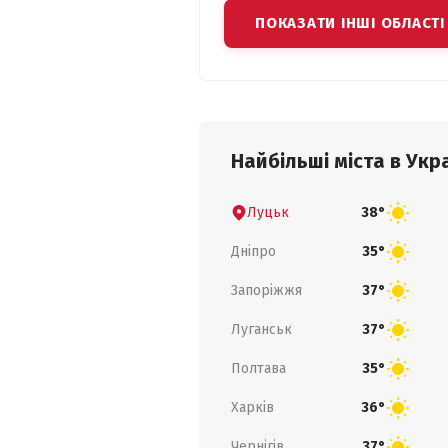
ПОКАЗАТИ ІНШІ ОБЛАСТІ
Найбільші міста в Укра
Луцьк
38°
Дніпро
35°
Запоріжжя
37°
Луганськ
37°
Полтава
35°
Харків
36°
Чернігів
37°