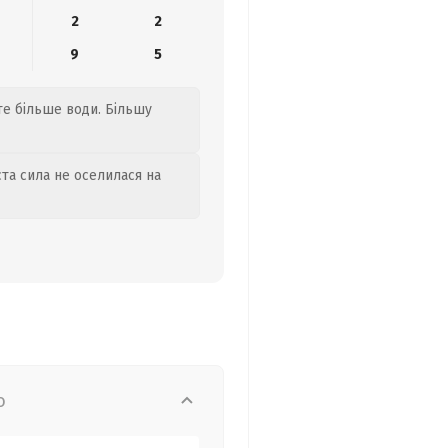
2
2
9
5
те більше води. Більшу
та сила не оселилася на
о