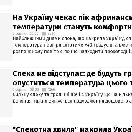
На Україну чекає пік африкансь
температури стануть комфорт
5 серпня,
20:00
8580
Найближчими днями спека, що накрила Україну, сяг
температура повітря сягатиме +40 градусів, а вже 
розпеченому повітрю почне надходити прохолодніш
Спека не відступає: де будуть г
опуститься температура цього
5 серпня,
08:00
1266
Сильну спеку та тропічні ночі в Україну ще на кіль
До кінця тижня очікується надходження дощового 
"Спекотна хвиля" накрила Укра