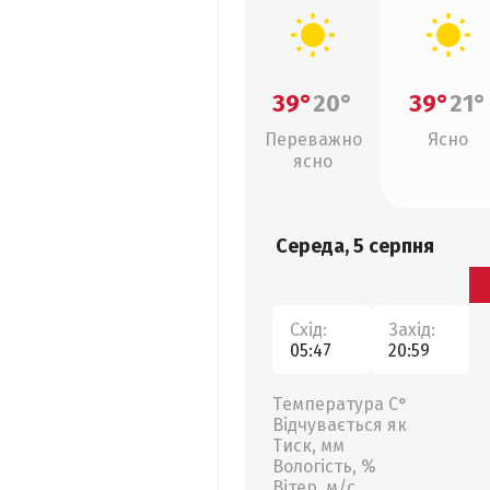
39°
20°
39°
21°
Переважно
Ясно
ясно
Середа, 5 серпня
Схід:
Захід:
05:47
20:59
Температура С°
Відчувається як
Тиск, мм
Вологість, %
Вітер, м/с