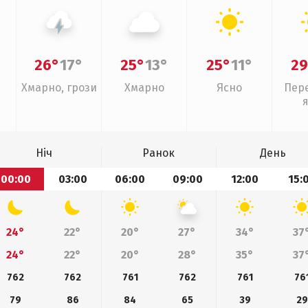
26°
17°
25°
13°
25°
11°
29
Хмарно, грози
Хмарно
Ясно
Пер
Ніч
Ранок
День
00:00
03:00
06:00
09:00
12:00
15:
24°
22°
20°
27°
34°
37
24°
22°
20°
28°
35°
37
762
762
761
762
761
76
79
86
84
65
39
29