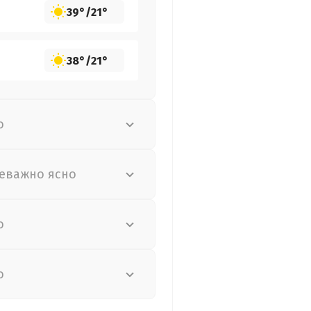
39°
/
21°
38°
/
21°
о
еважно ясно
о
о