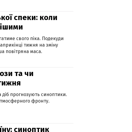
кої спеки: коли
нішими
атиме свого піка. Подекуди
наприкінці тижня на зміну
а повітряна маса.
рози та чи
 тижня
ка діб прогнозують синоптики.
атмосферного фронту.
їну: синоптик