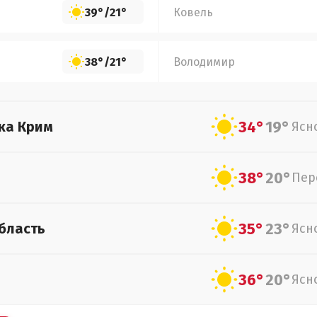
39°
/
21°
Ковель
38°
/
21°
Володимир
34°
19°
ка Крим
Ясн
38°
20°
Пер
35°
23°
бласть
Ясн
36°
20°
Ясн