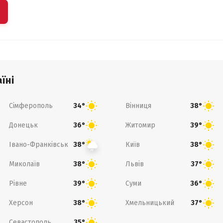
їні
Сімферополь
Вінниця
34°
38°
Донецьк
Житомир
36°
39°
Івано-Франківськ
Київ
38°
38°
Миколаїв
Львів
38°
37°
Рівне
Суми
39°
36°
Херсон
Хмельницький
38°
37°
Севастополь
35°