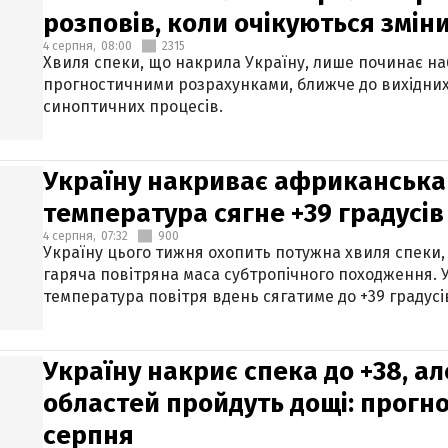
розповів, коли очікуються змін
4 серпня,
08:00
2315
Хвиля спеки, що накрила Україну, лише починає на
прогностичними розрахунками, ближче до вихідни
синоптичних процесів.
Україну накриває африканська 
температура сягне +39 градусів
4 серпня,
07:32
900
Україну цього тижня охопить потужна хвиля спеки,
гаряча повітряна маса субтропічного походження. У
температура повітря вдень сягатиме до +39 градусі
Україну накриє спека до +38, ал
областей пройдуть дощі: прогно
серпня