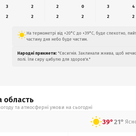
3
2
2
0
3
4
2
2
2
2
2
2
На термометрі від +20°C до +39°C, буде спекотно, пий
частину дня небо буде чистим.
Народні прикмети:
"Євсигнія. Заклинали жнива, щоб нечис
полі. Їли сиру цибулю для здоров'я."
а
область
огоду та атмосферні умови на сьогодні
39°
21°
Ясн