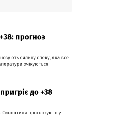
+38: прогноз
гнозують сильну спеку, яка все
мператури очікуються
 пригріє до +38
ю. Синоптики прогнозують у