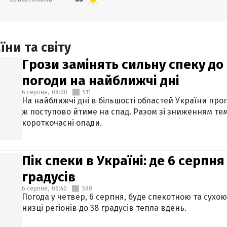
ни та світу
Грози замінять сильну спеку до 
погоди на найближчі дні
6 серпня,
08:00
511
На найближчі дні в більшості областей України про
ж поступово йтиме на спад. Разом зі зниженням те
короткочасні опади.
Пік спеки в Україні: де 6 серпня
градусів
6 серпня,
06:40
590
Погода у четвер, 6 серпня, буде спекотною та сухо
низці регіонів до 38 градусів тепла вдень.