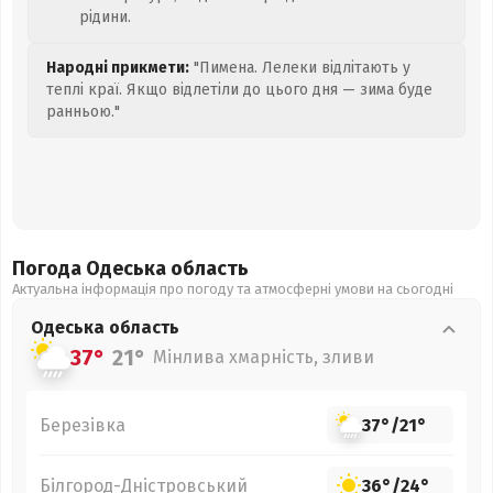
рідини.
Народні прикмети:
"Пимена. Лелеки відлітають у
теплі краї. Якщо відлетіли до цього дня — зима буде
ранньою."
Погода Одеська
область
Актуальна інформація про погоду та атмосферні умови на сьогодні
Одеська
область
37°
21°
Мінлива хмарність, зливи
Березівка
37°
/
21°
Білгород-Дністровський
36°
/
24°