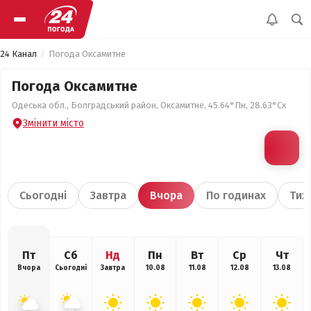
24 Канал
Погода Оксамитне
Погода Оксамитне
Одеська обл., Болградський район, Оксамитне, 45.64°Пн, 28.63°Сх
Змінити місто
Сьогодні
Завтра
Вчора
По годинах
Тиж
Пт
Сб
Нд
Пн
Вт
Ср
Чт
Вчора
Сьогодні
Завтра
10.08
11.08
12.08
13.08