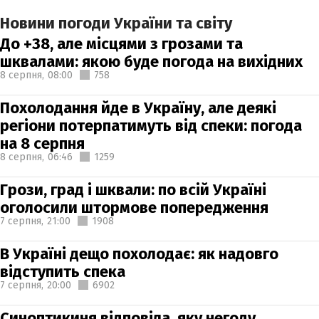
Новини погоди України та світу
До +38, але місцями з грозами та
шквалами: якою буде погода на вихідних
8 серпня,
08:00
758
Похолодання йде в Україну, але деякі
регіони потерпатимуть від спеки: погода
на 8 серпня
8 серпня,
06:46
1259
Грози, град і шквали: по всій Україні
оголосили штормове попередження
7 серпня,
21:00
1908
В Україні дещо похолодає: як надовго
відступить спека
7 серпня,
20:00
6902
Синоптикиня відповіла, яку негоду