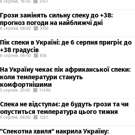
6 серпня,
16:46
2347
Грози замінять сильну спеку до +38:
прогноз погоди на найближчі дні
6 серпня,
08:00
3356
Пік спеки в Україні: де 6 серпня пригріє до
+38 градусів
6 серпня,
06:40
836
На Україну чекає пік африканської спеки:
коли температури стануть
комфортнішими
5 серпня,
20:00
11496
Спека не відступає: де будуть грози та чи
опуститься температура цього тижня
5 серпня,
08:00
1321
"Спекотна хвиля" накрила Україну: