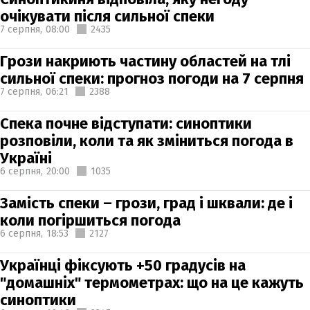
очікувати після сильної спеки
7 серпня,
08:00
2435
Грози накриють частину областей на тлі
сильної спеки: прогноз погоди на 7 серпня
7 серпня,
06:21
2388
Спека почне відступати: синоптики
розповіли, коли та як зміниться погода в
Україні
6 серпня,
20:00
1035
Замість спеки – грози, град і шквали: де і
коли погіршиться погода
6 серпня,
18:53
2127
Українці фіксують +50 градусів на
"домашніх" термометрах: що на це кажуть
синоптики