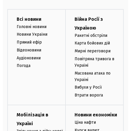
Всі новини
Війна Росії з
Головні новини
Україною
Новини України
Ракетні обстріли
Прямий ефір
Карта бойових дій
Відеоновини
Мирні переговори
Аудіоновини
Повітряна тривога в
Україні
Погода
Масована атака по
Україні
Вибухи у Росії
Втрати ворога
Мобілізація в
Новини економіки
Ціна нафти
Україні
Курси валют