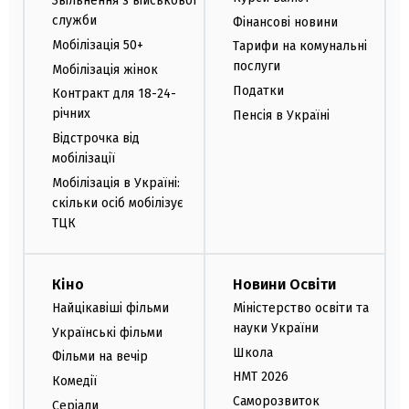
Звільнення з військової
служби
Фінансові новини
Мобілізація 50+
Тарифи на комунальні
послуги
Мобілізація жінок
Податки
Контракт для 18-24-
річних
Пенсія в Україні
Відстрочка від
мобілізації
Мобілізація в Україні:
скільки осіб мобілізує
ТЦК
Кіно
Новини Освіти
Найцікавіші фільми
Міністерство освіти та
науки України
Українські фільми
Школа
Фільми на вечір
НМТ 2026
Комедії
Саморозвиток
Серіали