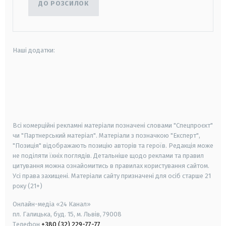
ДО РОЗСИЛОК
Наші додатки:
android
apple
smart tv
samsung smart tv
Всі комерційні рекламні матеріали позначені словами "Спецпроєкт"
чи "Партнерський матеріал". Матеріали з позначкою "Експерт",
"Позиція" відображають позицію авторів та героїв. Редакція може
не поділяти їхніх поглядів. Детальніше щодо реклами та правил
цитування можна ознайомитись в правилах користування сайтом.
Усі права захищені.
Матеріали сайту призначені для осіб старше
21
року (21+)
Онлайн-медіа «24 Канал»
пл. Галицька, буд. 15, м. Львів, 79008
Телефон
+380 (32) 229-77-77