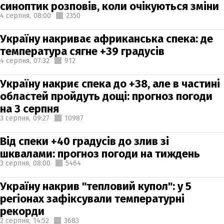
синоптик розповів, коли очікуються зміни
4 серпня,
08:00
2350
Україну накриває африканська спека: де
температура сягне +39 градусів
4 серпня,
07:32
912
Україну накриє спека до +38, але в частині
областей пройдуть дощі: прогноз погоди
на 3 серпня
3 серпня,
09:27
10987
Від спеки +40 градусів до злив зі
шквалами: прогноз погоди на тиждень
3 серпня,
08:00
5464
Україну накрив "тепловий купол": у 5
регіонах зафіксували температурні
рекорди
2 серпня,
14:52
3683