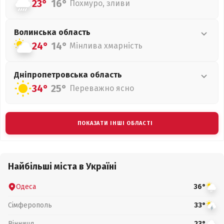
23°
16°
Похмуро, зливи
Волинська
область
24°
14°
Мінлива хмарність
Дніпропетровська
область
34°
25°
Переважно ясно
ПОКАЗАТИ ІНШІ ОБЛАСТІ
Найбільші міста в Україні
Одеса
36°
Сімферополь
33°
Вінниця
23°