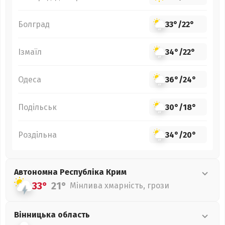
Болград
33°
/
22°
Ізмаїл
34°
/
22°
Одеса
36°
/
24°
Подільськ
30°
/
18°
Роздільна
34°
/
20°
Автономна Республіка Крим
33°
21°
Мінлива хмарність, грози
Вінницька
область