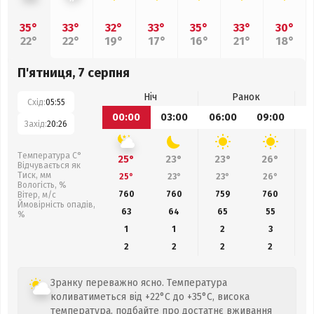
35°
33°
32°
33°
35°
33°
30°
22°
22°
19°
17°
16°
21°
18°
П'ятниця, 7 серпня
Ніч
Ранок
Схід:
05:55
00:00
03:00
06:00
09:00
1
Захід:
20:26
Температура С°
25°
23°
23°
26°
Відчувається як
Тиск, мм
25°
23°
23°
26°
Вологість, %
760
760
759
760
Вітер, м/с
Ймовірність опадів,
63
64
65
55
%
1
1
2
3
2
2
2
2
Зранку переважно ясно. Температура
коливатиметься від +22°C до +35°C, висока
температура, подбайте про достатнє вживання