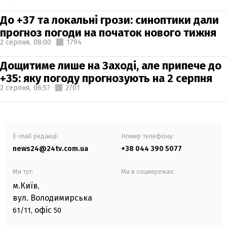
До +37 та локальні грози: синоптики дали
прогноз погоди на початок нового тижня
2 серпня,
08:00
1794
Дощитиме лише на Заході, але припече до
+35: яку погоду прогнозують на 2 серпня
2 серпня,
06:57
2701
E-mail редакції
Номер телефону:
news24@24tv.com.ua
+38 044 390 5077
Ми тут:
Ми в соцмережах:
м.Київ
,
вул. Володимирська
офіс
61/11,
50