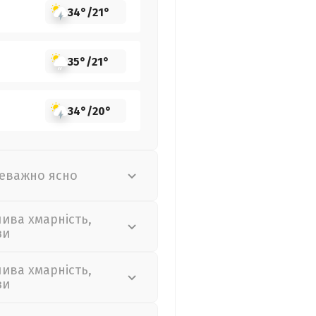
34°
/
21°
35°
/
21°
34°
/
20°
еважно ясно
лива хмарність,
зи
лива хмарність,
зи