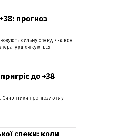
+38: прогноз
гнозують сильну спеку, яка все
мператури очікуються
 пригріє до +38
ю. Синоптики прогнозують у
кої спеки: коли