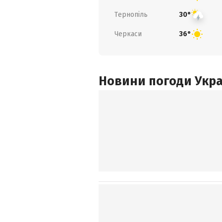
Тернопіль
30°
Черкаси
36°
Новини погоди Украї