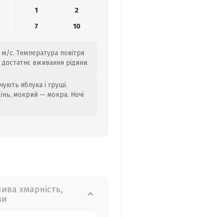
1
2
7
10
4 м/с. Температура повітря
о достатнє вживання рідини.
ують яблука і груші.
сінь, мокрий — мокра. Ночі
лива хмарність,
зи