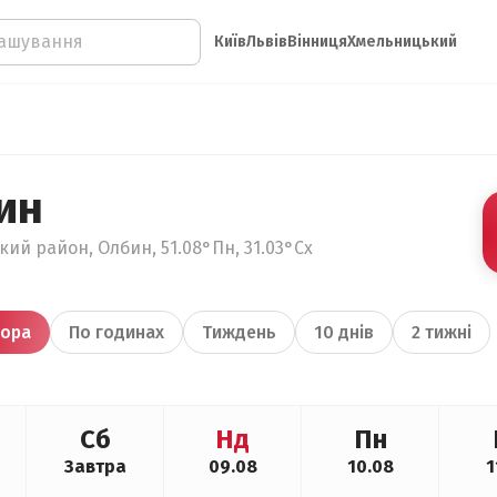
Київ
Львів
Вінниця
Хмельницький
ин
ький район, Олбин, 51.08°Пн, 31.03°Сх
ора
По годинах
Тиждень
10 днів
2 тижні
Сб
Нд
Пн
Завтра
09.08
10.08
1