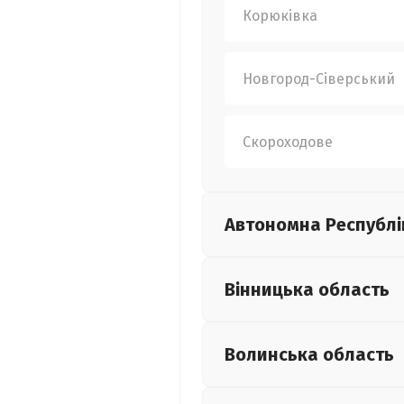
Корюківка
Новгород-Сіверський
Скороходове
Автономна Республі
Вінницька
область
Волинська
область