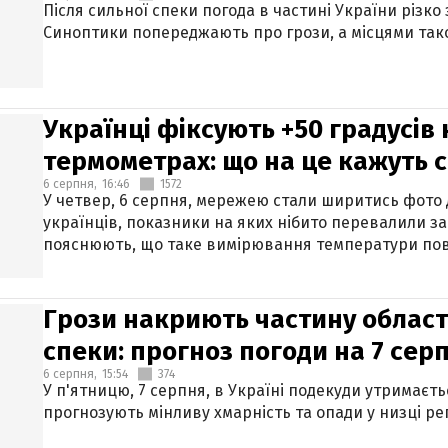
Після сильної спеки погода в частині України різко
Синоптики попереджають про грози, а місцями тако
Українці фіксують +50 градусів
термометрах: що на це кажуть 
6 серпня,
16:46
1572
У четвер, 6 серпня, мережею стали ширитись фото
українців, показники на яких нібито перевалили за
пояснюють, що таке вимірювання температури пов
Грози накриють частину областе
спеки: прогноз погоди на 7 сер
6 серпня,
15:54
374
У п'ятницю, 7 серпня, в Україні подекуди утримаєт
прогнозують мінливу хмарність та опади у низці рег