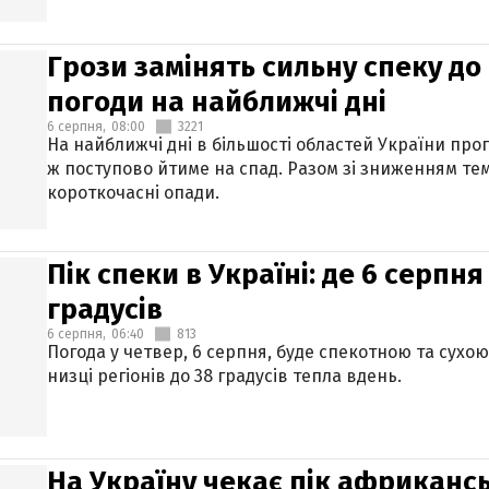
Грози замінять сильну спеку до 
погоди на найближчі дні
6 серпня,
08:00
3221
На найближчі дні в більшості областей України про
ж поступово йтиме на спад. Разом зі зниженням те
короткочасні опади.
Пік спеки в Україні: де 6 серпня
градусів
6 серпня,
06:40
813
Погода у четвер, 6 серпня, буде спекотною та сухо
низці регіонів до 38 градусів тепла вдень.
На Україну чекає пік африкансь