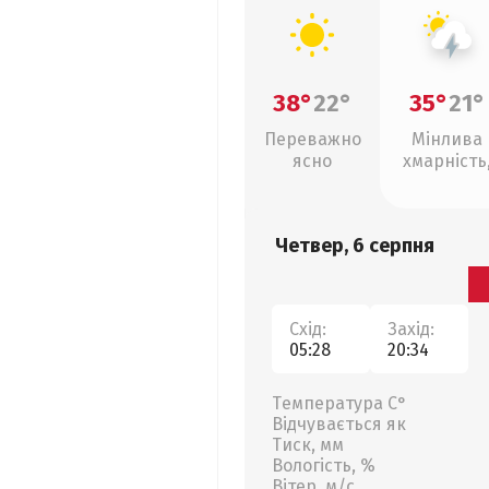
38°
22°
35°
21°
Переважно
Мінлива
ясно
хмарність
грози
Четвер, 6 серпня
Схід:
Захід:
05:28
20:34
Температура С°
Відчувається як
Тиск, мм
Вологість, %
Вітер, м/с