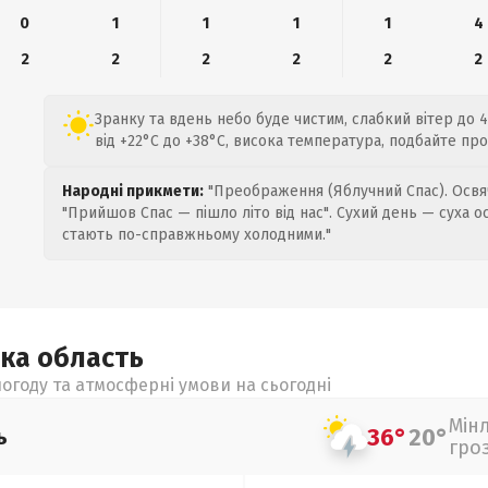
0
1
1
1
1
4
2
2
2
2
2
2
Зранку та вдень небо буде чистим, слабкий вітер до 
від +22°C до +38°C, висока температура, подбайте пр
Народні прикмети:
"Преображення (Яблучний Спас). Освяч
"Прийшов Спас — пішло літо від нас". Сухий день — суха о
стають по-справжньому холодними."
ька
область
огоду та атмосферні умови на сьогодні
Мін
36°
20°
ь
гро