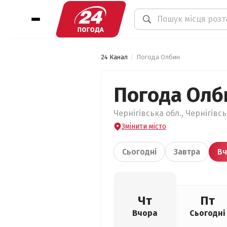
24 Канал
Погода Олбин
Погода Олб
Чернігівська обл., Чернігівс
Змінити місто
Сьогодні
Завтра
Вч
Чт
Пт
Вчора
Сьогодні