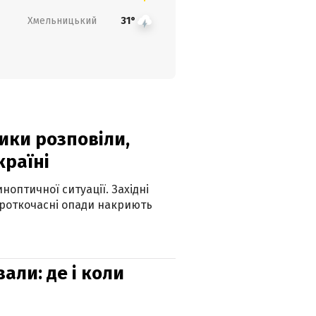
Хмельницький
31°
ики розповіли,
країні
оптичної ситуації. Західні
ороткочасні опади накриють
вали: де і коли