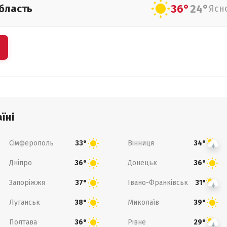
36°
24°
бласть
Ясн
їні
Сімферополь
Вінниця
33°
34°
Дніпро
Донецьк
36°
36°
Запоріжжя
Івано-Франківськ
37°
31°
Луганськ
Миколаїв
38°
39°
Полтава
Рівне
36°
29°