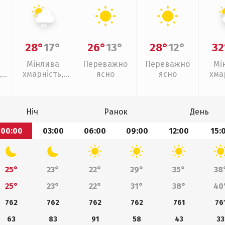
28°
17°
26°
13°
28°
12°
32
Мінлива
Переважно
Переважно
Мі
,
хмарність,
ясно
ясно
хма
слабкий дощ
з
Ніч
Ранок
День
00:00
03:00
06:00
09:00
12:00
15:
25°
23°
22°
29°
35°
38
25°
23°
22°
31°
38°
40
762
762
762
762
761
76
63
83
91
58
43
33