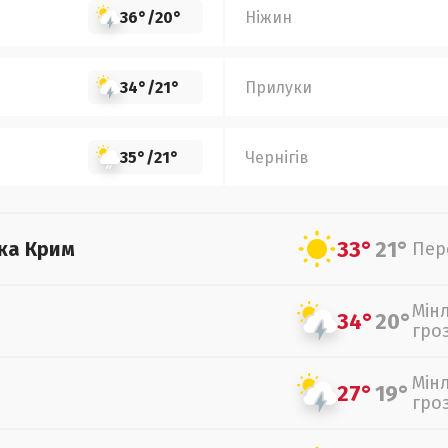
36°
/
20°
Ніжин
34°
/
21°
Прилуки
35°
/
21°
Чернігів
33°
21°
ка Крим
Пер
Мін
34°
20°
гро
Мін
27°
19°
гро