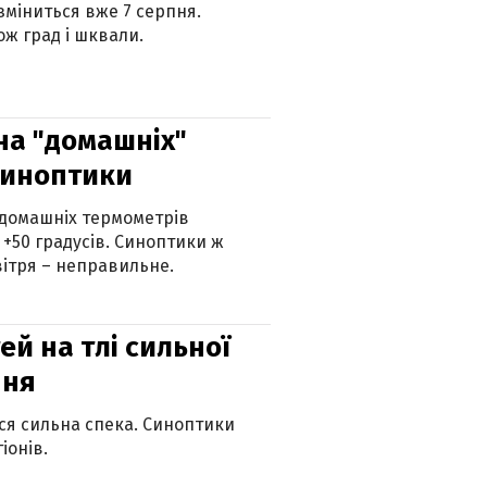
 зміниться вже 7 серпня.
ж град і шквали.
 на "домашніх"
синоптики
 домашніх термометрів
 +50 градусів. Синоптики ж
ітря – неправильне.
й на тлі сильної
пня
ься сильна спека. Синоптики
іонів.