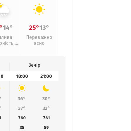
°
14°
25°
13°
нлива
Переважно
рність,
ясно
ливи
Вечір
00
18:00
21:00
°
36°
30°
°
37°
33°
1
760
761
35
59