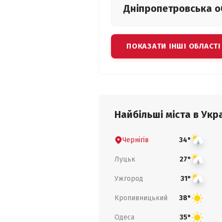
Дніпропетровська
о
ПОКАЗАТИ ІНШІ ОБЛАСТІ
Найбільші міста в Укра
Чернігів
34°
Луцьк
27°
Ужгород
31°
Кропивницький
38°
Одеса
35°