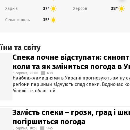
Харків
Херсон
37°
38°
Севастополь
35°
ни та світу
Спека почне відступати: синопт
коли та як зміниться погода в У
6 серпня,
20:00
638
Найближчими днями в Україні прогнозують зміну син
регіони першими відчують спад спеки. Водночас к
більшість областей.
Замість спеки – грози, град і шк
погіршиться погода
6 серпня,
18:53
1445