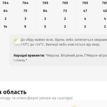
764
764
765
765
765
76
64
75
84
73
47
45
2
3
2
2
4
4
14
9
5
2
2
2
До обіду майже ясно. Вдень небо затягнеться хмарами
+13°C до +24°C. Ввечері небо очистеться від хмар.
Народні прикмети:
"Мирона. Вітряний день ("Мирон-вітро
і січень."
а
область
огоду та атмосферні умови на сьогодні