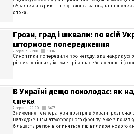
областей накриють дощі, однак на півдні та півден
спека.
Грози, град і шквали: по всій У
штормове попередження
7 серпня,
21:00
1886
Синоптики попередили про негоду, яка накриє усі об
різних регіонах діятиме І рівень небезпечності (жов
В Україні дещо похолодає: як н
спека
7 серпня,
20:00
6676
Зниження температури повітря в Україні розпочалос
надходженням атмосферного фронту. Уже з початку
більшість регіонів опиняться під впливом нового а