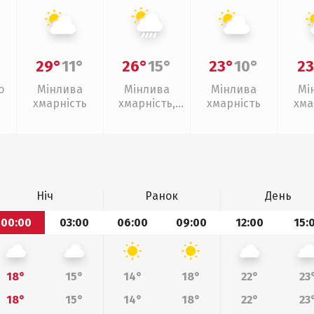
29°
11°
26°
15°
23°
10°
23
о
Мінлива
Мінлива
Мінлива
Мі
хмарність
хмарність,
хмарність
хма
зливи
Ніч
Ранок
День
00:00
03:00
06:00
09:00
12:00
15:
18°
15°
14°
18°
22°
23
18°
15°
14°
18°
22°
23