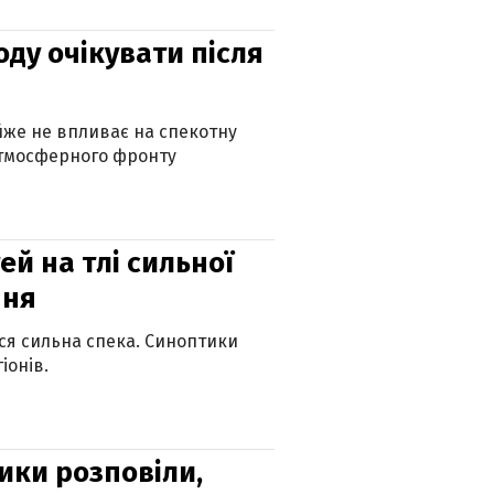
оду очікувати після
айже не впливає на спекотну
атмосферного фронту
й на тлі сильної
пня
ься сильна спека. Синоптики
іонів.
ики розповіли,