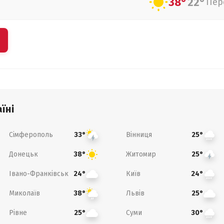
38°
22°
Пер
їні
Сімферополь
Вінниця
33°
25°
Донецьк
Житомир
38°
25°
Івано-Франківськ
Київ
24°
24°
Миколаїв
Львів
38°
25°
Рівне
Суми
25°
30°