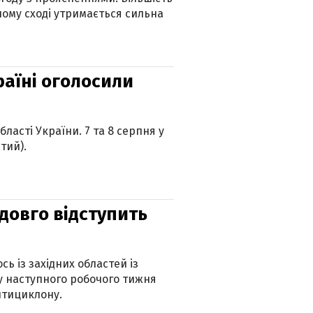
ному сході утримається сильна
країні оголосили
ласті України. 7 та 8 серпня у
тий).
адовго відступить
ь із західних областей із
 наступного робочого тижня
нтициклону.