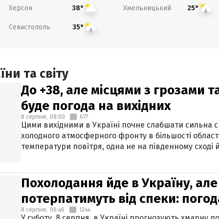
Херсон
Хмельницький
38°
25°
Севастополь
35°
ни та світу
До +38, але місцями з грозами 
буде погода на вихідних
8 серпня,
08:00
677
Цими вихідними в Україні почне слабшати сильна 
холодного атмосферного фронту в більшості област
температури повітря, одна не на південному сході й
Похолодання йде в Україну, але
потерпатимуть від спеки: погод
8 серпня,
06:46
1244
У суботу, 8 серпня, в Україні прогнозують хмарну п