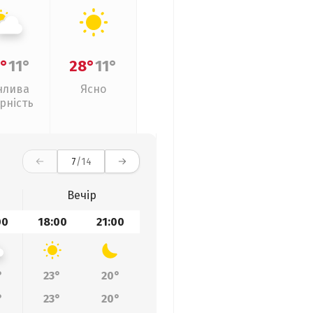
°
11°
28°
11°
нлива
Ясно
рність
7
/14
Вечір
00
18:00
21:00
°
23°
20°
°
23°
20°