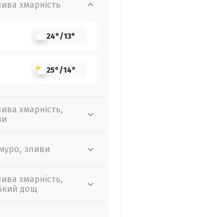
лива хмарність
24°
/
13°
25°
/
14°
лива хмарність,
зи
муро, зливи
лива хмарність,
бкий дощ