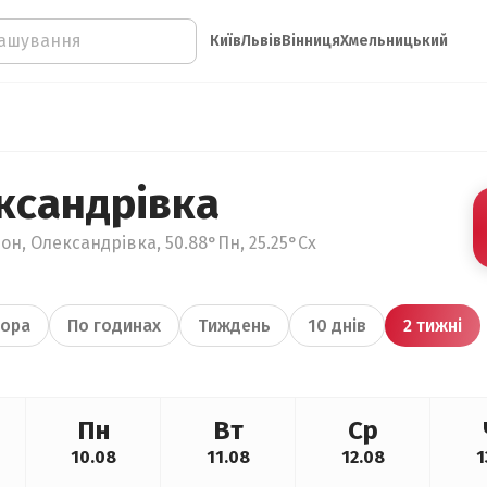
Київ
Львів
Вінниця
Хмельницький
ксандрівка
он, Олександрівка, 50.88°Пн, 25.25°Сх
ора
По годинах
Тиждень
10 днів
2 тижні
Пн
Вт
Ср
10.08
11.08
12.08
1