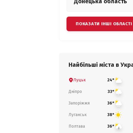
Донецька
область
ПОКАЗАТИ ІНШІ ОБЛАСТІ
Найбільші міста в Укра
Луцьк
24°
Дніпро
33°
Запоріжжя
36°
Луганськ
38°
Полтава
36°