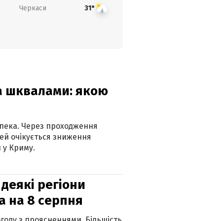
Черкаси
31°
та шквалами: якою
спека. Через проходження
ей очікується зниження
 у Криму.
 деякі регіони
а на 8 серпня
огоду з проясненнями. Більшість