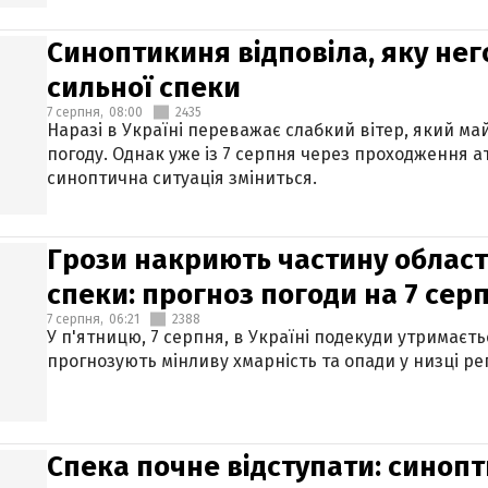
Синоптикиня відповіла, яку нег
сильної спеки
7 серпня,
08:00
2435
Наразі в Україні переважає слабкий вітер, який м
погоду. Однак уже із 7 серпня через проходження 
синоптична ситуація зміниться.
Грози накриють частину областе
спеки: прогноз погоди на 7 сер
7 серпня,
06:21
2388
У п'ятницю, 7 серпня, в Україні подекуди утримаєт
прогнозують мінливу хмарність та опади у низці рег
Спека почне відступати: синопт