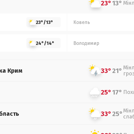
23°
13°
Мін
23°
/
13°
Ковель
24°
/
14°
Володимир
Мін
33°
21°
ка Крим
гро
25°
17°
Пох
Мін
33°
25°
бласть
сла