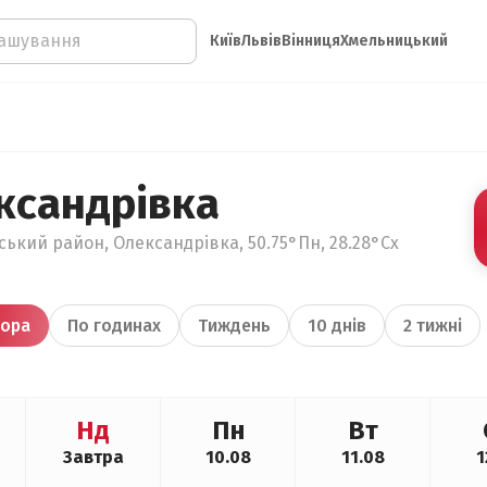
Київ
Львів
Вінниця
Хмельницький
ксандрівка
ький район, Олександрівка, 50.75°Пн, 28.28°Сх
ора
По годинах
Тиждень
10 днів
2 тижні
Нд
Пн
Вт
Завтра
10.08
11.08
1