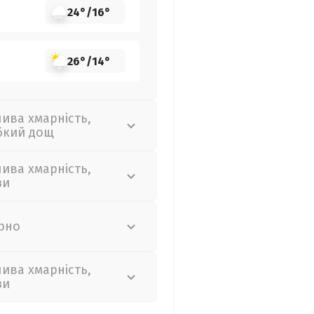
24°
/
16°
26°
/
14°
лива хмарність,
бкий дощ
лива хмарність,
зи
рно
лива хмарність,
зи