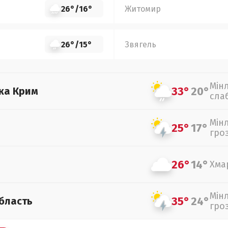
26°
/
16°
Житомир
26°
/
15°
Звягель
Мін
33°
20°
ка Крим
сла
Мін
25°
17°
гро
26°
14°
Хма
Мін
35°
24°
бласть
гро