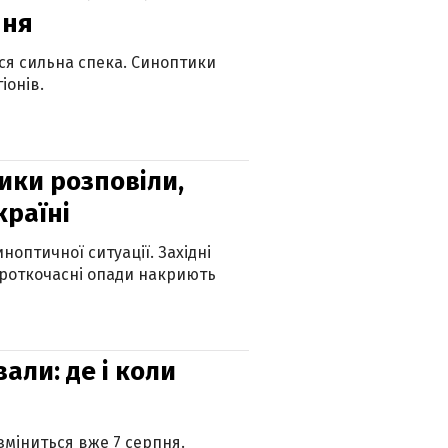
пня
ься сильна спека. Синоптики
іонів.
ики розповіли,
країні
оптичної ситуації. Західні
ороткочасні опади накриють
вали: де і коли
 зміниться вже 7 серпня.