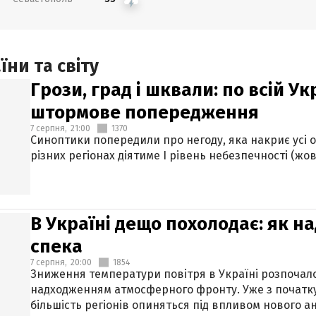
ни та світу
Грози, град і шквали: по всій У
штормове попередження
7 серпня,
21:00
1370
Синоптики попередили про негоду, яка накриє усі об
різних регіонах діятиме І рівень небезпечності (жов
В Україні дещо похолодає: як н
спека
7 серпня,
20:00
1854
Зниження температури повітря в Україні розпочалос
надходженням атмосферного фронту. Уже з початку
більшість регіонів опиняться під впливом нового а