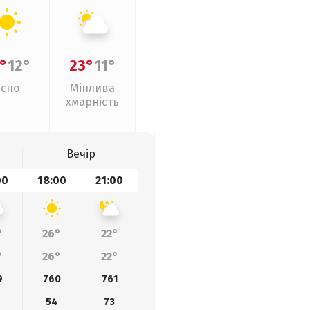
°
12°
23°
11°
Ясно
Мінлива
хмарність
Вечір
00
18:00
21:00
°
26°
22°
°
26°
22°
9
760
761
54
73