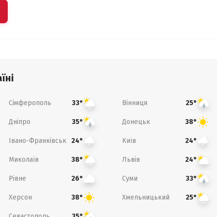
їні
Сімферополь
Вінниця
33°
25°
Дніпро
Донецьк
35°
38°
Івано-Франківськ
Київ
24°
24°
Миколаїв
Львів
38°
24°
Рівне
Суми
26°
33°
Херсон
Хмельницький
38°
25°
Севастополь
35°