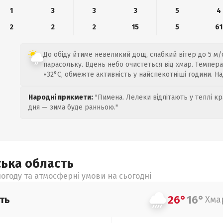
1
3
3
3
5
4
2
2
2
15
5
61
До обіду йтиме невеликий дощ, слабкий вітер до 5 м/
парасольку. Вдень небо очистеться від хмар. Темпера
+32°C, обмежте активність у найспекотніші години. Н
Народні прикмети:
"Пимена. Лелеки відлітають у теплі кр
дня — зима буде ранньою."
ська
область
огоду та атмосферні умови на сьогодні
26°
16°
ть
Хма