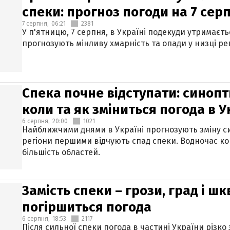
спеки: прогноз погоди на 7 сер
7 серпня,
06:21
2381
У п'ятницю, 7 серпня, в Україні подекуди утримаєт
прогнозують мінливу хмарність та опади у низці рег
Спека почне відступати: синопт
коли та як зміниться погода в У
6 серпня,
20:00
1021
Найближчими днями в Україні прогнозують зміну син
регіони першими відчують спад спеки. Водночас к
більшість областей.
Замість спеки – грози, град і шк
погіршиться погода
6 серпня,
18:53
2117
Після сильної спеки погода в частині України різко