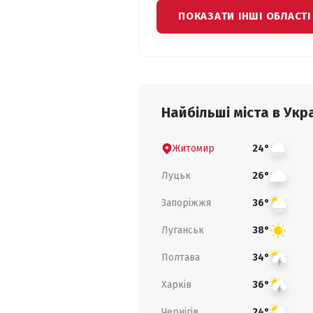
ПОКАЗАТИ ІНШІ ОБЛАСТІ
Найбільші міста в Укра
Житомир
24°
Луцьк
26°
Запоріжжя
36°
Луганськ
38°
Полтава
34°
Харків
36°
Чернігів
24°