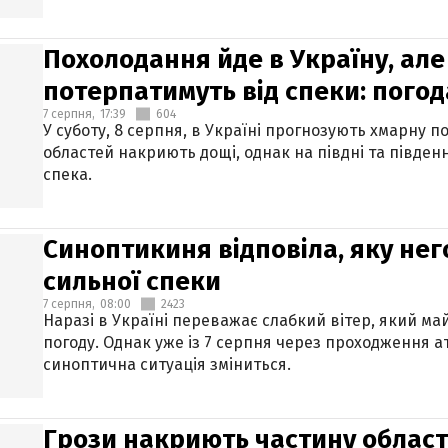
Похолодання йде в Україну, але
потерпатимуть від спеки: погод
7 серпня,
17:39
604
У суботу, 8 серпня, в Україні прогнозують хмарну п
областей накриють дощі, однак на півдні та півден
спека.
Синоптикиня відповіла, яку нег
сильної спеки
7 серпня,
08:00
2423
Наразі в Україні переважає слабкий вітер, який м
погоду. Однак уже із 7 серпня через проходження 
синоптична ситуація зміниться.
Грози накриють частину областе