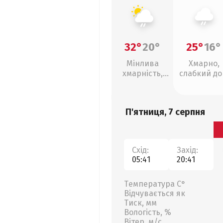
32°
20°
25°
16°
Мінлива
Хмарно,
хмарність,
слабкий д
слабкий дощ
П'ятниця, 7 серпня
Схід:
Захід:
05:41
20:41
Температура С°
Відчувається як
Тиск, мм
Вологість, %
Вітер, м/с