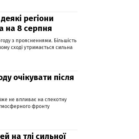
 деякі регіони
а на 8 серпня
огоду з проясненнями. Більшість
ному сході утримається сильна
оду очікувати після
айже не впливає на спекотну
атмосферного фронту
й на тлі сильної