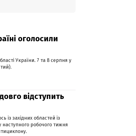
країні оголосили
ласті України. 7 та 8 серпня у
тий).
адовго відступить
ь із західних областей із
 наступного робочого тижня
нтициклону.