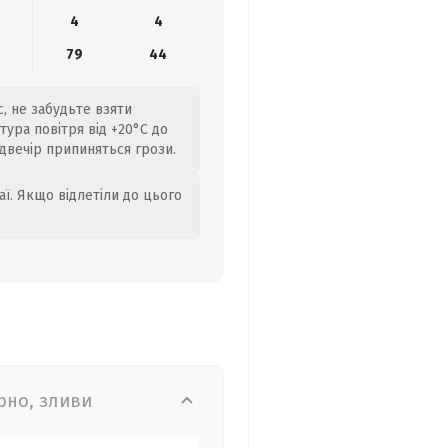
4
4
79
44
с, не забудьте взяти
тура повітря від +20°C до
адвечір припиняться грози.
аї. Якщо відлетіли до цього
рно, зливи