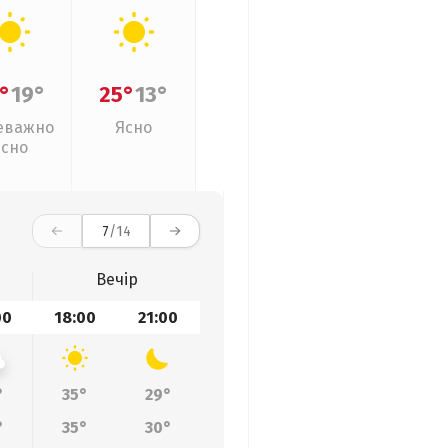
°
19°
25°
13°
еважно
Ясно
ясно
7
/14
Вечір
00
18:00
21:00
°
35°
29°
°
35°
30°