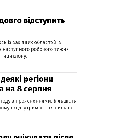
адовго відступить
ь із західних областей із
 наступного робочого тижня
нтициклону.
 деякі регіони
а на 8 серпня
огоду з проясненнями. Більшість
ному сході утримається сильна
оду очікувати після