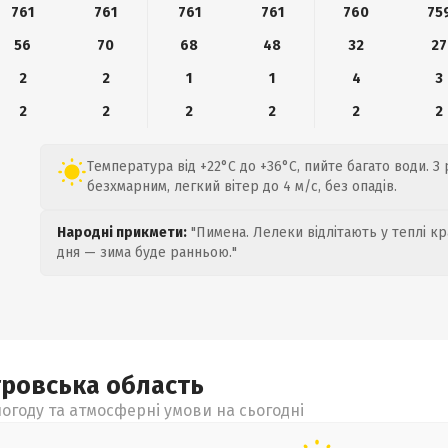
761
761
761
761
760
75
56
70
68
48
32
27
2
2
1
1
4
3
2
2
2
2
2
2
Температура від +22°C до +36°C, пийте багато води. З
безхмарним, легкий вітер до 4 м/с, без опадів.
Народні прикмети:
"Пимена. Лелеки відлітають у теплі кр
дня — зима буде ранньою."
тровська
область
огоду та атмосферні умови на сьогодні