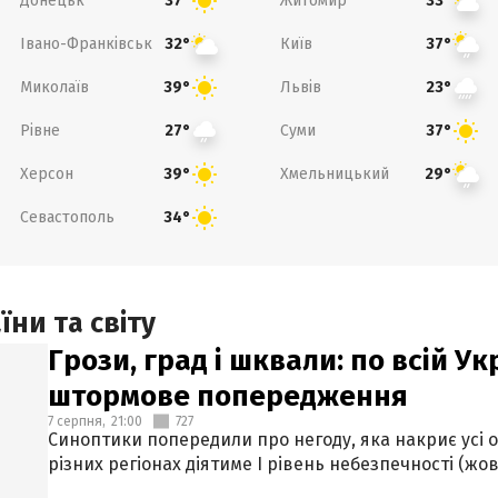
Донецьк
Житомир
37°
33°
Івано-Франківськ
Київ
32°
37°
Миколаїв
Львів
39°
23°
Рівне
Суми
27°
37°
Херсон
Хмельницький
39°
29°
Севастополь
34°
ни та світу
Грози, град і шквали: по всій У
штормове попередження
7 серпня,
21:00
727
Синоптики попередили про негоду, яка накриє усі об
різних регіонах діятиме І рівень небезпечності (жов