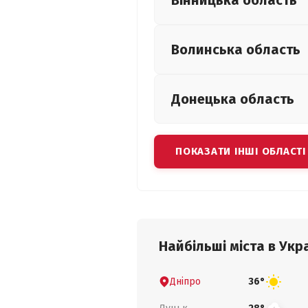
Вінницька
область
Волинська
область
Донецька
область
ПОКАЗАТИ ІНШІ ОБЛАСТІ
Найбільші міста в Укра
Дніпро
36°