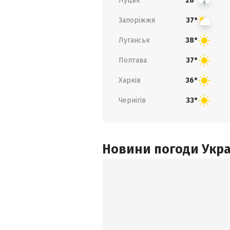
Луцьк
28°
Запоріжжя
37°
Луганськ
38°
Полтава
37°
Харків
36°
Чернігів
33°
Новини погоди Украї