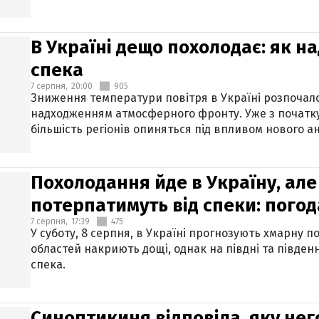
В Україні дещо похолодає: як н
спека
7 серпня,
20:00
905
Зниження температури повітря в Україні розпочалос
надходженням атмосферного фронту. Уже з початку
більшість регіонів опиняться під впливом нового а
Похолодання йде в Україну, але
потерпатимуть від спеки: погод
7 серпня,
17:39
475
У суботу, 8 серпня, в Україні прогнозують хмарну п
областей накриють дощі, однак на півдні та півден
спека.
Синоптикиня відповіла, яку нег