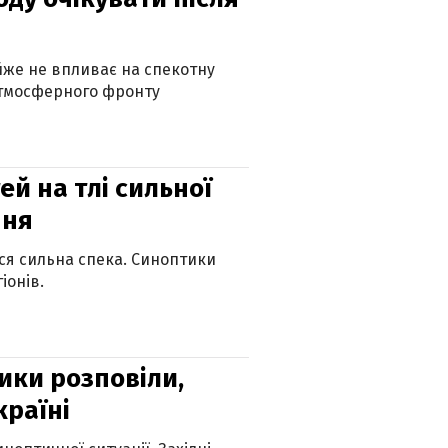
айже не впливає на спекотну
атмосферного фронту
й на тлі сильної
пня
ься сильна спека. Синоптики
іонів.
ики розповіли,
країні