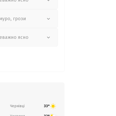
еважно ясно
муро, грози
еважно ясно
Чернівці
33°