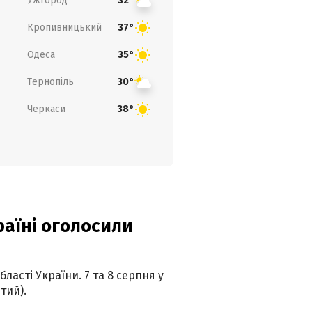
Ужгород
32°
Кропивницький
37°
Одеса
35°
Тернопіль
30°
Черкаси
38°
країні оголосили
ласті України. 7 та 8 серпня у
тий).