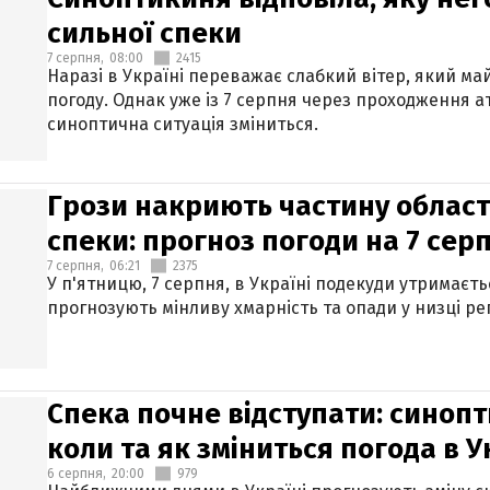
сильної спеки
7 серпня,
08:00
2415
Наразі в Україні переважає слабкий вітер, який м
погоду. Однак уже із 7 серпня через проходження 
синоптична ситуація зміниться.
Грози накриють частину областе
спеки: прогноз погоди на 7 сер
7 серпня,
06:21
2375
У п'ятницю, 7 серпня, в Україні подекуди утримаєт
прогнозують мінливу хмарність та опади у низці рег
Спека почне відступати: синопт
коли та як зміниться погода в У
6 серпня,
20:00
979