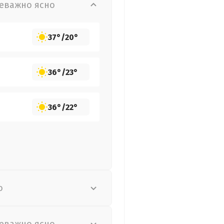
еважно ясно
37°
/
20°
36°
/
23°
36°
/
22°
о