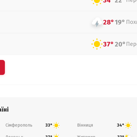
34°
22°
Пер
28°
19°
Пох
37°
20°
Пер
їні
Сімферополь
Вінниця
33°
34°