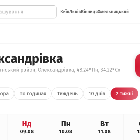
Київ
Львів
Вінниця
Хмельницький
ксандрівка
янський район, Олександрівка, 48.24°Пн, 34.22°Сх
ора
По годинах
Тиждень
10 днів
2 тижні
Нд
Пн
Вт
09.08
10.08
11.08
1