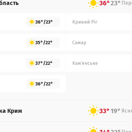
36°
23°
бласть
Пер
36°
/
23°
Кривий Ріг
35°
/
22°
Самар
37°
/
22°
Кам’янське
36°
/
22°
33°
19°
ка Крим
Ясн