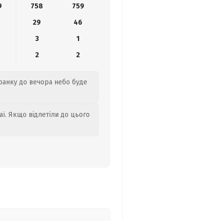
9
758
759
29
46
3
1
2
2
 ранку до вечора небо буде
аї. Якщо відлетіли до цього