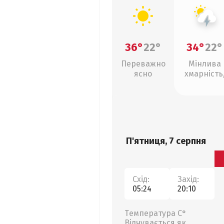
36°
22°
34°
22°
Переважно
Мінлива
ясно
хмарність
грози
П'ятниця, 7 серпня
Схід:
Захід:
05:24
20:10
Температура С°
Відчувається як