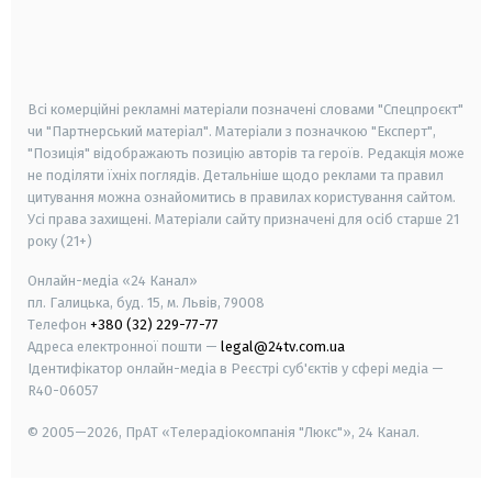
android
apple
smart tv
samsung smart tv
Всі комерційні рекламні матеріали позначені словами "Спецпроєкт"
чи "Партнерський матеріал". Матеріали з позначкою "Експерт",
"Позиція" відображають позицію авторів та героїв. Редакція може
не поділяти їхніх поглядів. Детальніше щодо реклами та правил
цитування можна ознайомитись в правилах користування сайтом.
Усі права захищені.
Матеріали сайту призначені для осіб старше
21
року (21+)
Онлайн-медіа «24 Канал»
пл. Галицька, буд. 15, м. Львів, 79008
Телефон
+380 (32) 229-77-77
Адреса електронної пошти —
legal@24tv.com.ua
Ідентифікатор онлайн-медіа в Реєстрі суб'єктів у сфері медіа —
R40-06057
© 2005—2026,
ПрАТ «Телерадіокомпанія "Люкс"», 24 Канал.