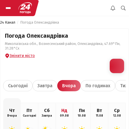
24 Канал
Погода Олександрівка
Погода Олександрівка
Миколаївська обл., Вознесенський район, Олександрівка, 47.69°Пн,
31.28°Сх
Змінити місто
Сьогодні
Завтра
Вчора
По годинах
Тиж
Чт
Пт
Сб
Нд
Пн
Вт
Ср
Вчора
Сьогодні
Завтра
09.08
10.08
11.08
12.08