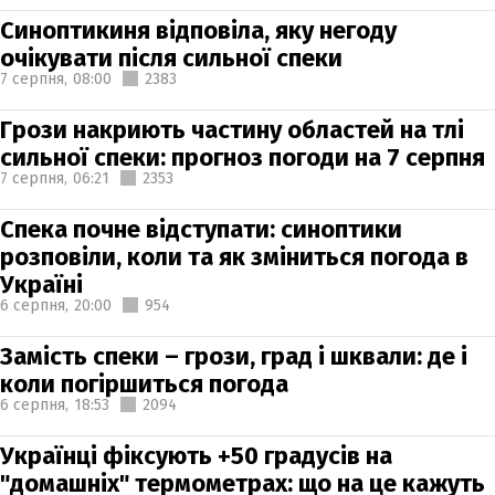
Синоптикиня відповіла, яку негоду
очікувати після сильної спеки
7 серпня,
08:00
2383
Грози накриють частину областей на тлі
сильної спеки: прогноз погоди на 7 серпня
7 серпня,
06:21
2353
Спека почне відступати: синоптики
розповіли, коли та як зміниться погода в
Україні
6 серпня,
20:00
954
Замість спеки – грози, град і шквали: де і
коли погіршиться погода
6 серпня,
18:53
2094
Українці фіксують +50 градусів на
"домашніх" термометрах: що на це кажуть