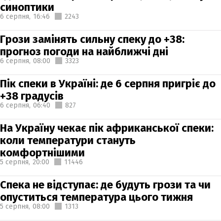
синоптики
6 серпня,
16:46
2243
Грози замінять сильну спеку до +38:
прогноз погоди на найближчі дні
6 серпня,
08:00
3323
Пік спеки в Україні: де 6 серпня пригріє до
+38 градусів
6 серпня,
06:40
827
На Україну чекає пік африканської спеки:
коли температури стануть
комфортнішими
5 серпня,
20:00
11446
Спека не відступає: де будуть грози та чи
опуститься температура цього тижня
5 серпня,
08:00
1313