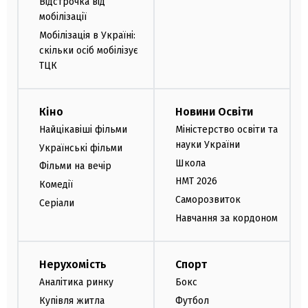
Відстрочка від
мобілізації
Мобілізація в Україні:
скільки осіб мобілізує
ТЦК
Кіно
Новини Освіти
Найцікавіші фільми
Міністерство освіти та
науки України
Українські фільми
Школа
Фільми на вечір
НМТ 2026
Комедії
Саморозвиток
Серіали
Навчання за кордоном
Нерухомість
Спорт
Аналітика ринку
Бокс
Купівля житла
Футбол