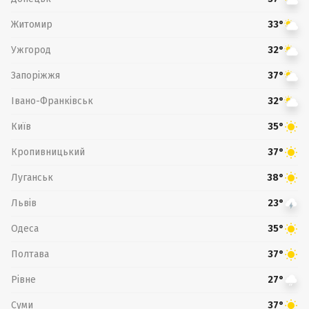
Житомир
33°
Ужгород
32°
Запоріжжя
37°
Івано-Франківськ
32°
Київ
35°
Кропивницький
37°
Луганськ
38°
Львів
23°
Одеса
35°
Полтава
37°
Рівне
27°
Суми
37°