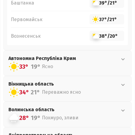
Баштанка
39°
/
21°
Первомайськ
37°
/
21°
Вознесенськ
38°
/
20°
Автономна Республіка Крим
33°
19°
Ясно
Вінницька
область
34°
21°
Переважно ясно
Волинська
область
28°
19°
Похмуро, зливи