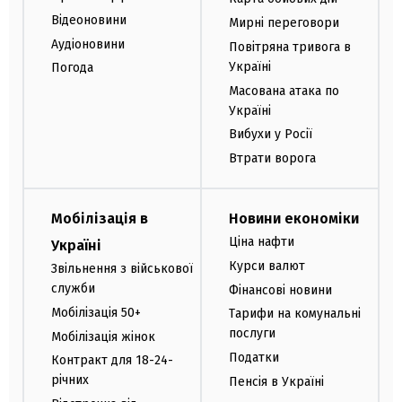
Відеоновини
Мирні переговори
Аудіоновини
Повітряна тривога в
Україні
Погода
Масована атака по
Україні
Вибухи у Росії
Втрати ворога
Мобілізація в
Новини економіки
Ціна нафти
Україні
Курси валют
Звільнення з військової
служби
Фінансові новини
Мобілізація 50+
Тарифи на комунальні
послуги
Мобілізація жінок
Податки
Контракт для 18-24-
річних
Пенсія в Україні