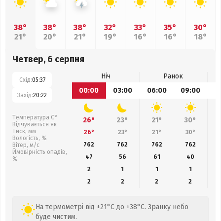
38°
38°
38°
32°
33°
35°
30°
21°
20°
21°
19°
16°
16°
18°
Четвер, 6 серпня
Ніч
Ранок
Схід:
05:37
00:00
03:00
06:00
09:00
1
Захід:
20:22
Температура С°
26°
23°
21°
30°
Відчувається як
Тиск, мм
26°
23°
21°
30°
Вологість, %
762
762
762
762
Вітер, м/с
Ймовірність опадів,
47
56
61
40
%
2
1
1
1
2
2
2
2
На термометрі від +21°C до +38°C. Зранку небо
буде чистим.