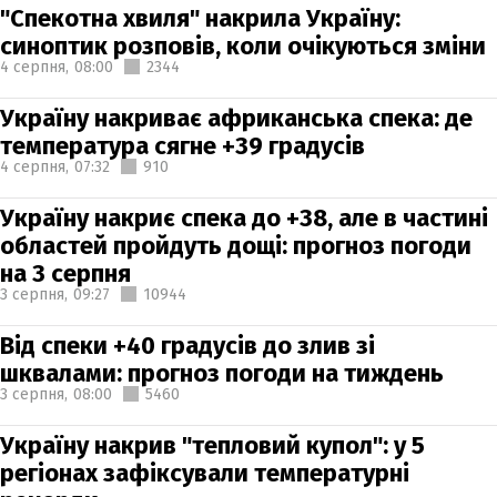
"Спекотна хвиля" накрила Україну:
синоптик розповів, коли очікуються зміни
4 серпня,
08:00
2344
Україну накриває африканська спека: де
температура сягне +39 градусів
4 серпня,
07:32
910
Україну накриє спека до +38, але в частині
областей пройдуть дощі: прогноз погоди
на 3 серпня
3 серпня,
09:27
10944
Від спеки +40 градусів до злив зі
шквалами: прогноз погоди на тиждень
3 серпня,
08:00
5460
Україну накрив "тепловий купол": у 5
регіонах зафіксували температурні