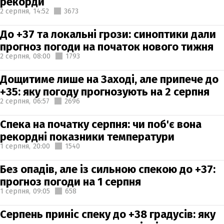
рекорди
2 серпня,
14:52
3673
До +37 та локальні грози: синоптики дали
прогноз погоди на початок нового тижня
2 серпня,
08:00
1793
Дощитиме лише на Заході, але припече до
+35: яку погоду прогнозують на 2 серпня
2 серпня,
06:57
2696
Спека на початку серпня: чи поб'є вона
рекордні показники температури
1 серпня,
20:00
1540
Без опадів, але із сильною спекою до +37:
прогноз погоди на 1 серпня
1 серпня,
09:05
658
Серпень приніс спеку до +38 градусів: яку