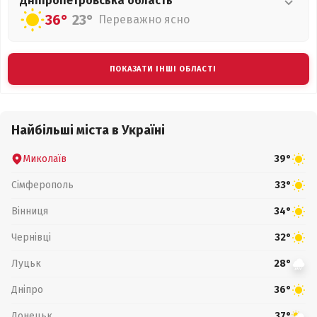
Дніпропетровська
область
36°
23°
Переважно ясно
ПОКАЗАТИ ІНШІ ОБЛАСТІ
Найбільші міста в Україні
Миколаїв
39°
Сімферополь
33°
Вінниця
34°
Чернівці
32°
Луцьк
28°
Дніпро
36°
Донецьк
37°