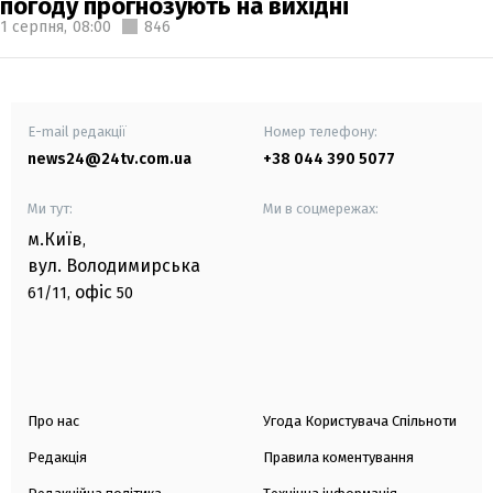
погоду прогнозують на вихідні
1 серпня,
08:00
846
E-mail редакції
Номер телефону:
news24@24tv.com.ua
+38 044 390 5077
Ми тут:
Ми в соцмережах:
м.Київ
,
вул. Володимирська
офіс
61/11,
50
Про нас
Угода Користувача Спільноти
Редакція
Правила коментування