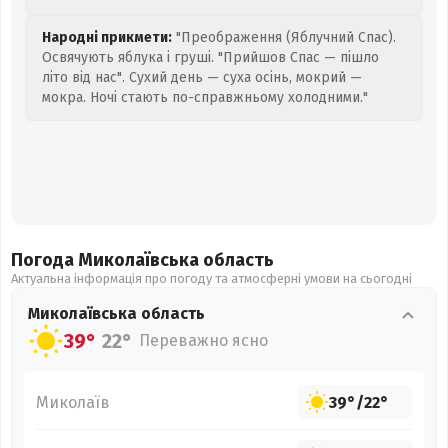
Народні прикмети:
"Преображення (Яблучний Спас).
Освячують яблука і груші. "Прийшов Спас — пішло
літо від нас". Сухий день — суха осінь, мокрий —
мокра. Ночі стають по-справжньому холодними."
Погода Миколаївська
область
Актуальна інформація про погоду та атмосферні умови на сьогодні
Миколаївська
область
39°
22°
Переважно ясно
Миколаїв
39°
/
22°