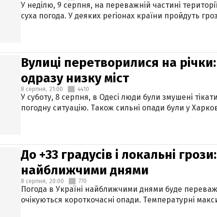
У неділю, 9 серпня, на переважній частині територі
суха погода. У деяких регіонах країни пройдуть гро
Вулиці перетворилися на річки
одразу низку міст
8 серпня,
21:00
4410
У суботу, 8 серпня, в Одесі люди були змушені тікат
погодну ситуацію. Також сильні опади були у Харкові
До +33 градусів і локальні гроз
найближчими днями
8 серпня,
20:00
770
Погода в Україні найближчими днями буде переваж
очікуються короткочасні опади. Температурні макси