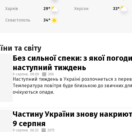
Харків
Херсон
29°
33°
Севастополь
34°
ни та світу
Без сильної спеки: з якої пого
наступний тиждень
9 серпня,
08:00
306
Наступний тиждень в Україні розпочнеться з перев
Температура повітря буде близькою до звичних для
очікуються опади.
Частину України знову накриют
9 серпня
9 серпня,
06:33
2075