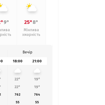
2°
9°
25°
8°
нлива
Мінлива
рність
хмарність
Вечір
00
18:00
21:00
°
22°
19°
°
22°
19°
2
762
764
55
55