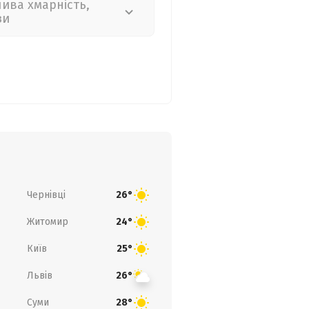
лива хмарність,
зи
Чернівці
26°
Житомир
24°
Київ
25°
Львів
26°
Суми
28°