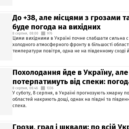
До +38, але місцями з грозами 
буде погода на вихідних
8 серпня,
08:00
976
Цими вихідними в Україні почне слабшати сильна 
холодного атмосферного фронту в більшості област
температури повітря, одна не на південному сході й
Похолодання йде в Україну, але
потерпатимуть від спеки: погод
8 серпня,
06:46
1336
У суботу, 8 серпня, в Україні прогнозують хмарну п
областей накриють дощі, однак на півдні та півден
спека.
Грози, град і шквали: по всій У