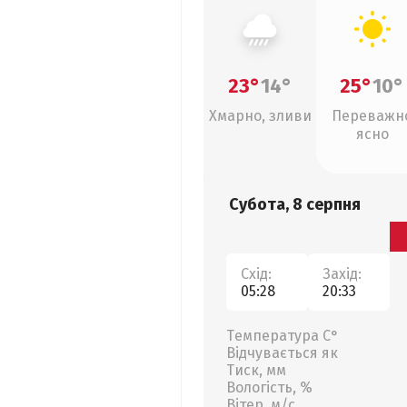
23°
14°
25°
10°
Хмарно, зливи
Переважн
ясно
Субота, 8 серпня
Схід:
Захід:
05:28
20:33
Температура С°
Відчувається як
Тиск, мм
Вологість, %
Вітер, м/с