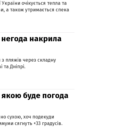
ї України очікується тепла та
зи, а також утримається спека
: негода накрила
и з пляжів через складну
 та Дніпрі.
и: якою буде погода
но сухою, хоч подекуди
муми сягнуть +33 градусів.