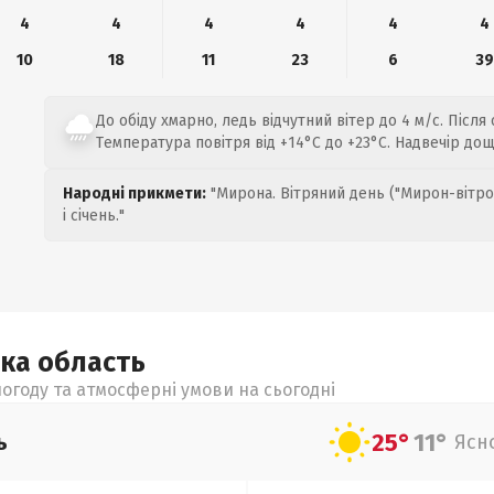
4
4
4
4
4
4
10
18
11
23
6
39
До обіду хмарно, ледь відчутний вітер до 4 м/с. Після
Температура повітря від +14°C до +23°C. Надвечір до
Народні прикмети:
"Мирона. Вітряний день ("Мирон-вітро
і січень."
ька
область
огоду та атмосферні умови на сьогодні
25°
11°
ь
Ясн