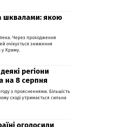
та шквалами: якою
спека. Через проходження
ей очікується зниження
 у Криму.
 деякі регіони
а на 8 серпня
огоду з проясненнями. Більшість
ному сході утримається сильна
країні оголосили