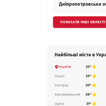
Дніпропетровська
о
ПОКАЗАТИ ІНШІ ОБЛАСТІ
Найбільші міста в Укра
Чернігів
25°
Луцьк
25°
Ужгород
30°
Кропивницький
28°
Одеса
31°