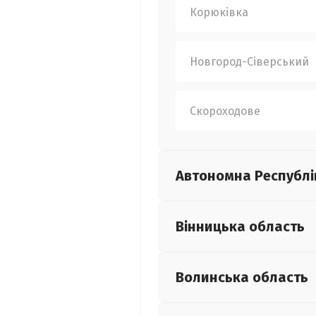
Корюківка
Новгород-Сіверський
Скороходове
Автономна Республі
Вінницька
область
Волинська
область