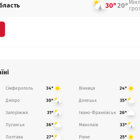
Мін
30°
20°
бласть
гро
їні
Сімферополь
Вінниця
34°
24°
Дніпро
Донецьк
30°
35°
Запоріжжя
Івано-Франківськ
31°
26°
Луганськ
Миколаїв
36°
33°
Полтава
Рівне
27°
25°