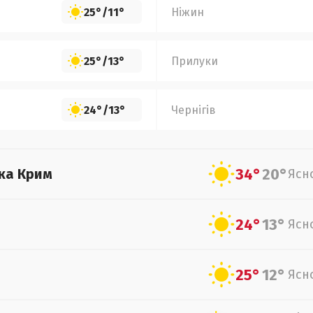
25°
/
11°
Ніжин
25°
/
13°
Прилуки
24°
/
13°
Чернігів
34°
20°
ка Крим
Ясн
24°
13°
Ясн
25°
12°
Ясн