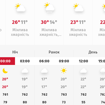
26°
11°
30°
14°
23°
11°
2
о
Мінлива
Мінлива
Мінлива
Мі
хмарність
хмарність,
хмарність
хма
зливи
Ніч
Ранок
День
00:00
03:00
06:00
09:00
12:00
15:
20°
19°
17°
20°
22°
20
20°
19°
17°
20°
22°
20
761
762
762
763
762
76
79
80
80
73
55
74