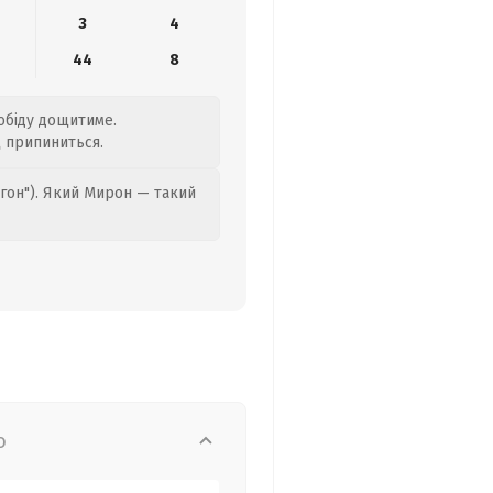
3
4
44
8
 обіду дощитиме.
щ припиниться.
гон"). Який Мирон — такий
о