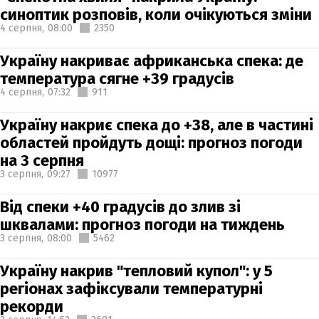
синоптик розповів, коли очікуються зміни
4 серпня,
08:00
2350
Україну накриває африканська спека: де
температура сягне +39 градусів
4 серпня,
07:32
911
Україну накриє спека до +38, але в частині
областей пройдуть дощі: прогноз погоди
на 3 серпня
3 серпня,
09:27
10977
Від спеки +40 градусів до злив зі
шквалами: прогноз погоди на тиждень
3 серпня,
08:00
5462
Україну накрив "тепловий купол": у 5
регіонах зафіксували температурні
рекорди