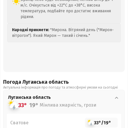
м/с. Очікується від +22°C до +38°C, висока
температура, подбайте про достатнє вживання
рідини.
Народні прикмети:
"Мирона. Вітряний день ("Мирон-
вітрогон"). Який Мирон — такий і січень."
Погода Луганська
область
Актуальна інформація про погоду та атмосферні умови на сьогодні
Луганська
область
33°
19°
Мінлива хмарність, грози
Сватове
33°
/
19°