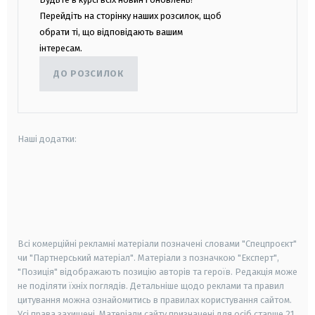
Перейдіть на сторінку наших розсилок, щоб
обрати ті, що відповідають вашим
інтересам.
ДО РОЗСИЛОК
Наші додатки:
android
apple
smart tv
samsung smart tv
Всі комерційні рекламні матеріали позначені словами "Спецпроєкт"
чи "Партнерський матеріал". Матеріали з позначкою "Експерт",
"Позиція" відображають позицію авторів та героїв. Редакція може
не поділяти їхніх поглядів. Детальніше щодо реклами та правил
цитування можна ознайомитись в правилах користування сайтом.
Усі права захищені.
Матеріали сайту призначені для осіб старше
21