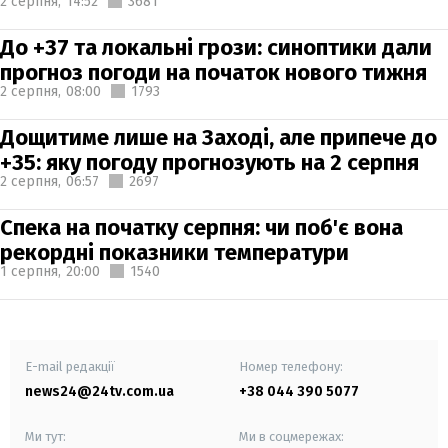
2 серпня,
14:52
3681
До +37 та локальні грози: синоптики дали
прогноз погоди на початок нового тижня
2 серпня,
08:00
1793
Дощитиме лише на Заході, але припече до
+35: яку погоду прогнозують на 2 серпня
2 серпня,
06:57
2697
Спека на початку серпня: чи поб'є вона
рекордні показники температури
1 серпня,
20:00
1540
E-mail редакції
Номер телефону:
news24@24tv.com.ua
+38 044 390 5077
Ми тут:
Ми в соцмережах: