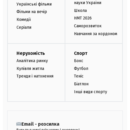
науки України
Українські фільми
Школа
Фільми на вечір
НМТ 2026
Комедії
Саморозвиток
Серіали
Навчання за кордоном
Нерухомість
Спорт
Аналітика ринку
Бокс
Купівля житла
Футбол
Тренди і натхнення
Теніс
Біатлон
Інші види спорту
Email - розсилка
Будьте в курсі всіх новин і оновлень!