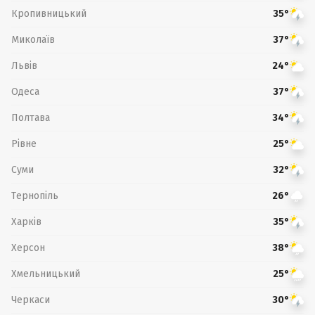
Кропивницький
35°
Миколаїв
37°
Львів
24°
Одеса
37°
Полтава
34°
Рівне
25°
Суми
32°
Тернопіль
26°
Харків
35°
Херсон
38°
Хмельницький
25°
Черкаси
30°