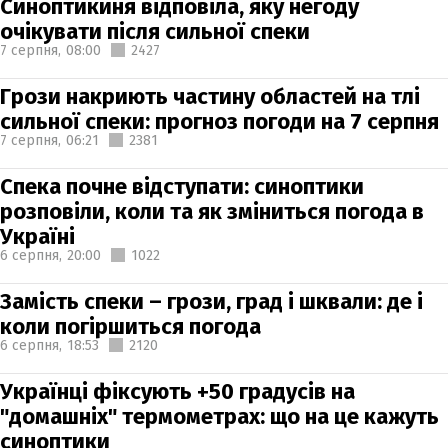
Синоптикиня відповіла, яку негоду
очікувати після сильної спеки
7 серпня,
08:00
2427
Грози накриють частину областей на тлі
сильної спеки: прогноз погоди на 7 серпня
7 серпня,
06:21
2381
Спека почне відступати: синоптики
розповіли, коли та як зміниться погода в
Україні
6 серпня,
20:00
1022
Замість спеки – грози, град і шквали: де і
коли погіршиться погода
6 серпня,
18:53
2120
Українці фіксують +50 градусів на
"домашніх" термометрах: що на це кажуть
синоптики