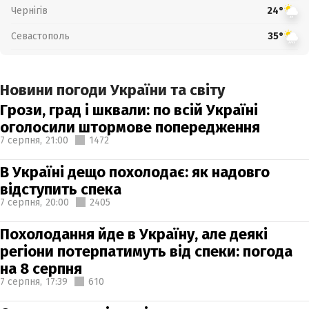
Чернігів
24°
Севастополь
35°
Новини погоди України та світу
Грози, град і шквали: по всій Україні
оголосили штормове попередження
7 серпня,
21:00
1472
В Україні дещо похолодає: як надовго
відступить спека
7 серпня,
20:00
2405
Похолодання йде в Україну, але деякі
регіони потерпатимуть від спеки: погода
на 8 серпня
7 серпня,
17:39
610