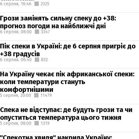
6 серпня,
16:46
2325
Грози замінять сильну спеку до +38:
прогноз погоди на найближчі дні
6 серпня,
08:00
3347
Пік спеки в Україні: де 6 серпня пригріє до
+38 градусів
6 серпня,
06:40
832
На Україну чекає пік африканської спеки:
коли температури стануть
комфортнішими
5 серпня,
20:00
11479
Спека не відступає: де будуть грози та чи
опуститься температура цього тижня
5 серпня,
08:00
1319
"Спекотна хвиля" накрила Україну: