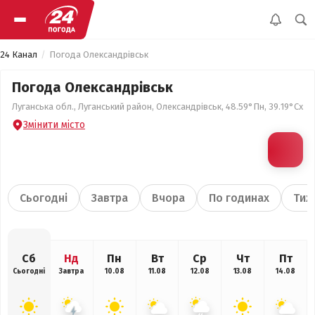
24 Канал
Погода Олександрівськ
Погода Олександрівськ
Луганська обл., Луганський район, Олександрівськ, 48.59°Пн, 39.19°Сх
Змінити місто
Сьогодні
Завтра
Вчора
По годинах
Тиж
Сб
Нд
Пн
Вт
Ср
Чт
Пт
Сьогодні
Завтра
10.08
11.08
12.08
13.08
14.08