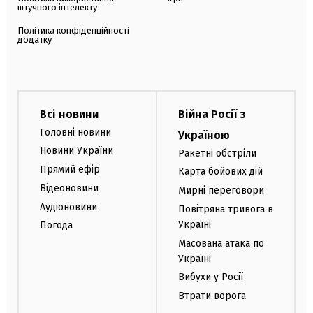
штучного інтелекту
Політика конфіденційності
додатку
Всі новини
Війна Росії з
Головні новини
Україною
Новини України
Ракетні обстріли
Прямий ефір
Карта бойових дій
Відеоновини
Мирні переговори
Аудіоновини
Повітряна тривога в
Україні
Погода
Масована атака по
Україні
Вибухи у Росії
Втрати ворога