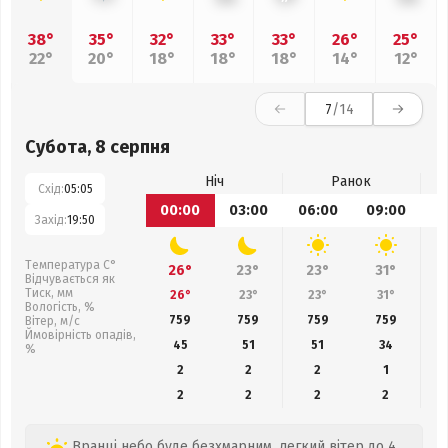
38°
35°
32°
33°
33°
26°
25°
22°
20°
18°
18°
18°
14°
12°
7
/14
Субота, 8 серпня
Ніч
Ранок
Схід:
05:05
00:00
03:00
06:00
09:00
1
Захід:
19:50
Температура С°
26°
23°
23°
31°
Відчувається як
Тиск, мм
26°
23°
23°
31°
Вологість, %
759
759
759
759
Вітер, м/с
Ймовірність опадів,
45
51
51
34
%
2
2
2
1
2
2
2
2
Вранці небо буде безхмарним, легкий вітер до 4