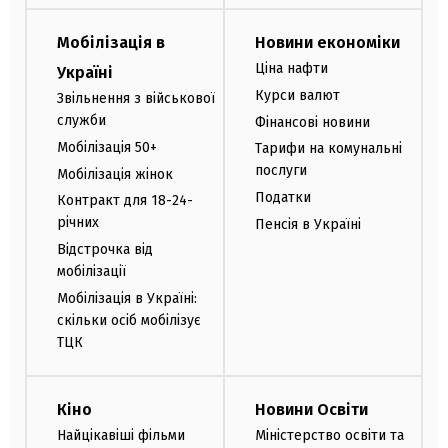
Мобілізація в
Новини економіки
Ціна нафти
Україні
Курси валют
Звільнення з військової
служби
Фінансові новини
Мобілізація 50+
Тарифи на комунальні
послуги
Мобілізація жінок
Податки
Контракт для 18-24-
річних
Пенсія в Україні
Відстрочка від
мобілізації
Мобілізація в Україні:
скільки осіб мобілізує
ТЦК
Кіно
Новини Освіти
Найцікавіші фільми
Міністерство освіти та