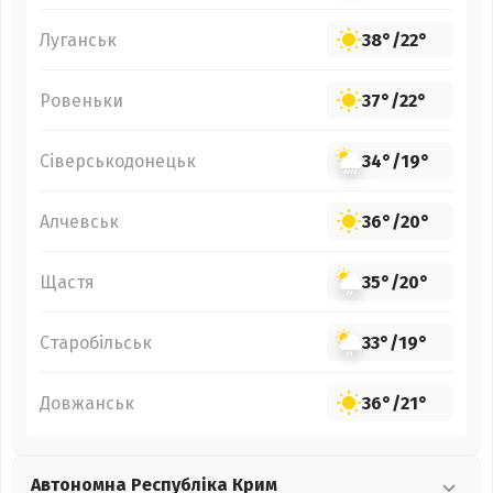
Луганськ
38°
/
22°
Ровеньки
37°
/
22°
Сіверськодонецьк
34°
/
19°
Алчевськ
36°
/
20°
Щастя
35°
/
20°
Старобільськ
33°
/
19°
Довжанськ
36°
/
21°
Автономна Республіка Крим