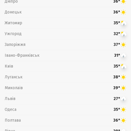
Дніпро
36°
Донецьк
36°
Житомир
35°
Ужгород
32°
Запоріжжя
37°
Івано-Франківськ
31°
Київ
35°
Луганськ
38°
Миколаїв
39°
Львів
27°
Одеса
35°
Полтава
36°