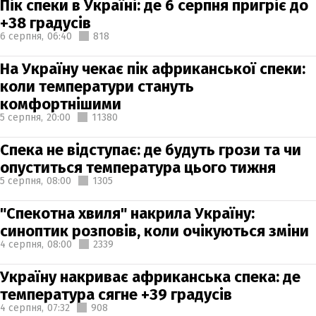
Пік спеки в Україні: де 6 серпня пригріє до
+38 градусів
6 серпня,
06:40
818
На Україну чекає пік африканської спеки:
коли температури стануть
комфортнішими
5 серпня,
20:00
11380
Спека не відступає: де будуть грози та чи
опуститься температура цього тижня
5 серпня,
08:00
1305
"Спекотна хвиля" накрила Україну:
синоптик розповів, коли очікуються зміни
4 серпня,
08:00
2339
Україну накриває африканська спека: де
температура сягне +39 градусів
4 серпня,
07:32
908