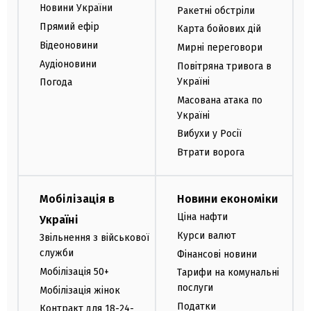
Новини України
Ракетні обстріли
Прямий ефір
Карта бойових дій
Відеоновини
Мирні переговори
Аудіоновини
Повітряна тривога в
Україні
Погода
Масована атака по
Україні
Вибухи у Росії
Втрати ворога
Мобілізація в
Новини економіки
Ціна нафти
Україні
Курси валют
Звільнення з військової
служби
Фінансові новини
Мобілізація 50+
Тарифи на комунальні
послуги
Мобілізація жінок
Податки
Контракт для 18-24-