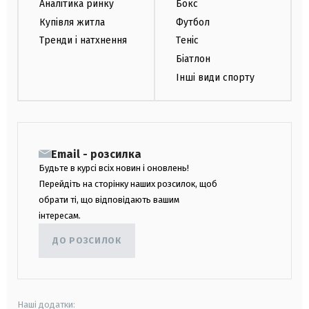
Аналітика ринку
Бокс
Купівля житла
Футбол
Тренди і натхнення
Теніс
Біатлон
Інші види спорту
Email - розсилка
Будьте в курсі всіх новин і оновлень!
Перейдіть на сторінку наших розсилок, щоб
обрати ті, що відповідають вашим
інтересам.
ДО РОЗСИЛОК
Наші додатки: