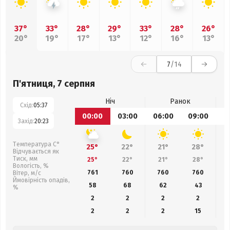
37°
33°
28°
29°
33°
28°
26°
20°
19°
17°
13°
12°
16°
13°
7
/14
П'ятниця, 7 серпня
Ніч
Ранок
Схід:
05:37
00:00
03:00
06:00
09:00
1
Захід:
20:23
Температура С°
25°
22°
21°
28°
Відчувається як
Тиск, мм
25°
22°
21°
28°
Вологість, %
761
760
760
760
Вітер, м/с
Ймовірність опадів,
58
68
62
43
%
2
2
2
2
2
2
2
15