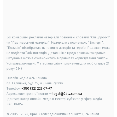
android
apple
smart tv
samsung smart tv
Всі комерційні рекламні матеріали позначені словами "Спецпроєкт"
чи "Партнерський матеріал". Матеріали з позначкою "Експерт",
"Позиція" відображають позицію авторів та героїв. Редакція може
не поділяти їхніх поглядів. Детальніше щодо реклами та правил
цитування можна ознайомитись в правилах користування сайтом.
Усі права захищені.
Матеріали сайту призначені для осіб старше
21
року (21+)
Онлайн-медіа «24 Канал»
пл. Галицька, буд. 15, м. Львів, 79008
Телефон
+380 (32) 229-77-77
Адреса електронної пошти —
legal@24tv.com.ua
Ідентифікатор онлайн-медіа в Реєстрі суб'єктів у сфері медіа —
R40-06057
© 2005—2026,
ПрАТ «Телерадіокомпанія "Люкс"», 24 Канал.