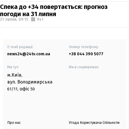
Спека до +34 повертається: прогноз
погоди на 31 липня
31 липня,
09:15
941
E-mail редакції
Номер телефону:
news24@24tv.com.ua
+38 044 390 5077
Ми тут:
Ми в соцмережах:
м.Київ
,
вул. Володимирська
офіс
61/11,
50
Про нас
Угода Користувача Спільноти