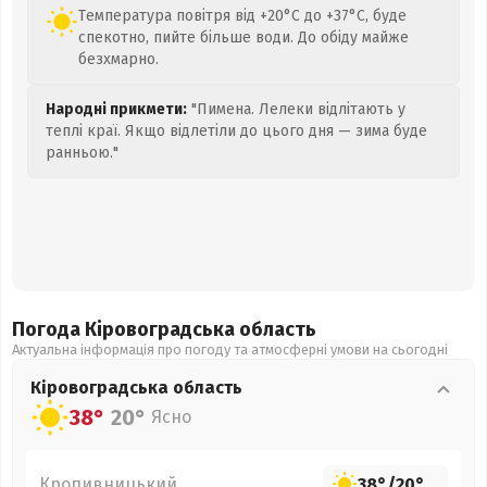
Температура повітря від +20°C до +37°C, буде
спекотно, пийте більше води. До обіду майже
безхмарно.
Народні прикмети:
"Пимена. Лелеки відлітають у
теплі краї. Якщо відлетіли до цього дня — зима буде
ранньою."
Погода Кіровоградська
область
Актуальна інформація про погоду та атмосферні умови на сьогодні
Кіровоградська
область
38°
20°
Ясно
Кропивницький
38°
/
20°