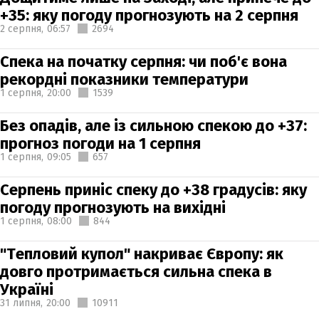
+35: яку погоду прогнозують на 2 серпня
2 серпня,
06:57
2694
Спека на початку серпня: чи поб'є вона
рекордні показники температури
1 серпня,
20:00
1539
Без опадів, але із сильною спекою до +37:
прогноз погоди на 1 серпня
1 серпня,
09:05
657
Серпень приніс спеку до +38 градусів: яку
погоду прогнозують на вихідні
1 серпня,
08:00
844
"Тепловий купол" накриває Європу: як
довго протримається сильна спека в
Україні
31 липня,
20:00
10911