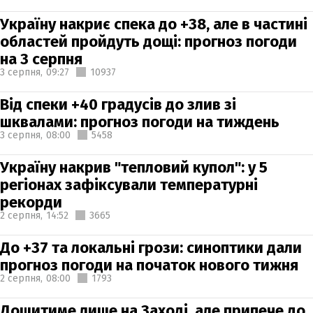
Україну накриє спека до +38, але в частині
областей пройдуть дощі: прогноз погоди
на 3 серпня
3 серпня,
09:27
10937
Від спеки +40 градусів до злив зі
шквалами: прогноз погоди на тиждень
3 серпня,
08:00
5458
Україну накрив "тепловий купол": у 5
регіонах зафіксували температурні
рекорди
2 серпня,
14:52
3665
До +37 та локальні грози: синоптики дали
прогноз погоди на початок нового тижня
2 серпня,
08:00
1793
Дощитиме лише на Заході, але припече до