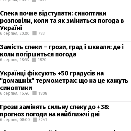
Спека почне відступати: синоптики
розповіли, коли та як зміниться погода в
Україні
6 серпня,
20:00
783
Замість спеки – грози, град і шквали: де і
коли погіршиться погода
6 серпня,
18:53
1820
Українці фіксують +50 градусів на
"домашніх" термометрах: що на це кажуть
синоптики
6 серпня,
16:46
1808
Грози замінять сильну спеку до +38:
прогноз погоди на найближчі дні
6 серпня,
08:00
3241