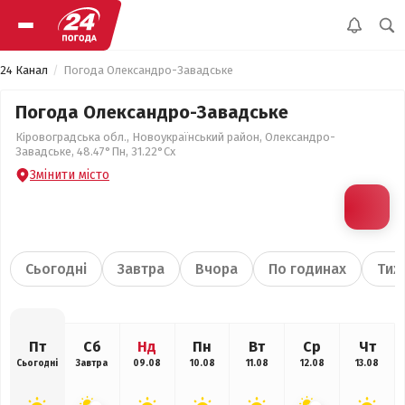
24 Канал
Погода Олександро-Завадське
Погода Олександро-Завадське
Кіровоградська обл., Новоукраїнський район, Олександро-
Завадське, 48.47°Пн, 31.22°Сх
Змінити місто
Сьогодні
Завтра
Вчора
По годинах
Тиж
Пт
Сб
Нд
Пн
Вт
Ср
Чт
Сьогодні
Завтра
09.08
10.08
11.08
12.08
13.08