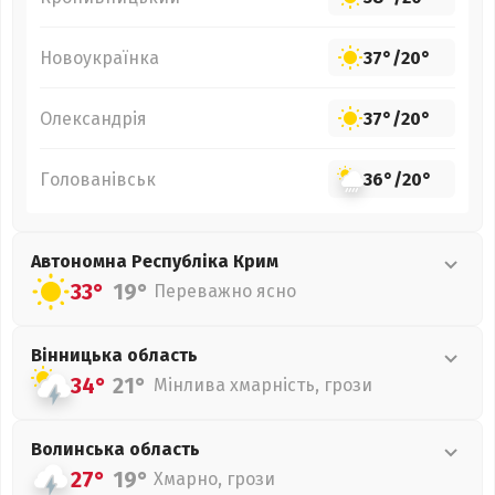
Новоукраїнка
37°
/
20°
Олександрія
37°
/
20°
Голованівськ
36°
/
20°
Автономна Республіка Крим
33°
19°
Переважно ясно
Вінницька
область
34°
21°
Мінлива хмарність, грози
Волинська
область
27°
19°
Хмарно, грози