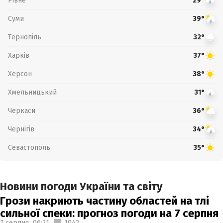
Рівне
29°
Суми
39°
Тернопіль
32°
Харків
37°
Херсон
38°
Хмельницький
31°
Черкаси
36°
Чернігів
34°
Севастополь
35°
Новини погоди України та світу
Грози накриють частину областей на тлі
сильної спеки: прогноз погоди на 7 серпня
7 серпня,
06:21
1042