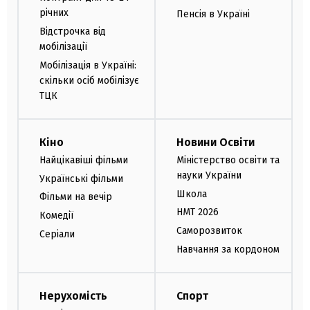
річних
Пенсія в Україні
Відстрочка від
мобілізації
Мобілізація в Україні:
скільки осіб мобілізує
ТЦК
Кіно
Новини Освіти
Найцікавіші фільми
Міністерство освіти та
науки України
Українські фільми
Школа
Фільми на вечір
НМТ 2026
Комедії
Саморозвиток
Серіали
Навчання за кордоном
Нерухомість
Спорт