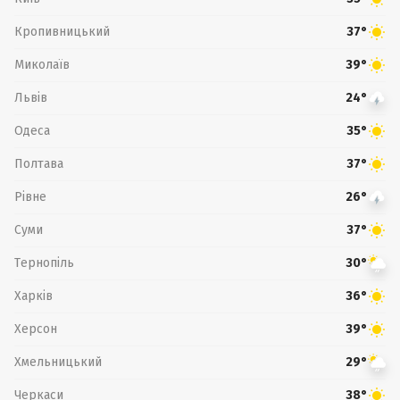
Кропивницький
37°
Миколаїв
39°
Львів
24°
Одеса
35°
Полтава
37°
Рівне
26°
Суми
37°
Тернопіль
30°
Харків
36°
Херсон
39°
Хмельницький
29°
Черкаси
38°