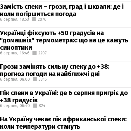
Замість спеки – грози, град і шквали: де і
коли погіршиться погода
6 серпня,
18:53
2076
Українці фіксують +50 градусів на
"домашніх" термометрах: що на це кажуть
синоптики
6 серпня,
16:46
2207
Грози замінять сильну спеку до +38:
прогноз погоди на найближчі дні
6 серпня,
08:00
3315
Пік спеки в Україні: де 6 серпня пригріє до
+38 градусів
6 серпня,
06:40
824
На Україну чекає пік африканської спеки:
коли температури стануть