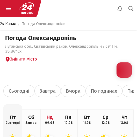
24 Канал
Погода Олександропіль
Погода Олександропіль
Луганська обл., Сватівський район, Олександропіль, 49.69°Пн,
38.86°Сх
Змінити місто
Сьогодні
Завтра
Вчора
По годинах
Тиж
Пт
Сб
Нд
Пн
Вт
Ср
Чт
Сьогодні
Завтра
09.08
10.08
11.08
12.08
13.08