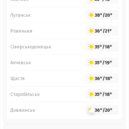
Луганськ
38°
/
20°
Ровеньки
36°
/
21°
Сіверськодонецьк
35°
/
18°
Алчевськ
35°
/
19°
Щастя
36°
/
18°
Старобільськ
35°
/
18°
Довжанськ
36°
/
20°