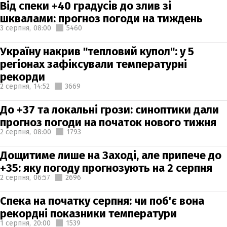
Від спеки +40 градусів до злив зі
шквалами: прогноз погоди на тиждень
3 серпня,
08:00
5460
Україну накрив "тепловий купол": у 5
регіонах зафіксували температурні
рекорди
2 серпня,
14:52
3669
До +37 та локальні грози: синоптики дали
прогноз погоди на початок нового тижня
2 серпня,
08:00
1793
Дощитиме лише на Заході, але припече до
+35: яку погоду прогнозують на 2 серпня
2 серпня,
06:57
2696
Спека на початку серпня: чи поб'є вона
рекордні показники температури
1 серпня,
20:00
1539