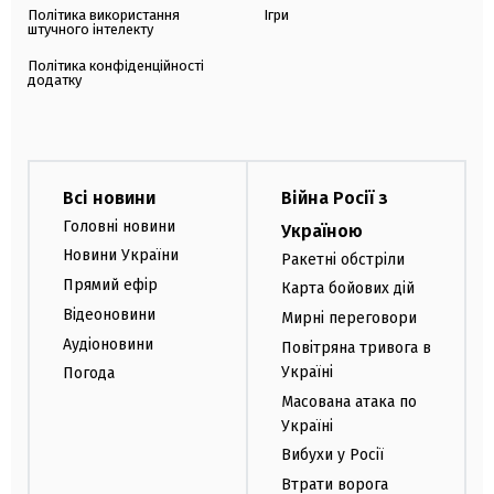
Політика використання
Ігри
штучного інтелекту
Політика конфіденційності
додатку
Всі новини
Війна Росії з
Головні новини
Україною
Новини України
Ракетні обстріли
Прямий ефір
Карта бойових дій
Відеоновини
Мирні переговори
Аудіоновини
Повітряна тривога в
Україні
Погода
Масована атака по
Україні
Вибухи у Росії
Втрати ворога