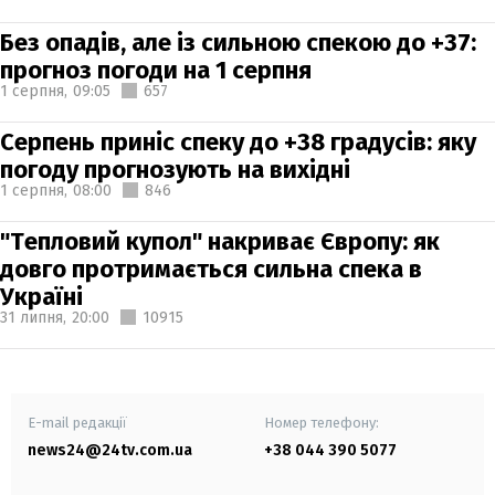
Без опадів, але із сильною спекою до +37:
прогноз погоди на 1 серпня
1 серпня,
09:05
657
Серпень приніс спеку до +38 градусів: яку
погоду прогнозують на вихідні
1 серпня,
08:00
846
"Тепловий купол" накриває Європу: як
довго протримається сильна спека в
Україні
31 липня,
20:00
10915
E-mail редакції
Номер телефону:
news24@24tv.com.ua
+38 044 390 5077