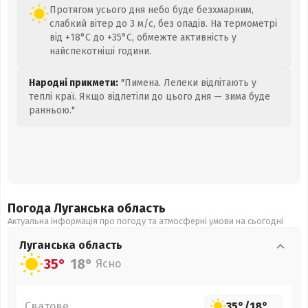
Протягом усього дня небо буде безхмарним,
слабкий вітер до 3 м/с, без опадів. На термометрі
від +18°C до +35°C, обмежте активність у
найспекотніші години.
Народні прикмети:
"Пимена. Лелеки відлітають у
теплі краї. Якщо відлетіли до цього дня — зима буде
ранньою."
Погода Луганська
область
Актуальна інформація про погоду та атмосферні умови на сьогодні
Луганська
область
35°
18°
Ясно
Сватове
35°
/
18°