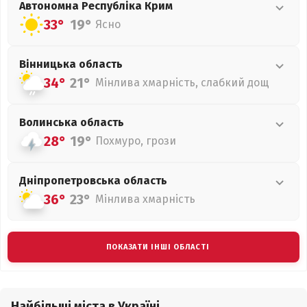
Автономна Республіка Крим
33°
19°
Ясно
Вінницька
область
34°
21°
Мінлива хмарність, слабкий дощ
Волинська
область
28°
19°
Похмуро, грози
Дніпропетровська
область
36°
23°
Мінлива хмарність
ПОКАЗАТИ ІНШІ ОБЛАСТІ
Найбільші міста в Україні