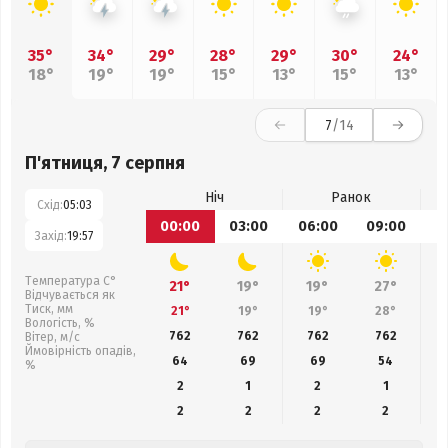
35°
34°
29°
28°
29°
30°
24°
18°
19°
19°
15°
13°
15°
13°
7
/14
П'ятниця, 7 серпня
Ніч
Ранок
Схід:
05:03
00:00
03:00
06:00
09:00
1
Захід:
19:57
Температура С°
21°
19°
19°
27°
Відчувається як
Тиск, мм
21°
19°
19°
28°
Вологість, %
762
762
762
762
Вітер, м/с
Ймовірність опадів,
64
69
69
54
%
2
1
2
1
2
2
2
2