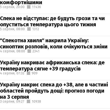
комфортнішими
5 серпня,
20:00
11436
Спека не відступає: де будуть грози та чи
опуститься температура цього тижня
5 серпня,
08:00
1312
"Спекотна хвиля" накрила Україну:
синоптик розповів, коли очікуються зміни
4 серпня,
08:00
2341
Україну накриває африканська спека: де
температура сягне +39 градусів
4 серпня,
07:32
909
Україну накриє спека до +38, але в частині
областей пройдуть дощі: прогноз погоди
на 3 серпня
3 серпня,
09:27
10938