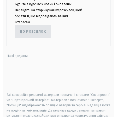
Будьте в курсі всіх новин і оновлень!
Перейдіть на сторінку наших розсилок, щоб
обрати ті, що відповідають вашим
інтересам.
ДО РОЗСИЛОК
Наші додатки:
android
apple
smart tv
samsung smart tv
Всі комерційні рекламні матеріали позначені словами "Спецпроєкт"
чи "Партнерський матеріал". Матеріали з позначкою "Експерт",
"Позиція" відображають позицію авторів та героїв. Редакція може
не поділяти їхніх поглядів. Детальніше щодо реклами та правил
цитування можна ознайомитись в правилах користування сайтом.