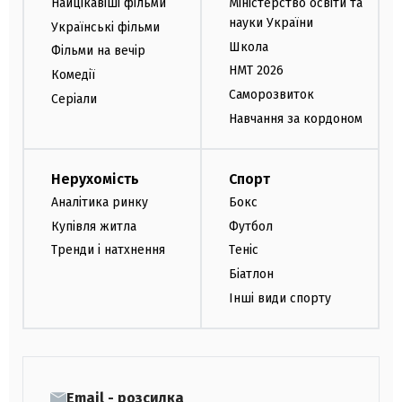
Найцікавіші фільми
Міністерство освіти та
науки України
Українські фільми
Школа
Фільми на вечір
НМТ 2026
Комедії
Саморозвиток
Серіали
Навчання за кордоном
Нерухомість
Спорт
Аналітика ринку
Бокс
Купівля житла
Футбол
Тренди і натхнення
Теніс
Біатлон
Інші види спорту
Email - розсилка