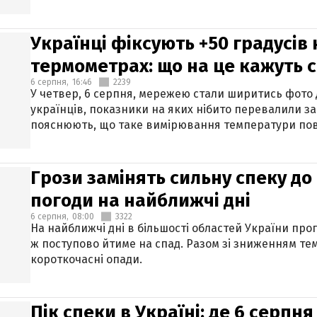
Українці фіксують +50 градусів
термометрах: що на це кажуть 
6 серпня,
16:46
2239
У четвер, 6 серпня, мережею стали ширитись фото
українців, показники на яких нібито перевалили за
пояснюють, що таке вимірювання температури пов
Грози замінять сильну спеку до 
погоди на найближчі дні
6 серпня,
08:00
3322
На найближчі дні в більшості областей України про
ж поступово йтиме на спад. Разом зі зниженням те
короткочасні опади.
Пік спеки в Україні: де 6 серпня