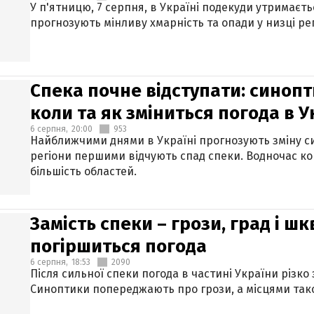
У п'ятницю, 7 серпня, в Україні подекуди утримаєт
прогнозують мінливу хмарність та опади у низці рег
Спека почне відступати: синопт
коли та як зміниться погода в У
6 серпня,
20:00
953
Найближчими днями в Україні прогнозують зміну син
регіони першими відчують спад спеки. Водночас к
більшість областей.
Замість спеки – грози, град і шк
погіршиться погода
6 серпня,
18:53
2090
Після сильної спеки погода в частині України різко
Синоптики попереджають про грози, а місцями тако