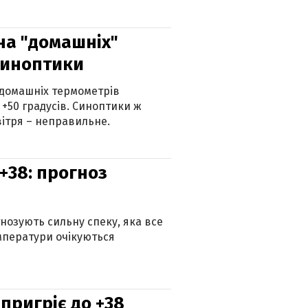
 на "домашніх"
синоптики
 домашніх термометрів
 +50 градусів. Синоптики ж
ітря – неправильне.
+38: прогноз
гнозують сильну спеку, яка все
мператури очікуються
 пригріє до +38