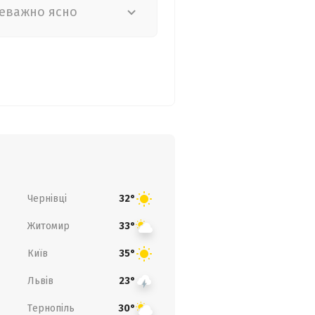
еважно ясно
Чернівці
32°
Житомир
33°
Київ
35°
Львів
23°
Тернопіль
30°