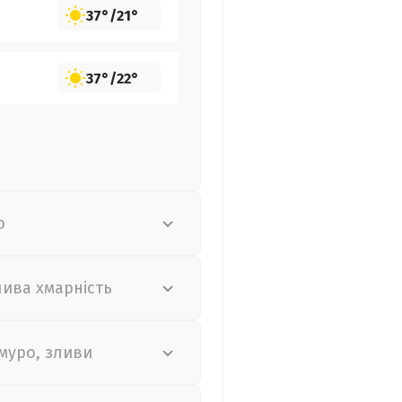
37°
/
21°
37°
/
22°
о
лива хмарність
муро, зливи