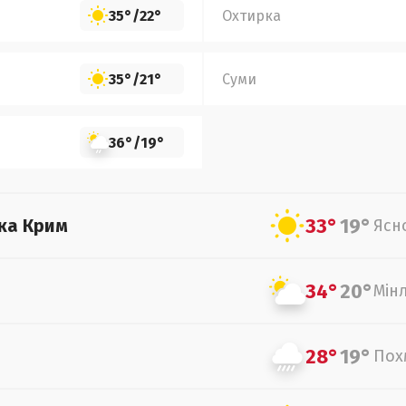
35°
/
22°
Охтирка
35°
/
21°
Суми
36°
/
19°
33°
19°
ка Крим
Ясн
34°
20°
Мін
28°
19°
Пох