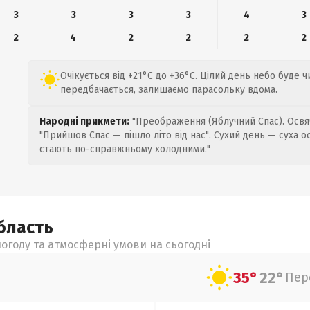
3
3
3
3
4
3
2
4
2
2
2
2
Очікується від +21°C до +36°C. Цілий день небо буде ч
передбачається, залишаємо парасольку вдома.
Народні прикмети:
"Преображення (Яблучний Спас). Освяч
"Прийшов Спас — пішло літо від нас". Сухий день — суха о
стають по-справжньому холодними."
бласть
огоду та атмосферні умови на сьогодні
35°
22°
Пер