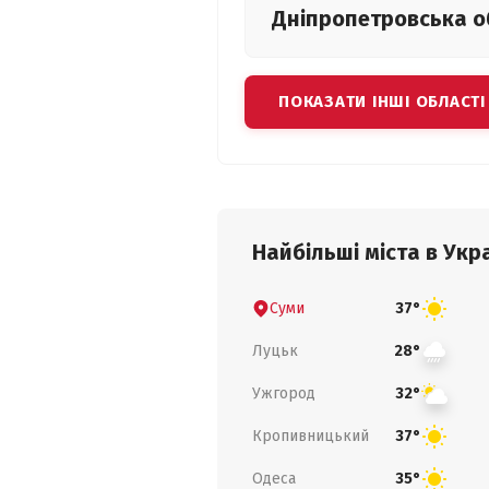
Дніпропетровська
о
ПОКАЗАТИ ІНШІ ОБЛАСТІ
Найбільші міста в Укра
Суми
37°
Луцьк
28°
Ужгород
32°
Кропивницький
37°
Одеса
35°