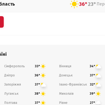
36°
23°
бласть
Пер
їні
Сімферополь
Вінниця
33°
34°
Дніпро
Донецьк
36°
37°
Запоріжжя
Івано-Франківськ
37°
32°
Луганськ
Миколаїв
38°
39°
Полтава
Рівне
37°
27°