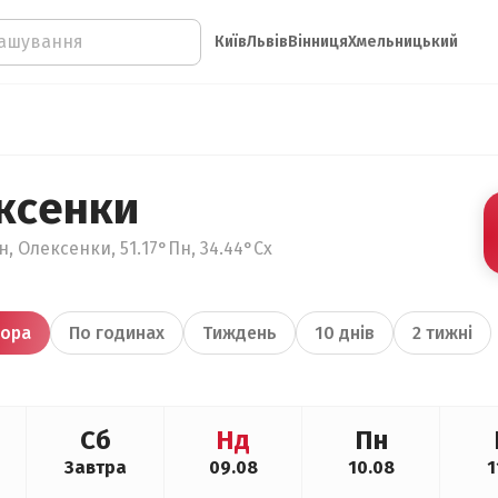
Київ
Львів
Вінниця
Хмельницький
ксенки
, Олексенки, 51.17°Пн, 34.44°Сх
ора
По годинах
Тиждень
10 днів
2 тижні
Сб
Нд
Пн
Завтра
09.08
10.08
1