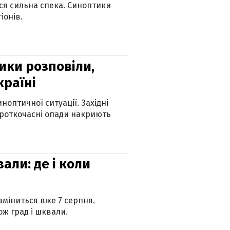
ься сильна спека. Синоптики
іонів.
ики розповіли,
країні
оптичної ситуації. Західні
ороткочасні опади накриють
вали: де і коли
 зміниться вже 7 серпня.
ж град і шквали.