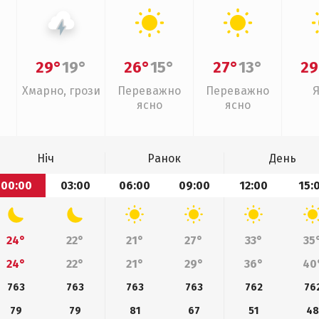
29°
19°
26°
15°
27°
13°
29
Хмарно, грози
Переважно
Переважно
ясно
ясно
Ніч
Ранок
День
00:00
03:00
06:00
09:00
12:00
15:
24°
22°
21°
27°
33°
35
24°
22°
21°
29°
36°
40
763
763
763
763
762
76
79
79
81
67
51
4