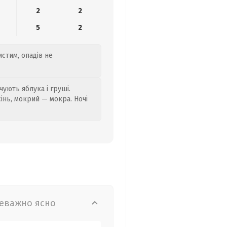
2
2
5
2
истим, опадів не
ують яблука і груші.
сінь, мокрий — мокра. Ночі
еважно ясно