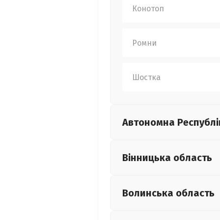
Конотоп
Ромни
Шостка
Автономна Республі
Вінницька
область
Волинська
область