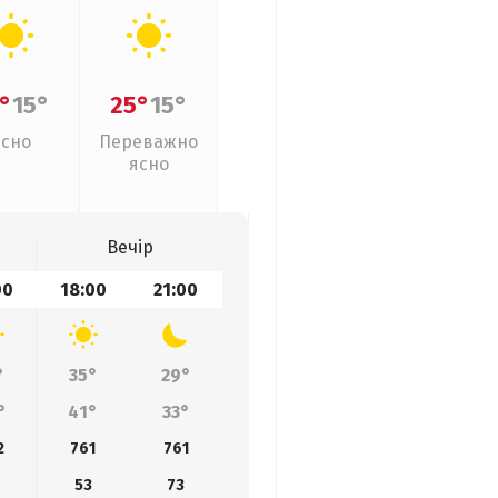
°
15°
25°
15°
Ясно
Переважно
ясно
Вечір
00
18:00
21:00
°
35°
29°
°
41°
33°
2
761
761
8
53
73