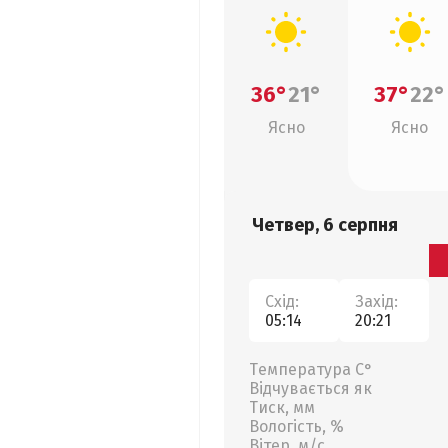
36°
21°
37°
22°
Ясно
Ясно
Четвер, 6 серпня
Схід:
Захід:
05:14
20:21
Температура С°
Відчувається як
Тиск, мм
Вологість, %
Вітер, м/с