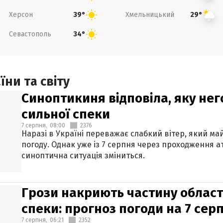
Херсон
Хмельницький
39°
29°
Севастополь
34°
ни та світу
Синоптикиня відповіла, яку нег
сильної спеки
7 серпня,
08:00
2376
Наразі в Україні переважає слабкий вітер, який м
погоду. Однак уже із 7 серпня через проходження 
синоптична ситуація зміниться.
Грози накриють частину областе
спеки: прогноз погоди на 7 сер
7 серпня,
06:21
2352