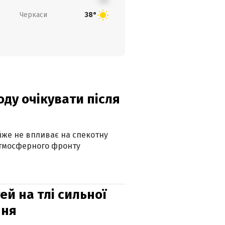
Черкаси
38°
оду очікувати після
айже не впливає на спекотну
атмосферного фронту
й на тлі сильної
пня